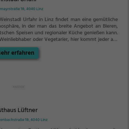
wöhnen lässt.
smayrstraße 18, 4040 Linz
Weinstadl Urfahr in Linz findet man eine gemütliche
osphäre, in der man das breite Angebot an Bieren,
tschen Speisen und regionaler Küche genießen kann.
Weinliebhaber oder Vegetarier, hier kommt jeder auf
ne Kosten. Das rustikale Ambiente lädt zum Verweilen
ehr erfahren
 und die freundlichen Mitarbeiter sorgen für das
isse Extra an Gastfreundschaft. Wer auf der Suche
h einer entspannten Location mit bodenständiger
e ist, wird im Weinstadl Urfahr garantiert fündig.
thaus Lüftner
senbachstraße 18, 4040 Linz