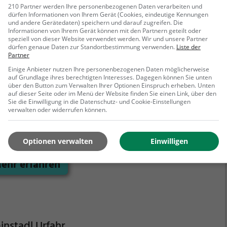
n wunderschönen Blick über die Stadt. Ein idealer Ort,
210 Partner werden Ihre personenbezogenen Daten verarbeiten und
die österreichische Gastfreundschaft und Kulinarik zu
dürfen Informationen von Ihrem Gerät (Cookies, eindeutige Kennungen
und andere Gerätedaten) speichern und darauf zugreifen. Die
ben.
Informationen von Ihrem Gerät können mit den Partnern geteilt oder
speziell von dieser Website verwendet werden. Wir und unsere Partner
dürfen genaue Daten zur Standortbestimmung verwenden.
Liste der
Partner
chenwirt
Einige Anbieter nutzen Ihre personenbezogenen Daten möglicherweise
auf Grundlage ihres berechtigten Interesses. Dagegen können Sie unten
über den Button zum Verwalten Ihrer Optionen Einspruch erheben. Unten
östlingberg 6, 4040 Linz
auf dieser Seite oder im Menü der Website finden Sie einen Link, über den
Sie die Einwilligung in die Datenschutz- und Cookie-Einstellungen
irchenwirt in Linz lässt man sich auf ein kulinarisches
verwalten oder widerrufen können.
nteuer ein. Hier genießt man nicht nur ein
rischendes Bier, sondern auch typisch deutsche und
ionale Küche. Die Speisekarte überzeugt mit einer
Optionen verwalten
Einwilligen
lfältigen Auswahl an Biogerichten und köstlichen
ehr erfahren
etarischen Gerichten. Tauche ein in die gemütliche
osphäre und spüre das traditionelle Ambiente,
rend man sich durch die köstlichen Speisen probiert.
r erlebt man genussvolle Momente und lässt sich von
 Vielfalt der Küche überraschen. Ein Ort, an dem man
ne verweilt und sich von den Gaumenfreuden
nstadl Urfahr