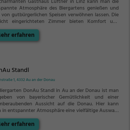
charmanten Gasthaus Lüftner in Linz kann man die
spannte Atmosphäre des Biergartens genießen und
h von gutbürgerlichen Speisen verwöhnen lassen. Die
licht eingerichteten Zimmer bieten Komfort und
ütlichkeit, während der Biergarten im Sommer zum
ehr erfahren
weilen einlädt. In der gemütlichen Bar lässt sich der
nd bei einem kühlen Bier ausklingen. Das vielfältige
gebot an regionalen und österreichischen
zialitäten sorgt für kulinarische Höhepunkte. Ob
hstück, Mittagessen oder Abendessen - hier wird man
 traditionellen Genüssen verwöhnt. Mit nur 5
nAu Standl
minuten von der nächsten Bushaltestelle entfernt, ist
nstraße 1, 4332 Au an der Donau
 Gasthaus Lüftner der ideale Ort für einen
tspannten Aufenthalt. Lass dich von der
Biergarten DonAu Standl in Au an der Donau ist man
tfreundschaft und dem rustikalen Ambiente
eben von bayerischer Gemütlichkeit und einer
ühren und erlebe echte Gastlichkeit in Linz.
mberaubenden Aussicht auf die Donau. Hier kann
 in entspannter Atmosphäre eine vielfältige Auswahl
Biersorten genießen und sich kulinarisch von deftigen
ehr erfahren
mankerln der Region verwöhnen lassen. Ob