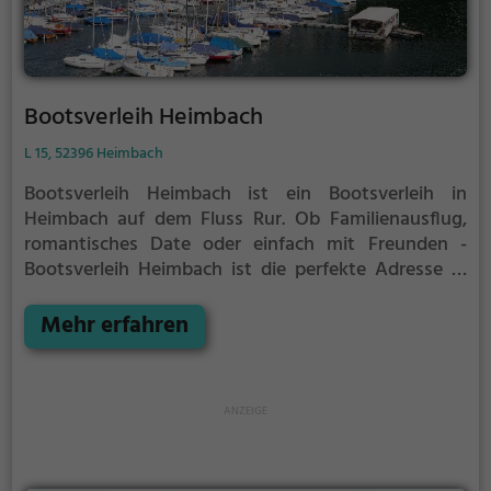
Bootsverleih Heimbach
L 15, 52396 Heimbach
Bootsverleih Heimbach ist ein Bootsverleih in
Heimbach auf dem Fluss Rur.
Ob Familienausflug,
romantisches Date oder einfach mit Freunden -
Bootsverleih Heimbach ist die perfekte Adresse in
Heimbach. Hier kommen sowohl Naturfreunde als
auch Sportbegeisterte und echte Wasserratten auf
Mehr erfahren
ihre Kosten.