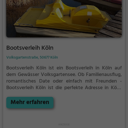
Bootsverleih Köln
Volksgartenstraße, 50677 Köln
Bootsverleih Köln ist ein Bootsverleih in Köln auf
dem Gewässer Volksgartensee.
Ob Familienausflug,
romantisches Date oder einfach mit Freunden -
Bootsverleih Köln ist die perfekte Adresse in Köln.
Hier kommen sowohl Naturfreunde als auch
Sportbegeisterte und echte Wasserratten auf ihre
Mehr erfahren
Kosten.