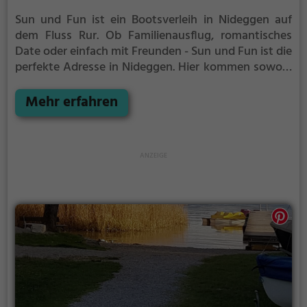
Sun und Fun ist ein Bootsverleih in Nideggen auf
dem Fluss Rur.
Ob Familienausflug, romantisches
Date oder einfach mit Freunden - Sun und Fun ist die
perfekte Adresse in Nideggen. Hier kommen sowohl
Naturfreunde als auch Sportbegeisterte und echte
Wasserratten auf ihre Kosten.
Mehr erfahren