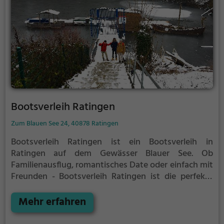
Bootsverleih Ratingen
Zum Blauen See 24, 40878 Ratingen
Bootsverleih Ratingen ist ein Bootsverleih in
Ratingen auf dem Gewässer Blauer See.
Ob
Familienausflug, romantisches Date oder einfach mit
Freunden - Bootsverleih Ratingen ist die perfekte
Adresse in Ratingen. Hier kommen sowohl
Naturfreunde als auch Sportbegeisterte und echte
Mehr erfahren
Wasserratten auf ihre Kosten.