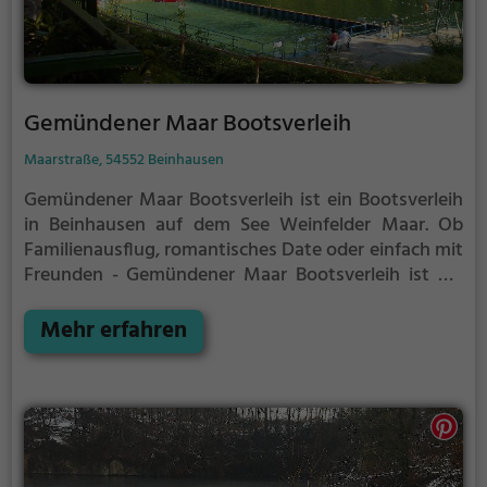
Gemündener Maar Bootsverleih
Maarstraße, 54552 Beinhausen
Gemündener Maar Bootsverleih ist ein Bootsverleih
in Beinhausen auf dem See Weinfelder Maar.
Ob
Familienausflug, romantisches Date oder einfach mit
Freunden - Gemündener Maar Bootsverleih ist die
perfekte Adresse in Beinhausen. Hier kommen
sowohl Naturfreunde als auch Sportbegeisterte und
Mehr erfahren
echte Wasserratten auf ihre Kosten.