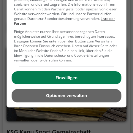
romantisches Date oder einfach mit Freunden -
speichern und darauf zugreifen. Die Informationen von Ihrem
Gerät können mit den Partnern geteilt oder speziell von dieser
Bump Boats ist die perfekte Adresse in Köln. Hier
Website verwendet werden. Wir und unsere Partner dürfen
kommen sowohl Naturfreunde als auch
genaue Daten zur Standortbestimmung verwenden.
Liste der
Sportbegeisterte und echte Wasserratten auf ihre
Partner
Mehr erfahren
Kosten.
Einige Anbieter nutzen Ihre personenbezogenen Daten
möglicherweise auf Grundlage ihres berechtigten Interesses.
Dagegen können Sie unten über den Button zum Verwalten
Ihrer Optionen Einspruch erheben. Unten auf dieser Seite oder
im Menü der Website finden Sie einen Link, über den Sie die
Einwilligung in die Datenschutz- und Cookie-Einstellungen
verwalten oder widerrufen können.
Einwilligen
Optionen verwalten
KSG Kanu Sport Gemeinschaft