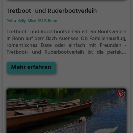
Tretboot- und Ruderbootverleih
Petra-Kelly-Allee, 53113 Bonn
Tretboot- und Ruderbootverleih ist ein Bootsverleih
in Bonn auf dem Bach Auensee.
Ob Familienausflug,
romantisches Date oder einfach mit Freunden -
Tretboot- und Ruderbootverleih ist die perfekte
Adresse in Bonn. Hier kommen sowohl Naturfreunde
als auch Sportbegeisterte und echte Wasserratten
Mehr erfahren
auf ihre Kosten.