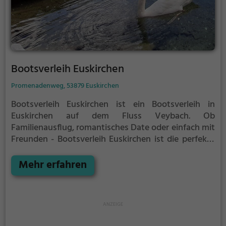
Bootsverleih Euskirchen
Promenadenweg, 53879 Euskirchen
Bootsverleih Euskirchen ist ein Bootsverleih in
Euskirchen auf dem Fluss Veybach.
Ob
Familienausflug, romantisches Date oder einfach mit
Freunden - Bootsverleih Euskirchen ist die perfekte
Adresse in Euskirchen. Hier kommen sowohl
Naturfreunde als auch Sportbegeisterte und echte
Mehr erfahren
Wasserratten auf ihre Kosten.