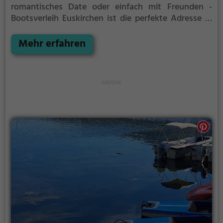
romantisches Date oder einfach mit Freunden -
Bootsverleih Euskirchen ist die perfekte Adresse in
Euskirchen. Hier kommen sowohl Naturfreunde als
auch Sportbegeisterte und echte Wasserratten auf
Mehr erfahren
ihre Kosten.