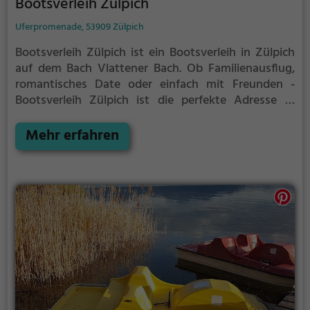
Bootsverleih Zülpich
Uferpromenade, 53909 Zülpich
Bootsverleih Zülpich ist ein Bootsverleih in Zülpich
auf dem Bach Vlattener Bach.
Ob Familienausflug,
romantisches Date oder einfach mit Freunden -
Bootsverleih Zülpich ist die perfekte Adresse in
Zülpich. Hier kommen sowohl Naturfreunde als auch
Sportbegeisterte und echte Wasserratten auf ihre
Mehr erfahren
Kosten.