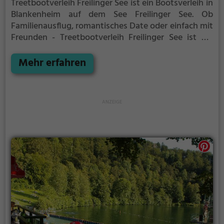
Treetbootverleih Freilinger See ist ein Bootsverleih in
Blankenheim auf dem See Freilinger See.
Ob
Familienausflug, romantisches Date oder einfach mit
Freunden - Treetbootverleih Freilinger See ist die
perfekte Adresse in Blankenheim. Hier kommen
sowohl Naturfreunde als auch Sportbegeisterte und
Mehr erfahren
echte Wasserratten auf ihre Kosten.