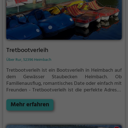
Tretbootverleih
Über Rur, 52396 Heimbach
Tretbootverleih ist ein Bootsverleih in Heimbach auf
dem Gewässer Staubecken Heimbach.
Ob
Familienausflug, romantisches Date oder einfach mit
Freunden - Tretbootverleih ist die perfekte Adresse
in Heimbach. Hier kommen sowohl Naturfreunde als
auch Sportbegeisterte und echte Wasserratten auf
Mehr erfahren
ihre Kosten.