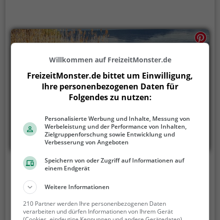
Willkommen auf FreizeitMonster.de
FreizeitMonster.de bittet um Einwilligung,
Ihre personenbezogenen Daten für
Folgendes zu nutzen:
Personalisierte Werbung und Inhalte, Messung von
Werbeleistung und der Performance von Inhalten,
Zielgruppenforschung sowie Entwicklung und
Verbesserung von Angeboten
Speichern von oder Zugriff auf Informationen auf
Bump Boats
einem Endgerät
Im Mediapark, 50670 Köln
Weitere Informationen
Bump Boats ist ein Bootsverleih in Köln auf dem
210 Partner werden Ihre personenbezogenen Daten
verarbeiten und dürfen Informationen von Ihrem Gerät
Teich Mediapark See.
Ob Familienausflug,
(Cookies, eindeutige Kennungen und andere Gerätedaten)