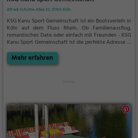
Alfred-Schütte-Allee 32, 51105 Köln
KSG Kanu Sport Gemeinschaft ist ein Bootsverleih in
Köln auf dem Fluss Rhein.
Ob Familienausflug,
romantisches Date oder einfach mit Freunden - KSG
Kanu Sport Gemeinschaft ist die perfekte Adresse in
Köln. Hier kommen sowohl Naturfreunde als auch
Sportbegeisterte und echte Wasserratten auf ihre
Mehr erfahren
Kosten.