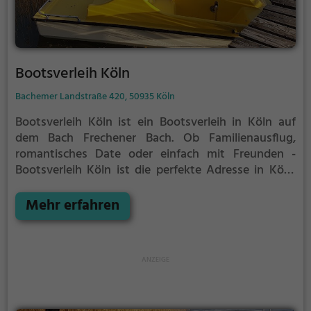
Bootsverleih Köln
Bachemer Landstraße 420, 50935 Köln
Bootsverleih Köln ist ein Bootsverleih in Köln auf
dem Bach Frechener Bach.
Ob Familienausflug,
romantisches Date oder einfach mit Freunden -
Bootsverleih Köln ist die perfekte Adresse in Köln.
Hier kommen sowohl Naturfreunde als auch
Sportbegeisterte und echte Wasserratten auf ihre
Mehr erfahren
Kosten.