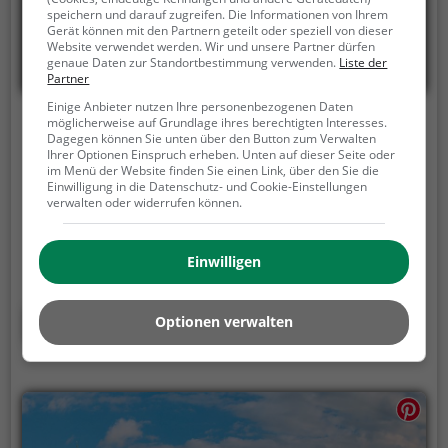
speichern und darauf zugreifen. Die Informationen von Ihrem
Gerät können mit den Partnern geteilt oder speziell von dieser
Website verwendet werden. Wir und unsere Partner dürfen
genaue Daten zur Standortbestimmung verwenden.
Liste der
Partner
Einige Anbieter nutzen Ihre personenbezogenen Daten
möglicherweise auf Grundlage ihres berechtigten Interesses.
Pedalo und Bootsvermietung
Dagegen können Sie unten über den Button zum Verwalten
Ihrer Optionen Einspruch erheben. Unten auf dieser Seite oder
Landsgemeindeplatz, 6300 Zug
im Menü der Website finden Sie einen Link, über den Sie die
Einwilligung in die Datenschutz- und Cookie-Einstellungen
Pedalo und Bootsvermietung ist ein Bootsverleih in
verwalten oder widerrufen können.
Zug auf dem Bach Rageten.
Ob Familienausflug,
romantisches Date oder einfach mit Freunden -
Einwilligen
Pedalo und Bootsvermietung ist die perfekte
Adresse in Zug. Hier kommen sowohl Naturfreunde
als auch Sportbegeisterte und echte Wasserratten
Mehr erfahren
Optionen verwalten
auf ihre Kosten.