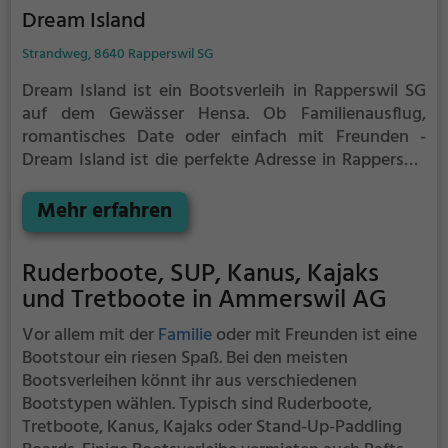
Dream Island
Strandweg, 8640 Rapperswil SG
Dream Island ist ein Bootsverleih in Rapperswil SG
auf dem Gewässer Hensa.
Ob Familienausflug,
romantisches Date oder einfach mit Freunden -
Dream Island ist die perfekte Adresse in Rapperswil
SG. Hier kommen sowohl Naturfreunde als auch
Sportbegeisterte und echte Wasserratten auf ihre
Mehr erfahren
Kosten.
Ruderboote, SUP, Kanus, Kajaks
und Tretboote in Ammerswil AG
Vor allem mit der
Familie
oder mit Freunden ist eine
Bootstour ein riesen Spaß. Bei den meisten
Bootsverleihen könnt ihr aus verschiedenen
Bootstypen wählen. Typisch sind Ruderboote,
Tretboote, Kanus, Kajaks oder Stand-Up-Paddling