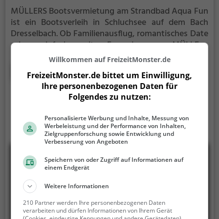
MÜLLERS Bootsvermietung am Strandbad Aqua Fun
ist ein Bootsverleih in Schluchsee auf dem Bach
Dresselbach.
Ob Familienausflug, romantisches Date
oder einfach mit Freunden - MÜLLERS
Bootsvermietung am Strandbad Aqua Fun ist die
Willkommen auf FreizeitMonster.de
perfekte Adresse in Schluchsee. Hier kommen
Mehr erfahren
FreizeitMonster.de bittet um Einwilligung,
sowohl Naturfreunde als auch Sportbegeisterte und
Ihre personenbezogenen Daten für
echte Wasserratten auf ihre Kosten.
Folgendes zu nutzen:
Personalisierte Werbung und Inhalte, Messung von
Werbeleistung und der Performance von Inhalten,
Zielgruppenforschung sowie Entwicklung und
Verbesserung von Angeboten
Speichern von oder Zugriff auf Informationen auf
einem Endgerät
Weitere Informationen
210 Partner werden Ihre personenbezogenen Daten
verarbeiten und dürfen Informationen von Ihrem Gerät
(Cookies, eindeutige Kennungen und andere Gerätedaten)