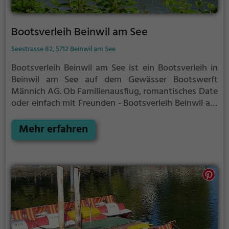
Bootsverleih Beinwil am See
Seestrasse 82, 5712 Beinwil am See
Bootsverleih Beinwil am See ist ein Bootsverleih in
Beinwil am See auf dem Gewässer Bootswerft
Männich AG.
Ob Familienausflug, romantisches Date
oder einfach mit Freunden - Bootsverleih Beinwil am
See ist die perfekte Adresse in Beinwil am See. Hier
kommen sowohl Naturfreunde als auch
Mehr erfahren
Sportbegeisterte und echte Wasserratten auf ihre
Kosten.