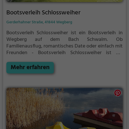
Bootsverleih Schlossweiher
Gerderhahner Straße, 41844 Wegberg
Bootsverleih Schlossweiher ist ein Bootsverleih in
Wegberg auf dem Bach Schwalm.
Ob
Familienausflug, romantisches Date oder einfach mit
Freunden - Bootsverleih Schlossweiher ist die
perfekte Adresse in Wegberg. Hier kommen sowohl
Naturfreunde als auch Sportbegeisterte und echte
Mehr erfahren
Wasserratten auf ihre Kosten.