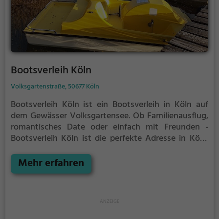
Bootsverleih Köln
Volksgartenstraße, 50677 Köln
Bootsverleih Köln ist ein Bootsverleih in Köln auf
dem Gewässer Volksgartensee.
Ob Familienausflug,
romantisches Date oder einfach mit Freunden -
Bootsverleih Köln ist die perfekte Adresse in Köln.
Hier kommen sowohl Naturfreunde als auch
Sportbegeisterte und echte Wasserratten auf ihre
Mehr erfahren
Kosten.