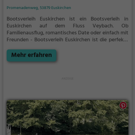
Promenadenweg, 53879 Euskirchen
Bootsverleih Euskirchen ist ein Bootsverleih in
Euskirchen auf dem Fluss Veybach.
Ob
Familienausflug, romantisches Date oder einfach mit
Freunden - Bootsverleih Euskirchen ist die perfekte
Adresse in Euskirchen. Hier kommen sowohl
Naturfreunde als auch Sportbegeisterte und echte
Mehr erfahren
Wasserratten auf ihre Kosten.