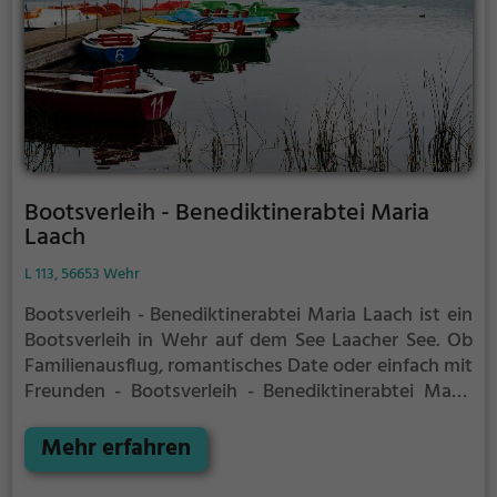
Bootsverleih - Benediktinerabtei Maria
Laach
L 113, 56653 Wehr
Bootsverleih - Benediktinerabtei Maria Laach ist ein
Bootsverleih in Wehr auf dem See Laacher See.
Ob
Familienausflug, romantisches Date oder einfach mit
Freunden - Bootsverleih - Benediktinerabtei Maria
Laach ist die perfekte Adresse in Wehr. Hier kommen
sowohl Naturfreunde als auch Sportbegeisterte und
Mehr erfahren
echte Wasserratten auf ihre Kosten.