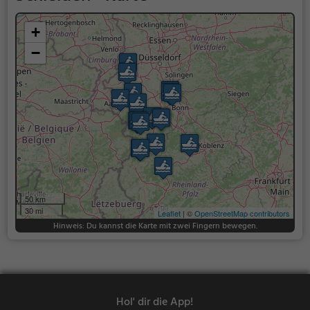
+
−
50 km
30 mi
Leaflet
| ©
OpenStreetMap contributors
Hinweis: Du kannst die Karte mit zwei Fingern bewegen.
Hol' dir die App!