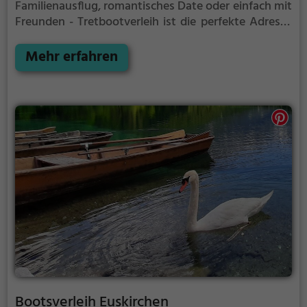
Familienausflug, romantisches Date oder einfach mit
Freunden - Tretbootverleih ist die perfekte Adresse
in Heimbach. Hier kommen sowohl Naturfreunde als
auch Sportbegeisterte und echte Wasserratten auf
Mehr erfahren
ihre Kosten.
Bootsverleih Euskirchen