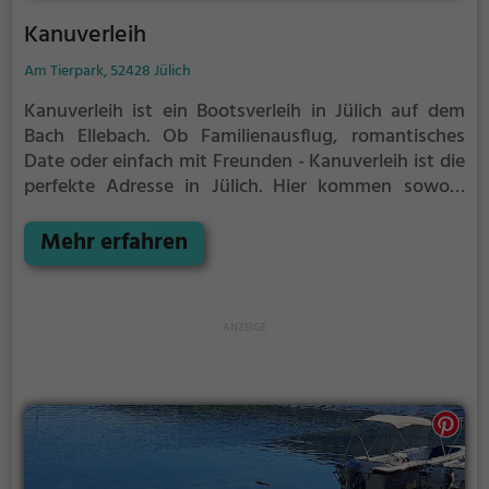
Kanuverleih
Am Tierpark, 52428 Jülich
Kanuverleih ist ein Bootsverleih in Jülich auf dem
Bach Ellebach.
Ob Familienausflug, romantisches
Date oder einfach mit Freunden - Kanuverleih ist die
perfekte Adresse in Jülich. Hier kommen sowohl
Naturfreunde als auch Sportbegeisterte und echte
Wasserratten auf ihre Kosten.
Mehr erfahren