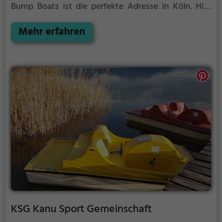
Bump Boats ist die perfekte Adresse in Köln. Hier
kommen sowohl Naturfreunde als auch
Sportbegeisterte und echte Wasserratten auf ihre
Mehr erfahren
Kosten.
KSG Kanu Sport Gemeinschaft