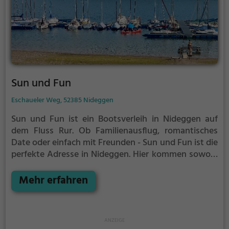
Sun und Fun
Eschaueler Weg, 52385 Nideggen
Sun und Fun ist ein Bootsverleih in Nideggen auf
dem Fluss Rur.
Ob Familienausflug, romantisches
Date oder einfach mit Freunden - Sun und Fun ist die
perfekte Adresse in Nideggen. Hier kommen sowohl
Naturfreunde als auch Sportbegeisterte und echte
Wasserratten auf ihre Kosten.
Mehr erfahren