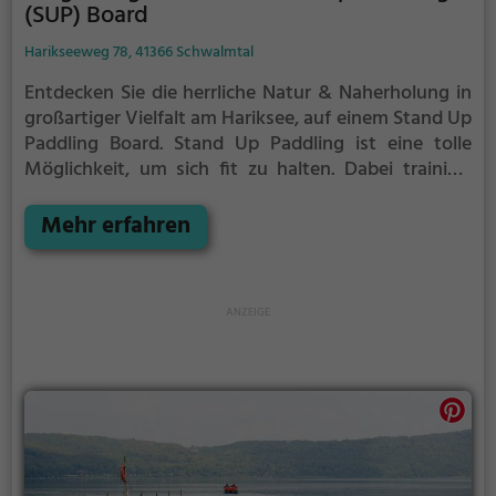
(SUP) Board
Harikseeweg 78, 41366 Schwalmtal
Entdecken Sie die herrliche Natur & Naherholung in
großartiger Vielfalt am Hariksee, auf einem Stand Up
Paddling Board.
Stand Up Paddling ist eine tolle
Möglichkeit, um sich fit zu halten. Dabei trainiert
man nicht nur seine Standhaftigkeit und Balance, im
weiteren Verlauf geht das Training auch deutlich auf
Mehr erfahren
Kraft und Ausdauer. Aber das tolle daran? Es liegt
ganz an Ihnen, in welcher Intensität Sie das Paddeln
ausüben möchten. Denn auch um einfach den Kopf
frei zu bekommen und sich in der Natur zu
entspannen, eignet sich das Stand Up Paddling
perfekt.