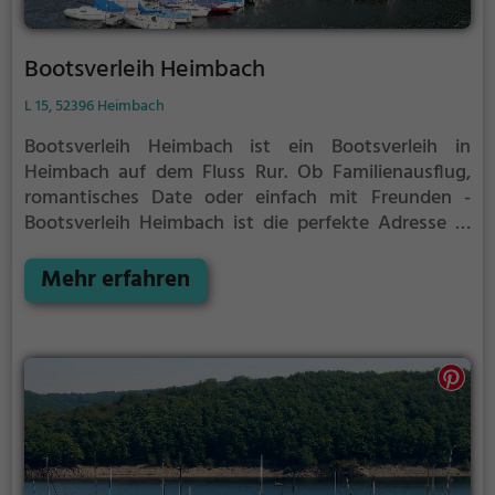
Bootsverleih Heimbach
L 15, 52396 Heimbach
Bootsverleih Heimbach ist ein Bootsverleih in
Heimbach auf dem Fluss Rur.
Ob Familienausflug,
romantisches Date oder einfach mit Freunden -
Bootsverleih Heimbach ist die perfekte Adresse in
Heimbach. Hier kommen sowohl Naturfreunde als
auch Sportbegeisterte und echte Wasserratten auf
Mehr erfahren
ihre Kosten.