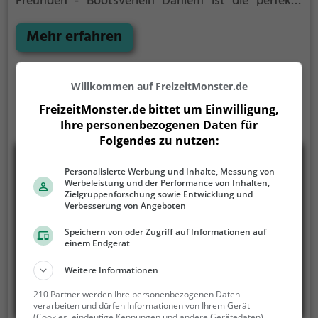
Freunden - Bootsverleih Dahlem ist die perfekte
Adresse in Dahlem. Hier kommen sowohl
Naturfreunde als auch Sportbegeisterte und echte
Mehr erfahren
Wasserratten auf ihre Kosten.
Willkommen auf FreizeitMonster.de
FreizeitMonster.de bittet um Einwilligung,
Ihre personenbezogenen Daten für
Folgendes zu nutzen:
Personalisierte Werbung und Inhalte, Messung von
Werbeleistung und der Performance von Inhalten,
Zielgruppenforschung sowie Entwicklung und
Verbesserung von Angeboten
Speichern von oder Zugriff auf Informationen auf
einem Endgerät
Weitere Informationen
210 Partner werden Ihre personenbezogenen Daten
verarbeiten und dürfen Informationen von Ihrem Gerät
(Cookies, eindeutige Kennungen und andere Gerätedaten)