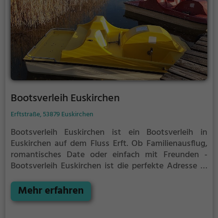
Bootsverleih Euskirchen
Erftstraße, 53879 Euskirchen
Bootsverleih Euskirchen ist ein Bootsverleih in
Euskirchen auf dem Fluss Erft.
Ob Familienausflug,
romantisches Date oder einfach mit Freunden -
Bootsverleih Euskirchen ist die perfekte Adresse in
Euskirchen. Hier kommen sowohl Naturfreunde als
auch Sportbegeisterte und echte Wasserratten auf
Mehr erfahren
ihre Kosten.