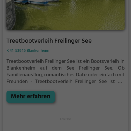
Treetbootverleih Freilinger See
K 41, 53945 Blankenheim
Treetbootverleih Freilinger See ist ein Bootsverleih in
Blankenheim auf dem See Freilinger See.
Ob
Familienausflug, romantisches Date oder einfach mit
Freunden - Treetbootverleih Freilinger See ist die
perfekte Adresse in Blankenheim. Hier kommen
sowohl Naturfreunde als auch Sportbegeisterte und
Mehr erfahren
echte Wasserratten auf ihre Kosten.