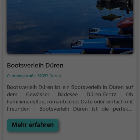
Bootsverleih Düren
Campingstraße, 52353 Düren
Bootsverleih Düren ist ein Bootsverleih in Düren auf
dem Gewässer Badesee Düren-Echtz.
Ob
Familienausflug, romantisches Date oder einfach mit
Freunden - Bootsverleih Düren ist die perfekte
Adresse in Düren. Hier kommen sowohl
Naturfreunde als auch Sportbegeisterte und echte
Mehr erfahren
Wasserratten auf ihre Kosten.