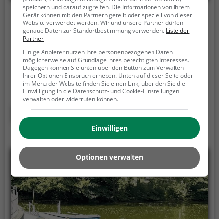
speichern und darauf zugreifen. Die Informationen von Ihrem
Gerät können mit den Partnern geteilt oder speziell von dieser
Bootsverleih Zülpich
Website verwendet werden. Wir und unsere Partner dürfen
genaue Daten zur Standortbestimmung verwenden.
Liste der
Uferpromenade, 53909 Zülpich
Partner
Bootsverleih Zülpich ist ein Bootsverleih in Zülpich
Einige Anbieter nutzen Ihre personenbezogenen Daten
möglicherweise auf Grundlage ihres berechtigten Interesses.
auf dem Bach Vlattener Bach.
Ob Familienausflug,
Dagegen können Sie unten über den Button zum Verwalten
romantisches Date oder einfach mit Freunden -
Ihrer Optionen Einspruch erheben. Unten auf dieser Seite oder
im Menü der Website finden Sie einen Link, über den Sie die
Bootsverleih Zülpich ist die perfekte Adresse in
Einwilligung in die Datenschutz- und Cookie-Einstellungen
Zülpich. Hier kommen sowohl Naturfreunde als auch
verwalten oder widerrufen können.
Sportbegeisterte und echte Wasserratten auf ihre
Mehr erfahren
Kosten.
Einwilligen
Optionen verwalten