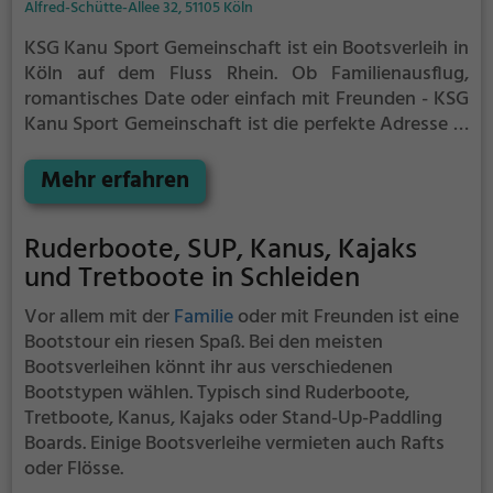
Alfred-Schütte-Allee 32, 51105 Köln
KSG Kanu Sport Gemeinschaft ist ein Bootsverleih in
Köln auf dem Fluss Rhein.
Ob Familienausflug,
romantisches Date oder einfach mit Freunden - KSG
Kanu Sport Gemeinschaft ist die perfekte Adresse in
Köln. Hier kommen sowohl Naturfreunde als auch
Sportbegeisterte und echte Wasserratten auf ihre
Mehr erfahren
Kosten.
Ruderboote, SUP, Kanus, Kajaks
und Tretboote in Schleiden
Vor allem mit der
Familie
oder mit Freunden ist eine
Bootstour ein riesen Spaß. Bei den meisten
Bootsverleihen könnt ihr aus verschiedenen
Bootstypen wählen. Typisch sind Ruderboote,
Tretboote, Kanus, Kajaks oder Stand-Up-Paddling
Boards. Einige Bootsverleihe vermieten auch Rafts
oder Flösse.