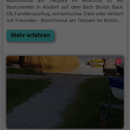
Bootshouse am Tierpark im Broichtal ist ein
Bootsverleih in Alsdorf auf dem Bach Broich Bach.
Ob Familienausflug, romantisches Date oder einfach
mit Freunden - Bootshouse am Tierpark im Broichtal
ist die perfekte Adresse in Alsdorf. Hier kommen
sowohl Naturfreunde als auch Sportbegeisterte und
Mehr erfahren
echte Wasserratten auf ihre Kosten.