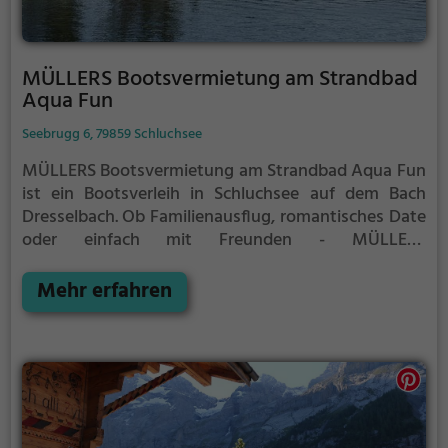
MÜLLERS Bootsvermietung am Strandbad
Aqua Fun
Seebrugg 6, 79859 Schluchsee
MÜLLERS Bootsvermietung am Strandbad Aqua Fun
ist ein Bootsverleih in Schluchsee auf dem Bach
Dresselbach.
Ob Familienausflug, romantisches Date
oder einfach mit Freunden - MÜLLERS
Bootsvermietung am Strandbad Aqua Fun ist die
perfekte Adresse in Schluchsee. Hier kommen
Mehr erfahren
sowohl Naturfreunde als auch Sportbegeisterte und
echte Wasserratten auf ihre Kosten.