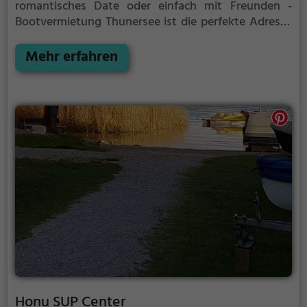
romantisches Date oder einfach mit Freunden -
Bootvermietung Thunersee ist die perfekte Adresse
in Thun. Hier kommen sowohl Naturfreunde als auch
Sportbegeisterte und echte Wasserratten auf ihre
Mehr erfahren
Kosten.
Honu SUP Center