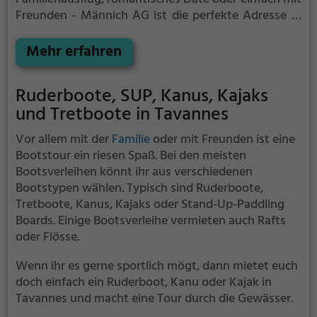
Freunden - Männich AG ist die perfekte Adresse in
Beinwil am See. Hier kommen sowohl Naturfreunde
als auch Sportbegeisterte und echte Wasserratten
Mehr erfahren
auf ihre Kosten.
Ruderboote, SUP, Kanus, Kajaks
und Tretboote in Tavannes
Vor allem mit der
Familie
oder mit Freunden ist eine
Bootstour ein riesen Spaß. Bei den meisten
Bootsverleihen könnt ihr aus verschiedenen
Bootstypen wählen. Typisch sind Ruderboote,
Tretboote, Kanus, Kajaks oder Stand-Up-Paddling
Boards. Einige Bootsverleihe vermieten auch Rafts
oder Flösse.
Wenn ihr es gerne sportlich mögt, dann mietet euch
doch einfach ein Ruderboot, Kanu oder Kajak in
Tavannes und macht eine Tour durch die Gewässer.