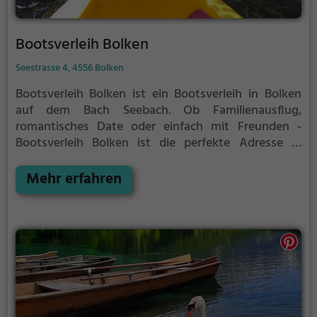
Bootsverleih Bolken
Seestrasse 4, 4556 Bolken
Bootsverleih Bolken ist ein Bootsverleih in Bolken
auf dem Bach Seebach.
Ob Familienausflug,
romantisches Date oder einfach mit Freunden -
Bootsverleih Bolken ist die perfekte Adresse in
Bolken. Hier kommen sowohl Naturfreunde als auch
Sportbegeisterte und echte Wasserratten auf ihre
Mehr erfahren
Kosten.