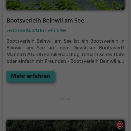
Bootsverleih Beinwil am See
Seestrasse 82, 5712 Beinwil am See
Bootsverleih Beinwil am See ist ein Bootsverleih in
Beinwil am See auf dem Gewässer Bootswerft
Männich AG.
Ob Familienausflug, romantisches Date
oder einfach mit Freunden - Bootsverleih Beinwil am
See ist die perfekte Adresse in Beinwil am See. Hier
kommen sowohl Naturfreunde als auch
Mehr erfahren
Sportbegeisterte und echte Wasserratten auf ihre
Kosten.