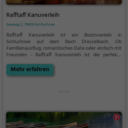
Rafftaff Kanuverleih
Seeweg 2, 79859 Schluchsee
Rafftaff Kanuverleih ist ein Bootsverleih in
Schluchsee auf dem Bach Dresselbach.
Ob
Familienausflug, romantisches Date oder einfach mit
Freunden - Rafftaff Kanuverleih ist die perfekte
Adresse in Schluchsee. Hier kommen sowohl
Naturfreunde als auch Sportbegeisterte und echte
Mehr erfahren
Wasserratten auf ihre Kosten.