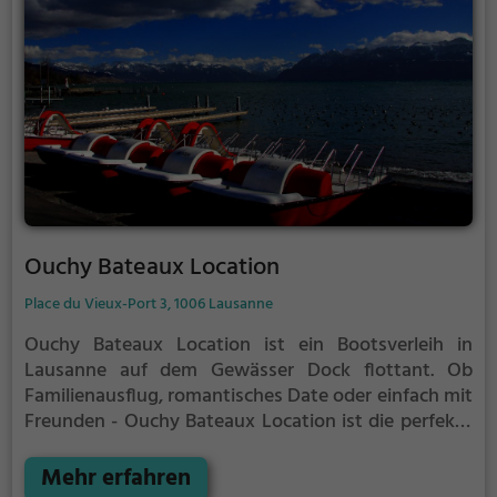
Ouchy Bateaux Location
Place du Vieux-Port 3, 1006 Lausanne
Ouchy Bateaux Location ist ein Bootsverleih in
Lausanne auf dem Gewässer Dock flottant.
Ob
Familienausflug, romantisches Date oder einfach mit
Freunden - Ouchy Bateaux Location ist die perfekte
Adresse in Lausanne. Hier kommen sowohl
Naturfreunde als auch Sportbegeisterte und echte
Mehr erfahren