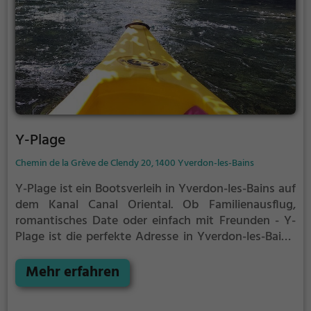
Y-Plage
Chemin de la Grève de Clendy 20, 1400 Yverdon-les-Bains
Y-Plage ist ein Bootsverleih in Yverdon-les-Bains auf
dem Kanal Canal Oriental.
Ob Familienausflug,
romantisches Date oder einfach mit Freunden - Y-
Plage ist die perfekte Adresse in Yverdon-les-Bains.
Hier kommen sowohl Naturfreunde als auch
Sportbegeisterte und echte Wasserratten auf ihre
Mehr erfahren
Kosten.