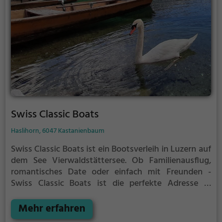
Swiss Classic Boats
Haslihorn, 6047 Kastanienbaum
Swiss Classic Boats ist ein Bootsverleih in Luzern auf
dem See Vierwaldstättersee.
Ob Familienausflug,
romantisches Date oder einfach mit Freunden -
Swiss Classic Boats ist die perfekte Adresse in
Luzern. Hier kommen sowohl Naturfreunde als auch
Sportbegeisterte und echte Wasserratten auf ihre
Mehr erfahren
Kosten.