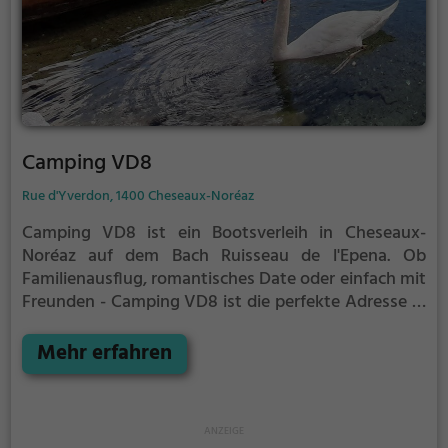
Camping VD8
Rue d'Yverdon, 1400 Cheseaux-Noréaz
Camping VD8 ist ein Bootsverleih in Cheseaux-
Noréaz auf dem Bach Ruisseau de l'Epena.
Ob
Familienausflug, romantisches Date oder einfach mit
Freunden - Camping VD8 ist die perfekte Adresse in
Cheseaux-Noréaz. Hier kommen sowohl
Naturfreunde als auch Sportbegeisterte und echte
Mehr erfahren
Wasserratten auf ihre Kosten.