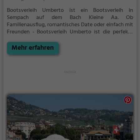
Bootsverleih Umberto ist ein Bootsverleih in
Sempach auf dem Bach Kleine Aa.
Ob
Familienausflug, romantisches Date oder einfach mit
Freunden - Bootsverleih Umberto ist die perfekte
Adresse in Sempach. Hier kommen sowohl
Naturfreunde als auch Sportbegeisterte und echte
Mehr erfahren
Wasserratten auf ihre Kosten.