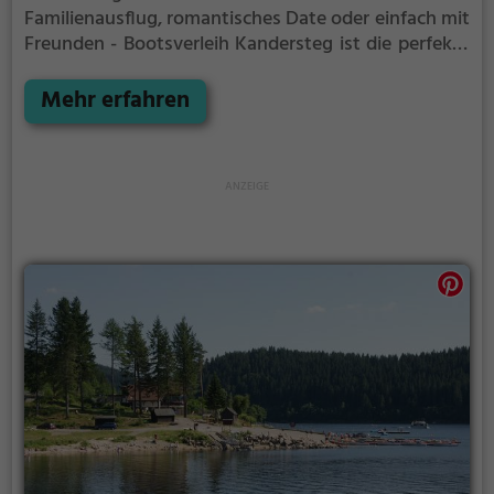
Familienausflug, romantisches Date oder einfach mit
Freunden - Bootsverleih Kandersteg ist die perfekte
Adresse in Kandersteg. Hier kommen sowohl
Naturfreunde als auch Sportbegeisterte und echte
Mehr erfahren
Wasserratten auf ihre Kosten.