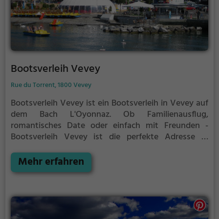
Bootsverleih Vevey
Rue du Torrent, 1800 Vevey
Bootsverleih Vevey ist ein Bootsverleih in Vevey auf
dem Bach L'Oyonnaz.
Ob Familienausflug,
romantisches Date oder einfach mit Freunden -
Bootsverleih Vevey ist die perfekte Adresse in
Vevey. Hier kommen sowohl Naturfreunde als auch
Sportbegeisterte und echte Wasserratten auf ihre
Mehr erfahren
Kosten.