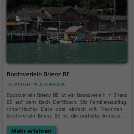
Bootsverleih Brienz BE
Hauptstrasse 148, 3855 Brienz BE
Bootsverleih Brienz BE ist ein Bootsverleih in Brienz
BE auf dem Bach Derflibach.
Ob Familienausflug,
romantisches Date oder einfach mit Freunden -
Bootsverleih Brienz BE ist die perfekte Adresse in
Brienz BE. Hier kommen sowohl Naturfreunde als
auch Sportbegeisterte und echte Wasserratten auf
Mehr erfahren