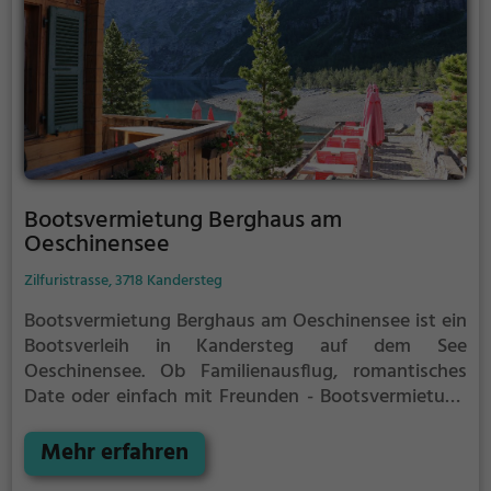
Bootsvermietung Berghaus am
Oeschinensee
Zilfuristrasse, 3718 Kandersteg
Bootsvermietung Berghaus am Oeschinensee ist ein
Bootsverleih in Kandersteg auf dem See
Oeschinensee.
Ob Familienausflug, romantisches
Date oder einfach mit Freunden - Bootsvermietung
Berghaus am Oeschinensee ist die perfekte Adresse
in Kandersteg. Hier kommen sowohl Naturfreunde
Mehr erfahren
als auch Sportbegeisterte und echte Wasserratten