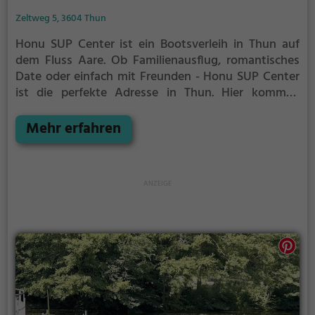
Zeltweg 5, 3604 Thun
Honu SUP Center ist ein Bootsverleih in Thun auf
dem Fluss Aare.
Ob Familienausflug, romantisches
Date oder einfach mit Freunden - Honu SUP Center
ist die perfekte Adresse in Thun. Hier kommen
sowohl Naturfreunde als auch Sportbegeisterte und
echte Wasserratten auf ihre Kosten.
Mehr erfahren