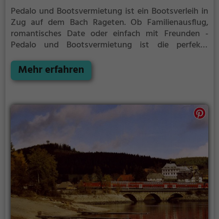
Pedalo und Bootsvermietung ist ein Bootsverleih in
Zug auf dem Bach Rageten.
Ob Familienausflug,
romantisches Date oder einfach mit Freunden -
Pedalo und Bootsvermietung ist die perfekte
Adresse in Zug. Hier kommen sowohl Naturfreunde
als auch Sportbegeisterte und echte Wasserratten
Mehr erfahren
auf ihre Kosten.