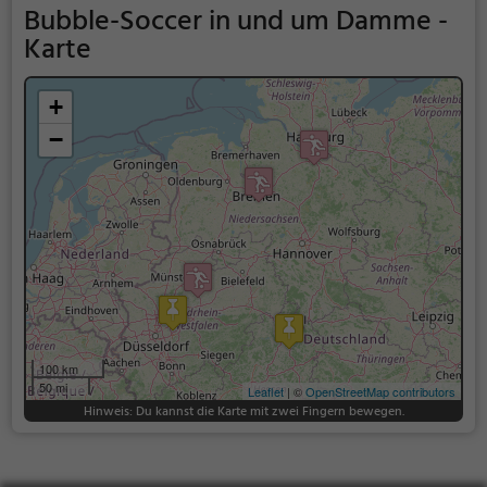
Bubble-Soccer in und um Damme -
Karte
+
−
100 km
50 mi
Leaflet
| ©
OpenStreetMap contributors
Hinweis: Du kannst die Karte mit zwei Fingern bewegen.