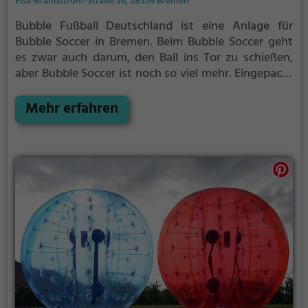
Elsa-Brändström-Straße 36, 28359 Bremen
Bubble Fußball Deutschland ist eine Anlage für
Bubble Soccer in Bremen.
Beim Bubble Soccer geht
es zwar auch darum, den Ball ins Tor zu schießen,
aber Bubble Soccer ist noch so viel mehr.
Eingepackt
in durchsichtige Kunststoffbälle könnt ihr rennen,
hinfallen, zusammenprallen und euch komplett
Mehr erfahren
überschlagen - alles ganz ohne euch wehzutun.