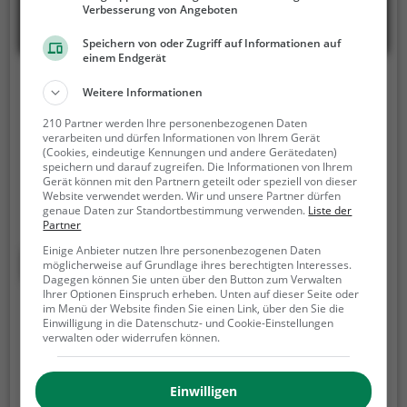
Verbesserung von Angeboten
Speichern von oder Zugriff auf Informationen auf
einem Endgerät
Big Balls Bubble Soccer
Weitere Informationen
Pasmannstraße 1, 20459 Hamburg
210 Partner werden Ihre personenbezogenen Daten
verarbeiten und dürfen Informationen von Ihrem Gerät
Big Balls Bubble Soccer ist eine Anlage für Bubble
(Cookies, eindeutige Kennungen und andere Gerätedaten)
speichern und darauf zugreifen. Die Informationen von Ihrem
Soccer in Hamburg.
Beim Bubble Soccer geht es zwar
Gerät können mit den Partnern geteilt oder speziell von dieser
auch darum, den Ball ins Tor zu schießen, aber
Website verwendet werden. Wir und unsere Partner dürfen
genaue Daten zur Standortbestimmung verwenden.
Liste der
Bubble Soccer ist noch so viel mehr.
Eingepackt in
Partner
durchsichtige Kunststoffbälle könnt ihr rennen,
Einige Anbieter nutzen Ihre personenbezogenen Daten
hinfallen, zusammenprallen und euch komplett
Mehr erfahren
möglicherweise auf Grundlage ihres berechtigten Interesses.
überschlagen - alles ganz ohne euch wehzutun.
Dagegen können Sie unten über den Button zum Verwalten
Ihrer Optionen Einspruch erheben. Unten auf dieser Seite oder
im Menü der Website finden Sie einen Link, über den Sie die
Bubble Soccer Damme
Einwilligung in die Datenschutz- und Cookie-Einstellungen
verwalten oder widerrufen können.
Was auf den ersten Blick etwas eigenartig aussehen
mag, ist ein echtes Spiel. Beim Bubble-Soccer – auch
bekannt als Bubble-Fußball oder Bumper-Soccer –
Einwilligen