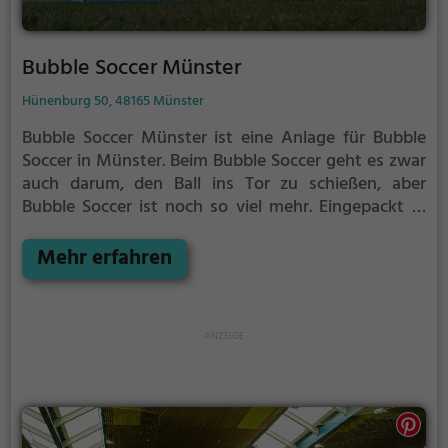
Bubble Soccer Münster
Hünenburg 50, 48165 Münster
Bubble Soccer Münster ist eine Anlage für Bubble
Soccer in Münster.
Beim Bubble Soccer geht es zwar
auch darum, den Ball ins Tor zu schießen, aber
Bubble Soccer ist noch so viel mehr.
Eingepackt in
durchsichtige Kunststoffbälle könnt ihr rennen,
hinfallen, zusammenprallen und euch komplett
Mehr erfahren
überschlagen - alles ganz ohne euch wehzutun.