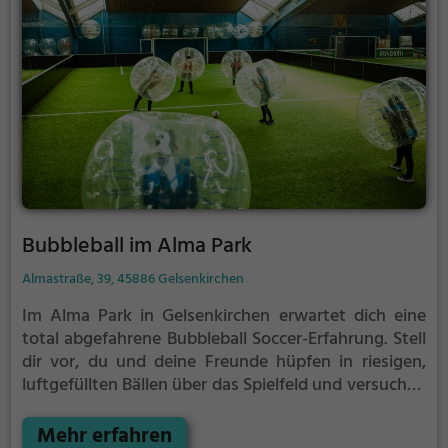
Bubbleball im Alma Park
Almastraße, 39, 45886 Gelsenkirchen
Im Alma Park in Gelsenkirchen erwartet dich eine
total abgefahrene Bubbleball Soccer-Erfahrung. Stell
dir vor, du und deine Freunde hüpfen in riesigen,
luftgefüllten Bällen über das Spielfeld und versuchen
dabei Fußball zu spielen. Das ist Bubbleball Soccer –
eine Mischung aus Sport, Spaß und einer gehörigen
Mehr erfahren