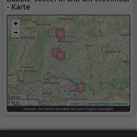
- Karte
+
−
50 km
50 mi
Leaflet
| ©
OpenStreetMap contributors
Hinweis: Du kannst die Karte mit zwei Fingern bewegen.