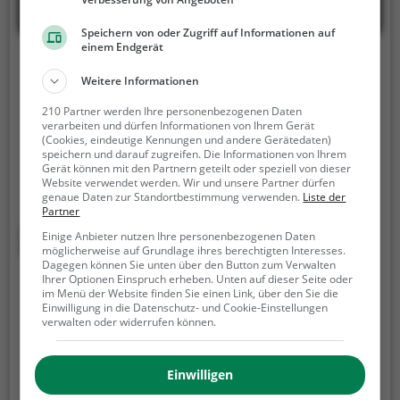
Speichern von oder Zugriff auf Informationen auf
einem Endgerät
Bubble Football in Sindelfingen
Weitere Informationen
Alte Stuttgarter Str. 117, 71106 Magstadt
210 Partner werden Ihre personenbezogenen Daten
verarbeiten und dürfen Informationen von Ihrem Gerät
Bubble Nation – Best Bubble Soccer Events
(Cookies, eindeutige Kennungen und andere Gerätedaten)
Luftgepolstert begibst Du dich in ein Fußballspiel
speichern und darauf zugreifen. Die Informationen von Ihrem
der anderen Art. Zusammen mit Deinem Team
Gerät können mit den Partnern geteilt oder speziell von dieser
Website verwendet werden. Wir und unsere Partner dürfen
räumst Du dir den Weg zum gegnerischen Tor frei.
genaue Daten zur Standortbestimmung verwenden.
Liste der
Dabei ist Spaß und Action garantiert.
Bubble Nation
Partner
ist seit 2016, der Anbieter für Bubble Soccer, Bubble
Mehr erfahren
Einige Anbieter nutzen Ihre personenbezogenen Daten
Football oder auch Zorbing genannt. Egal ob
möglicherweise auf Grundlage ihres berechtigten Interesses.
Dagegen können Sie unten über den Button zum Verwalten
Junggesellenabschied, Geburtstag oder einfach nur
Ihrer Optionen Einspruch erheben. Unten auf dieser Seite oder
Bubble Soccer Steinmaur
einen schönen Tag mit Freunden verbringen, Bubble
im Menü der Website finden Sie einen Link, über den Sie die
Einwilligung in die Datenschutz- und Cookie-Einstellungen
Soccer ist in dem Fall genau das Richtige!
Was auf den ersten Blick etwas eigenartig aussehen
verwalten oder widerrufen können.
mag, ist ein echtes Spiel. Beim Bubble-Soccer – auch
bekannt als Bubble-Fußball oder Bumper-Soccer –
Einwilligen
treten die Spieler in zwei Teams gegeneinander an.