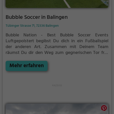
Bubble Soccer in Balingen
Tübinger Strasse 71, 72336 Balingen
Bubble Nation - Best Bubble Soccer Events
Luftgepolstert begibst Du dich in ein Fußballspiel
der anderen Art. Zusammen mit Deinem Team
räumst Du dir den Weg zum gegnerischen Tor frei.
Dabei ist Spaß und Action garantiert.
Bubble Nation
ist seit 2016, der Anbieter für Bubble Soccer, Bubble
Mehr erfahren
Football oder auch Zorbing genannt. Egal ob
Junggesellenabschied, Geburtstag oder einfach nur
einen schönen Tag mit Freunden verbringen, Bubble
Soccer ist in dem Fall genau das Richtige!