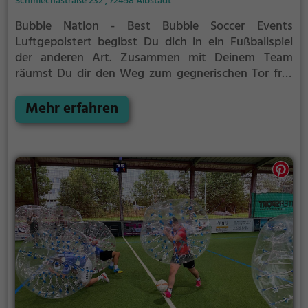
Schmiechastraße 232 , 72458 Albstadt
Bubble Nation - Best Bubble Soccer Events
Luftgepolstert begibst Du dich in ein Fußballspiel
der anderen Art. Zusammen mit Deinem Team
räumst Du dir den Weg zum gegnerischen Tor frei.
Dabei ist Spaß und Action garantiert.
Bubble Nation
ist seit 2016, der Anbieter für Bubble Soccer, Bubble
Mehr erfahren
Football oder auch Zorbing genannt. Egal ob
Junggesellenabschied, Geburtstag oder einfach nur
einen schönen Tag mit Freunden verbringen, Bubble
Soccer ist in dem Fall genau das Richtige!