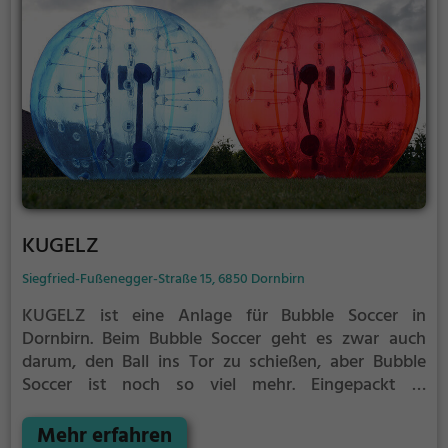
KUGELZ
Siegfried-Fußenegger-Straße 15, 6850 Dornbirn
KUGELZ ist eine Anlage für Bubble Soccer in
Dornbirn.
Beim Bubble Soccer geht es zwar auch
darum, den Ball ins Tor zu schießen, aber Bubble
Soccer ist noch so viel mehr.
Eingepackt in
durchsichtige Kunststoffbälle könnt ihr rennen,
hinfallen, zusammenprallen und euch komplett
Mehr erfahren