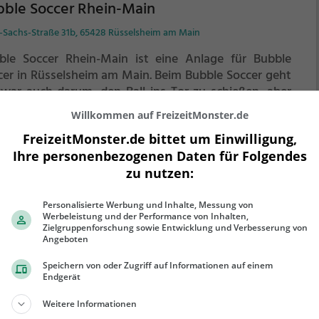
bble Soccer Rhein-Main
-Sachs-Straße 31b, 65428 Rüsselsheim am Main
ble Soccer Rhein-Main ist eine Anlage für Bubble
cer in Rüsselsheim am Main.
Beim Bubble Soccer geht
zwar auch darum, den Ball ins Tor zu schießen, aber
ble Soccer ist noch so viel mehr.
Eingepackt in
Willkommen auf FreizeitMonster.de
hsichtige Kunststoffbälle könnt ihr rennen, hinfallen,
FreizeitMonster.de bittet um Einwilligung,
ehr erfahren
ammenprallen und euch komplett überschlagen -
Ihre personenbezogenen Daten für Folgendes
es ganz ohne euch wehzutun.
zu nutzen:
Personalisierte Werbung und Inhalte, Messung von
Werbeleistung und der Performance von Inhalten,
inSoccer Hainburg
Zielgruppenforschung sowie Entwicklung und Verbesserung von
Angeboten
nbacher Landstraße 111 C, 63512 Hainburg
Speichern von oder Zugriff auf Informationen auf einem
nSoccer Hainburg ist eine Anlage für Bubble Soccer in
Endgerät
nburg.
Beim Bubble Soccer geht es zwar auch darum,
Weitere Informationen
Ball ins Tor zu schießen, aber Bubble Soccer ist noch