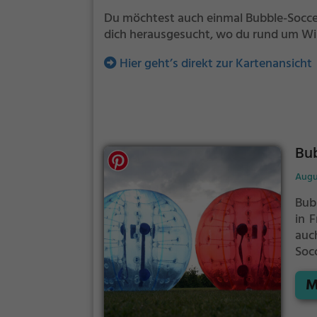
Du möchtest auch einmal Bubble-Soccer 
dich herausgesucht, wo du rund um Wil
Hier geht’s direkt zur Kartenansicht
Bub
Augu
Bubb
in 
auc
Socc
Kun
M
zus
all