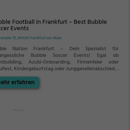
ble Football in Frankfurt – Best Bubble
cer Events
straße 75, 60528 Frankfurt am Main
ble Nation Frankfurt – Dein Spezialist für
ergessliche Bubble Soccer Events! Egal ob
mbuilding, Azubi-Onboarding, Firmenfeier oder
ulfest, Kindergeburtstag oder Junggesellenabschied –
 uns wird dein Event zum actiongeladenen Highlight.
ehr erfahren
ere hochwertigen TPU-Bubbles bieten maximale
herheit und optimalen Spielspaß. Bubble Soccer eignet
 für alle ab 7 Jahren und sorgt für jede Menge Lachen,
egung und Teamgeist. Spielbar in Sporthallen, Parks
 Freilufthallen – du bringst die Energie, wir den Spaß!
zt dein Bubble Soccer Event in Frankfurt buchen und
einsam abtauchen! 🎉⚽