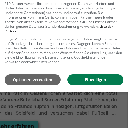
iel mehr.
Eingepackt in durchsichtige Kunststoffbälle
210 Partner werden Ihre personenbezogenen Daten verarbeiten und
dürfen Informationen von Ihrem Gerät (Cookies, eindeutige Kennungen
nt ihr rennen, hinfallen, zusammenprallen und euch
und andere Gerätedaten) speichern und darauf zugreifen. Die
ehr erfahren
plett überschlagen - alles ganz ohne euch wehzutun.
Informationen von Ihrem Gerät können mit den Partnern geteilt oder
speziell von dieser Website verwendet werden. Wir und unsere Partner
dürfen genaue Daten zur Standortbestimmung verwenden.
Liste der
Partner
Einige Anbieter nutzen Ihre personenbezogenen Daten möglicherweise
auf Grundlage ihres berechtigten Interesses. Dagegen können Sie unten
über den Button zum Verwalten Ihrer Optionen Einspruch erheben. Unten
auf dieser Seite oder im Menü der Website finden Sie einen Link, über den
Sie die Einwilligung in die Datenschutz- und Cookie-Einstellungen
verwalten oder widerrufen können.
bleball im Alma Park
Optionen verwalten
Einwilligen
straße, 39, 45886 Gelsenkirchen
Alma Park in Gelsenkirchen erwartet dich eine total
fahrene Bubbleball Soccer-Erfahrung. Stell dir vor, du
deine Freunde hüpfen in riesigen, luftgefüllten Bällen
r das Spielfeld und versuchen dabei Fußball zu
elen. Das ist Bubbleball Soccer – eine Mischung aus
ehr erfahren
rt, Spaß und einer gehörigen Portion Lachen.