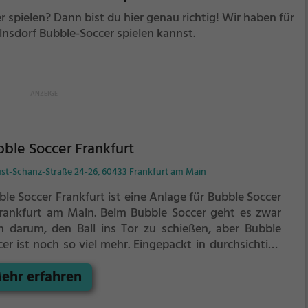
spielen? Dann bist du hier genau richtig! Wir haben für
nsdorf Bubble-Soccer spielen kannst.
ble Soccer Frankfurt
st-Schanz-Straße 24-26, 60433 Frankfurt am Main
le Soccer Frankfurt ist eine Anlage für Bubble Soccer
Frankfurt am Main.
Beim Bubble Soccer geht es zwar
h darum, den Ball ins Tor zu schießen, aber Bubble
er ist noch so viel mehr.
Eingepackt in durchsichtige
ststoffbälle könnt ihr rennen, hinfallen,
ehr erfahren
ammenprallen und euch komplett überschlagen -
es ganz ohne euch wehzutun.