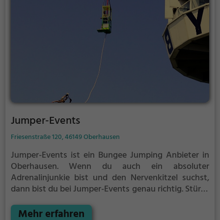
Jumper-Events
Friesenstraße 120, 46149 Oberhausen
Jumper-Events ist ein Bungee Jumping Anbieter in
Oberhausen.
Wenn du auch ein absoluter
Adrenalinjunkie bist und den Nervenkitzel suchst,
dann bist du bei Jumper-Events genau richtig.
Stürze
dich aus abenteuerlichen Höhen hinab in die Tiefe,
gesichert nur an einem Seil und unter dir der
Mehr erfahren