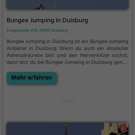
Bungee Jumping in Duisburg
Kruppstraße 30A, 47055 Duisburg
Bungee Jumping in Duisburg ist ein Bungee Jumping
Anbieter in Duisburg.
Wenn du auch ein absoluter
Adrenalinjunkie bist und den Nervenkitzel suchst,
dann bist du bei Bungee Jumping in Duisburg genau
richtig.
Stürze dich aus abenteuerlichen Höhen hinab
in die Tiefe, gesichert nur an einem Seil und unter dir
Mehr erfahren
der Abgrund.