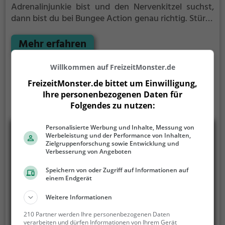
Adrenalinjunkie bist und den Nervenkitzel suchst,
dann bist du bei Bungee Action genau richtig.
Stürze
dich aus abenteuerlichen Höhen hinab in die Tiefe,
gesichert nur an einem Seil und unter dir der
Mehr erfahren
Abgrund.
Willkommen auf FreizeitMonster.de
FreizeitMonster.de bittet um Einwilligung,
Ihre personenbezogenen Daten für
Folgendes zu nutzen:
Personalisierte Werbung und Inhalte, Messung von
Werbeleistung und der Performance von Inhalten,
Zielgruppenforschung sowie Entwicklung und
Verbesserung von Angeboten
Speichern von oder Zugriff auf Informationen auf
einem Endgerät
Weitere Informationen
210 Partner werden Ihre personenbezogenen Daten
verarbeiten und dürfen Informationen von Ihrem Gerät