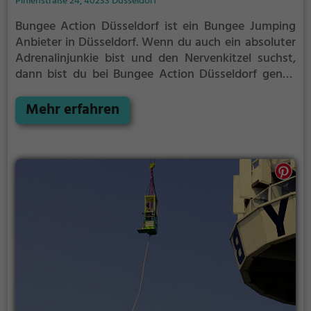
Pinienstraße 24, 40233 Düsseldorf
Bungee Action Düsseldorf ist ein Bungee Jumping
Anbieter in Düsseldorf.
Wenn du auch ein absoluter
Adrenalinjunkie bist und den Nervenkitzel suchst,
dann bist du bei Bungee Action Düsseldorf genau
richtig.
Stürze dich aus abenteuerlichen Höhen hinab
in die Tiefe, gesichert nur an einem Seil und unter dir
Mehr erfahren
der Abgrund.