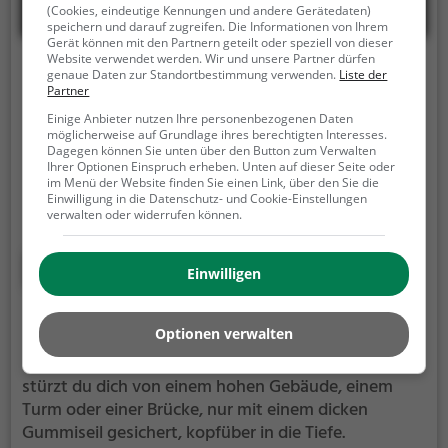
(Cookies, eindeutige Kennungen und andere Gerätedaten)
speichern und darauf zugreifen. Die Informationen von Ihrem
Gerät können mit den Partnern geteilt oder speziell von dieser
Website verwendet werden. Wir und unsere Partner dürfen
Harzdrenalin GigaSwing
genaue Daten zur Standortbestimmung verwenden.
Liste der
Partner
L96, 38889 Oberharz am Brocken
Einige Anbieter nutzen Ihre personenbezogenen Daten
möglicherweise auf Grundlage ihres berechtigten Interesses.
Harzdrenalin GigaSwing ist ein Bungee Jumping
Dagegen können Sie unten über den Button zum Verwalten
Anbieter in Oberharz am Brocken.
Wenn du auch ein
Ihrer Optionen Einspruch erheben. Unten auf dieser Seite oder
im Menü der Website finden Sie einen Link, über den Sie die
absoluter Adrenalinjunkie bist und den Nervenkitzel
Einwilligung in die Datenschutz- und Cookie-Einstellungen
suchst, dann bist du bei Harzdrenalin GigaSwing
verwalten oder widerrufen können.
genau richtig.
Stürze dich aus abenteuerlichen
Höhen hinab in die Tiefe, gesichert nur an einem Seil
Mehr erfahren
Einwilligen
und unter dir der Abgrund.
Bungeespringen in Alsdorf
Optionen verwalten
Beim Bungee Jumping oder auch Bungeespringen
stürzt du dich von einem hohen Gebäude, einem
Turm oder einer Brücke, nur mit einem dicken
Gummiseil gesichert, kopfüber in die Tiefe.