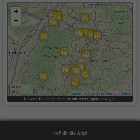
+
−
30 km
20 mi
Leaflet
| ©
OpenStreetMap contributors
Hinweis: Du kannst die Karte mit zwei Fingern bewegen.
Hol' dir die App!