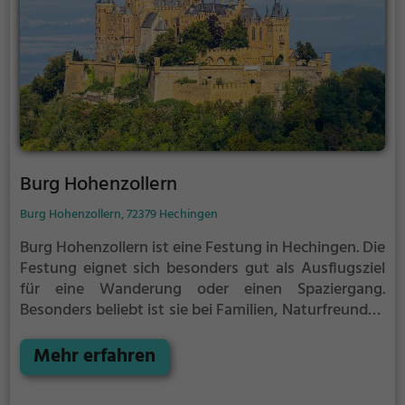
Burg Hohenzollern
Burg Hohenzollern, 72379 Hechingen
Burg Hohenzollern ist eine Festung in Hechingen.
Die
Festung eignet sich besonders gut als Ausflugsziel
für eine Wanderung oder einen Spaziergang.
Besonders beliebt ist sie bei Familien, Naturfreunden
und Geschichtsfans.
Die historische Festung
offenbart Aspekte aus längst vergangenen Zeiten
Mehr erfahren
und bietet einen kleinen Einblick in die Geschichte.