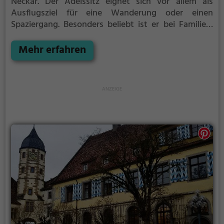
Neckar.
Der Adelssitz eignet sich vor allem als
Ausflugsziel für eine Wanderung oder einen
Spaziergang. Besonders beliebt ist er bei Familien,
Naturfreunden und Geschichtsfans.
Der Adelssitz
offenbart historische Aspekte aus längst
Mehr erfahren
vergangenen Zeiten und bietet einen kleinen
Einblick in die Geschichte.