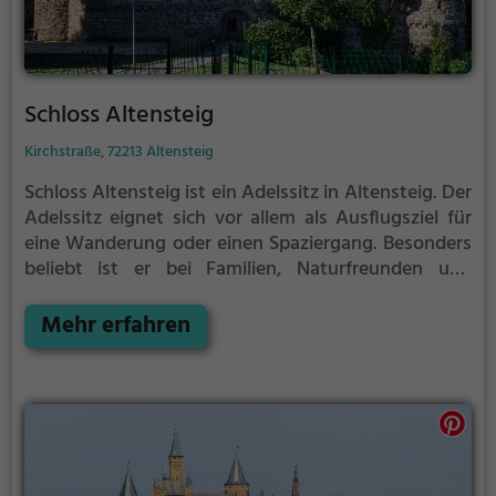
Schloss Altensteig
Kirchstraße, 72213 Altensteig
Schloss Altensteig ist ein Adelssitz in Altensteig.
Der
Adelssitz eignet sich vor allem als Ausflugsziel für
eine Wanderung oder einen Spaziergang. Besonders
beliebt ist er bei Familien, Naturfreunden und
Geschichtsfans.
Der Adelssitz offenbart historische
Aspekte aus längst vergangenen Zeiten und bietet
Mehr erfahren
einen kleinen Einblick in die Geschichte.