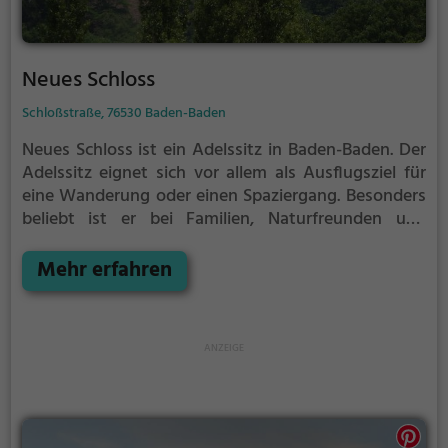
Neues Schloss
Schloßstraße, 76530 Baden-Baden
Neues Schloss ist ein Adelssitz in Baden-Baden.
Der
Adelssitz eignet sich vor allem als Ausflugsziel für
eine Wanderung oder einen Spaziergang. Besonders
beliebt ist er bei Familien, Naturfreunden und
Geschichtsfans.
Der Adelssitz offenbart historische
Aspekte aus längst vergangenen Zeiten und bietet
Mehr erfahren
einen kleinen Einblick in die Geschichte.