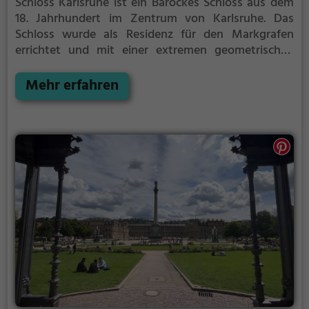
Schloss Karlsruhe ist ein Barockes Schloss aus dem
18. Jahrhundert im Zentrum von Karlsruhe.
Das
Schloss wurde als Residenz für den Markgrafen
errichtet und mit einer extremen geometrischen
Präzision geplant.
Das Karlsruher Schloss besitzt drei
Flügel. die allesamt von der Mitte des Schloss aus
Mehr erfahren
abgehen und fächerförmig in Alleen übergehen.