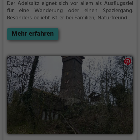
Der Adelssitz eignet sich vor allem als Ausflugsziel
für eine Wanderung oder einen Spaziergang.
Besonders beliebt ist er bei Familien, Naturfreunden
und Geschichtsfans.
Der Adelssitz offenbart
historische Aspekte aus längst vergangenen Zeiten
Mehr erfahren
und bietet einen kleinen Einblick in die Geschichte.