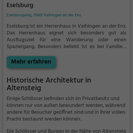
Eselsburg
Eselsburgweg, 71665 Vaihingen an der Enz
Eselsburg ist ein Herrenhaus in Vaihingen an der Enz.
Das Herrenhaus eignet sich besonders gut als
Ausflugsziel für eine Wanderung oder einen
Spaziergang. Besonders beliebt ist es bei Familien,
Naturfreunden und Geschichtsfans.
Das Herrenhaus
offenbart historische Aspekte aus längst
Mehr erfahren
vergangenen Zeiten und bietet einen kleinen
Einblick in die Geschichte.
Historische Architektur in
Altensteig
Einige Schlösser befinden sich im Privatbesitz und
können nur von außen bewundert werden, während
andere für Besucher geöffnet sind und in ihrer vollen
Pracht bestaunt werden können.
Die Schlösser und Burgen in der Nähe von Altensteig