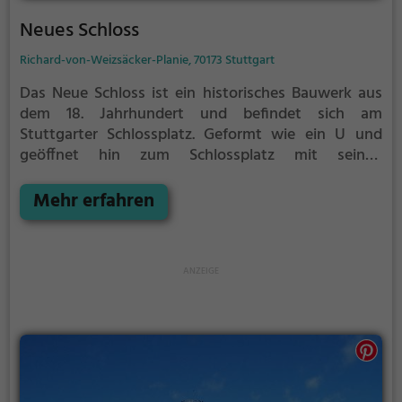
Neues Schloss
Richard-von-Weizsäcker-Planie, 70173 Stuttgart
Das Neue Schloss ist ein historisches Bauwerk aus
dem 18. Jahrhundert und befindet sich am
Stuttgarter Schlossplatz.
Geformt wie ein U und
geöffnet hin zum Schlossplatz mit seinen
großzügigen Grünflächen, ist das direkt an der
Königsstraße - der Haupteinkaufsstraße der Stadt -
Mehr erfahren
gelegene Neue Schloss das Herz Stuttgarts.