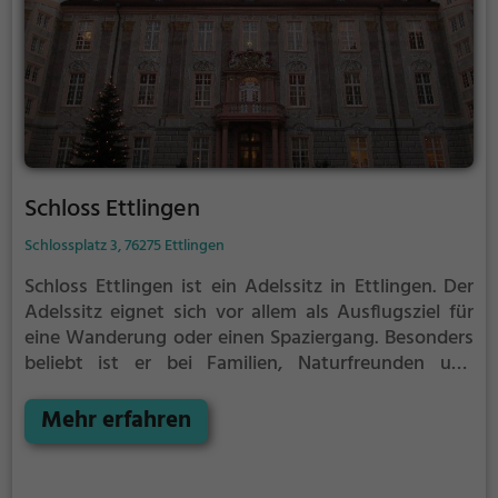
Schloss Ettlingen
Schlossplatz 3, 76275 Ettlingen
Schloss Ettlingen ist ein Adelssitz in Ettlingen.
Der
Adelssitz eignet sich vor allem als Ausflugsziel für
eine Wanderung oder einen Spaziergang. Besonders
beliebt ist er bei Familien, Naturfreunden und
Geschichtsfans.
Der Adelssitz offenbart historische
Aspekte aus längst vergangenen Zeiten und bietet
Mehr erfahren
einen kleinen Einblick in die Geschichte.