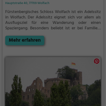
Hauptstraße 40, 77709 Wolfach
Fürstenbergisches Schloss Wolfach ist ein Adelssitz
in Wolfach.
Der Adelssitz eignet sich vor allem als
Ausflugsziel für eine Wanderung oder einen
Spaziergang. Besonders beliebt ist er bei Familien,
Naturfreunden und Geschichtsfans.
Der Adelssitz
offenbart historische Aspekte aus längst
Mehr erfahren
vergangenen Zeiten und bietet einen kleinen
Einblick in die Geschichte.