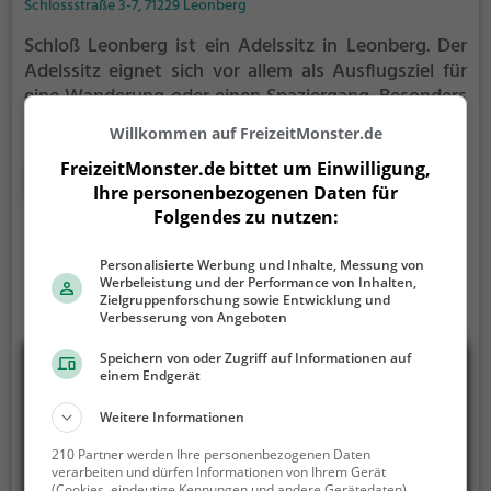
Schlossstraße 3-7, 71229 Leonberg
Schloß Leonberg ist ein Adelssitz in Leonberg.
Der
Adelssitz eignet sich vor allem als Ausflugsziel für
eine Wanderung oder einen Spaziergang. Besonders
beliebt ist er bei Familien, Naturfreunden und
Willkommen auf FreizeitMonster.de
Geschichtsfans.
Der Adelssitz offenbart historische
FreizeitMonster.de bittet um Einwilligung,
Aspekte aus längst vergangenen Zeiten und bietet
Mehr erfahren
Ihre personenbezogenen Daten für
einen kleinen Einblick in die Geschichte.
Folgendes zu nutzen:
Personalisierte Werbung und Inhalte, Messung von
Werbeleistung und der Performance von Inhalten,
Zielgruppenforschung sowie Entwicklung und
Verbesserung von Angeboten
Speichern von oder Zugriff auf Informationen auf
einem Endgerät
Weitere Informationen
210 Partner werden Ihre personenbezogenen Daten
verarbeiten und dürfen Informationen von Ihrem Gerät
(Cookies, eindeutige Kennungen und andere Gerätedaten)