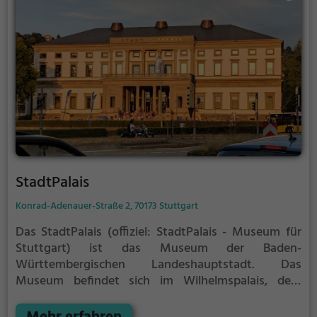
StadtPalais
Konrad-Adenauer-Straße 2, 70173 Stuttgart
Das StadtPalais (offiziel: StadtPalais - Museum für
Stuttgart) ist das Museum der Baden-
Württembergischen Landeshauptstadt.
Das
Museum befindet sich im Wilhelmspalais, dem
ehemaligen Wohnpalais des letzten Königs von
Württemberg.
Im Foyer des Gebäudes befindet sich