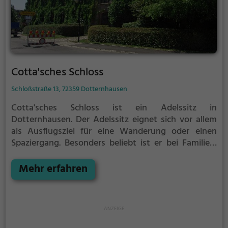
Cotta'sches Schloss
Schloßstraße 13, 72359 Dotternhausen
Cotta'sches Schloss ist ein Adelssitz in
Dotternhausen.
Der Adelssitz eignet sich vor allem
als Ausflugsziel für eine Wanderung oder einen
Spaziergang. Besonders beliebt ist er bei Familien,
Naturfreunden und Geschichtsfans.
Der Adelssitz
offenbart historische Aspekte aus längst
Mehr erfahren
vergangenen Zeiten und bietet einen kleinen
Einblick in die Geschichte.