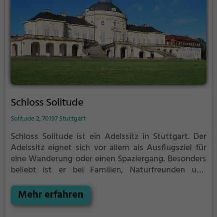
Schloss Solitude
Solitude 2, 70197 Stuttgart
Schloss Solitude ist ein Adelssitz in Stuttgart.
Der
Adelssitz eignet sich vor allem als Ausflugsziel für
eine Wanderung oder einen Spaziergang. Besonders
beliebt ist er bei Familien, Naturfreunden und
Geschichtsfans.
Der Adelssitz offenbart historische
Aspekte aus längst vergangenen Zeiten und bietet
Mehr erfahren
einen kleinen Einblick in die Geschichte.