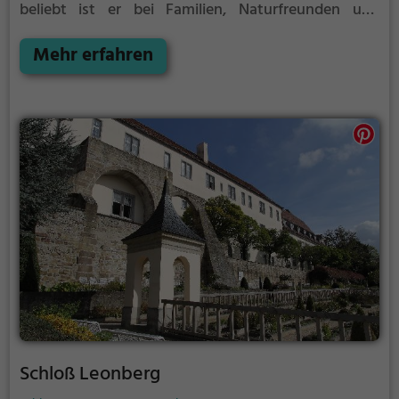
beliebt ist er bei Familien, Naturfreunden und
Geschichtsfans.
Der Adelssitz offenbart historische
Aspekte aus längst vergangenen Zeiten und bietet
Mehr erfahren
einen kleinen Einblick in die Geschichte.
Schloß Leonberg