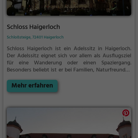
Schloss Haigerloch
Schloßsteige, 72401 Haigerloch
Schloss Haigerloch ist ein Adelssitz in Haigerloch.
Der Adelssitz eignet sich vor allem als Ausflugsziel
für eine Wanderung oder einen Spaziergang.
Besonders beliebt ist er bei Familien, Naturfreunden
und Geschichtsfans.
Der Adelssitz offenbart
historische Aspekte aus längst vergangenen Zeiten
Mehr erfahren
und bietet einen kleinen Einblick in die Geschichte.