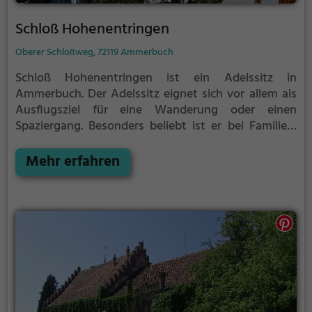
Schloß Hohenentringen
Oberer Schloßweg, 72119 Ammerbuch
Schloß Hohenentringen ist ein Adelssitz in
Ammerbuch.
Der Adelssitz eignet sich vor allem als
Ausflugsziel für eine Wanderung oder einen
Spaziergang. Besonders beliebt ist er bei Familien,
Naturfreunden und Geschichtsfans.
Der Adelssitz
offenbart historische Aspekte aus längst
Mehr erfahren
vergangenen Zeiten und bietet einen kleinen
Einblick in die Geschichte.