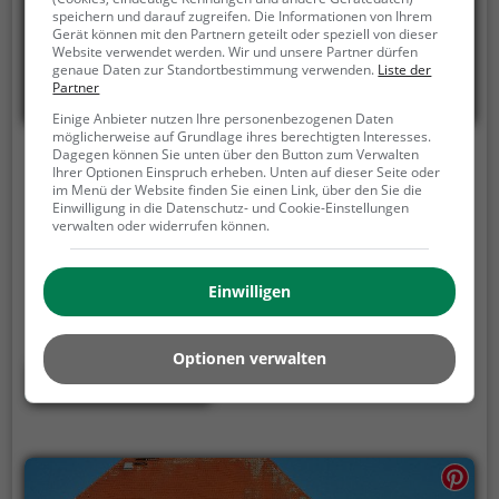
speichern und darauf zugreifen. Die Informationen von Ihrem
Gerät können mit den Partnern geteilt oder speziell von dieser
Website verwendet werden. Wir und unsere Partner dürfen
genaue Daten zur Standortbestimmung verwenden.
Liste der
Partner
Einige Anbieter nutzen Ihre personenbezogenen Daten
möglicherweise auf Grundlage ihres berechtigten Interesses.
Dagegen können Sie unten über den Button zum Verwalten
Fasanenschlösschen
Ihrer Optionen Einspruch erheben. Unten auf dieser Seite oder
im Menü der Website finden Sie einen Link, über den Sie die
Richard-Willstätter-Allee 2, 76131 Karlsruhe
Einwilligung in die Datenschutz- und Cookie-Einstellungen
verwalten oder widerrufen können.
Das Fasanenschlösschen ist ein ein kleines
Lustschoss im Karlsruher Fasanengarten.
Das
Schlösschen liegt unweit des Karlsruher Schlosses
Einwilligen
und ist über eine Allee mit dem Haupt-Schloss
verbunden.
Ursprünglich wurde das Gebäude zur
Optionen verwalten
Aufzucht von Fasanen genutzt.
Mehr erfahren