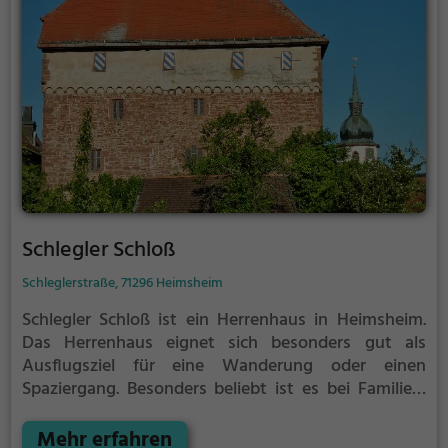
Schlegler Schloß
Schleglerstraße, 71296 Heimsheim
Schlegler Schloß ist ein Herrenhaus in Heimsheim.
Das Herrenhaus eignet sich besonders gut als
Ausflugsziel für eine Wanderung oder einen
Spaziergang. Besonders beliebt ist es bei Familien,
Naturfreunden und Geschichtsfans.
Das Herrenhaus
offenbart historische Aspekte aus längst
Mehr erfahren