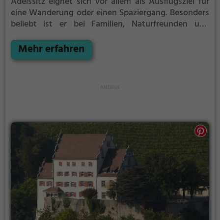
Adelssitz eignet sich vor allem als Ausflugsziel für
eine Wanderung oder einen Spaziergang. Besonders
beliebt ist er bei Familien, Naturfreunden und
Geschichtsfans.
Der Adelssitz offenbart historische
Aspekte aus längst vergangenen Zeiten und bietet
Mehr erfahren
einen kleinen Einblick in die Geschichte.