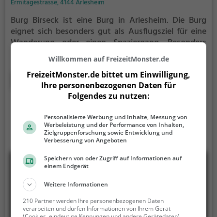
Ermitagestrasse, 4144 Arlesheim
Burg Birseck ist eine Burg in Arlesheim.
Die Burg
eignet sich besonders gut als Ausflugsziel für eine
Wanderung oder einen Spaziergang. Besonders
beliebt ist sie bei Familien, Naturfreunden und
Willkommen auf FreizeitMonster.de
Geschichtsfans.
Die historische Burg offenbart
FreizeitMonster.de bittet um Einwilligung,
Aspekte aus längst vergangenen Zeiten und bietet
Mehr erfahren
Ihre personenbezogenen Daten für
einen kleinen Einblick in die Geschichte.
Folgendes zu nutzen:
Personalisierte Werbung und Inhalte, Messung von
Werbeleistung und der Performance von Inhalten,
Zielgruppenforschung sowie Entwicklung und
Verbesserung von Angeboten
Speichern von oder Zugriff auf Informationen auf
einem Endgerät
Weitere Informationen
210 Partner werden Ihre personenbezogenen Daten
verarbeiten und dürfen Informationen von Ihrem Gerät
(Cookies, eindeutige Kennungen und andere Gerätedaten)