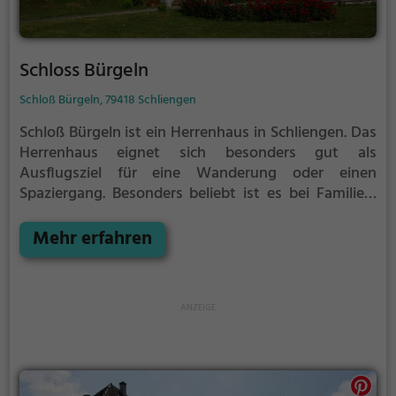
Schloss Bürgeln
Schloß Bürgeln, 79418 Schliengen
Schloß Bürgeln ist ein Herrenhaus in Schliengen.
Das
Herrenhaus eignet sich besonders gut als
Ausflugsziel für eine Wanderung oder einen
Spaziergang. Besonders beliebt ist es bei Familien,
Naturfreunden und Geschichtsfans.
Das Herrenhaus
offenbart historische Aspekte aus längst
Mehr erfahren
vergangenen Zeiten und bietet einen kleinen
Einblick in die Geschichte.