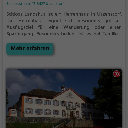
Schlossstrasse 17, 3427 Utzenstorf
Schloss Landshut ist ein Herrenhaus in Utzenstorf.
Das Herrenhaus eignet sich besonders gut als
Ausflugsziel für eine Wanderung oder einen
Spaziergang. Besonders beliebt ist es bei Familien,
Naturfreunden und Geschichtsfans.
Das Herrenhaus
offenbart historische Aspekte aus längst
Mehr erfahren
vergangenen Zeiten und bietet einen kleinen
Einblick in die Geschichte.