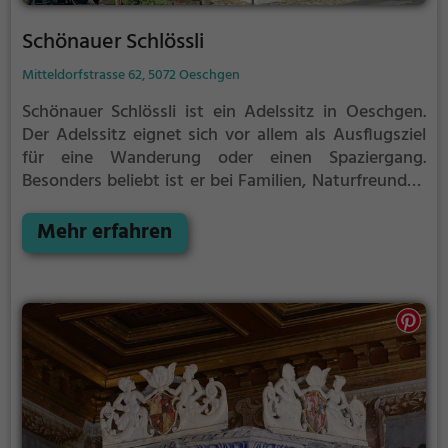
Schönauer Schlössli
Mitteldorfstrasse 62, 5072 Oeschgen
Schönauer Schlössli ist ein Adelssitz in Oeschgen.
Der Adelssitz eignet sich vor allem als Ausflugsziel
für eine Wanderung oder einen Spaziergang.
Besonders beliebt ist er bei Familien, Naturfreunden
und Geschichtsfans.
Der Adelssitz offenbart
historische Aspekte aus längst vergangenen Zeiten
Mehr erfahren
und bietet einen kleinen Einblick in die Geschichte.