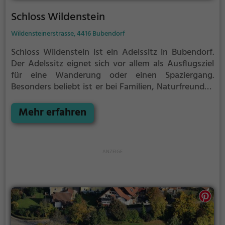
Schloss Wildenstein
Wildensteinerstrasse, 4416 Bubendorf
Schloss Wildenstein ist ein Adelssitz in Bubendorf.
Der Adelssitz eignet sich vor allem als Ausflugsziel
für eine Wanderung oder einen Spaziergang.
Besonders beliebt ist er bei Familien, Naturfreunden
und Geschichtsfans.
Der Adelssitz offenbart
historische Aspekte aus längst vergangenen Zeiten
Mehr erfahren
und bietet einen kleinen Einblick in die Geschichte.