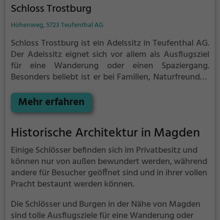
Schloss Trostburg
Höhenweg, 5723 Teufenthal AG
Schloss Trostburg ist ein Adelssitz in Teufenthal AG.
Der Adelssitz eignet sich vor allem als Ausflugsziel
für eine Wanderung oder einen Spaziergang.
Besonders beliebt ist er bei Familien, Naturfreunden
und Geschichtsfans.
Der Adelssitz offenbart
historische Aspekte aus längst vergangenen Zeiten
Mehr erfahren
und bietet einen kleinen Einblick in die Geschichte.
Historische Architektur in Magden
Einige Schlösser befinden sich im Privatbesitz und
können nur von außen bewundert werden, während
andere für Besucher geöffnet sind und in ihrer vollen
Pracht bestaunt werden können.
Die Schlösser und Burgen in der Nähe von Magden
sind tolle Ausflugsziele für eine Wanderung oder