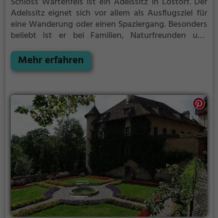
Schloss Wartenfels ist ein Adelssitz in Lostorf.
Der
Adelssitz eignet sich vor allem als Ausflugsziel für
eine Wanderung oder einen Spaziergang. Besonders
beliebt ist er bei Familien, Naturfreunden und
Geschichtsfans.
Der Adelssitz offenbart historische
Aspekte aus längst vergangenen Zeiten und bietet
Mehr erfahren
einen kleinen Einblick in die Geschichte.