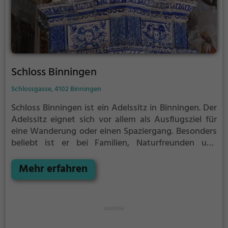
Schloss Binningen
Schlossgasse, 4102 Binningen
Schloss Binningen ist ein Adelssitz in Binningen.
Der
Adelssitz eignet sich vor allem als Ausflugsziel für
eine Wanderung oder einen Spaziergang. Besonders
beliebt ist er bei Familien, Naturfreunden und
Geschichtsfans.
Der Adelssitz offenbart historische
Aspekte aus längst vergangenen Zeiten und bietet
Mehr erfahren
einen kleinen Einblick in die Geschichte.