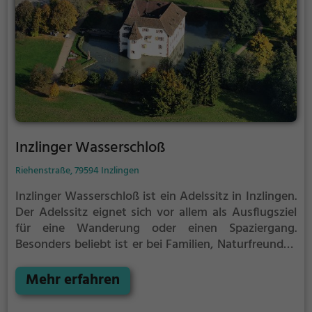
Inzlinger Wasserschloß
Riehenstraße, 79594 Inzlingen
Inzlinger Wasserschloß ist ein Adelssitz in Inzlingen.
Der Adelssitz eignet sich vor allem als Ausflugsziel
für eine Wanderung oder einen Spaziergang.
Besonders beliebt ist er bei Familien, Naturfreunden
und Geschichtsfans.
Der Adelssitz offenbart
historische Aspekte aus längst vergangenen Zeiten
Mehr erfahren
und bietet einen kleinen Einblick in die Geschichte.