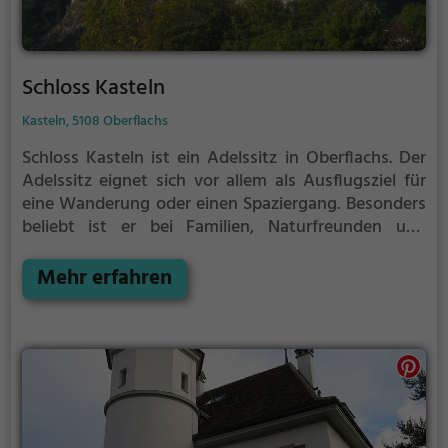
Schloss Kasteln
Kasteln, 5108 Oberflachs
Schloss Kasteln ist ein Adelssitz in Oberflachs.
Der
Adelssitz eignet sich vor allem als Ausflugsziel für
eine Wanderung oder einen Spaziergang. Besonders
beliebt ist er bei Familien, Naturfreunden und
Geschichtsfans.
Der Adelssitz offenbart historische
Aspekte aus längst vergangenen Zeiten und bietet
Mehr erfahren
einen kleinen Einblick in die Geschichte.