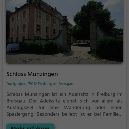
Schloss Munzingen
Dorfgraben, 79112 Freiburg im Breisgau
Schloss Munzingen ist ein Adelssitz in Freiburg im
Breisgau.
Der Adelssitz eignet sich vor allem als
Ausflugsziel für eine Wanderung oder einen
Spaziergang. Besonders beliebt ist er bei Familien,
Naturfreunden und Geschichtsfans.
Der Adelssitz
offenbart historische Aspekte aus längst