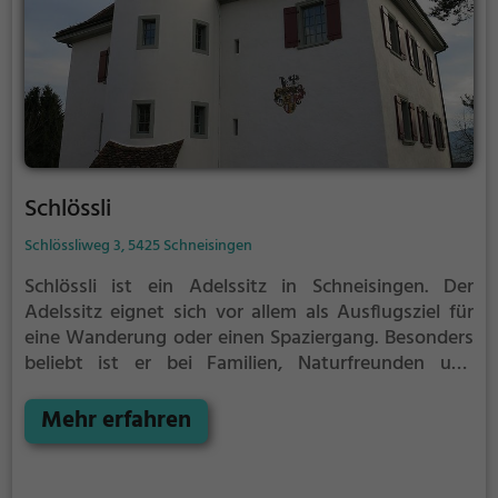
Schlössli
Schlössliweg 3, 5425 Schneisingen
Schlössli ist ein Adelssitz in Schneisingen.
Der
Adelssitz eignet sich vor allem als Ausflugsziel für
eine Wanderung oder einen Spaziergang. Besonders
beliebt ist er bei Familien, Naturfreunden und
Geschichtsfans.
Der Adelssitz offenbart historische
Aspekte aus längst vergangenen Zeiten und bietet
Mehr erfahren
einen kleinen Einblick in die Geschichte.