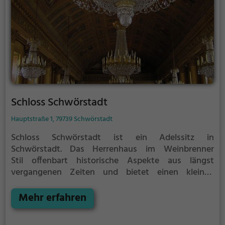
Schloss Schwörstadt
Hauptstraße 1, 79739 Schwörstadt
Schloss Schwörstadt ist ein Adelssitz in
Schwörstadt.
Das Herrenhaus im Weinbrenner
Stil offenbart historische Aspekte aus längst
vergangenen Zeiten und bietet einen kleinen
Einblick in die Geschichte.
Vor allem als Fotomotiv
ist Schloss Schwörstadt sowohl bei Touristen als
Mehr erfahren
auch bei Einheimischen sehr beliebt.