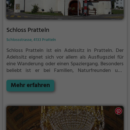
Schloss Pratteln
Schlossstrasse, 4133 Pratteln
Schloss Pratteln ist ein Adelssitz in Pratteln.
Der
Adelssitz eignet sich vor allem als Ausflugsziel für
eine Wanderung oder einen Spaziergang. Besonders
beliebt ist er bei Familien, Naturfreunden und
Geschichtsfans.
Der Adelssitz offenbart historische
Aspekte aus längst vergangenen Zeiten und bietet
Mehr erfahren
einen kleinen Einblick in die Geschichte.