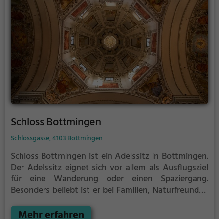
Schloss Bottmingen
Schlossgasse, 4103 Bottmingen
Schloss Bottmingen ist ein Adelssitz in Bottmingen.
Der Adelssitz eignet sich vor allem als Ausflugsziel
für eine Wanderung oder einen Spaziergang.
Besonders beliebt ist er bei Familien, Naturfreunden
und Geschichtsfans.
Der Adelssitz offenbart
historische Aspekte aus längst vergangenen Zeiten
Mehr erfahren