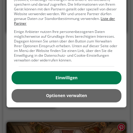
speichern und darauf zugreifen. Die Informationen von Ihrem
Gerät können mit den Partnern geteilt oder speziell von dieser
Website verwendet werden. Wir und unsere Partner dürfen
genaue Daten zur Standortbestimmung verwenden.
Liste der
Partner
Einige Anbieter nutzen Ihre personenbezogenen Daten
möglicherweise auf Grundlage ihres berechtigten Interesses.
Dagegen können Sie unten über den Button zum Verwalten
Schlossruine Waldenburg
Ihrer Optionen Einspruch erheben. Unten auf dieser Seite oder
im Menü der Website finden Sie einen Link, über den Sie die
Burgmattstrasse, 4437 Waldenburg
Einwilligung in die Datenschutz- und Cookie-Einstellungen
verwalten oder widerrufen können.
Schlossruine Waldenburg ist eine Burg in
Waldenburg.
Die Burg eignet sich besonders gut als
Ausflugsziel für eine Wanderung oder einen
Einwilligen
Spaziergang. Besonders beliebt ist sie bei Familien,
Naturfreunden und Geschichtsfans.
Die historische
Optionen verwalten
Burg offenbart Aspekte aus längst vergangenen
Mehr erfahren
Zeiten und bietet einen kleinen Einblick in die
Geschichte.