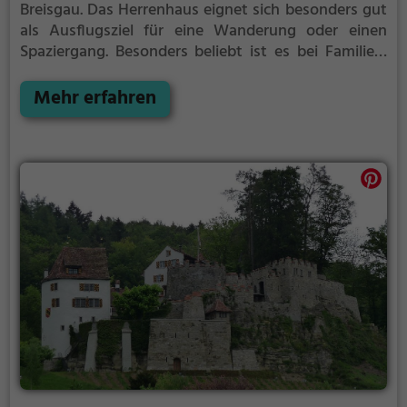
Breisgau.
Das Herrenhaus eignet sich besonders gut
als Ausflugsziel für eine Wanderung oder einen
Spaziergang. Besonders beliebt ist es bei Familien,
Naturfreunden und Geschichtsfans.
Das Herrenhaus
offenbart historische Aspekte aus längst
Mehr erfahren
vergangenen Zeiten und bietet einen kleinen
Einblick in die Geschichte.