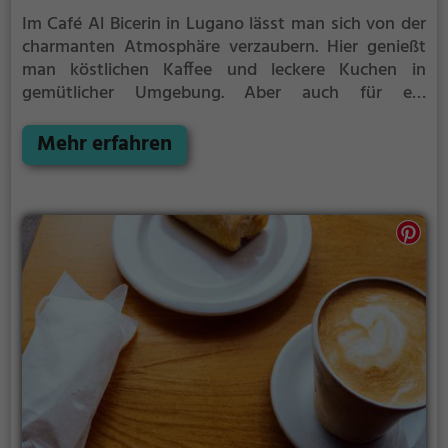
Im Café Al Bicerin in Lugano lässt man sich von der
charmanten Atmosphäre verzaubern. Hier genießt
man köstlichen Kaffee und leckere Kuchen in
gemütlicher Umgebung. Aber auch für ein
ausgiebiges Frühstück ist man hier genau richtig.
Am Abend locken verschiedene Cocktails und
Mehr erfahren
Drinks. Tauche ein in die entspannte Atmosphäre,
spüre das Ambiente und probiere das vielfältige
Angebot an Getränken und Speisen. Egal ob zum
Start in den Tag oder für einen gemütlichen Abend -
im Café Al Bicerin fühlt man sich einfach wohl.