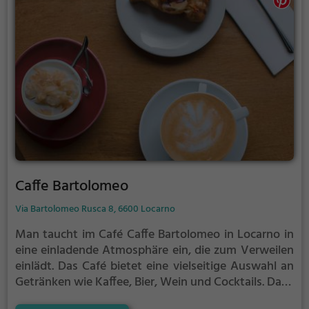
sucht oder sich mit Freunden treffen möchte, das
Sport Café ist immer einen Besuch wert.
Caffe Bartolomeo
Via Bartolomeo Rusca 8, 6600 Locarno
Man taucht im Café Caffe Bartolomeo in Locarno in
eine einladende Atmosphäre ein, die zum Verweilen
einlädt. Das Café bietet eine vielseitige Auswahl an
Getränken wie Kaffee, Bier, Wein und Cocktails. Dazu
gibt es köstliche vegane und vegetarische Gerichte