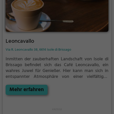
Leoncavallo
Via R. Leoncavallo 38, 6614 Isole di Brissago
Inmitten der zauberhaften Landschaft von Isole di
Brissago befindet sich das Café Leoncavallo, ein
wahres Juwel für Genießer. Hier kann man sich in
entspannter Atmosphäre von einer vielfältigen
Auswahl an Getränken und Speisen verwöhnen
lassen. Ob man Lust auf einen aromatischen Kaffee,
Mehr erfahren
verführerischen Kuchen, ein ausgiebiges Frühstück
oder einen erfrischenden Cocktail hat – hier wird
jeder Geschmack aufs Beste bedient. Das Café
Leoncavallo lädt zudem zum ausgedehnten Brunch