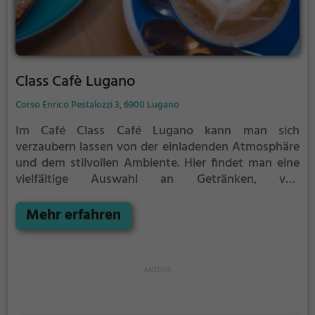
Class Cafè Lugano
Corso Enrico Pestalozzi 3, 6900 Lugano
Im Café Class Café Lugano kann man sich
verzaubern lassen von der einladenden Atmosphäre
und dem stilvollen Ambiente. Hier findet man eine
vielfältige Auswahl an Getränken, von
aromatischem Kaffee bis hin zu erfrischenden
Cocktails und einer erlesenen Auswahl an Bieren und
Mehr erfahren
Weinen. Auch für den kleinen Hunger ist gesorgt,
mit köstlichen veganen und vegetarischen Gerichten
sowie verlockenden Kuchen und
Frühstücksangeboten. Tauche ein in eine Welt des
Genusses und verbringe entspannte Stunden im
Café Class Café Lugano.