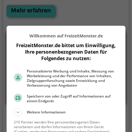
Frühstück hat - hier wird man fündig. Doch das
Angebot beschränkt sich nicht nur auf Heißgetränke
Mehr erfahren
und süße Leckereien. Neben einer Auswahl an Bieren
und Weinen, kann man auch exotische Cocktails
genießen. Die entspannte Atmosphäre und das
stilvolle Ambiente machen das Café Ceresiana zum
Willkommen auf FreizeitMonster.de
perfekten Ort, um sich eine Auszeit vom Alltag zu
FreizeitMonster.de bittet um Einwilligung,
gönnen und die vielfältigen Köstlichkeiten zu
Ihre personenbezogenen Daten für
genießen.
Folgendes zu nutzen:
Personalisierte Werbung und Inhalte, Messung von
Werbeleistung und der Performance von Inhalten,
Zielgruppenforschung sowie Entwicklung und
Verbesserung von Angeboten
Speichern von oder Zugriff auf Informationen auf
einem Endgerät
Weitere Informationen
Laura
210 Partner werden Ihre personenbezogenen Daten
Via Emilio Bossi 3, 6900 Lugano
verarbeiten und dürfen Informationen von Ihrem Gerät
(Cookies, eindeutige Kennungen und andere Gerätedaten)