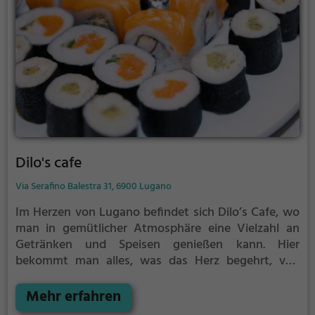
unbedingt einmal im Café Domingo vorbeischauen
und die besondere Atmosphäre dieses Ortes selbst
erleben.
Dilo's cafe
Via Serafino Balestra 31, 6900 Lugano
Im Herzen von Lugano befindet sich Dilo’s Cafe, wo
man in gemütlicher Atmosphäre eine Vielzahl an
Getränken und Speisen genießen kann. Hier
bekommt man alles, was das Herz begehrt, von
köstlichem Kaffee und frischem Kuchen über
leckeres Frühstück bis hin zu exotischen Gerichten
Mehr erfahren
wie Indisch, Asiatisch, Mexikanisch und