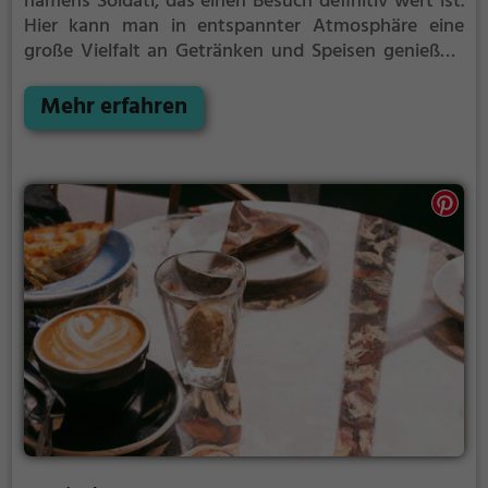
namens Soldati, das einen Besuch definitiv wert ist.
Hier kann man in entspannter Atmosphäre eine
große Vielfalt an Getränken und Speisen genießen.
Ob man Lust auf einen aromatischen Kaffee oder
leckeren Kuchen hat, hier wird man garantiert
Mehr erfahren
fündig. Das Ambiente lädt zum Verweilen ein und
bietet die perfekte Kulisse für einen gemütlichen
Nachmittag oder Abend. Egal ob alleine, mit
Freunden oder der Familie, im Café Soldati fühlt man
sich einfach wohl.