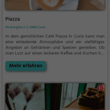
Piazza
Ra Rungiòra 1-3, 6986 Curio
In dem gemütlichen Café Piazza in Curio kann man
eine einladende Atmosphäre und ein vielfältiges
Angebot an Getränken und Speisen genießen. Ob
man Lust auf einen leckeren Kaffee und Kuchen hat
oder gemütlich frühstücken möchte, hier wird man
bestens versorgt. Auch für den Abend bietet das
Mehr erfahren
Café eine breite Auswahl an Cocktails und Drinks.
Tauche ein in die gelassene Stimmung, spüre das
charmante Ambiente und lass dich von den
kulinarischen Köstlichkeiten verwöhnen. Im Café
Piazza findet man das perfekte Plätzchen, um sich
eine Auszeit zu gönnen und den Tag zu genießen.