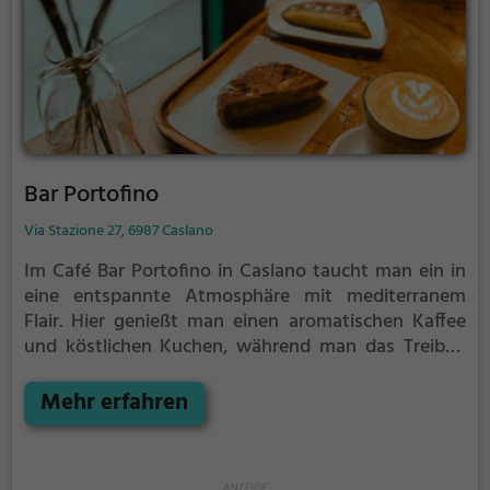
Bar Portofino
Via Stazione 27, 6987 Caslano
Im Café Bar Portofino in Caslano taucht man ein in
eine entspannte Atmosphäre mit mediterranem
Flair. Hier genießt man einen aromatischen Kaffee
und köstlichen Kuchen, während man das Treiben
auf der Piazza beobachtet. Abends lockt die Bar mit
einer vielfältigen Auswahl an erfrischenden Cocktails
Mehr erfahren
und leckeren Snacks. Egal ob für einen gemütlichen
Kaffeeplausch oder einen anregenden Abend mit
Freunden - im Café Bar Portofino fühlt man sich