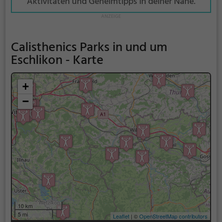
Aktivitäten und Geheimtipps in deiner Nähe.
Calisthenics Parks in und um
Eschlikon - Karte
+
−
10 km
5 mi
Leaflet
| ©
OpenStreetMap contributors