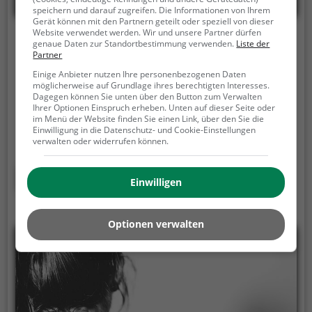
speichern und darauf zugreifen. Die Informationen von Ihrem
Gerät können mit den Partnern geteilt oder speziell von dieser
Website verwendet werden. Wir und unsere Partner dürfen
Fitnesspark Pfäffikon ZH
genaue Daten zur Standortbestimmung verwenden.
Liste der
Partner
Pfaffbergstrasse, 8330 Pfäffikon ZH
Einige Anbieter nutzen Ihre personenbezogenen Daten
möglicherweise auf Grundlage ihres berechtigten Interesses.
Der Fitnesspark Pfäffikon ZH ist ein Fitnesspark in
Dagegen können Sie unten über den Button zum Verwalten
Pfäffikon ZH.
Der Fitnesspark Pfäffikon ZH ist die
Ihrer Optionen Einspruch erheben. Unten auf dieser Seite oder
im Menü der Website finden Sie einen Link, über den Sie die
perfekte Alternative für alle, die gerne Sport machen
Einwilligung in die Datenschutz- und Cookie-Einstellungen
und mit Geräten trainieren, aber keine Lust auf
verwalten oder widerrufen können.
stickige und enge Fitnessstudios haben.
Mehr erfahren
Einwilligen
Optionen verwalten