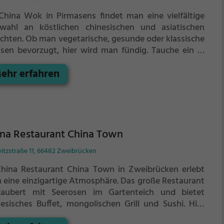
China Wok in Pirmasens findet man eine vielfältige
wahl an köstlichen chinesischen und asiatischen
ichten. Ob man vegetarische, gesunde oder klassische
isen bevorzugt, hier wird man fündig. Tauche ein in
 entspannte Atmosphäre, spüre das exotische
ehr erfahren
iente und lasse sich von der umfangreichen
ränkeauswahl überraschen. Ein Besuch im China Wok
pricht kulinarische Genüsse, die man nicht so schnell
isst.
na Restaurant China Town
witzstraße 11, 66482 Zweibrücken
China Restaurant China Town in Zweibrücken erlebt
 eine einzigartige Atmosphäre. Das große Restaurant
zaubert mit Seerosen im Gartenteich und bietet
nesisches Buffet, mongolischen Grill und Sushi. Hier
n man chinesische, asiatische und vegetarische