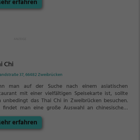
ehr erfahren
ichte sowie gesunde und halal-Speisen genießen.
 gibt es eine vielfältige Auswahl an Cocktails. Tauche
 in diese kulinarische Welt und lasse dich von der
falt der Speisen und Getränke begeistern.
i Chi
landstraße 37, 66482 Zweibrücken
n man auf der Suche nach einem asiatischen
aurant mit einer vielfältigen Speisekarte ist, sollte
 unbedingt das Thai Chi in Zweibrücken besuchen.
r findet man eine große Auswahl an chinesischen,
iländischen und asiatischen Gerichten, darunter auch
ehr erfahren
etarische, vegane und gesunde Optionen. Die
karte bietet eine breite Palette an köstlichen Currys
ie frische und leichte Speisen. Das Ambiente lädt zum