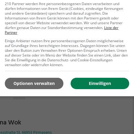
210 Partner werden Ihre personenbezogenen Daten verarbeiten und
a Palast
dürfen Informationen von Ihrem Gerät (Cookies, eindeutige Kennungen
und andere Gerätedaten) speichern und darauf zugreifen. Die
ossstraße 59, 66953 Pirmasens
Informationen von Ihrem Gerät können mit den Partnern geteilt oder
speziell von dieser Website verwendet werden. Wir und unsere Partner
Asia Palast in Pirmasens kann man sich auf eine
dürfen genaue Daten zur Standortbestimmung verwenden.
Liste der
Partner
inarische Reise durch die asiatische Küche begeben.
hinesisch, asiatisch oder vegetarisch, hier findet man
Einige Anbieter nutzen Ihre personenbezogenen Daten möglicherweise
auf Grundlage ihres berechtigten Interesses. Dagegen können Sie unten
ne vielfältige Auswahl an gesunden und
über den Button zum Verwalten Ihrer Optionen Einspruch erheben. Unten
mackhaften Gerichten. Die Atmosphäre des
auf dieser Seite oder im Menü der Website finden Sie einen Link, über den
Sie die Einwilligung in die Datenschutz- und Cookie-Einstellungen
ehr erfahren
taurants lädt zum Verweilen ein und das Ambiente
verwalten oder widerrufen können.
sprüht einen Hauch von fernöstlicher Eleganz. Neben
er breiten Auswahl an Getränken kann man hier die
tischen Aromen der fernöstlichen Küche genießen
Optionen verwalten
Einwilligen
sich von der Vielfalt der Speisen inspirieren lassen.
l ob man alleine, mit der Familie oder Freunden
mt, im Asia Palast findet man stets ein reichhaltiges
 schmackhaftes Angebot, das alle Sinne anspricht.
ina Wok
ssstraße 13, 66953 Pirmasens