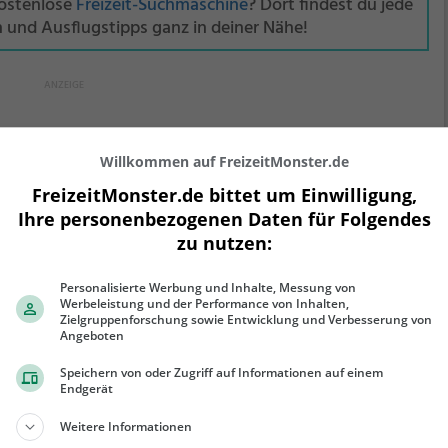
kostenlose
Freizeit-Suchmaschine
? Dort findest du jede
n und Ausflugstipps ganz in deiner Nähe!
serpalast
Willkommen auf FreizeitMonster.de
FreizeitMonster.de bittet um Einwilligung,
straße 4, 66953 Pirmasens
Ihre personenbezogenen Daten für Folgendes
Kaiserpalast in Pirmasens kann man eine Vielfalt an
zu nutzen:
nesischen und asiatischen Spezialitäten genießen. Ob
etarisch oder gesund, hier findet man eine große
Personalisierte Werbung und Inhalte, Messung von
wahl an köstlichen Gerichten. Das Ambiente lädt zum
Werbeleistung und der Performance von Inhalten,
Zielgruppenforschung sowie Entwicklung und Verbesserung von
weilen ein und das freundliche Personal sorgt für
Angeboten
ehr erfahren
en angenehmen Aufenthalt. Egal ob alleine, zu zweit
r in größerer Runde, im Kaiserpalast kommt jeder auf
Speichern von oder Zugriff auf Informationen auf einem
Endgerät
e kulinarischen Kosten.
Weitere Informationen