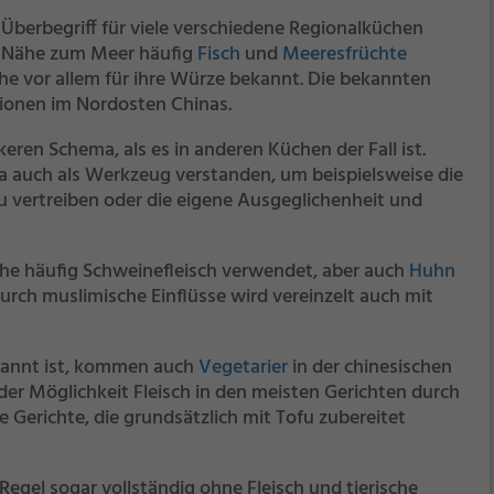
n Überbegriff für viele verschiedene Regionalküchen
e Nähe zum Meer häufig
Fisch
und
Meeresfrüchte
he vor allem für ihre Würze bekannt. Die bekannten
onen im Nordosten Chinas.
eren Schema, als es in anderen Küchen der Fall ist.
na auch als Werkzeug verstanden, um beispielsweise die
u vertreiben oder die eigene Ausgeglichenheit und
üche häufig Schweinefleisch verwendet, aber auch
Huhn
Durch muslimische Einflüsse wird vereinzelt auch mit
ekannt ist, kommen auch
Vegetarier
in der chinesischen
der Möglichkeit Fleisch in den meisten Gerichten durch
e Gerichte, die grundsätzlich mit Tofu zubereitet
egel sogar vollständig ohne Fleisch und tierische