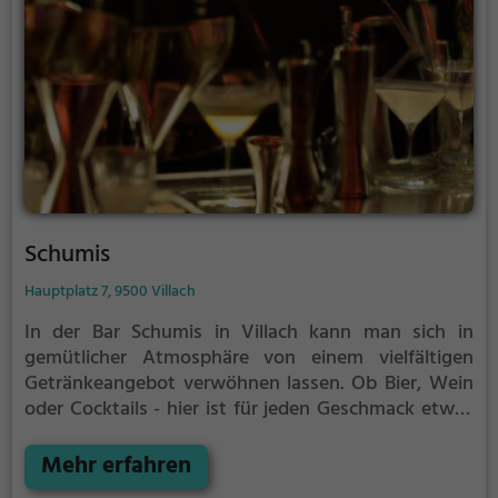
Schumis
Hauptplatz 7, 9500 Villach
In der Bar Schumis in Villach kann man sich in
gemütlicher Atmosphäre von einem vielfältigen
Getränkeangebot verwöhnen lassen. Ob Bier, Wein
oder Cocktails - hier ist für jeden Geschmack etwas
dabei. Die stilvolle Einrichtung und das freundliche
Personal sorgen für ein rundum gelungenes Erlebnis.
Mehr erfahren