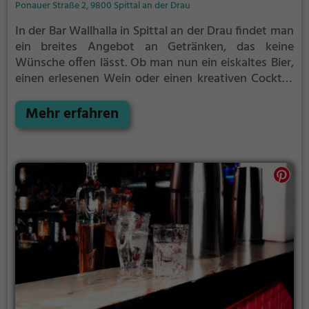
Ponauer Straße 2, 9800 Spittal an der Drau
In der Bar Wallhalla in Spittal an der Drau findet man
ein breites Angebot an Getränken, das keine
Wünsche offen lässt. Ob man nun ein eiskaltes Bier,
einen erlesenen Wein oder einen kreativen Cocktail
bevorzugt, hier wird für jeden Geschmack etwas
geboten. Die gemütliche Atmosphäre lädt dazu ein,
Mehr erfahren
sich zurückzulehnen und den Abend in angenehmer
Gesellschaft zu genießen. Auch für den kleinen
Hunger ist gesorgt, denn die Bar bietet eine Auswahl
an leckeren Speisen, die perfekt zu den Getränken
passen. Egal ob man auf der Suche nach einem
entspannten Feierabend oder einem gelungenen
Ausgeh-Erlebnis ist, die Bar Wallhalla ist definitiv
einen Besuch wert.