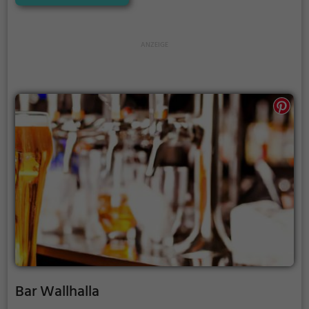
jeden das passende Ambiente. Neben den erlesenen
Drinks gibt es auch eine vielfältige Auswahl an
leckeren Speisen, die zum Verweilen einladen. Lass
dich von der lockeren Stimmung und den
aufmerksamen Service des Teams verwöhnen und
erlebe gesellige Abende in angenehmer Gesellschaft.
Die Bar Ü30 Pub ist der perfekte Ort, um den
Feierabend oder das Wochenende zu genießen.
Bar Wallhalla