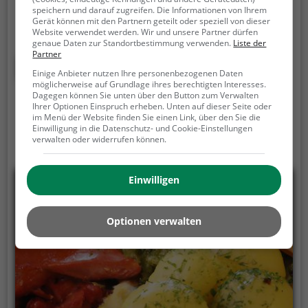
speichern und darauf zugreifen. Die Informationen von Ihrem
lassen. Hier kann man köstlichen Kaffee und leckeren
Gerät können mit den Partnern geteilt oder speziell von dieser
Kuchen genießen oder sich mit einem reichhaltigen
Website verwendet werden. Wir und unsere Partner dürfen
Frühstück für den Tag stärken. Doch das ist noch
genaue Daten zur Standortbestimmung verwenden.
Liste der
Partner
längst nicht alles: Auch Bier, Wein und erfrischende
Mehr erfahren
Einige Anbieter nutzen Ihre personenbezogenen Daten
Cocktails stehen auf der Getränkekarte. Die Lounge
möglicherweise auf Grundlage ihres berechtigten Interesses.
bietet somit für jeden Geschmack das Passende. Ob
Dagegen können Sie unten über den Button zum Verwalten
alleine zum Entspannen, mit Freunden zum Plaudern
Ihrer Optionen Einspruch erheben. Unten auf dieser Seite oder
im Menü der Website finden Sie einen Link, über den Sie die
oder auf einen schnellen Kaffee - Rosina's Lounge ist
Einwilligung in die Datenschutz- und Cookie-Einstellungen
der perfekte Ort, um eine Auszeit vom Alltag zu
verwalten oder widerrufen können.
nehmen.
Einwilligen
Optionen verwalten