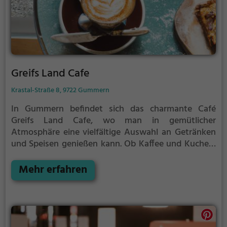
Greifs Land Cafe
Krastal-Straße 8, 9722 Gummern
In Gummern befindet sich das charmante Café
Greifs Land Cafe, wo man in gemütlicher
Atmosphäre eine vielfältige Auswahl an Getränken
und Speisen genießen kann. Ob Kaffee und Kuchen,
ein leckeres Frühstück, erfrischendes Bier oder edler
Wein - hier wird jeder fündig. Auch Liebhaber von
Mehr erfahren
Pizza und italienischer Küche kommen auf ihre
Kosten. Tauche ein in die entspannte Stimmung und
gönne dir eine Auszeit im Café Greifs Land Cafe. Hier
lässt es sich herrlich entspannen und genießen.