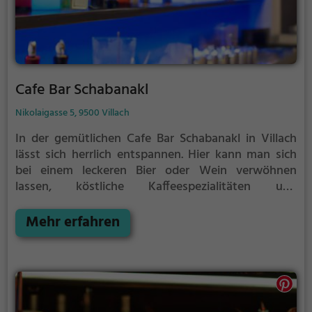
Cafe Bar Schabanakl
Nikolaigasse 5, 9500 Villach
In der gemütlichen Cafe Bar Schabanakl in Villach
lässt sich herrlich entspannen. Hier kann man sich
bei einem leckeren Bier oder Wein verwöhnen
lassen, köstliche Kaffeespezialitäten und
hausgemachten Kuchen genießen oder ausgiebig
frühstücken. Abends locken verlockende Cocktails
Mehr erfahren
und eine entspannte Atmosphäre. Ob alleine nach
Feierabend, mit Freunden oder der Familie - hier
fühlt man sich einfach wohl. Die perfekte Location,
um den Alltag hinter sich zu lassen und in geselliger
Runde den Tag ausklingen zu lassen.