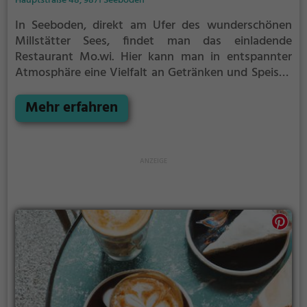
Hauptstraße 48, 9871 Seeboden
In Seeboden, direkt am Ufer des wunderschönen
Millstätter Sees, findet man das einladende
Restaurant Mo.wi. Hier kann man in entspannter
Atmosphäre eine Vielfalt an Getränken und Speisen
genießen. Von erfrischenden Bieren über erlesene
Weine bis hin zu leckeren Cocktails - für jeden ist
Mehr erfahren
etwas dabei. Die abwechslungsreiche Speisekarte
bietet eine Auswahl an Biogerichten, vegetarischen
Gerichten sowie leckeres Frühstück und Brunch.
Tauche ein in die Welt des Genusses und lass dich
von Mo.wi verwöhnen.