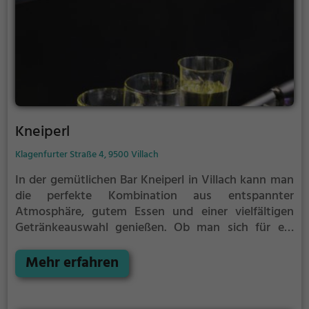
Kneiperl
Klagenfurter Straße 4, 9500 Villach
In der gemütlichen Bar Kneiperl in Villach kann man
die perfekte Kombination aus entspannter
Atmosphäre, gutem Essen und einer vielfältigen
Getränkeauswahl genießen. Ob man sich für ein
erfrischendes Bier, einen edlen Wein oder einen
raffinierten Cocktail entscheidet, hier wird jeder
Mehr erfahren
fündig. Die Bar lädt dazu ein, sich mit Freunden zu
treffen, den Feierabend zu genießen oder einfach in
entspannter Atmosphäre den Abend ausklingen zu