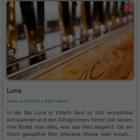
lassen. Die freundlichen Mitarbeiter und das
stimmungsvolle Ambiente machen den Besuch zu
einem rundum gelungenen Erlebnis. Die Bar Kneiperl
ist der perfekte Ort, um dem Alltag für eine Weile zu
entfliehen und einen genussvollen Abend zu
verbringen.
Luna
Kaiser-Josef-Platz 2, 9500 Villach
In der Bar Luna in Villach lässt es sich wunderbar
entspannen und den Alltagsstress hinter sich lassen.
Hier findet man alles, was das Herz begehrt: Ob ein
frisch gezapftes Bier, erlesene Weine oder kreative