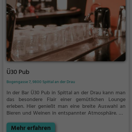
Ü30 Pub
Bogengasse 7, 9800 Spittal an der Drau
In der Bar Ü30 Pub in Spittal an der Drau kann man
das besondere Flair einer gemütlichen Lounge
erleben. Hier genießt man eine breite Auswahl an
Bieren und Weinen in entspannter Atmosphäre. Ob
man auf der gemütlichen Terrasse oder an der
gemütlichen Bar Platz nimmt, das Ü30 Pub bietet für
Mehr erfahren