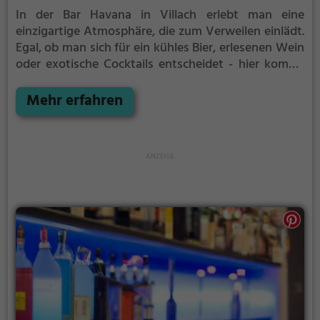
In der Bar Havana in Villach erlebt man eine
einzigartige Atmosphäre, die zum Verweilen einlädt.
Egal, ob man sich für ein kühles Bier, erlesenen Wein
oder exotische Cocktails entscheidet - hier kommt
jeder auf seine Kosten. Das vielfältige Angebot an
Getränken wird durch köstliche Speisen abgerundet.
Mehr erfahren
Ob alleine, mit Freunden oder der Familie, hier findet
man den perfekten Ort, um den Abend in
gemütlicher und entspannter Atmosphäre
ausklingen zu lassen. Die Bar Havana ist der
Treffpunkt für Genießer und Gesellige
gleichermaßen.