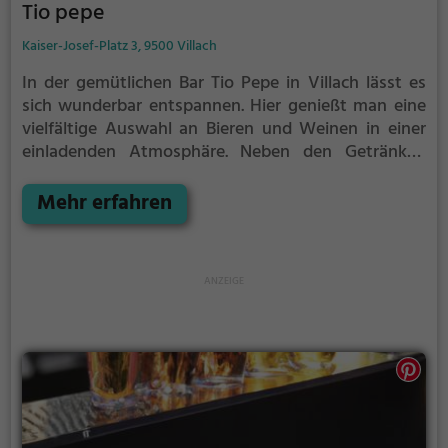
Tio pepe
Kaiser-Josef-Platz 3, 9500 Villach
In der gemütlichen Bar Tio Pepe in Villach lässt es
sich wunderbar entspannen. Hier genießt man eine
vielfältige Auswahl an Bieren und Weinen in einer
einladenden Atmosphäre. Neben den Getränken
überzeugt auch das Speisenangebot, das für jeden
Geschmack etwas bereithält. Egal ob man sich mit
Mehr erfahren
Freunden auf ein kühles Bier treffen möchte oder
einen entspannten Abend bei einem guten Glas
Wein verbringen möchte - in der Bar Tio Pepe ist
man genau richtig. Willkommen in der Welt des
Genusses!