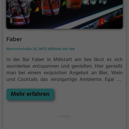
Faber
Mirnockstraße 34, 9872 Millstatt am See
In der Bar Faber in Millstatt am See lässt es sich
wunderbar entspannen und genießen. Hier genießt
man bei einem exquisiten Angebot an Bier, Wein
und Cocktails das einzigartige Ambiente. Egal ob
man sich in geselliger Runde trifft oder einfach nur
den Feierabend entspannt ausklingen lassen möchte
Mehr erfahren
- hier ist man genau richtig. Das freundliche Personal
sorgt für erstklassigen Service und die liebevoll
zubereiteten Speisen runden das Angebot perfekt
ab. Ein Besuch in der Bar Faber ist ein absolutes
Muss für alle, die das Besondere suchen.