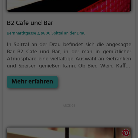
B2 Cafe und Bar
Bernhardtgasse 2, 9800 Spittal an der Drau
In Spittal an der Drau befindet sich die angesagte
Bar B2 Cafe und Bar, in der man in gemütlicher
Atmosphäre eine vielfältige Auswahl an Getränken
und Speisen genießen kann. Ob Bier, Wein, Kaffee
mit leckerem Kuchen oder ausgefallene Cocktails –
hier kommt jeder auf seine Kosten. Egal ob man sich
Mehr erfahren
nach einem langen Tag entspannen oder einfach nur
das Nachtleben der Stadt erleben möchte, in der Bar
B2 ist man jederzeit herzlich willkommen. Es
erwartet einen ein modernes und zugleich
einladendes Ambiente, das zum Verweilen einlädt.
Tauche ein in die entspannte Stimmung und genieße
die kulinarischen Köstlichkeiten – hier wird jeder
Besuch zu einem unvergesslichen Erlebnis.