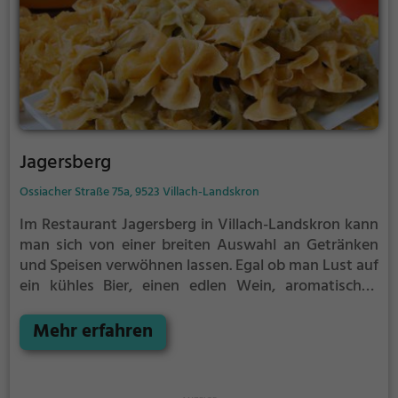
Jagersberg
Ossiacher Straße 75a, 9523 Villach-Landskron
Im Restaurant Jagersberg in Villach-Landskron kann
man sich von einer breiten Auswahl an Getränken
und Speisen verwöhnen lassen. Egal ob man Lust auf
ein kühles Bier, einen edlen Wein, aromatischen
Kaffee, hausgemachten Kuchen, knusprige Pizza,
italienische Köstlichkeiten, gesunde Biogerichte,
Mehr erfahren
erfrischende Cocktails, Halal-Speisen oder
vegetarische Gerichte hat - hier wird jeder fündig.
Die gemütliche Atmosphäre lädt zum Verweilen ein