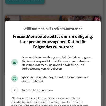
und lädt zum Verweilen ein. Egal ob nach einem
anstrengenden Tag oder zum gemütlichen Ausklang
des Abends – im Linus Pub findet man immer das
passende Getränk und die passende Stimmung.
Willkommen auf FreizeitMonster.de
FreizeitMonster.de bittet um Einwilligung,
Ihre personenbezogenen Daten für
Folgendes zu nutzen:
Personalisierte Werbung und Inhalte, Messung von
Werbeleistung und der Performance von Inhalten,
Zielgruppenforschung sowie Entwicklung und
Verbesserung von Angeboten
Speichern von oder Zugriff auf Informationen auf
einem Endgerät
Rosina's Lounge
Weitere Informationen
Hauptplatz 25, 9853 Gmünd in Kärnten
210 Partner werden Ihre personenbezogenen Daten
In Gmünd in Kärnten lädt die Rosina's Lounge dazu
verarbeiten und dürfen Informationen von Ihrem Gerät
ein, sich in gemütlicher Atmosphäre verwöhnen zu
(Cookies, eindeutige Kennungen und andere Gerätedaten)