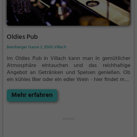
Oldies Pub
Bamberger Gasse 3, 9500 Villach
Im Oldies Pub in Villach kann man in gemütlicher
Atmosphäre eintauchen und das reichhaltige
Angebot an Getränken und Speisen genießen. Ob
ein kühles Bier oder ein edler Wein - hier findet man
etwas für jeden Geschmack. Die rustikale
Einrichtung lädt zum Verweilen ein und bietet den
Mehr erfahren
perfekten Rahmen für einen gelungenen Abend mit
Freunden oder Familie. Das Oldies Pub ist der ideale
Ort, um dem Alltag zu entfliehen und sich einfach
mal zurückzulehnen. Wer auf der Suche nach einer
entspannten Location mit guter Musik und leckeren
Drinks ist, der ist im Oldies Pub genau richtig.