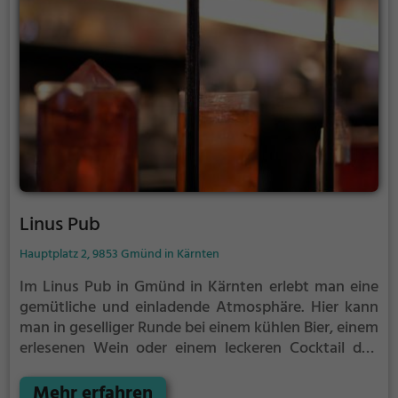
Linus Pub
Hauptplatz 2, 9853 Gmünd in Kärnten
Im Linus Pub in Gmünd in Kärnten erlebt man eine
gemütliche und einladende Atmosphäre. Hier kann
man in geselliger Runde bei einem kühlen Bier, einem
erlesenen Wein oder einem leckeren Cocktail den
Abend genießen. Das vielfältige Angebot an
Getränken und Speisen lässt keine Wünsche offen
Mehr erfahren