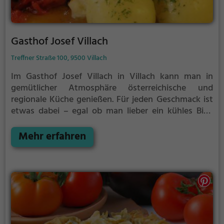
Gasthof Josef Villach
Treffner Straße 100, 9500 Villach
Im Gasthof Josef Villach in Villach kann man in
gemütlicher Atmosphäre österreichische und
regionale Küche genießen. Für jeden Geschmack ist
etwas dabei – egal ob man lieber ein kühles Bier,
erlesenen Wein oder leckere Cocktails trinkt. Auch
Vegetarier kommen hier auf ihre Kosten. Wer gerne
Mehr erfahren
ausgiebig frühstückt, ist hier ebenfalls an der
richtigen Adresse. Tauche ein in die traditionelle
Küche und erlebe kulinarische Höhepunkte in urigem
Ambiente.