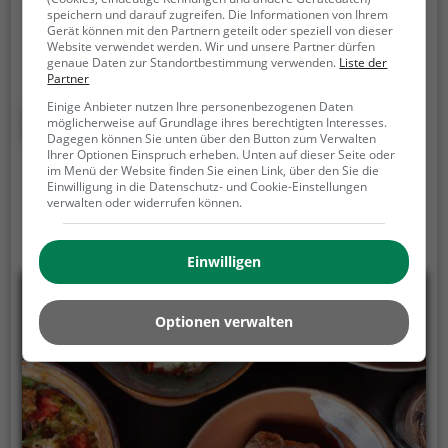
In der Bar Duo in Chavornay kann man sich auf ein
speichern und darauf zugreifen. Die Informationen von Ihrem
vielfältiges Angebot an Getränken und Speisen
Gerät können mit den Partnern geteilt oder speziell von dieser
freuen. Hier findet man eine große Auswahl an
Website verwendet werden. Wir und unsere Partner dürfen
genaue Daten zur Standortbestimmung verwenden.
Liste der
Bieren, erlesenen Weinen und köstlichen Cocktails.
Partner
Tauche ein in die gemütliche Atmosphäre, spüre das
Einige Anbieter nutzen Ihre personenbezogenen Daten
anregende Ambiente und genieße die kulinarischen
Mehr erfahren
möglicherweise auf Grundlage ihres berechtigten Interesses.
Köstlichkeiten. Egal ob man sich mit Freunden
Dagegen können Sie unten über den Button zum Verwalten
Ihrer Optionen Einspruch erheben. Unten auf dieser Seite oder
treffen oder einfach einen entspannten Abend
im Menü der Website finden Sie einen Link, über den Sie die
verbringen möchte - die Bar Duo bietet für jeden
Einwilligung in die Datenschutz- und Cookie-Einstellungen
verwalten oder widerrufen können.
Anlass das passende Getränk und leckere Speisen.
Lass dich von der Vielfalt überraschen und genieße
einen unvergesslichen Abend in der Bar Duo.
Einwilligen
Optionen verwalten