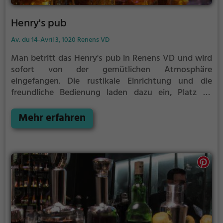
Henry's pub
Av. du 14-Avril 3, 1020 Renens VD
Man betritt das Henry's pub in Renens VD und wird
sofort von der gemütlichen Atmosphäre
eingefangen. Die rustikale Einrichtung und die
freundliche Bedienung laden dazu ein, Platz zu
nehmen und sich von der vielfältigen
Getränkeauswahl inspirieren zu lassen. Ob
Mehr erfahren
Bierliebhaber, Wein-Enthusiast oder Cocktail-
Genießer, hier kommt jeder auf seine Kosten. Dazu
werden leckere Speisen serviert, die perfekt mit den
Getränken harmonieren. Tauche ein in die Welt des
Henry's pub und genieße die entspannte Stimmung
bei einem Drink oder zwei.