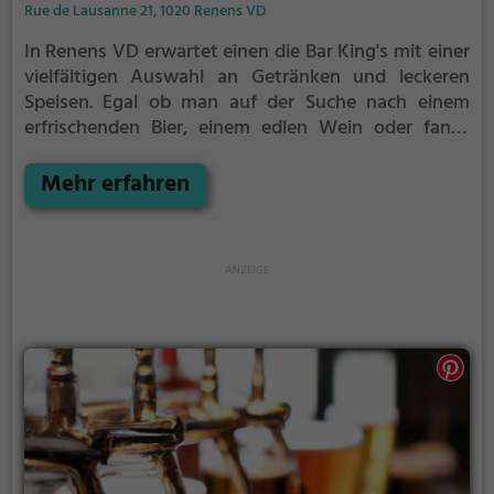
Rue de Lausanne 21, 1020 Renens VD
In Renens VD erwartet einen die Bar King's mit einer
vielfältigen Auswahl an Getränken und leckeren
Speisen. Egal ob man auf der Suche nach einem
erfrischenden Bier, einem edlen Wein oder fancy
Cocktails ist, hier wird man fündig. Die gemütliche
Atmosphäre lädt dazu ein, sich zurückzulehnen und
Mehr erfahren
den Abend in angenehmer Gesellschaft zu genießen.
Ob alleine, mit Freunden oder dem Partner, hier
findet man immer das passende Getränk und leckere
Snacks für den perfekten Abend. Die King's Bar ist
definitiv einen Besuch wert!