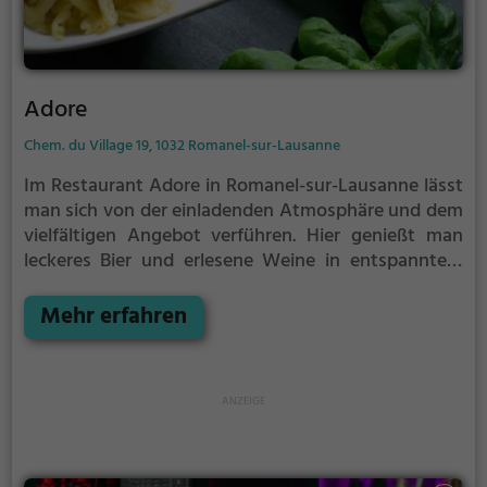
Adore
Chem. du Village 19, 1032 Romanel-sur-Lausanne
Im Restaurant Adore in Romanel-sur-Lausanne lässt
man sich von der einladenden Atmosphäre und dem
vielfältigen Angebot verführen. Hier genießt man
leckeres Bier und erlesene Weine in entspanntem
Ambiente. Ob französische Köstlichkeiten,
europäische Spezialitäten, knusprige Pizza,
Mehr erfahren
italienische Klassiker, köstliche Sandwiches oder
gesunde Biogerichte - hier findet man alles, was das
Genießerherz begehrt. Auch für Cocktail-Liebhaber
und Vegetarier ist gesorgt. Das Restaurant bietet
zudem eine breite Auswahl an vegetarischen
Gerichten sowie ein reichhaltiges
Frühstücksangebot.