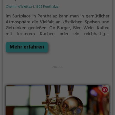
Chemin d'Islettaz 1, 1305 Penthalaz
Im Surfplace in Penthalaz kann man in gemütlicher
Atmosphäre die Vielfalt an köstlichen Speisen und
Getränken genießen. Ob Burger, Bier, Wein, Kaffee
mit leckerem Kuchen oder ein reichhaltiges
Frühstück – hier wird jeder fündig. Dazu gibt es eine
große Auswahl an erfrischenden Cocktails, die den
Mehr erfahren
Abend perfekt abrunden. Tauche ein in die
entspannte Stimmung und genieße die lässige Surf-
Atmosphäre. Hier ist für jeden Geschmack etwas
dabei!