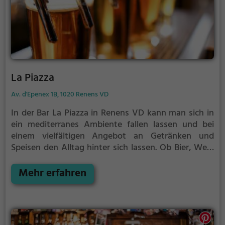
La Piazza
Av. d'Epenex 1B, 1020 Renens VD
In der Bar La Piazza in Renens VD kann man sich in
ein mediterranes Ambiente fallen lassen und bei
einem vielfältigen Angebot an Getränken und
Speisen den Alltag hinter sich lassen. Ob Bier, Wein
oder exotische Cocktails - hier kommt jeder auf
seine Kosten. Die gemütliche Atmosphäre lädt zum
Mehr erfahren
Verweilen ein und das freundliche Personal sorgt
dafür, dass man sich rundum wohl fühlt. Egal ob für
einen entspannten Feierabend oder einen
unterhaltsamen Abend mit Freunden, in der Bar La