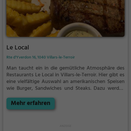
Le Local
Rte d'Yverdon 16, 1040 Villars-le-Terroir
Man taucht ein in die gemütliche Atmosphäre des
Restaurants Le Local in Villars-le-Terroir. Hier gibt es
eine vielfältige Auswahl an amerikanischen Speisen
wie Burger, Sandwiches und Steaks. Dazu werden
eine breite Palette an Getränken angeboten, von
Bier über Wein bis hin zu leckeren Cocktails. Auch
Mehr erfahren
Vegetarier kommen hier auf ihre Kosten, mit einer
Auswahl an vegetarischen Gerichten. Ob für ein
ausgiebiges Frühstück oder einen entspannten
Brunch, im Le Local wird man kulinarisch verwöhnt.