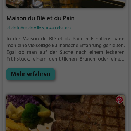
Maison du Blé et du Pain
Pl. de l'Hôtel de Ville 5, 1040 Echallens
In der Maison du Blé et du Pain in Echallens kann
man eine vielseitige kulinarische Erfahrung genießen.
Egal ob man auf der Suche nach einem leckeren
Frühstück, einem gemütlichen Brunch oder einem
köstlichen Grillgericht ist, hier wird man fündig. Dazu
gibt es eine Auswahl an erlesenen Weinen und
Mehr erfahren
erfrischendem Bier. Die Atmosphäre lädt zum
Verweilen ein und das Angebot an Kaffee und
Kuchen lässt keine Wünsche offen. Hier kann man in
angenehmem Ambiente entspannen und sich
verwöhnen lassen. Ein Ort, der für Genießer und
Feinschmecker genau das Richtige ist.