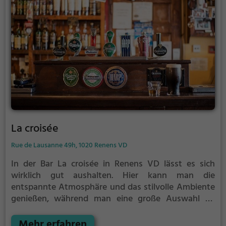
Piazza findet man die perfekte Location. Ein Ort, der
zum Genießen und Entspannen einlädt.
La croisée
Rue de Lausanne 49h, 1020 Renens VD
In der Bar La croisée in Renens VD lässt es sich
wirklich gut aushalten. Hier kann man die
entspannte Atmosphäre und das stilvolle Ambiente
genießen, während man eine große Auswahl an
Getränken und Speisen ausprobiert. Ob man Lust
auf ein erfrischendes Bier hat oder doch lieber einen
Mehr erfahren