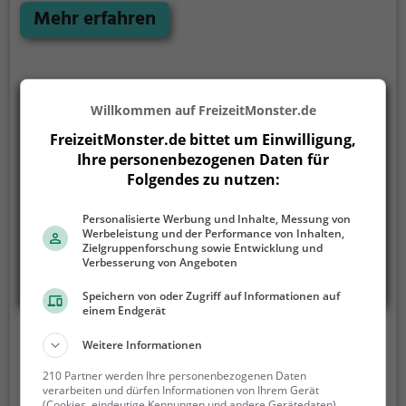
Biersorten, lässt keine Wünsche offen. Dazu werden
Mehr erfahren
leckere, passende Speisen serviert. Ein Ort, an dem
man das Leben genießen kann und sich wohl fühlt.
Die Bar Le 1032 ist definitiv einen Besuch wert.
Willkommen auf FreizeitMonster.de
FreizeitMonster.de bittet um Einwilligung,
Ihre personenbezogenen Daten für
Folgendes zu nutzen:
Personalisierte Werbung und Inhalte, Messung von
Werbeleistung und der Performance von Inhalten,
Zielgruppenforschung sowie Entwicklung und
Verbesserung von Angeboten
Speichern von oder Zugriff auf Informationen auf
einem Endgerät
Duo
Weitere Informationen
Grand'Rue 83, 1373 Chavornay
210 Partner werden Ihre personenbezogenen Daten
verarbeiten und dürfen Informationen von Ihrem Gerät
(Cookies, eindeutige Kennungen und andere Gerätedaten)