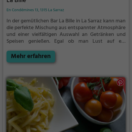
La Bille
En Condémines 13, 1315 La Sarraz
In der gemütlichen Bar La Bille in La Sarraz kann man
die perfekte Mischung aus entspannter Atmosphäre
und einer vielfältigen Auswahl an Getränken und
Speisen genießen. Egal ob man Lust auf ein
erfrischendes Bier oder einen edlen Tropfen Wein
hat, hier wird man fündig. Tauche ein in das
Mehr erfahren
einladende Ambiente, lass den Alltag hinter dir und
genieße einen geselligen Abend in dieser
charmanten Bar. Mit ihrem breiten Angebot an
Getränken und kleinen Snacks bietet die Bar La Bille
für jeden Geschmack das Passende und lässt keine
Wünsche offen.