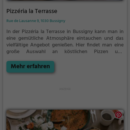
Pizzéria la Terrasse
Rue de Lausanne 9, 1030 Bussigny
In der Pizzéria la Terrasse in Bussigny kann man in
eine gemütliche Atmosphäre eintauchen und das
vielfältige Angebot genießen. Hier findet man eine
große Auswahl an köstlichen Pizzen und
italienischen Spezialitäten. Doch auch Bier, Wein,
Kaffee, Kuchen und leckere Cocktails stehen auf der
Mehr erfahren
Karte. Für Vegetarier gibt es ebenfalls eine breite
Auswahl an schmackhaften Gerichten. Also, auf in
die Pizzéria la Terrasse und lass dich von den
kulinarischen Genüssen verführen!