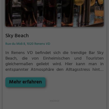
Sky Beach
Rue du Midi 8, 1020 Renens VD
In Renens VD befindet sich die trendige Bar Sky
Beach, die von Einheimischen und Touristen
gleichermaßen geliebt wird. Hier kann man in
entspannter Atmosphäre den Alltagsstress hinter
sich lassen und das Gefühl von Urlaub am Strand
genießen. Mit einem vielfältigen Angebot an
Mehr erfahren
Getränken und Speisen ist für jeden Geschmack
etwas dabei. Ob exotische Cocktails, erfrischende
Biere oder köstliche Snacks - hier wird man
garantiert fündig. Das stilvolle Ambiente und die
atemberaubende Aussicht machen die Bar zu einem