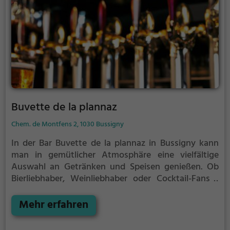
von den köstlichen Kreationen des Küchenteams
verwöhnen und tauche ein in die entspannte und
genussvolle Welt dieses charmanten Restaurants.
Buvette de la plannaz
Chem. de Montfens 2, 1030 Bussigny
In der Bar Buvette de la plannaz in Bussigny kann
man in gemütlicher Atmosphäre eine vielfältige
Auswahl an Getränken und Speisen genießen. Ob
Bierliebhaber, Weinliebhaber oder Cocktail-Fans -
hier kommt jeder auf seine Kosten. Tauche ein in das
stimmungsvolle Ambiente und lasse dich von der
Mehr erfahren
entspannten Stimmung verzaubern. Egal ob für
einen entspannten Abend mit Freunden oder einen