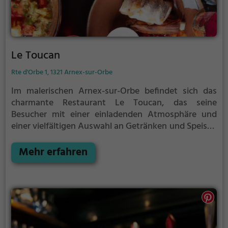
Le Toucan
Rte d'Orbe 1, 1321 Arnex-sur-Orbe
Im malerischen Arnex-sur-Orbe befindet sich das
charmante Restaurant Le Toucan, das seine
Besucher mit einer einladenden Atmosphäre und
einer vielfältigen Auswahl an Getränken und Speisen
verwöhnt. Hier kann man zwischen einer erlesenen
Bier- und Wein-Auswahl wählen oder sich von
Mehr erfahren
kreativen Cocktails überraschen lassen. Das
gemütliche Ambiente lädt dazu ein, sich
zurückzulehnen und das kulinarische Angebot zu
genießen. Egal ob für einen entspannten Abend mit
Freunden oder ein romantisches Dinner zu zweit, im
Le Toucan kommt jeder auf seine Kosten. Lass dich