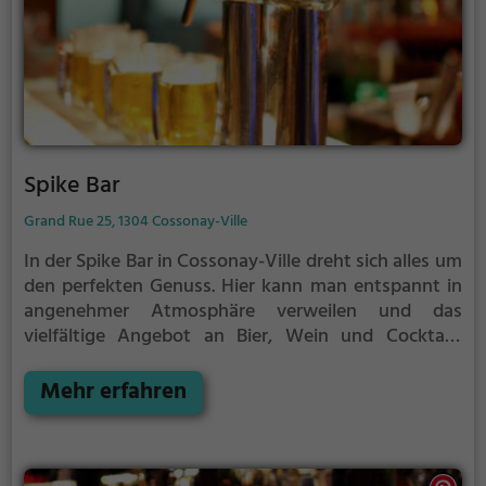
Spike Bar
Grand Rue 25, 1304 Cossonay-Ville
In der Spike Bar in Cossonay-Ville dreht sich alles um
den perfekten Genuss. Hier kann man entspannt in
angenehmer Atmosphäre verweilen und das
vielfältige Angebot an Bier, Wein und Cocktails
entdecken. Ob gemütlich mit Freunden oder für ein
Date - die Bar bietet für jeden Anlass das passende
Mehr erfahren
Getränk. Dazu gibt es auch eine Auswahl an
schmackhaften Speisen, die perfekt zu den Drinks
passen. Tauche ein in die Welt der Spike Bar und