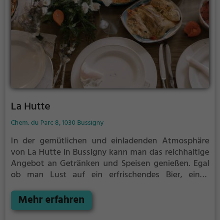
La Hutte
Chem. du Parc 8, 1030 Bussigny
In der gemütlichen und einladenden Atmosphäre
von La Hutte in Bussigny kann man das reichhaltige
Angebot an Getränken und Speisen genießen. Egal
ob man Lust auf ein erfrischendes Bier, einen
exquisiten Wein oder einen kunstvoll zubereiteten
Cocktail hat, hier wird man definitiv fündig. Die
Mehr erfahren
freundlichen Mitarbeiter und das stimmungsvolle