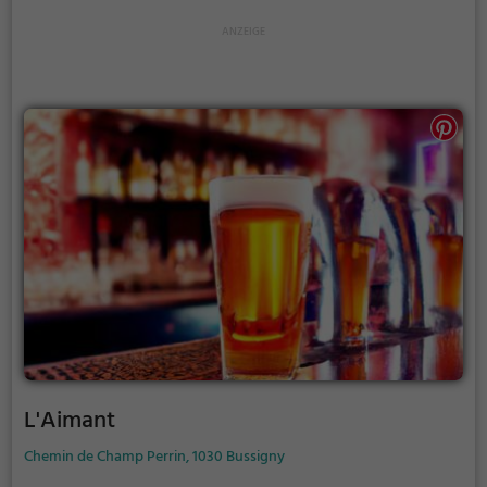
romantischen Drink zu zweit - in der Buvette de la
plannaz ist man immer gut aufgehoben. Hier kann
man in ungezwungener Atmosphäre den Alltag
hinter sich lassen und einen Moment der
Entspannung genießen. Wer auf der Suche nach
einem Ort zum Abschalten und Genießen ist, sollte
unbedingt einmal hier vorbeischauen. Die vielfältige
Auswahl und das charmante Ambiente machen die
Bar zu einem echten Geheimtipp in Bussigny. Einfach
mal vorbeischauen und sich selbst überzeugen!
L'Aimant
Chemin de Champ Perrin, 1030 Bussigny