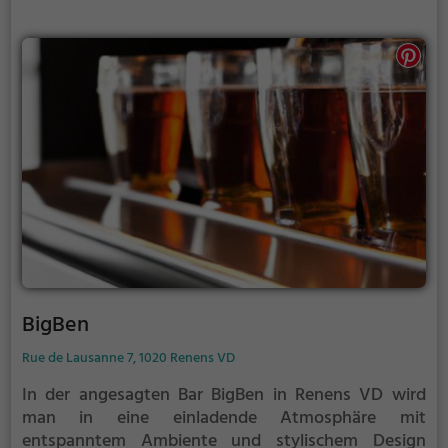
beliebten Treffpunkt für Jung und Alt. Egal ob man
sich mit Freunden trifft oder einen romantischen
Abend zu zweit verbringen möchte, in der Bar Sky
Beach ist man immer gut aufgehoben. Ein Besuch
lohnt sich auf jeden Fall!
BigBen
Rue de Lausanne 7, 1020 Renens VD
In der angesagten Bar BigBen in Renens VD wird
man in eine einladende Atmosphäre mit
entspanntem Ambiente und stylischem Design