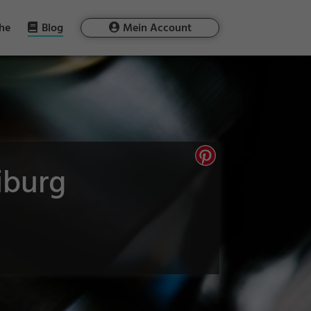
he
Blog
Mein Account
iburg