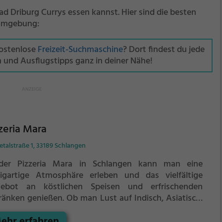
ad Driburg Currys essen kannst. Hier sind die besten
 Umgebung:
kostenlose
Freizeit-Suchmaschine
? Dort findest du jede
n und Ausflugstipps ganz in deiner Nähe!
zeria Mara
talstraße 1, 33189 Schlangen
der Pizzeria Mara in Schlangen kann man eine
zigartige Atmosphäre erleben und das vielfältige
ebot an köstlichen Speisen und erfrischenden
ränken genießen. Ob man Lust auf Indisch, Asiatisch,
etarisch, Vegan, Italienisch, Pizza, Europäisch oder
ehr erfahren
iterran hat, hier findet man alles, was das