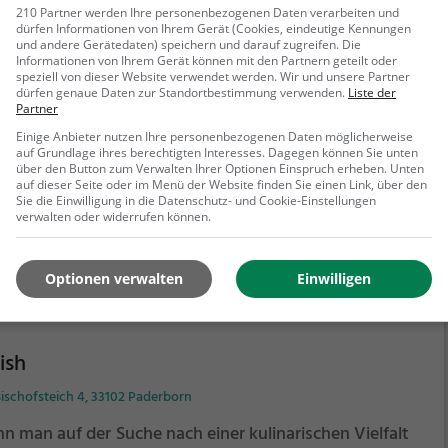
210 Partner werden Ihre personenbezogenen Daten verarbeiten und
dürfen Informationen von Ihrem Gerät (Cookies, eindeutige Kennungen
und andere Gerätedaten) speichern und darauf zugreifen. Die
ce of India
Informationen von Ihrem Gerät können mit den Partnern geteilt oder
speziell von dieser Website verwendet werden. Wir und unsere Partner
rsstraße 20, 33098 Paderborn
dürfen genaue Daten zur Standortbestimmung verwenden.
Liste der
Partner
betritt das Spice of India in Paderborn und fühlt sich
Einige Anbieter nutzen Ihre personenbezogenen Daten möglicherweise
ort in die lebendige Atmosphäre Indiens versetzt. Das
auf Grundlage ihres berechtigten Interesses. Dagegen können Sie unten
iente ist einladend und die Vielfalt an Getränken und
über den Button zum Verwalten Ihrer Optionen Einspruch erheben. Unten
auf dieser Seite oder im Menü der Website finden Sie einen Link, über den
isen ist beeindruckend. Hier findet man eine große
Sie die Einwilligung in die Datenschutz- und Cookie-Einstellungen
wahl an indischen, asiatischen, vegetarischen und
verwalten oder widerrufen können.
ehr erfahren
anen Gerichten. Ob man sich für gesunde, halal-,
ane oder vegetarische Gerichte entscheidet, im Spice
Optionen verwalten
Einwilligen
India kommt jeder auf seine Kosten. Hier treffen
ditionelle Rezepte auf zeitgemäßen Genuss und bieten
kulinarisches Erlebnis, das alle Sinne anspricht. Tauche
 in die Welt der exotischen Aromen und genieße eine
ish
chmacksexplosion, die lange in Erinnerung bleibt.
ischofsteich 4, 33102 Paderborn
n man auf der Suche nach einer kulinarischen Vielfalt