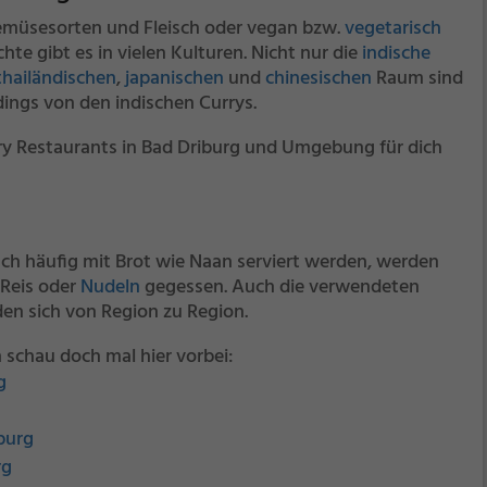
emüsesorten und Fleisch oder vegan bzw.
vegetarisch
hte gibt es in vielen Kulturen. Nicht nur die
indische
thailändischen
,
japanischen
und
chinesischen
Raum sind
rdings von den indischen Currys.
ry Restaurants in Bad Driburg und Umgebung für dich
ch häufig mit Brot wie Naan serviert werden, werden
 Reis oder
Nudeln
gegessen. Auch die verwendeten
en sich von Region zu Region.
 schau doch mal hier vorbei:
g
burg
rg