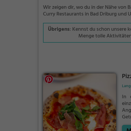
Wir zeigen dir, wo du in der Nähe von B
Curry Restaurants in Bad Driburg und
Übrigens
: Kennst du schon unsere 
Menge tolle Aktivitäte
Piz
Lange
In 
ein
Ang
Get
Veg
M
Med