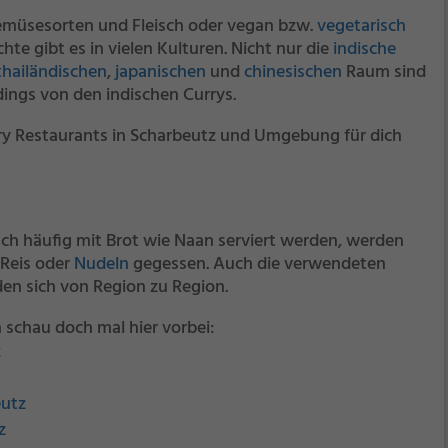
emüsesorten und Fleisch oder vegan bzw.
vegetarisch
hte gibt es in vielen Kulturen. Nicht nur die
indische
thailändischen
,
japanischen
und
chinesischen
Raum sind
rdings von den indischen Currys.
ry Restaurants in Scharbeutz und Umgebung für dich
ch häufig mit Brot wie Naan serviert werden, werden
 Reis oder
Nudeln
gegessen. Auch die verwendeten
en sich von Region zu Region.
 schau doch mal hier vorbei:
z
eutz
z