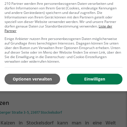
210 Partner werden Ihre personenbezogenen Daten verarbeiten und
dürfen Informationen von Ihrem Gerät (Cookies, eindeutige Kennungen
und andere Gerätedaten) speichern und darauf zugreifen. Die
kel Wok
Informationen von Ihrem Gerät können mit den Partnern geteilt oder
speziell von dieser Website verwendet werden. Wir und unsere Partner
cker Straße 6a, 23611 Bad Schwartau
dürfen genaue Daten zur Standortbestimmung verwenden.
Liste der
Partner
Bad Schwartau findet man das beliebte Restaurant
Einige Anbieter nutzen Ihre personenbezogenen Daten möglicherweise
el Wok. Hier lässt es sich in entspannter Atmosphäre
auf Grundlage ihres berechtigten Interesses. Dagegen können Sie unten
atische Köstlichkeiten genießen. Ob vietnamesisch,
über den Button zum Verwalten Ihrer Optionen Einspruch erheben. Unten
auf dieser Seite oder im Menü der Website finden Sie einen Link, über den
iländisch oder gesunde, vegetarische Optionen – für
Sie die Einwilligung in die Datenschutz- und Cookie-Einstellungen
en Geschmack ist etwas dabei. Die vielfältige Auswahl
verwalten oder widerrufen können.
ehr erfahren
Getränken rundet das Angebot perfekt ab. Wer auf
 Suche nach leckerem Curry oder veganen Gerichten
Optionen verwalten
Einwilligen
, wird hier ebenfalls fündig. Im Onkel Wok wird man
inarisch verwöhnt und kann in gemütlichem Ambiente
tische Speisen entdecken.
izen
erger Straße 3-5, 23617 Stockelsdorf
Kaizen in Stockelsdorf kann man in eine Welt