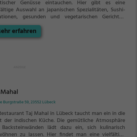
atischer Genüsse eintauchen. Hier gibt es eine
lfältige Auswahl an japanischen Spezialitäten, Sushi-
ationen, gesunden und vegetarischen Gerichten
ie leckeren Cocktails. Für Gäste mit speziellen
ehr erfahren
ährungsbedürfnissen gibt es auch Halal, vegane und
etarische Speisen. Die Atmosphäre ist einladend und
 Ambiente lädt zum Verweilen ein. Hier kann man sich
 eine kulinarische Reise durch die asiatische Küche
eben und dabei die Vielfalt der exotischen
chmacksrichtungen entdecken.
 Mahal
e Burgstraße 59, 23552 Lübeck
Restaurant Taj Mahal in Lübeck taucht man ein in die
t der indischen Küche. Die gemütliche Atmosphäre
 Backsteinwänden lädt dazu ein, sich kulinarisch
wöhnen zu lassen. Hier findet man eine vielfältige