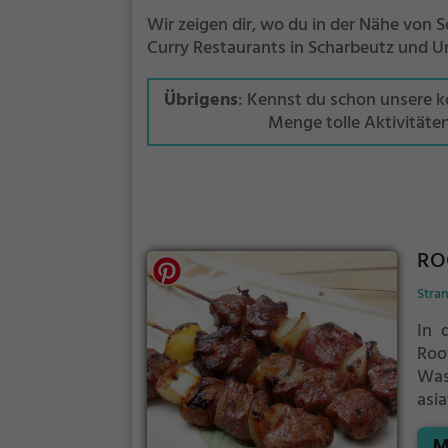
Wir zeigen dir, wo du in der Nähe von S
Curry Restaurants in Scharbeutz und 
Übrigens
: Kennst du schon unsere 
Menge tolle Aktivitäte
RO
Stra
In 
Roo
Was
asi
asia
M
veg