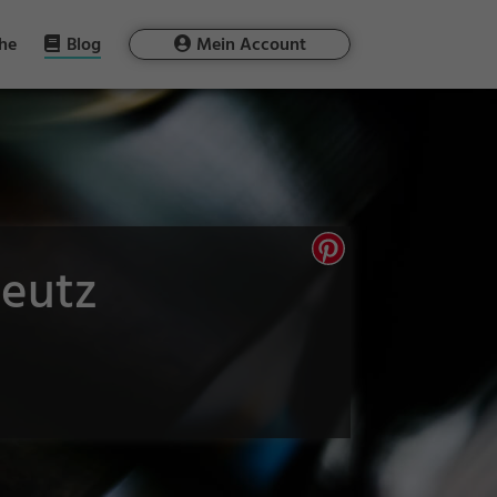
he
Blog
Mein Account
beutz