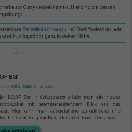
charbeutz Currys essen kannst. Hier sind die besten
Umgebung:
kostenlose
Freizeit-Suchmaschine
? Dort findest du jede
n und Ausflugstipps ganz in deiner Nähe!
OF Bar
ndallee 130A, 23683 Scharbeutz
der ROOF Bar in Scharbeutz erlebt man ein hippes
ftop-Lokal mit atemberaubendem Blick auf das
ser. Hier kann man ausgefallene europäische und
atische Speisen genießen, darunter köstliches Sushi,
tische und japanische Gerichte sowie eine Vielzahl an
ehr erfahren
etarischen und gesunden Optionen. Dazu gibt es eine