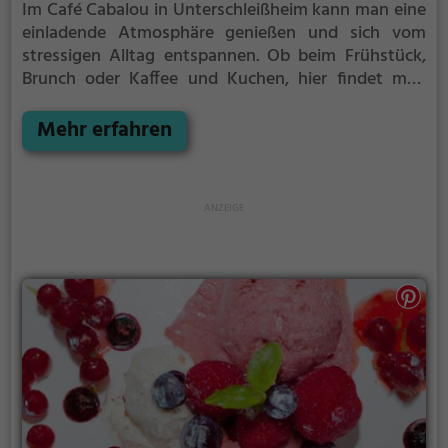
Im Café Cabalou in Unterschleißheim kann man eine
einladende Atmosphäre genießen und sich vom
stressigen Alltag entspannen. Ob beim Frühstück,
Brunch oder Kaffee und Kuchen, hier findet man
immer eine vielfältige Auswahl an Leckereien. Das
gemütliche Ambiente lädt dazu ein, sich mit
Mehr erfahren
Freunden zu treffen, oder alleine zu entspannen und
zu genießen. Hier erlebt man Genussmomente, die
den Tag verschönern. Das Café Cabalou ist der
perfekte Ort, um sich eine Auszeit zu gönnen und
die Seele baumeln zu lassen.