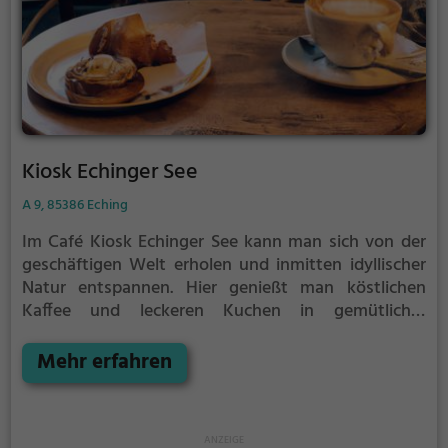
Kiosk Echinger See
A 9, 85386 Eching
Im Café Kiosk Echinger See kann man sich von der
geschäftigen Welt erholen und inmitten idyllischer
Natur entspannen. Hier genießt man köstlichen
Kaffee und leckeren Kuchen in gemütlicher
Atmosphäre. Das vielfältige Frühstücksangebot
sorgt für einen gelungenen Start in den Tag und
Mehr erfahren
lässt keine Wünsche offen. Bei schönem Wetter lädt
die Terrasse mit Seeblick zum Verweilen ein. Das
Café ist der perfekte Ort, um sich eine Auszeit zu