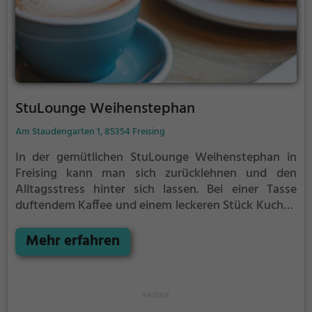
kulinarisch verwöhnen lassen und das Leben in
vollen Zügen genießen kann.
StuLounge Weihenstephan
Am Staudengarten 1, 85354 Freising
In der gemütlichen StuLounge Weihenstephan in
Freising kann man sich zurücklehnen und den
Alltagsstress hinter sich lassen. Bei einer Tasse
duftendem Kaffee und einem leckeren Stück Kuchen
lässt es sich wunderbar entspannen. Das Café bietet
eine vielfältige Auswahl an Getränken und Speisen,
Mehr erfahren
bei denen für jeden Geschmack etwas dabei ist. Das
Ambiente lädt zum Verweilen ein und sorgt für eine
angenehme Atmosphäre. Egal ob man sich mit
Freunden trifft, alleine eine Auszeit genießt oder