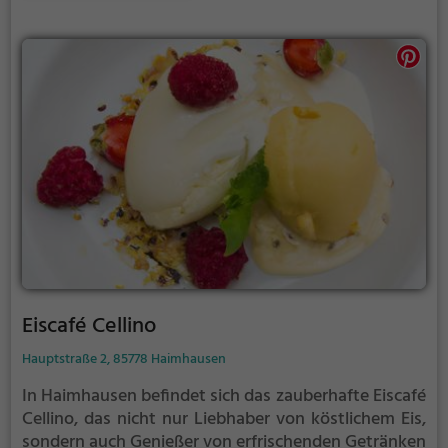
erfrischende Getränke. Egal zu welcher Tageszeit,
das Café Schleißheimer’s bietet eine vielfältige
Auswahl, die keine Wünsche offen lässt. Tauche ein
in die entspannte Stimmung und genieße den
Besuch in diesem kleinen Wohlfühlort.
Eiscafé Cellino
Hauptstraße 2, 85778 Haimhausen
In Haimhausen befindet sich das zauberhafte Eiscafé
Cellino, das nicht nur Liebhaber von köstlichem Eis,
sondern auch Genießer von erfrischenden Getränken