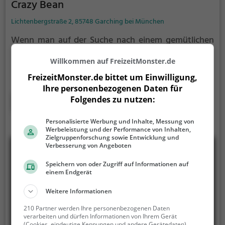
Crazy Bean
Lichtenbergstraße 2, 85748 Garching bei München
Wenn man auf der Suche nach einem gemütlichen
Restaurant in Garching bei München ist, sollte man
Willkommen auf FreizeitMonster.de
unbedingt das Crazy Bean besuchen. Hier kann man
in entspannter Atmosphäre eine Vielfalt an
FreizeitMonster.de bittet um Einwilligung,
köstlichen Speisen und Getränken genießen. Ob
Ihre personenbezogenen Daten für
knusprige Pizza, authentisch italienische Gerichte,
Mehr erfahren
Folgendes zu nutzen:
duftender Kaffee mit verlockendem Kuchen oder ein
ausgiebiges Frühstück - hier kommt jeder auf seine
Personalisierte Werbung und Inhalte, Messung von
Werbeleistung und der Performance von Inhalten,
Kosten. Das Crazy Bean ist der perfekte Ort, um sich
Zielgruppenforschung sowie Entwicklung und
verwöhnen zu lassen und einen genussvollen
Verbesserung von Angeboten
Moment zu erleben. Tauche ein in die entspannte
Speichern von oder Zugriff auf Informationen auf
Atmosphäre und lasse dich von der Vielfalt des
einem Endgerät
Angebots verzaubern.
Weitere Informationen
210 Partner werden Ihre personenbezogenen Daten
verarbeiten und dürfen Informationen von Ihrem Gerät
(Cookies, eindeutige Kennungen und andere Gerätedaten)