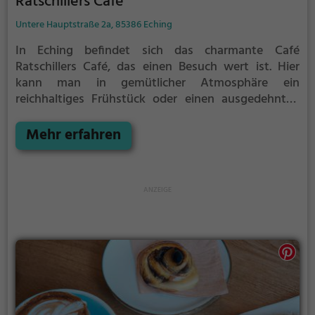
Ratschillers Café
Untere Hauptstraße 2a, 85386 Eching
In Eching befindet sich das charmante Café
Ratschillers Café, das einen Besuch wert ist. Hier
kann man in gemütlicher Atmosphäre ein
reichhaltiges Frühstück oder einen ausgedehnten
Brunch genießen. Das Angebot an verschiedensten
Kaffeevariationen und köstlichen Kuchen lässt keine
Mehr erfahren
Wünsche offen. Die freundlichen Mitarbeiter sorgen
dafür, dass man sich rundum wohl fühlt und gerne
wiederkommt. Egal ob man sich auf ein entspanntes
Frühstück einlässt, oder einfach nur einen Kaffee
genießen möchte, hier ist man bestens aufgehoben.