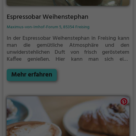
Espressobar Weihenstephan
Maximus-von-Imhof-Forum 5, 85354 Freising
In der Espressobar Weihenstephan in Freising kann
man die gemütliche Atmosphäre und den
unwiderstehlichen Duft von frisch geröstetem
Kaffee genießen. Hier kann man sich eine
wohlverdiente Pause vom Alltag gönnen und
zwischen einer Vielzahl von köstlichen
Mehr erfahren
Kaffeespezialitäten und hausgemachtem Kuchen
wählen. Das stilvolle Ambiente lädt dazu ein, sich
mit Freunden zu treffen, zu entspannen oder ein
paar Stunden in angenehmer Gesellschaft zu
verbringen. Neben dem exzellenten Kaffeeangebot
findet man hier auch eine Auswahl an erfrischenden
Tees und leckeren Snacks. Das Café Espressobar
Weihenstephan ist ein Ort, an dem man sich