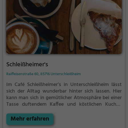
Schleißheimer's
Raiffeisenstraße 60, 85716 Unterschleißheim
Im Café Schleißheimer’s in Unterschleißheim lässt
sich der Alltag wunderbar hinter sich lassen. Hier
kann man sich in gemütlicher Atmosphäre bei einer
Tasse duftendem Kaffee und köstlichen Kuchen
entspannen. Wer lieber herzhaft in den Tag startet,
für den gibt es ein reichhaltiges Frühstücksangebot.
Mehr erfahren
Abends locken leckere Cocktails und andere