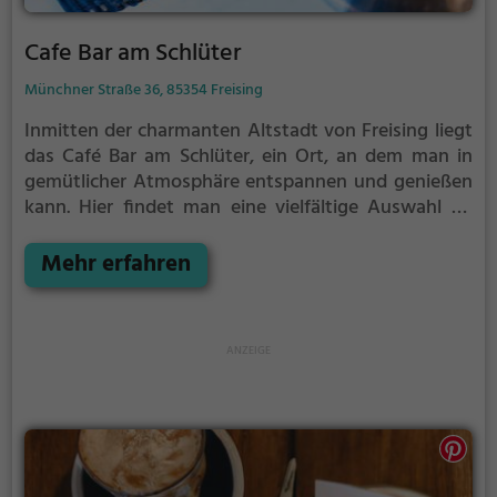
Cafe Bar am Schlüter
Münchner Straße 36, 85354 Freising
Inmitten der charmanten Altstadt von Freising liegt
das Café Bar am Schlüter, ein Ort, an dem man in
gemütlicher Atmosphäre entspannen und genießen
kann. Hier findet man eine vielfältige Auswahl an
Köstlichkeiten, von Kaffee und Kuchen über
Frühstück bis hin zu asiatischen und vegetarischen
Mehr erfahren
Gerichten. Zudem werden eine erlesene Auswahl an
Bieren und Weinen sowie deutsche und regionale
Küche angeboten. Besonders hervorzuheben sind
die thailändischen Gerichte und das köstliche Curry,
die zum Verweilen einladen. Tauche ein in diese Oase
der Genüsse und lasse dich von der Vielfalt der
Speisen und Getränke verzaubern. Willkommen im
Café Bar am Schlüter!