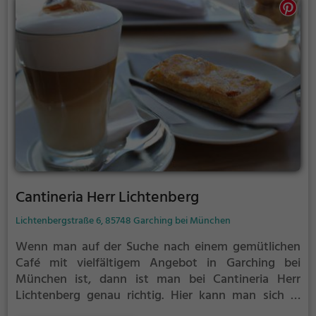
um sich an heißen Tagen eine süße Erfrischung zu
gönnen. Ob alleine zum Entspannen, mit Freunden
zum Plaudern oder für ein gemütliches Frühstück zu
zweit – das Cafe Central bietet für jeden Anlass das
passende Ambiente. Lass dich von der Vielfalt
überraschen und genieße einen Besuch in diesem
einladenden Cafe.
Cantineria Herr Lichtenberg
Lichtenbergstraße 6, 85748 Garching bei München
Wenn man auf der Suche nach einem gemütlichen
Café mit vielfältigem Angebot in Garching bei
München ist, dann ist man bei Cantineria Herr
Lichtenberg genau richtig. Hier kann man sich in
entspannter Atmosphäre bei einer Tasse Kaffee und