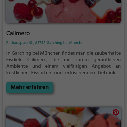
Calimero
Rathausplatz 9b, 85748 Garching bei München
In Garching bei München findet man die zauberhafte
Eisdiele Calimero, die mit ihrem gemütlichen
Ambiente und einem vielfältigen Angebot an
köstlichen Eissorten und erfrischenden Getränken
begeistert. Egal ob klassische Eissorten wie Vanille
und Schokolade oder spannende Kreationen wie
Mehr erfahren
Cookies und Mango-Sorbet - hier kommt jeder
Eisliebhaber auf seine Kosten. Das freundliche
Personal zaubert zudem leckere Kaffeespezialitäten
und bietet eine Auswahl an kleinen Snacks. Genieße
den Sommer in vollen Zügen und besuche die
charmante Eisdiele Calimero in Garching!