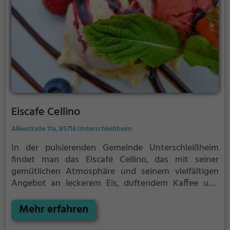
Eiscafe Cellino
Alleestraße 11a, 85716 Unterschleißheim
In der pulsierenden Gemeinde Unterschleißheim
findet man das Eiscafé Cellino, das mit seiner
gemütlichen Atmosphäre und seinem vielfältigen
Angebot an leckerem Eis, duftendem Kaffee und
köstlichem Kuchen zum Verweilen einlädt. Hier kann
man den Tag mit einem leckeren Frühstück
Mehr erfahren
beginnen oder sich einfach eine kleine Auszeit