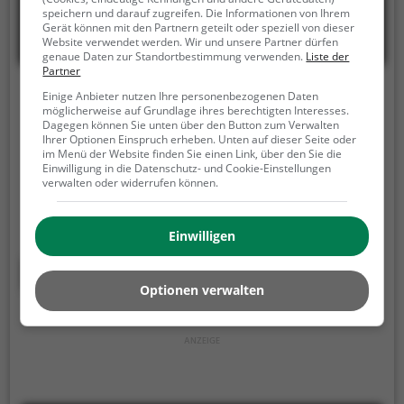
speichern und darauf zugreifen. Die Informationen von Ihrem
Gerät können mit den Partnern geteilt oder speziell von dieser
Website verwendet werden. Wir und unsere Partner dürfen
genaue Daten zur Standortbestimmung verwenden.
Liste der
Partner
Riedmair
Einige Anbieter nutzen Ihre personenbezogenen Daten
möglicherweise auf Grundlage ihres berechtigten Interesses.
Dagegen können Sie unten über den Button zum Verwalten
Boltzmannstraße 11, 85748 Garching bei München
Ihrer Optionen Einspruch erheben. Unten auf dieser Seite oder
im Menü der Website finden Sie einen Link, über den Sie die
Im Café Riedmair in Garching bei München kann
Einwilligung in die Datenschutz- und Cookie-Einstellungen
man in gemütlicher Atmosphäre eine vielfältige
verwalten oder widerrufen können.
Auswahl an köstlichen Kaffeespezialitäten und
leckerem Kuchen genießen. Doch nicht nur das:
Einwilligen
Auch für den kleinen oder großen Hunger am
Morgen bietet das Café ein reichhaltiges
Mehr erfahren
Frühstücksangebot. Egal ob alleine, mit Freunden
Optionen verwalten
oder der Familie – hier findet man einladende
Sitzplätze und freundliches Personal, das einen mit
einem Lächeln begrüßt. Das Café Riedmair lädt dazu
ein, eine Auszeit vom Alltag zu nehmen und sich
verwöhnen zu lassen. Tauche ein in die entspannte