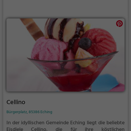
gönnen und den Alltagsstress hinter sich zu lassen.
Egal ob allein, mit Freunden oder der Familie – hier
findet jeder sein persönliches Lieblingsplätzchen. Im
Café Kiosk Echinger See werden ausgiebige
Frühstücke und entspannte Kaffee- und
Kuchenpausen zu einem unvergesslichen Erlebnis.
Cellino
Bürgerplatz, 85386 Eching
In der idyllischen Gemeinde Eching liegt die beliebte
Eisdiele Cellino, die für ihre köstlichen