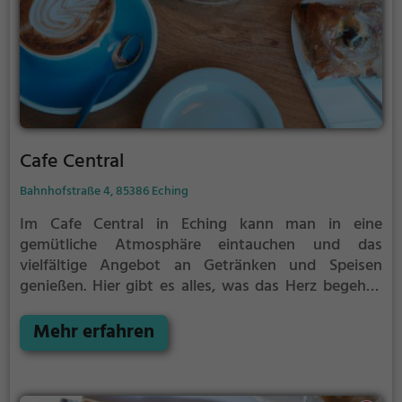
Cafe Central
Bahnhofstraße 4, 85386 Eching
Im Cafe Central in Eching kann man in eine
gemütliche Atmosphäre eintauchen und das
vielfältige Angebot an Getränken und Speisen
genießen. Hier gibt es alles, was das Herz begehrt:
Von köstlichem Kaffee und frischem Kuchen über
ein reichhaltiges Frühstück bis hin zu einer Auswahl
Mehr erfahren
an Bier. Die Speisekarte bietet sowohl deutsche als
auch europäische Spezialitäten und regionale
Köstlichkeiten. Auch eine Eisdiele ist hier zu finden,