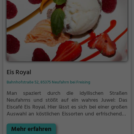
Eis Royal
Bahnhofstraße 52, 85375 Neufahrn bei Freising
Man spaziert durch die idyllischen Straßen
Neufahrns und stößt auf ein wahres Juwel: Das
Eiscafé Eis Royal. Hier lässt es sich bei einer großen
Auswahl an köstlichen Eissorten und erfrischenden
Getränken wunderbar entspannen. Das gemütliche
Ambiente lädt zum Verweilen ein, während man sich
Mehr erfahren