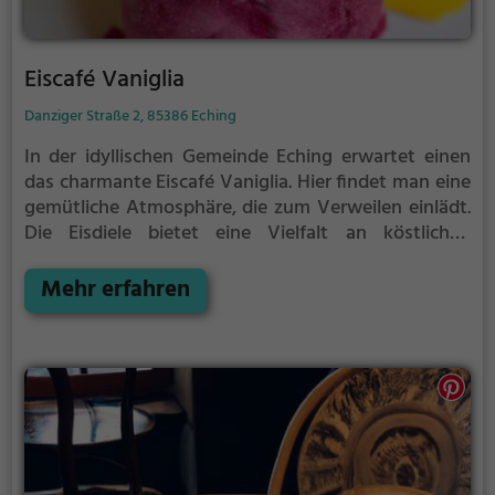
Eiscafé Vaniglia
Danziger Straße 2, 85386 Eching
In der idyllischen Gemeinde Eching erwartet einen
das charmante Eiscafé Vaniglia. Hier findet man eine
gemütliche Atmosphäre, die zum Verweilen einlädt.
Die Eisdiele bietet eine Vielfalt an köstlichen
Eissorten, die liebevoll zubereitet sind. Doch nicht
nur das Eis ist ein Genuss, auch die Auswahl an
Mehr erfahren
Kaffee-, Tee- und Erfrischungsgetränken lässt keine
Wünsche offen. Für den kleinen Hunger
zwischendurch gibt es zudem eine Auswahl an
leckeren Snacks und Desserts. Ob allein, mit
Freunden oder der Familie – im Eiscafé Vaniglia
findet man immer das passende Angebot, um den
Tag zu versüßen.