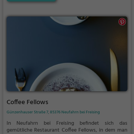
von der Vielfalt an hausgemachten Eisspezialitäten
verzaubern lässt. Egal ob klassische Sorten wie
Schokolade und Vanille oder exotische Kreationen,
hier findet jeder seinen persönlichen Favoriten. Auch
für den kleinen Hunger zwischendurch bietet das Eis
Royal diverse Snacks und Kuchen an. Ein Besuch in
dieser charmanten Eisdiele ist ein wahrer Genuss für
alle Sinne und ein absolutes Muss für alle
Naschkatzen.
Coffee Fellows
Günzenhauser Straße 7, 85376 Neufahrn bei Freising
In Neufahrn bei Freising befindet sich das
gemütliche Restaurant Coffee Fellows, in dem man