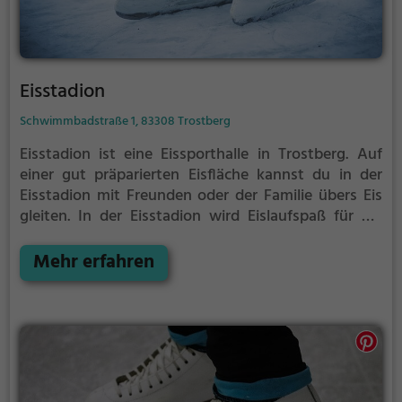
Eisstadion
Schwimmbadstraße 1, 83308 Trostberg
Eisstadion ist eine Eissporthalle in Trostberg.
Auf
einer gut präparierten Eisfläche kannst du in der
Eisstadion mit Freunden oder der Familie übers Eis
gleiten.
In der Eisstadion wird Eislaufspaß für die
ganze Familie geboten. Kleinere Kinder oder
Anfänger können sich mit Laufhilfen aufs Eis wagen.
Mehr erfahren