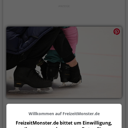
Eishalle
Willkommen auf FreizeitMonster.de
Freyunger Str. 24, 94481 Grafenau
FreizeitMonster.de bittet um Einwilligung,