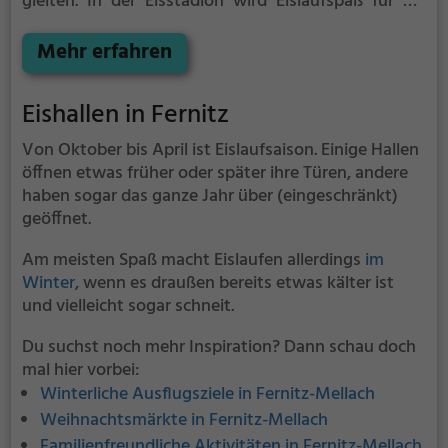
gleiten.
In der Eisstadion wird Eislaufspaß für die
ganze Familie geboten. Kleinere Kinder oder
Anfänger können sich mit Laufhilfen aufs Eis wagen.
Mehr erfahren
Eishallen in Fernitz
Von Oktober bis April ist Eislaufsaison. Einige Hallen
öffnen etwas früher oder später ihre Türen, andere
haben sogar das ganze Jahr über (eingeschränkt)
geöffnet.
Am meisten Spaß macht Eislaufen allerdings
im
Winter
, wenn es draußen bereits etwas kälter ist
und vielleicht sogar schneit.
Du suchst noch mehr Inspiration? Dann schau doch
mal hier vorbei:
Winterliche Ausflugsziele in Fernitz-Mellach
Weihnachtsmärkte in Fernitz-Mellach
Familienfreundliche Aktivitäten in Fernitz-Mellach