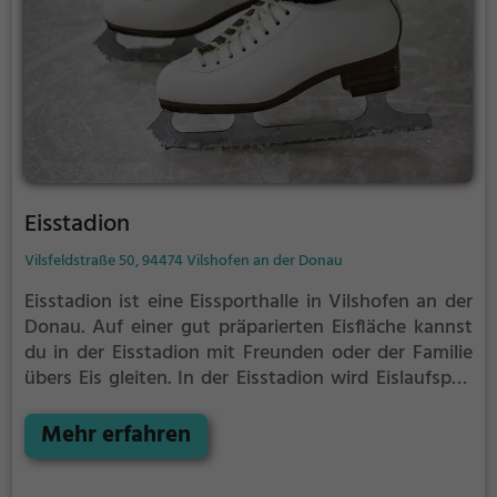
Eisstadion
Vilsfeldstraße 50, 94474 Vilshofen an der Donau
Eisstadion ist eine Eissporthalle in Vilshofen an der
Donau.
Auf einer gut präparierten Eisfläche kannst
du in der Eisstadion mit Freunden oder der Familie
übers Eis gleiten.
In der Eisstadion wird Eislaufspaß
für die ganze Familie geboten. Kleinere Kinder oder
Anfänger können sich mit Laufhilfen aufs Eis wagen.
Mehr erfahren