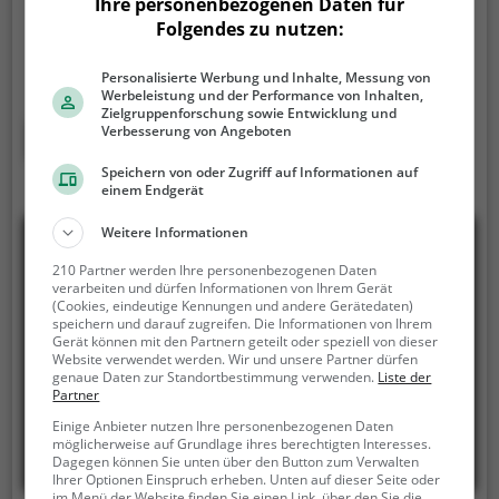
Eishalle ist eine Eissporthalle in Grafenau.
Auf einer
Ihre personenbezogenen Daten für
gut präparierten Eisfläche kannst du in der Eishalle
Folgendes zu nutzen:
mit Freunden oder der Familie übers Eis gleiten.
In
der Eishalle wird Eislaufspaß für die ganze Familie
Personalisierte Werbung und Inhalte, Messung von
Werbeleistung und der Performance von Inhalten,
geboten. Kleinere Kinder oder Anfänger können sich
Zielgruppenforschung sowie Entwicklung und
mit Laufhilfen aufs Eis wagen.
Mehr erfahren
Verbesserung von Angeboten
Speichern von oder Zugriff auf Informationen auf
einem Endgerät
Weitere Informationen
210 Partner werden Ihre personenbezogenen Daten
verarbeiten und dürfen Informationen von Ihrem Gerät
(Cookies, eindeutige Kennungen und andere Gerätedaten)
speichern und darauf zugreifen. Die Informationen von Ihrem
Gerät können mit den Partnern geteilt oder speziell von dieser
Website verwendet werden. Wir und unsere Partner dürfen
genaue Daten zur Standortbestimmung verwenden.
Liste der
Partner
Einige Anbieter nutzen Ihre personenbezogenen Daten
möglicherweise auf Grundlage ihres berechtigten Interesses.
Dagegen können Sie unten über den Button zum Verwalten
Ihrer Optionen Einspruch erheben. Unten auf dieser Seite oder
im Menü der Website finden Sie einen Link, über den Sie die