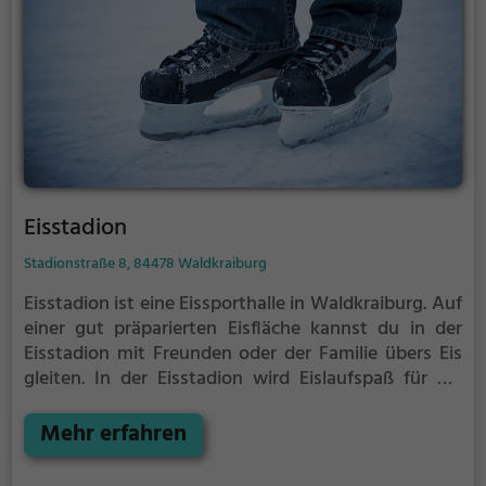
Eisstadion
Stadionstraße 8, 84478 Waldkraiburg
Eisstadion ist eine Eissporthalle in Waldkraiburg.
Auf
einer gut präparierten Eisfläche kannst du in der
Eisstadion mit Freunden oder der Familie übers Eis
gleiten.
In der Eisstadion wird Eislaufspaß für die
ganze Familie geboten. Kleinere Kinder oder
Anfänger können sich mit Laufhilfen aufs Eis wagen.
Mehr erfahren