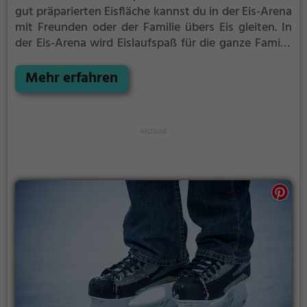
gut präparierten Eisfläche kannst du in der Eis-Arena
mit Freunden oder der Familie übers Eis gleiten.
In
der Eis-Arena wird Eislaufspaß für die ganze Familie
geboten. Kleinere Kinder oder Anfänger können sich
mit Laufhilfen aufs Eis wagen.
Mehr erfahren