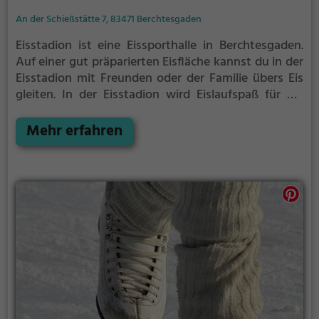
An der Schießstätte 7, 83471 Berchtesgaden
Eisstadion ist eine Eissporthalle in Berchtesgaden.
Auf einer gut präparierten Eisfläche kannst du in der
Eisstadion mit Freunden oder der Familie übers Eis
gleiten.
In der Eisstadion wird Eislaufspaß für die
ganze Familie geboten. Kleinere Kinder oder
Anfänger können sich mit Laufhilfen aufs Eis wagen.
Mehr erfahren