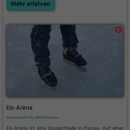
Anfänger können sich mit Laufhilfen aufs Eis wagen.
Mehr erfahren
Eis-Arena
Messestraße 14, 94036 Passau
Eis-Arena ist eine Eissporthalle in Passau.
Auf einer