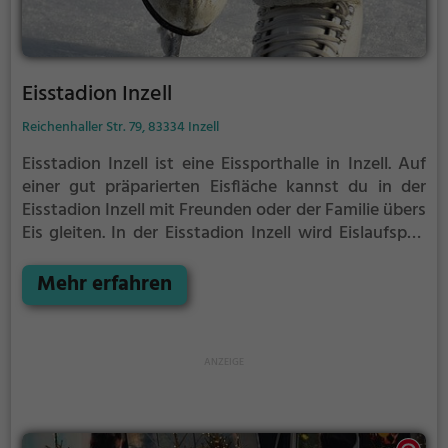
Eisstadion Inzell
Reichenhaller Str. 79, 83334 Inzell
Eisstadion Inzell ist eine Eissporthalle in Inzell.
Auf
einer gut präparierten Eisfläche kannst du in der
Eisstadion Inzell mit Freunden oder der Familie übers
Eis gleiten.
In der Eisstadion Inzell wird Eislaufspaß
für die ganze Familie geboten. Kleinere Kinder oder
Anfänger können sich mit Laufhilfen aufs Eis wagen.
Mehr erfahren