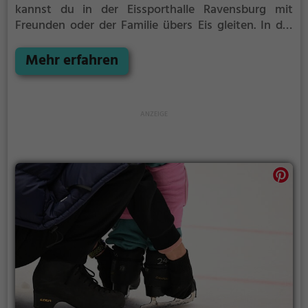
kannst du in der Eissporthalle Ravensburg mit
Freunden oder der Familie übers Eis gleiten.
In der
Eissporthalle Ravensburg wird Eislaufspaß für die
ganze Familie geboten. Kleinere Kinder oder
Mehr erfahren
Anfänger können sich mit Laufhilfen aufs Eis wagen.