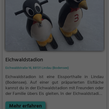
Eichwaldstadion
Eichwaldstraße 16, 88131 Lindau (Bodensee)
Eichwaldstadion ist eine Eissporthalle in Lindau
(Bodensee).
Auf einer gut präparierten Eisfläche
kannst du in der Eichwaldstadion mit Freunden oder
der Familie übers Eis gleiten.
In der Eichwaldstadion
wird Eislaufspaß für die ganze Familie geboten.
Kleinere Kinder oder Anfänger können sich mit
Mehr erfahren