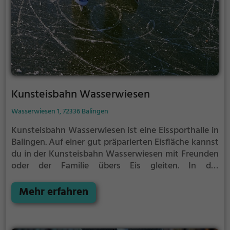
Kunsteisbahn Wasserwiesen
Wasserwiesen 1, 72336 Balingen
Kunsteisbahn Wasserwiesen ist eine Eissporthalle in
Balingen.
Auf einer gut präparierten Eisfläche kannst
du in der Kunsteisbahn Wasserwiesen mit Freunden
oder der Familie übers Eis gleiten.
In der
Kunsteisbahn Wasserwiesen wird Eislaufspaß für die
ganze Familie geboten. Kleinere Kinder oder
Mehr erfahren
Anfänger können sich mit Laufhilfen aufs Eis wagen.