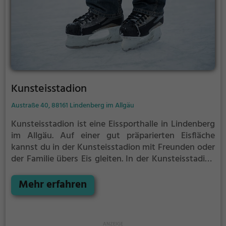
Kunsteisstadion
Austraße 40, 88161 Lindenberg im Allgäu
Kunsteisstadion ist eine Eissporthalle in Lindenberg
im Allgäu.
Auf einer gut präparierten Eisfläche
kannst du in der Kunsteisstadion mit Freunden oder
der Familie übers Eis gleiten.
In der Kunsteisstadion
wird Eislaufspaß für die ganze Familie geboten.
Kleinere Kinder oder Anfänger können sich mit
Mehr erfahren
Laufhilfen aufs Eis wagen.