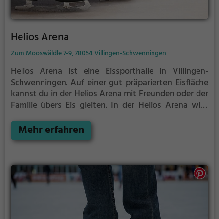
Helios Arena
Zum Mooswäldle 7-9, 78054 Villingen-Schwenningen
Helios Arena ist eine Eissporthalle in Villingen-
Schwenningen.
Auf einer gut präparierten Eisfläche
kannst du in der Helios Arena mit Freunden oder der
Familie übers Eis gleiten.
In der Helios Arena wird
Eislaufspaß für die ganze Familie geboten. Kleinere
Kinder oder Anfänger können sich mit Laufhilfen
Mehr erfahren
aufs Eis wagen.