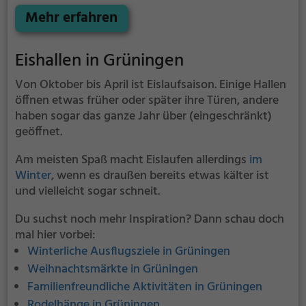
Kinder oder Anfänger können sich mit Laufhilfen
Mehr erfahren
aufs Eis wagen.
Eishallen in Grüningen
Von Oktober bis April ist Eislaufsaison. Einige Hallen
öffnen etwas früher oder später ihre Türen, andere
haben sogar das ganze Jahr über (eingeschränkt)
geöffnet.
Am meisten Spaß macht Eislaufen allerdings
im
Winter
, wenn es draußen bereits etwas kälter ist
und vielleicht sogar schneit.
Du suchst noch mehr Inspiration? Dann schau doch
mal hier vorbei:
Winterliche Ausflugsziele in Grüningen
Weihnachtsmärkte in Grüningen
Familienfreundliche Aktivitäten in Grüningen
Rodelhänge in Grüningen