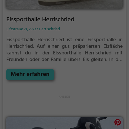
Eissporthalle Herrischried
Liftstraße 71, 79737 Herrischried
Eissporthalle Herrischried ist eine Eissporthalle in
Herrischried.
Auf einer gut präparierten Eisfläche
kannst du in der Eissporthalle Herrischried mit
Freunden oder der Familie übers Eis gleiten.
In der
Eissporthalle Herrischried wird Eislaufspaß für die
ganze Familie geboten. Kleinere Kinder oder
Mehr erfahren
Anfänger können sich mit Laufhilfen aufs Eis wagen.