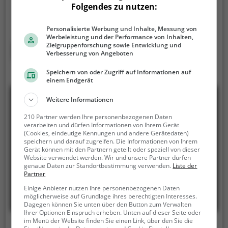
Folgendes zu nutzen:
Eisfläche kannst du in der Eisstadion Stefanshöhe
mit Freunden oder der Familie übers Eis gleiten.
In
Personalisierte Werbung und Inhalte, Messung von
der Eisstadion Stefanshöhe wird Eislaufspaß für die
Werbeleistung und der Performance von Inhalten,
ganze Familie geboten. Kleinere Kinder oder
Zielgruppenforschung sowie Entwicklung und
Mehr erfahren
Verbesserung von Angeboten
Anfänger können sich mit Laufhilfen aufs Eis wagen.
Speichern von oder Zugriff auf Informationen auf
einem Endgerät
Weitere Informationen
210 Partner werden Ihre personenbezogenen Daten
verarbeiten und dürfen Informationen von Ihrem Gerät
(Cookies, eindeutige Kennungen und andere Gerätedaten)
speichern und darauf zugreifen. Die Informationen von Ihrem
Gerät können mit den Partnern geteilt oder speziell von dieser
Website verwendet werden. Wir und unsere Partner dürfen
genaue Daten zur Standortbestimmung verwenden.
Liste der
Partner
Einige Anbieter nutzen Ihre personenbezogenen Daten
möglicherweise auf Grundlage ihres berechtigten Interesses.
Dagegen können Sie unten über den Button zum Verwalten
Ihrer Optionen Einspruch erheben. Unten auf dieser Seite oder
im Menü der Website finden Sie einen Link, über den Sie die