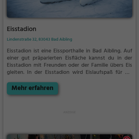
Eisstadion
Lindenstraße 32, 83043 Bad Aibling
Eisstadion ist eine Eissporthalle in Bad Aibling.
Auf
einer gut präparierten Eisfläche kannst du in der
Eisstadion mit Freunden oder der Familie übers Eis
gleiten.
In der Eisstadion wird Eislaufspaß für die
ganze Familie geboten. Kleinere Kinder oder
Anfänger können sich mit Laufhilfen aufs Eis wagen.
Mehr erfahren