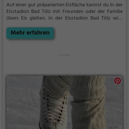
Auf einer gut präparierten Eisfläche kannst du in der
Eisstadion Bad Tölz mit Freunden oder der Familie
übers Eis gleiten.
In der Eisstadion Bad Tölz wird
Eislaufspaß für die ganze Familie geboten. Kleinere
Kinder oder Anfänger können sich mit Laufhilfen
Mehr erfahren
aufs Eis wagen.