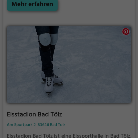
Anfänger können sich mit Laufhilfen aufs Eis wagen.
Mehr erfahren
Eisstadion Bad Tölz
Am Sportpark 2, 83646 Bad Tölz
Eisstadion Bad Tölz ist eine Eissporthalle in Bad Tölz.