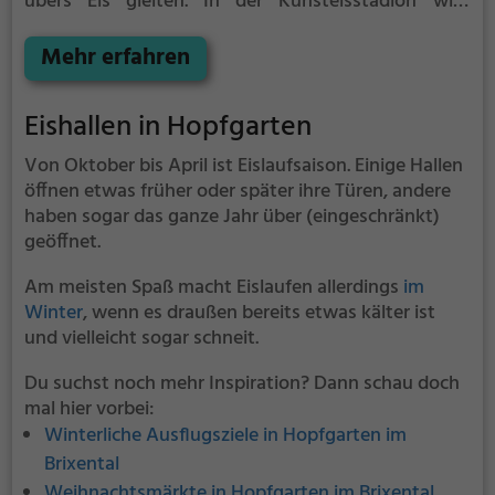
übers Eis gleiten.
In der Kunsteisstadion wird
Eislaufspaß für die ganze Familie geboten. Kleinere
Kinder oder Anfänger können sich mit Laufhilfen
Mehr erfahren
aufs Eis wagen.
Eishallen in Hopfgarten
Von Oktober bis April ist Eislaufsaison. Einige Hallen
öffnen etwas früher oder später ihre Türen, andere
haben sogar das ganze Jahr über (eingeschränkt)
geöffnet.
Am meisten Spaß macht Eislaufen allerdings
im
Winter
, wenn es draußen bereits etwas kälter ist
und vielleicht sogar schneit.
Du suchst noch mehr Inspiration? Dann schau doch
mal hier vorbei:
Winterliche Ausflugsziele in Hopfgarten im
Brixental
Weihnachtsmärkte in Hopfgarten im Brixental