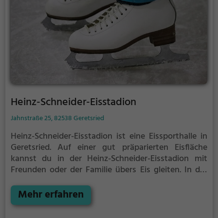
Heinz-Schneider-Eisstadion
Jahnstraße 25, 82538 Geretsried
Heinz-Schneider-Eisstadion ist eine Eissporthalle in
Geretsried.
Auf einer gut präparierten Eisfläche
kannst du in der Heinz-Schneider-Eisstadion mit
Freunden oder der Familie übers Eis gleiten.
In der
Heinz-Schneider-Eisstadion wird Eislaufspaß für die
ganze Familie geboten. Kleinere Kinder oder
Mehr erfahren
Anfänger können sich mit Laufhilfen aufs Eis wagen.