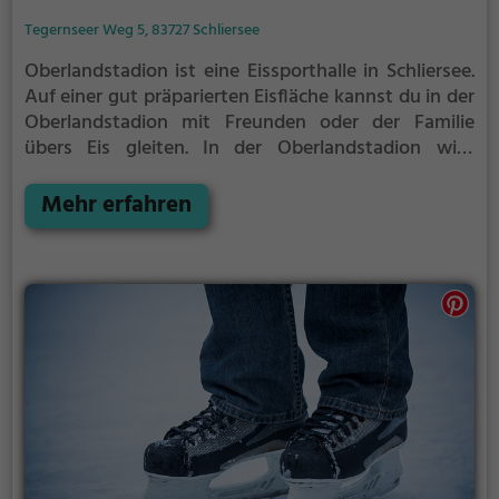
Tegernseer Weg 5, 83727 Schliersee
Oberlandstadion ist eine Eissporthalle in Schliersee.
Auf einer gut präparierten Eisfläche kannst du in der
Oberlandstadion mit Freunden oder der Familie
übers Eis gleiten.
In der Oberlandstadion wird
Eislaufspaß für die ganze Familie geboten. Kleinere
Kinder oder Anfänger können sich mit Laufhilfen
Mehr erfahren
aufs Eis wagen.