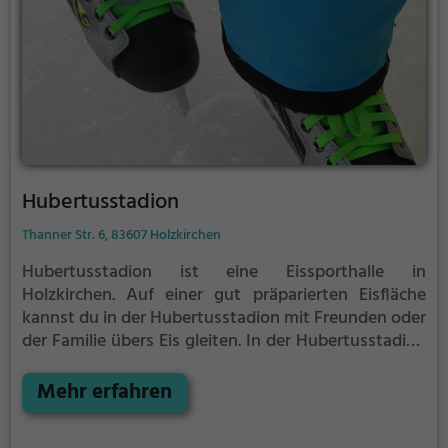
Hubertusstadion
Thanner Str. 6, 83607 Holzkirchen
Hubertusstadion ist eine Eissporthalle in
Holzkirchen.
Auf einer gut präparierten Eisfläche
kannst du in der Hubertusstadion mit Freunden oder
der Familie übers Eis gleiten.
In der Hubertusstadion
wird Eislaufspaß für die ganze Familie geboten.
Kleinere Kinder oder Anfänger können sich mit
Mehr erfahren
Laufhilfen aufs Eis wagen.