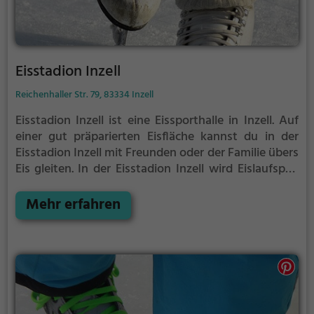
Eisstadion Inzell
Reichenhaller Str. 79, 83334 Inzell
Eisstadion Inzell ist eine Eissporthalle in Inzell.
Auf
einer gut präparierten Eisfläche kannst du in der
Eisstadion Inzell mit Freunden oder der Familie übers
Eis gleiten.
In der Eisstadion Inzell wird Eislaufspaß
für die ganze Familie geboten. Kleinere Kinder oder
Anfänger können sich mit Laufhilfen aufs Eis wagen.
Mehr erfahren