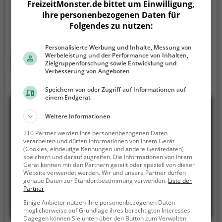
ECS-Arena ist eine Eissporthalle in Mittenwald.
Auf
FreizeitMonster.de bittet um Einwilligung,
einer gut präparierten Eisfläche kannst du in der
Ihre personenbezogenen Daten für
ECS-Arena mit Freunden oder der Familie übers Eis
Folgendes zu nutzen:
gleiten.
In der ECS-Arena wird Eislaufspaß für die
ganze Familie geboten. Kleinere Kinder oder
Personalisierte Werbung und Inhalte, Messung von
Anfänger können sich mit Laufhilfen aufs Eis wagen.
Werbeleistung und der Performance von Inhalten,
Mehr erfahren
Zielgruppenforschung sowie Entwicklung und
Verbesserung von Angeboten
Speichern von oder Zugriff auf Informationen auf
einem Endgerät
Weitere Informationen
210 Partner werden Ihre personenbezogenen Daten
verarbeiten und dürfen Informationen von Ihrem Gerät
(Cookies, eindeutige Kennungen und andere Gerätedaten)
speichern und darauf zugreifen. Die Informationen von Ihrem
Gerät können mit den Partnern geteilt oder speziell von dieser
Website verwendet werden. Wir und unsere Partner dürfen
genaue Daten zur Standortbestimmung verwenden.
Liste der
Partner
Einige Anbieter nutzen Ihre personenbezogenen Daten
möglicherweise auf Grundlage ihres berechtigten Interesses.
Dagegen können Sie unten über den Button zum Verwalten