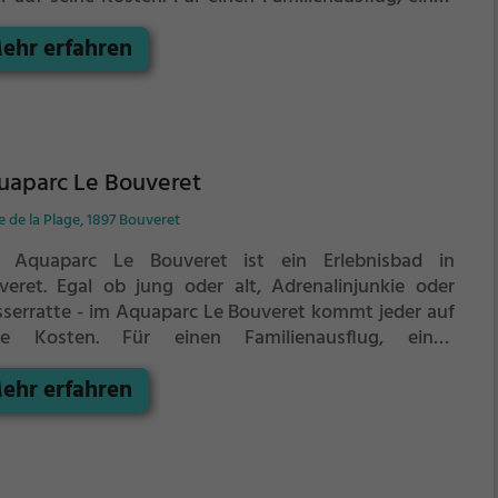
dergeburtstag oder einfach mit Freunden ist das
ehr erfahren
lenbad Bachtla Bettmeralp genau die richtige Adresse.
uaparc Le Bouveret
 de la Plage, 1897 Bouveret
 Aquaparc Le Bouveret ist ein Erlebnisbad in
veret.
Egal ob jung oder alt, Adrenalinjunkie oder
serratte - im Aquaparc Le Bouveret kommt jeder auf
ne Kosten. Für einen Familienausflug, einen
dergeburtstag oder einfach mit Freunden ist das
ehr erfahren
aparc Le Bouveret genau die richtige Adresse.