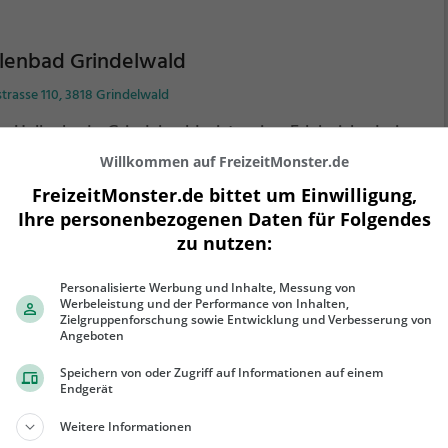
lenbad Grindelwald
trasse 110, 3818 Grindelwald
 Hallenbad Grindelwald ist ein Erlebnisbad in
ndelwald.
Egal ob jung oder alt, Adrenalinjunkie oder
Willkommen auf FreizeitMonster.de
serratte - im Hallenbad Grindelwald kommt jeder auf
FreizeitMonster.de bittet um Einwilligung,
ne Kosten. Für einen Familienausflug, einen
Ihre personenbezogenen Daten für Folgendes
dergeburtstag oder einfach mit Freunden ist das
zu nutzen:
ehr erfahren
lenbad Grindelwald genau die richtige Adresse.
Personalisierte Werbung und Inhalte, Messung von
Werbeleistung und der Performance von Inhalten,
Zielgruppenforschung sowie Entwicklung und Verbesserung von
Angeboten
elibad Interlaken
Speichern von oder Zugriff auf Informationen auf einem
Endgerät
re Goldey, 3800 Unterseen
Weitere Informationen
Bödelibad Interlaken ist ein Erlebnisbad in Interlaken.