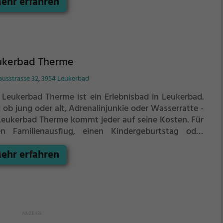
ehr erfahren
ère Spa und Wellness genau die richtige Adresse.
ukerbad Therme
ausstrasse 32, 3954 Leukerbad
 Leukerbad Therme ist ein Erlebnisbad in Leukerbad.
 ob jung oder alt, Adrenalinjunkie oder Wasserratte -
Leukerbad Therme kommt jeder auf seine Kosten. Für
en Familienausflug, einen Kindergeburtstag oder
fach mit Freunden ist das Leukerbad Therme genau
ehr erfahren
richtige Adresse.