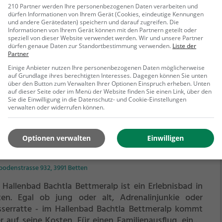
 ob jung oder alt, Adrenalinjunkie oder Wasserratte -
210 Partner werden Ihre personenbezogenen Daten verarbeiten und
dürfen Informationen von Ihrem Gerät (Cookies, eindeutige Kennungen
Bödelibad Interlaken kommt jeder auf seine Kosten.
und andere Gerätedaten) speichern und darauf zugreifen. Die
 einen Familienausflug, einen Kindergeburtstag oder
Informationen von Ihrem Gerät können mit den Partnern geteilt oder
speziell von dieser Website verwendet werden. Wir und unsere Partner
fach mit Freunden ist das Bödelibad Interlaken genau
dürfen genaue Daten zur Standortbestimmung verwenden.
Liste der
ehr erfahren
richtige Adresse.
Partner
Einige Anbieter nutzen Ihre personenbezogenen Daten möglicherweise
auf Grundlage ihres berechtigten Interesses. Dagegen können Sie unten
über den Button zum Verwalten Ihrer Optionen Einspruch erheben. Unten
auf dieser Seite oder im Menü der Website finden Sie einen Link, über den
Sie die Einwilligung in die Datenschutz- und Cookie-Einstellungen
verwalten oder widerrufen können.
Optionen verwalten
Einwilligen
lenbad Bachtla Bettmeralp
bodenstrasse 932, 3991 Betten
 Hallenbad Bachtla Bettmeralp ist ein Erlebnisbad in
ten.
Egal ob jung oder alt, Adrenalinjunkie oder
serratte - im Hallenbad Bachtla Bettmeralp kommt
er auf seine Kosten. Für einen Familienausflug, einen