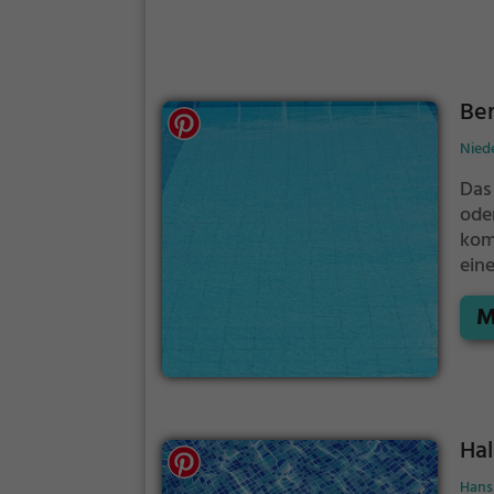
Be
Nied
Das
ode
kom
ein
das
M
Ha
Hans 