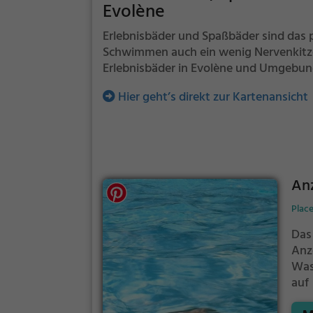
Evolène
Erlebnisbäder und Spaßbäder sind das p
Schwimmen auch ein wenig Nervenkitze
Erlebnisbäder in Evolène und Umgebung 
Hier geht’s direkt zur Kartenansicht
An
Place
Das
Anz
Was
auf
Kin