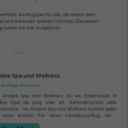
erfekte Ausflugsziel für alle, die neben dem
l und Adrenalin erleben möchten. Die besten
haben wir hier aufgelistet.
zère Spa und Wellness
 du Village, 1972 Anzère
 Anzère Spa und Wellness ist ein Erlebnisbad in
ère.
Egal ob jung oder alt, Adrenalinjunkie oder
serratte - im Anzère Spa und Wellness kommt jeder
 seine Kosten. Für einen Familienausflug, einen
dergeburtstag oder einfach mit Freunden ist das