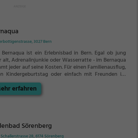
rnaqua
erbottigenstrasse, 3027 Bern
 Bernaqua ist ein Erlebnisbad in Bern.
Egal ob jung
r alt, Adrenalinjunkie oder Wasserratte - im Bernaqua
mt jeder auf seine Kosten. Für einen Familienausflug,
en Kindergeburtstag oder einfach mit Freunden ist
 Bernaqua genau die richtige Adresse.
ehr erfahren
llenbad Sörenberg
Schallerstrasse 28, 6174 Sörenberg