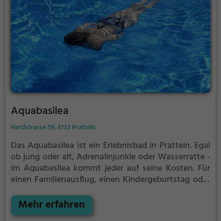
Aquabasilea
Hardstrasse 59, 4133 Pratteln
Das Aquabasilea ist ein Erlebnisbad in Pratteln.
Egal
ob jung oder alt, Adrenalinjunkie oder Wasserratte -
im Aquabasilea kommt jeder auf seine Kosten. Für
einen Familienausflug, einen Kindergeburtstag oder
einfach mit Freunden ist das Aquabasilea genau die
richtige Adresse.
Mehr erfahren