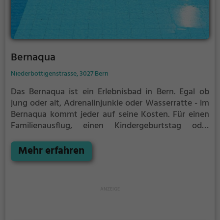
Bernaqua
Niederbottigenstrasse, 3027 Bern
Das Bernaqua ist ein Erlebnisbad in Bern.
Egal ob
jung oder alt, Adrenalinjunkie oder Wasserratte - im
Bernaqua kommt jeder auf seine Kosten. Für einen
Familienausflug, einen Kindergeburtstag oder
einfach mit Freunden ist das Bernaqua genau die
richtige Adresse.
Mehr erfahren