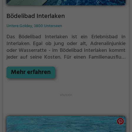
Bödelibad Interlaken
Untere Goldey, 3800 Unterseen
Das Bödelibad Interlaken ist ein Erlebnisbad in
Interlaken.
Egal ob jung oder alt, Adrenalinjunkie
oder Wasserratte - im Bödelibad Interlaken kommt
jeder auf seine Kosten. Für einen Familienausflug,
einen Kindergeburtstag oder einfach mit Freunden
ist das Bödelibad Interlaken genau die richtige
Mehr erfahren
Adresse.