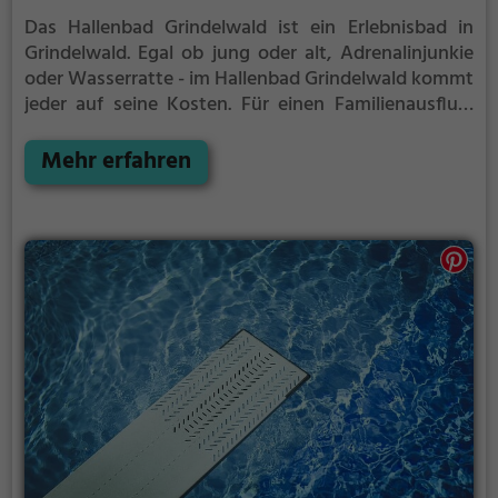
Das Hallenbad Grindelwald ist ein Erlebnisbad in
Grindelwald.
Egal ob jung oder alt, Adrenalinjunkie
oder Wasserratte - im Hallenbad Grindelwald kommt
jeder auf seine Kosten. Für einen Familienausflug,
einen Kindergeburtstag oder einfach mit Freunden
ist das Hallenbad Grindelwald genau die richtige
Mehr erfahren
Adresse.