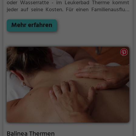
oder Wasserratte - im Leukerbad Therme kommt
jeder auf seine Kosten. Für einen Familienausflug,
einen Kindergeburtstag oder einfach mit Freunden
ist das Leukerbad Therme genau die richtige
Mehr erfahren
Adresse.
Balinea Thermen