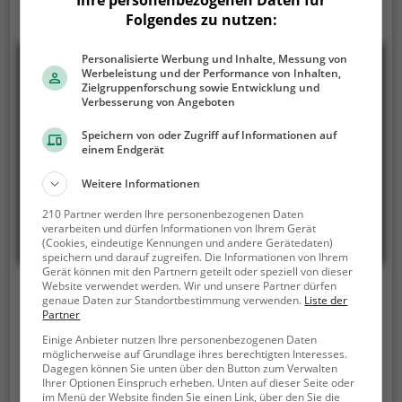
Folgendes zu nutzen:
Personalisierte Werbung und Inhalte, Messung von
Werbeleistung und der Performance von Inhalten,
Zielgruppenforschung sowie Entwicklung und
Verbesserung von Angeboten
Speichern von oder Zugriff auf Informationen auf
einem Endgerät
Weitere Informationen
210 Partner werden Ihre personenbezogenen Daten
verarbeiten und dürfen Informationen von Ihrem Gerät
(Cookies, eindeutige Kennungen und andere Gerätedaten)
speichern und darauf zugreifen. Die Informationen von Ihrem
Gerät können mit den Partnern geteilt oder speziell von dieser
Website verwendet werden. Wir und unsere Partner dürfen
Hallenbad Spiegelfeld Binningen
genaue Daten zur Standortbestimmung verwenden.
Liste der
Partner
Wassergrabenstrasse 21, 4102 Binningen
Einige Anbieter nutzen Ihre personenbezogenen Daten
möglicherweise auf Grundlage ihres berechtigten Interesses.
Das Hallenbad Spiegelfeld Binningen ist ein
Dagegen können Sie unten über den Button zum Verwalten
Erlebnisbad in Binningen.
Egal ob jung oder alt,
Ihrer Optionen Einspruch erheben. Unten auf dieser Seite oder
im Menü der Website finden Sie einen Link, über den Sie die