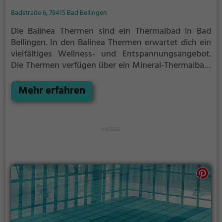
Badstraße 6, 79415 Bad Bellingen
Die Balinea Thermen sind ein Thermalbad in Bad
Bellingen.
In den Balinea Thermen erwartet dich ein
vielfältiges Wellness- und Entspannungsangebot.
Die Thermen verfügen über ein Mineral-Thermalbad,
eine Salzgrotte, eine Sauna und einen Wellness- und
Beautybereich.
Mehr erfahren