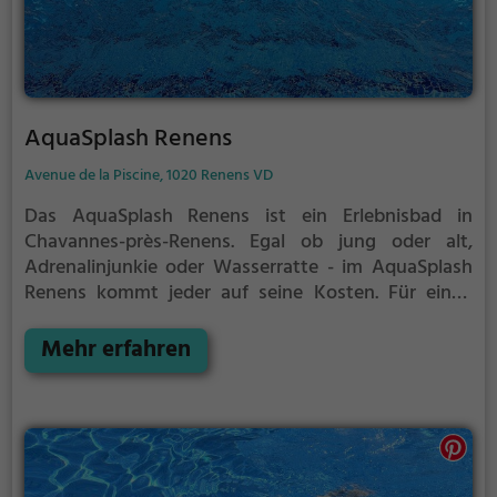
AquaSplash Renens
Avenue de la Piscine, 1020 Renens VD
Das AquaSplash Renens ist ein Erlebnisbad in
Chavannes-près-Renens.
Egal ob jung oder alt,
Adrenalinjunkie oder Wasserratte - im AquaSplash
Renens kommt jeder auf seine Kosten. Für einen
Familienausflug, einen Kindergeburtstag oder
einfach mit Freunden ist das AquaSplash Renens
Mehr erfahren
genau die richtige Adresse.