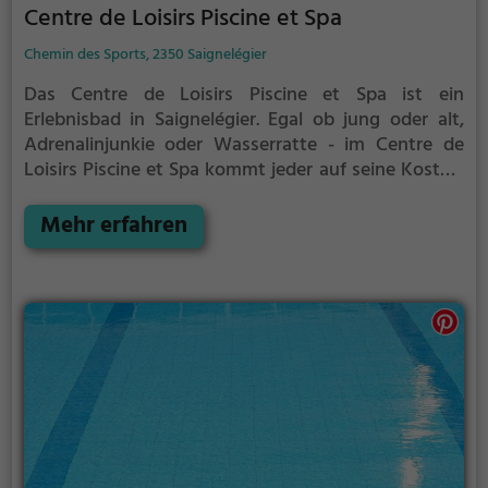
Centre de Loisirs Piscine et Spa
Chemin des Sports, 2350 Saignelégier
Das Centre de Loisirs Piscine et Spa ist ein
Erlebnisbad in Saignelégier.
Egal ob jung oder alt,
Adrenalinjunkie oder Wasserratte - im Centre de
Loisirs Piscine et Spa kommt jeder auf seine Kosten.
Für einen Familienausflug, einen Kindergeburtstag
oder einfach mit Freunden ist das Centre de Loisirs
Mehr erfahren
Piscine et Spa genau die richtige Adresse.