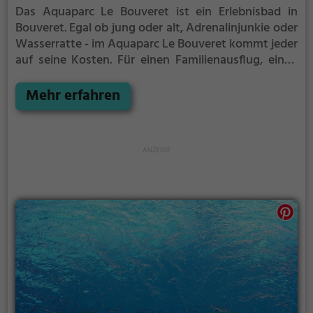
Das Aquaparc Le Bouveret ist ein Erlebnisbad in
Bouveret.
Egal ob jung oder alt, Adrenalinjunkie oder
Wasserratte - im Aquaparc Le Bouveret kommt jeder
auf seine Kosten. Für einen Familienausflug, einen
Kindergeburtstag oder einfach mit Freunden ist das
Aquaparc Le Bouveret genau die richtige Adresse.
Mehr erfahren