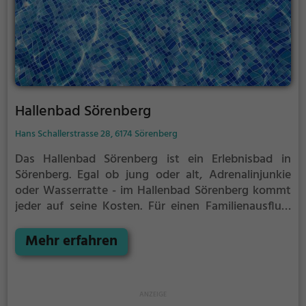
Hallenbad Sörenberg
Hans Schallerstrasse 28, 6174 Sörenberg
Das Hallenbad Sörenberg ist ein Erlebnisbad in
Sörenberg.
Egal ob jung oder alt, Adrenalinjunkie
oder Wasserratte - im Hallenbad Sörenberg kommt
jeder auf seine Kosten. Für einen Familienausflug,
einen Kindergeburtstag oder einfach mit Freunden
ist das Hallenbad Sörenberg genau die richtige
Mehr erfahren
Adresse.