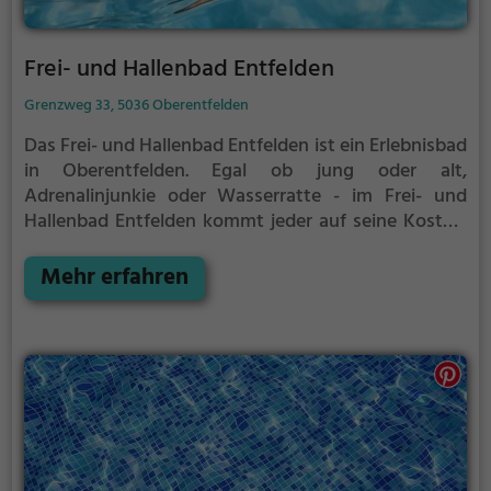
Frei- und Hallenbad Entfelden
Grenzweg 33, 5036 Oberentfelden
Das Frei- und Hallenbad Entfelden ist ein Erlebnisbad
in Oberentfelden.
Egal ob jung oder alt,
Adrenalinjunkie oder Wasserratte - im Frei- und
Hallenbad Entfelden kommt jeder auf seine Kosten.
Für einen Familienausflug, einen Kindergeburtstag
oder einfach mit Freunden ist das Frei- und
Mehr erfahren
Hallenbad Entfelden genau die richtige Adresse.