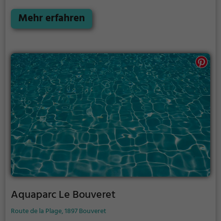
einen Kindergeburtstag oder einfach mit Freunden
ist das Sportzentrum Zuchwil genau die richtige
Mehr erfahren
Adresse.
Aquaparc Le Bouveret
Route de la Plage, 1897 Bouveret