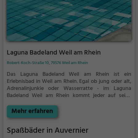
Laguna Badeland Weil am Rhein
Robert-Koch-Straße 10, 79576 Weil am Rhein
Das Laguna Badeland Weil am Rhein ist ein
Erlebnisbad in Weil am Rhein.
Egal ob jung oder alt,
Adrenalinjunkie oder Wasserratte - im Laguna
Badeland Weil am Rhein kommt jeder auf seine
Kosten. Für einen Familienausflug, einen
Kindergeburtstag oder einfach mit Freunden ist das
Mehr erfahren
Laguna Badeland Weil am Rhein genau die richtige
Adresse.
Spaßbäder in Auvernier