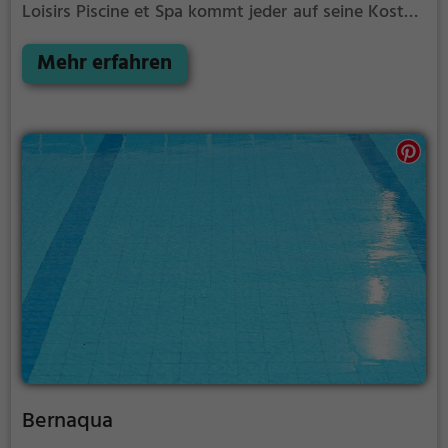
Loisirs Piscine et Spa kommt jeder auf seine Kosten.
Für einen Familienausflug, einen Kindergeburtstag
oder einfach mit Freunden ist das Centre de Loisirs
Mehr erfahren
Piscine et Spa genau die richtige Adresse.
Bernaqua