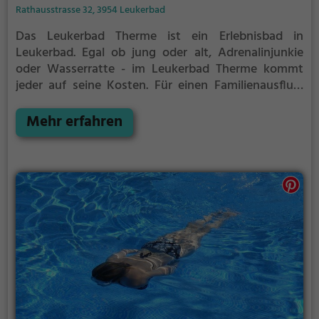
Rathausstrasse 32, 3954 Leukerbad
Das Leukerbad Therme ist ein Erlebnisbad in
Leukerbad.
Egal ob jung oder alt, Adrenalinjunkie
oder Wasserratte - im Leukerbad Therme kommt
jeder auf seine Kosten. Für einen Familienausflug,
einen Kindergeburtstag oder einfach mit Freunden
ist das Leukerbad Therme genau die richtige
Mehr erfahren
Adresse.