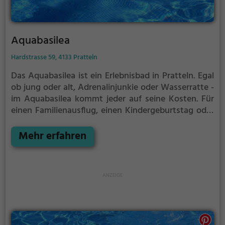
Aquabasilea
Hardstrasse 59, 4133 Pratteln
Das Aquabasilea ist ein Erlebnisbad in Pratteln.
Egal
ob jung oder alt, Adrenalinjunkie oder Wasserratte -
im Aquabasilea kommt jeder auf seine Kosten. Für
einen Familienausflug, einen Kindergeburtstag oder
einfach mit Freunden ist das Aquabasilea genau die
richtige Adresse.
Mehr erfahren