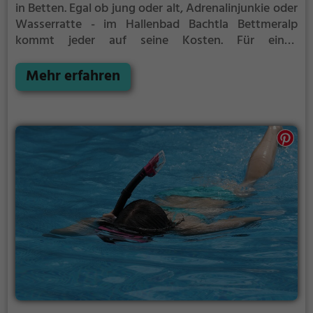
in Betten.
Egal ob jung oder alt, Adrenalinjunkie oder
Wasserratte - im Hallenbad Bachtla Bettmeralp
kommt jeder auf seine Kosten. Für einen
Familienausflug, einen Kindergeburtstag oder
einfach mit Freunden ist das Hallenbad Bachtla
Mehr erfahren
Bettmeralp genau die richtige Adresse.