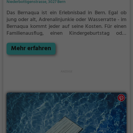
Niederbottigenstrasse, 3027 Bern
Das Bernaqua ist ein Erlebnisbad in Bern.
Egal ob
jung oder alt, Adrenalinjunkie oder Wasserratte - im
Bernaqua kommt jeder auf seine Kosten. Für einen
Familienausflug, einen Kindergeburtstag oder
einfach mit Freunden ist das Bernaqua genau die
richtige Adresse.
Mehr erfahren