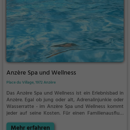
Anzère Spa und Wellness
Place du Village, 1972 Anzère
Das Anzère Spa und Wellness ist ein Erlebnisbad in
Anzère.
Egal ob jung oder alt, Adrenalinjunkie oder
Wasserratte - im Anzère Spa und Wellness kommt
jeder auf seine Kosten. Für einen Familienausflug,
einen Kindergeburtstag oder einfach mit Freunden
ist das Anzère Spa und Wellness genau die richtige
Mehr erfahren