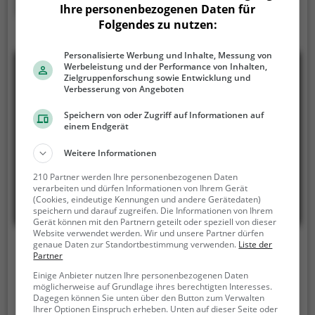
Mehr erfahren
Ihre personenbezogenen Daten für
Adresse.
Folgendes zu nutzen:
Personalisierte Werbung und Inhalte, Messung von
Werbeleistung und der Performance von Inhalten,
Zielgruppenforschung sowie Entwicklung und
Verbesserung von Angeboten
Speichern von oder Zugriff auf Informationen auf
einem Endgerät
Weitere Informationen
210 Partner werden Ihre personenbezogenen Daten
verarbeiten und dürfen Informationen von Ihrem Gerät
(Cookies, eindeutige Kennungen und andere Gerätedaten)
speichern und darauf zugreifen. Die Informationen von Ihrem
Gerät können mit den Partnern geteilt oder speziell von dieser
Website verwendet werden. Wir und unsere Partner dürfen
genaue Daten zur Standortbestimmung verwenden.
Liste der
Hallenbad Allmend Luzern
Partner
In der Nähe von Luzern, 6005 Luzern
Einige Anbieter nutzen Ihre personenbezogenen Daten
möglicherweise auf Grundlage ihres berechtigten Interesses.
Dagegen können Sie unten über den Button zum Verwalten
Das Hallenbad Allmend Luzern ist ein Erlebnisbad in
Ihrer Optionen Einspruch erheben. Unten auf dieser Seite oder