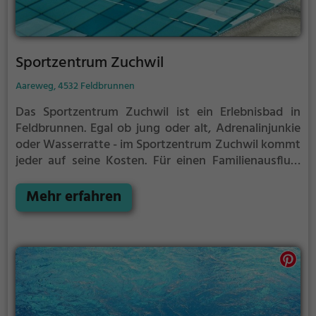
Sportzentrum Zuchwil
Aareweg, 4532 Feldbrunnen
Das Sportzentrum Zuchwil ist ein Erlebnisbad in
Feldbrunnen.
Egal ob jung oder alt, Adrenalinjunkie
oder Wasserratte - im Sportzentrum Zuchwil kommt
jeder auf seine Kosten. Für einen Familienausflug,
einen Kindergeburtstag oder einfach mit Freunden
ist das Sportzentrum Zuchwil genau die richtige
Mehr erfahren
Adresse.