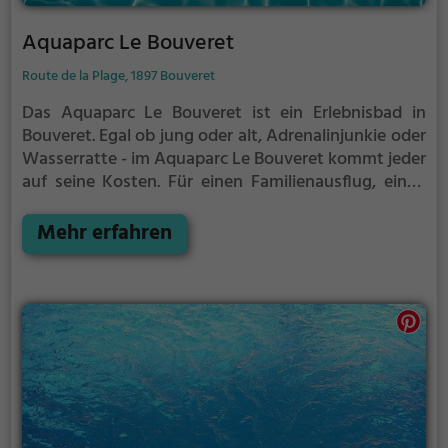
Aquaparc Le Bouveret
Route de la Plage, 1897 Bouveret
Das Aquaparc Le Bouveret ist ein Erlebnisbad in
Bouveret.
Egal ob jung oder alt, Adrenalinjunkie oder
Wasserratte - im Aquaparc Le Bouveret kommt jeder
auf seine Kosten. Für einen Familienausflug, einen
Kindergeburtstag oder einfach mit Freunden ist das
Aquaparc Le Bouveret genau die richtige Adresse.
Mehr erfahren