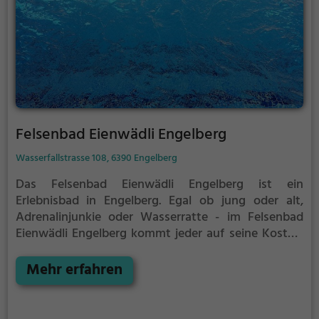
Felsenbad Eienwädli Engelberg
Wasserfallstrasse 108, 6390 Engelberg
Das Felsenbad Eienwädli Engelberg ist ein
Erlebnisbad in Engelberg.
Egal ob jung oder alt,
Adrenalinjunkie oder Wasserratte - im Felsenbad
Eienwädli Engelberg kommt jeder auf seine Kosten.
Für einen Familienausflug, einen Kindergeburtstag
oder einfach mit Freunden ist das Felsenbad
Mehr erfahren
Eienwädli Engelberg genau die richtige Adresse.