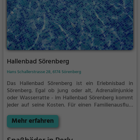
Hallenbad Sörenberg
Hans Schallerstrasse 28, 6174 Sörenberg
Das Hallenbad Sörenberg ist ein Erlebnisbad in
Sörenberg.
Egal ob jung oder alt, Adrenalinjunkie
oder Wasserratte - im Hallenbad Sörenberg kommt
jeder auf seine Kosten. Für einen Familienausflug,
einen Kindergeburtstag oder einfach mit Freunden
ist das Hallenbad Sörenberg genau die richtige
Mehr erfahren
Adresse.