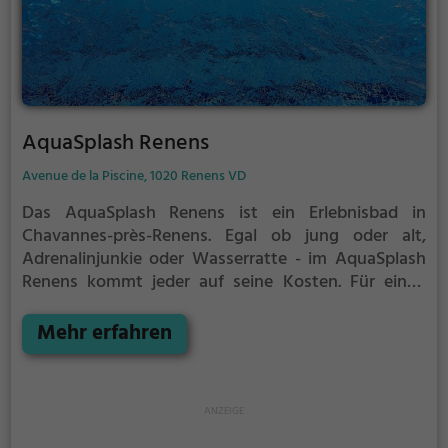
AquaSplash Renens
Avenue de la Piscine, 1020 Renens VD
Das AquaSplash Renens ist ein Erlebnisbad in
Chavannes-près-Renens.
Egal ob jung oder alt,
Adrenalinjunkie oder Wasserratte - im AquaSplash
Renens kommt jeder auf seine Kosten. Für einen
Familienausflug, einen Kindergeburtstag oder
einfach mit Freunden ist das AquaSplash Renens
Mehr erfahren
genau die richtige Adresse.