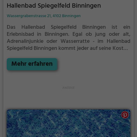
Hallenbad Spiegelfeld Binningen
Wassergrabenstrasse 21, 4102 Binningen
Das Hallenbad Spiegelfeld Binningen ist ein
Erlebnisbad in Binningen.
Egal ob jung oder alt,
Adrenalinjunkie oder Wasserratte - im Hallenbad
Spiegelfeld Binningen kommt jeder auf seine Kosten.
Für einen Familienausflug, einen Kindergeburtstag
oder einfach mit Freunden ist das Hallenbad
Mehr erfahren
Spiegelfeld Binningen genau die richtige Adresse.