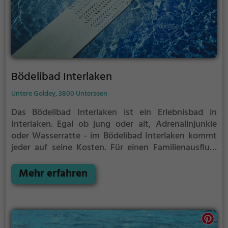
Bödelibad Interlaken
Untere Goldey, 3800 Unterseen
Das Bödelibad Interlaken ist ein Erlebnisbad in
Interlaken.
Egal ob jung oder alt, Adrenalinjunkie
oder Wasserratte - im Bödelibad Interlaken kommt
jeder auf seine Kosten. Für einen Familienausflug,
einen Kindergeburtstag oder einfach mit Freunden
ist das Bödelibad Interlaken genau die richtige
Mehr erfahren
Adresse.