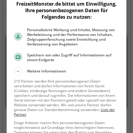
FreizeitMonster.de bittet um Einwilligung,
Kindergeburtstag oder einfach mit Freunden ist das
Ihre personenbezogenen Daten für
Grömitzer Welle genau die richtige Adresse.
Mehr erfahren
Folgendes zu nutzen:
Personalisierte Werbung und Inhalte, Messung von
Werbeleistung und der Performance von Inhalten,
Zielgruppenforschung sowie Entwicklung und
Verbesserung von Angeboten
Speichern von oder Zugriff auf Informationen auf
einem Endgerät
Weitere Informationen
210 Partner werden Ihre personenbezogenen Daten
verarbeiten und dürfen Informationen von Ihrem Gerät
(Cookies, eindeutige Kennungen und andere Gerätedaten)
speichern und darauf zugreifen. Die Informationen von Ihrem
Gerät können mit den Partnern geteilt oder speziell von dieser
Website verwendet werden. Wir und unsere Partner dürfen
genaue Daten zur Standortbestimmung verwenden.
Liste der
Partner
Campusbad Flensburg
Einige Anbieter nutzen Ihre personenbezogenen Daten
möglicherweise auf Grundlage ihres berechtigten Interesses.
Osttangente, 24943 Flensburg
Dagegen können Sie unten über den Button zum Verwalten