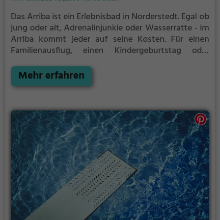
Das Arriba ist ein Erlebnisbad in Norderstedt.
Egal ob
jung oder alt, Adrenalinjunkie oder Wasserratte - im
Arriba kommt jeder auf seine Kosten. Für einen
Familienausflug, einen Kindergeburtstag oder
einfach mit Freunden ist das Arriba genau die
richtige Adresse.
Mehr erfahren