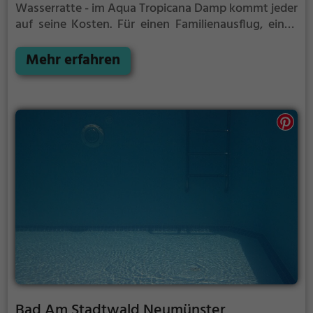
Wasserratte - im Aqua Tropicana Damp kommt jeder
auf seine Kosten. Für einen Familienausflug, einen
Kindergeburtstag oder einfach mit Freunden ist das
Aqua Tropicana Damp genau die richtige Adresse.
Mehr erfahren
Bad Am Stadtwald Neumünster