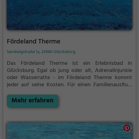
Fördeland Therme
Sandwigstraße 1a, 24960 Glücksburg
Das Fördeland Therme ist ein Erlebnisbad in
Glücksburg.
Egal ob jung oder alt, Adrenalinjunkie
oder Wasserratte - im Fördeland Therme kommt
jeder auf seine Kosten. Für einen Familienausflug,
einen Kindergeburtstag oder einfach mit Freunden
ist das Fördeland Therme genau die richtige Adresse.
Mehr erfahren