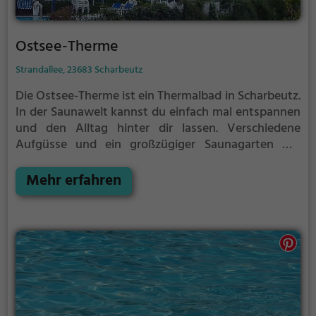
Ostsee-Therme
Strandallee, 23683 Scharbeutz
Die Ostsee-Therme ist ein Thermalbad in Scharbeutz.
In der Saunawelt kannst du einfach mal entspannen
und den Alltag hinter dir lassen.
Verschiedene
Aufgüsse und ein großzügiger Saunagarten mit
direktem Strandzugang runden das
Wellnessangebot der Ostsee-Therme perfekt ab.
Mehr erfahren