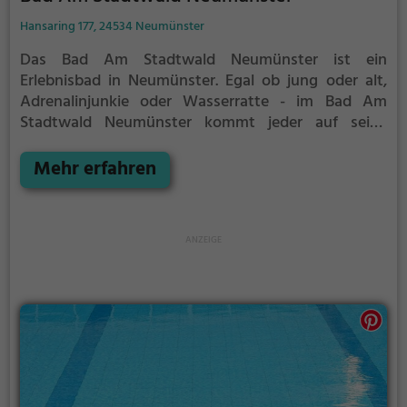
Hansaring 177, 24534 Neumünster
Das Bad Am Stadtwald Neumünster ist ein
Erlebnisbad in Neumünster.
Egal ob jung oder alt,
Adrenalinjunkie oder Wasserratte - im Bad Am
Stadtwald Neumünster kommt jeder auf seine
Kosten. Für einen Familienausflug, einen
Kindergeburtstag oder einfach mit Freunden ist das
Mehr erfahren
Bad Am Stadtwald Neumünster genau die richtige
Adresse.