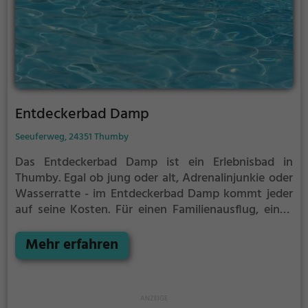
Entdeckerbad Damp
Seeuferweg, 24351 Thumby
Das Entdeckerbad Damp ist ein Erlebnisbad in
Thumby.
Egal ob jung oder alt, Adrenalinjunkie oder
Wasserratte - im Entdeckerbad Damp kommt jeder
auf seine Kosten. Für einen Familienausflug, einen
Kindergeburtstag oder einfach mit Freunden ist das
Entdeckerbad Damp genau die richtige Adresse.
Mehr erfahren