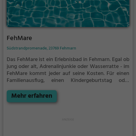
FehMare
Südstrandpromenade, 23769 Fehmarn
Das FehMare ist ein Erlebnisbad in Fehmarn.
Egal ob
jung oder alt, Adrenalinjunkie oder Wasserratte - im
FehMare kommt jeder auf seine Kosten. Für einen
Familienausflug, einen Kindergeburtstag oder
einfach mit Freunden ist das FehMare genau die
richtige Adresse.
Mehr erfahren