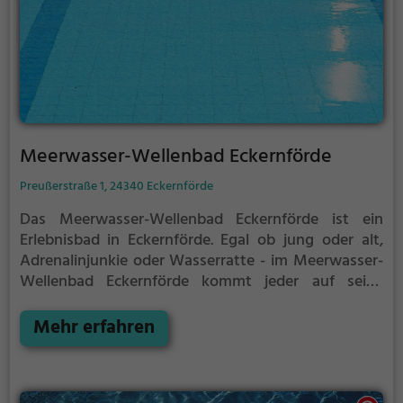
Meerwasser-Wellenbad Eckernförde
Preußerstraße 1, 24340 Eckernförde
Das Meerwasser-Wellenbad Eckernförde ist ein
Erlebnisbad in Eckernförde.
Egal ob jung oder alt,
Adrenalinjunkie oder Wasserratte - im Meerwasser-
Wellenbad Eckernförde kommt jeder auf seine
Kosten. Für einen Familienausflug, einen
Kindergeburtstag oder einfach mit Freunden ist das
Mehr erfahren
Meerwasser-Wellenbad Eckernförde genau die
richtige Adresse.