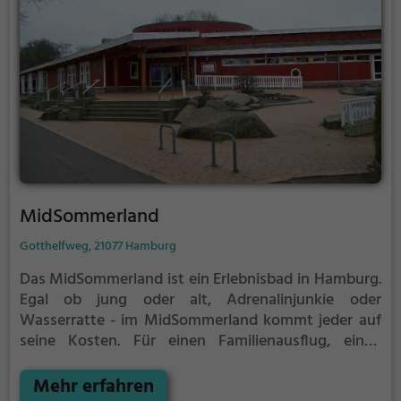
MidSommerland
Gotthelfweg, 21077 Hamburg
Das MidSommerland ist ein Erlebnisbad in Hamburg.
Egal ob jung oder alt, Adrenalinjunkie oder
Wasserratte - im MidSommerland kommt jeder auf
seine Kosten. Für einen Familienausflug, einen
Kindergeburtstag oder einfach mit Freunden ist das
MidSommerland genau die richtige Adresse.
Mehr erfahren