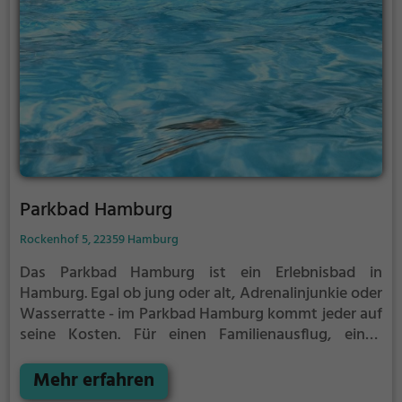
Parkbad Hamburg
Rockenhof 5, 22359 Hamburg
Das Parkbad Hamburg ist ein Erlebnisbad in
Hamburg.
Egal ob jung oder alt, Adrenalinjunkie oder
Wasserratte - im Parkbad Hamburg kommt jeder auf
seine Kosten. Für einen Familienausflug, einen
Kindergeburtstag oder einfach mit Freunden ist das
Parkbad Hamburg genau die richtige Adresse.
Mehr erfahren