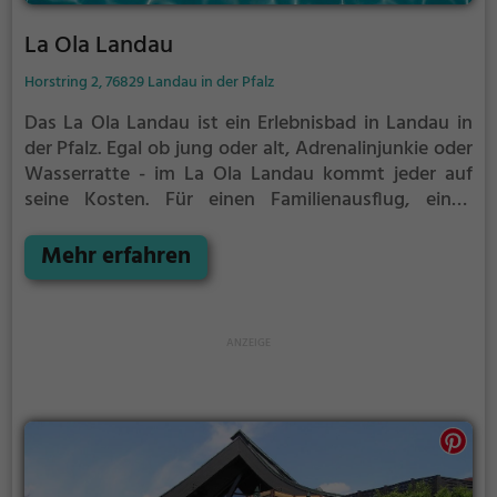
La Ola Landau
Horstring 2, 76829 Landau in der Pfalz
Das La Ola Landau ist ein Erlebnisbad in Landau in
der Pfalz.
Egal ob jung oder alt, Adrenalinjunkie oder
Wasserratte - im La Ola Landau kommt jeder auf
seine Kosten. Für einen Familienausflug, einen
Kindergeburtstag oder einfach mit Freunden ist das
La Ola Landau genau die richtige Adresse.
Mehr erfahren