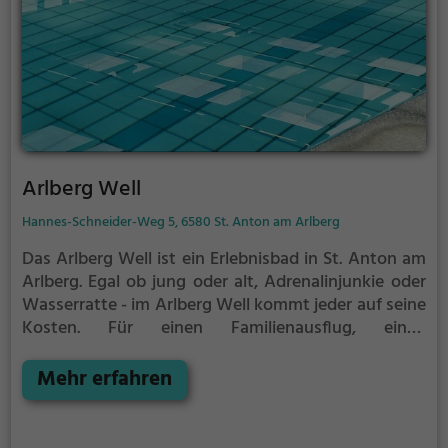
Arlberg Well
Hannes-Schneider-Weg 5, 6580 St. Anton am Arlberg
Das Arlberg Well ist ein Erlebnisbad in St. Anton am
Arlberg.
Egal ob jung oder alt, Adrenalinjunkie oder
Wasserratte - im Arlberg Well kommt jeder auf seine
Kosten. Für einen Familienausflug, einen
Kindergeburtstag oder einfach mit Freunden ist das
Arlberg Well genau die richtige Adresse.
Mehr erfahren