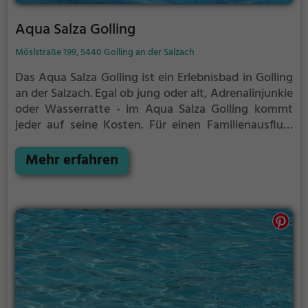
Aqua Salza Golling
Möslstraße 199, 5440 Golling an der Salzach
Das Aqua Salza Golling ist ein Erlebnisbad in Golling
an der Salzach.
Egal ob jung oder alt, Adrenalinjunkie
oder Wasserratte - im Aqua Salza Golling kommt
jeder auf seine Kosten. Für einen Familienausflug,
einen Kindergeburtstag oder einfach mit Freunden
ist das Aqua Salza Golling genau die richtige
Mehr erfahren
Adresse.