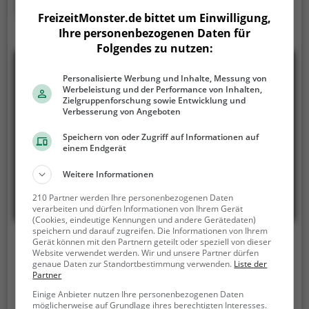
Mehr erfahren
FreizeitMonster.de bittet um Einwilligung,
Ihre personenbezogenen Daten für
Folgendes zu nutzen:
Personalisierte Werbung und Inhalte, Messung von
Werbeleistung und der Performance von Inhalten,
Zielgruppenforschung sowie Entwicklung und
Verbesserung von Angeboten
Speichern von oder Zugriff auf Informationen auf
einem Endgerät
Weitere Informationen
210 Partner werden Ihre personenbezogenen Daten
verarbeiten und dürfen Informationen von Ihrem Gerät
(Cookies, eindeutige Kennungen und andere Gerätedaten)
speichern und darauf zugreifen. Die Informationen von Ihrem
Sunny Bunny's Water World
Gerät können mit den Partnern geteilt oder speziell von dieser
Website verwendet werden. Wir und unsere Partner dürfen
genaue Daten zur Standortbestimmung verwenden.
Liste der
Thermenplatz 2, 7361 Lutzmannsburg
Partner
Das Sunny Bunny's Water World ist ein Erlebnisbad
Einige Anbieter nutzen Ihre personenbezogenen Daten
möglicherweise auf Grundlage ihres berechtigten Interesses.