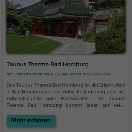
Taunus Therme Bad Homburg
Am Elisabethenbrunnen, 61352 Bad Homburg vor der Höhe
Das Taunus Therme Bad Homburg ist ein Erlebnisbad
in Bad Homburg vor der Höhe.
Egal ob jung oder alt,
Adrenalinjunkie oder Wasserratte - im Taunus
Therme Bad Homburg kommt jeder auf seine
Kosten. Für einen Familienausflug, einen
Kindergeburtstag oder einfach mit Freunden ist das
Mehr erfahren
Taunus Therme Bad Homburg genau die richtige