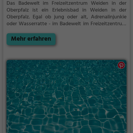
Das Badewelt im Freizeitzentrum Weiden in der
Oberpfalz ist ein Erlebnisbad in Weiden in der
Oberpfalz.
Egal ob jung oder alt, Adrenalinjunkie
oder Wasserratte - im Badewelt im Freizeitzentrum
Weiden in der Oberpfalz kommt jeder auf seine
Kosten. Für einen Familienausflug, einen
Mehr erfahren
Kindergeburtstag oder einfach mit Freunden ist das
Badewelt im Freizeitzentrum Weiden in der
Oberpfalz genau die richtige Adresse.