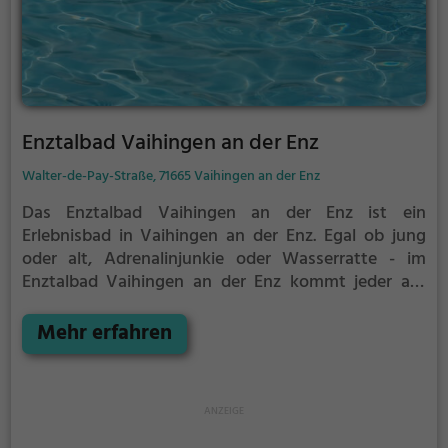
Enztalbad Vaihingen an der Enz
Walter-de-Pay-Straße, 71665 Vaihingen an der Enz
Das Enztalbad Vaihingen an der Enz ist ein
Erlebnisbad in Vaihingen an der Enz.
Egal ob jung
oder alt, Adrenalinjunkie oder Wasserratte - im
Enztalbad Vaihingen an der Enz kommt jeder auf
seine Kosten. Für einen Familienausflug, einen
Kindergeburtstag oder einfach mit Freunden ist das
Mehr erfahren
Enztalbad Vaihingen an der Enz genau die richtige
Adresse.