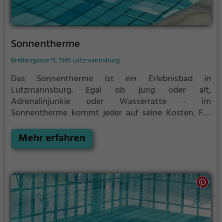
Sonnentherme
Breitengasse 11, 7361 Lutzmannsburg
Das Sonnentherme ist ein Erlebnisbad in
Lutzmannsburg.
Egal ob jung oder alt,
Adrenalinjunkie oder Wasserratte - im
Sonnentherme kommt jeder auf seine Kosten. Für
einen Familienausflug, einen Kindergeburtstag oder
einfach mit Freunden ist das Sonnentherme genau
Mehr erfahren
die richtige Adresse.