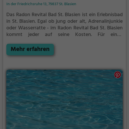
In der Friedrichsruhe 13, 79837 St. Blasien
Das Radon Revital Bad St. Blasien ist ein Erlebnisbad
in St. Blasien.
Egal ob jung oder alt, Adrenalinjunkie
oder Wasserratte - im Radon Revital Bad St. Blasien
kommt jeder auf seine Kosten. Für einen
Familienausflug, einen Kindergeburtstag oder
einfach mit Freunden ist das Radon Revital Bad St.
Mehr erfahren
Blasien genau die richtige Adresse.