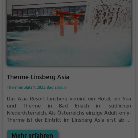
Therme Linsberg Asia
Thermenplatz 1, 2822 Bad Erlach
Das Asia Resort Linsberg vereint ein Hotel, ein Spa
und Therme in Bad Erlach im südlichen
Niederösterreich.
Als Österreichs einzige Adult-only-
Therme ist der Eintritt im Linsberg Asia erst ab 16
Jahren gestattet.
Mit fernöstlichem Ambiente und
wohltuenden Anwendungen ist das Linsberg Asia
Mehr erfahren