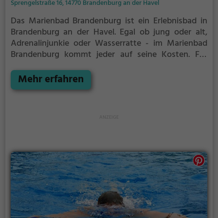
Sprengelstraße 16, 14770 Brandenburg an der Havel
Das Marienbad Brandenburg ist ein Erlebnisbad in
Brandenburg an der Havel.
Egal ob jung oder alt,
Adrenalinjunkie oder Wasserratte - im Marienbad
Brandenburg kommt jeder auf seine Kosten. Für
einen Familienausflug, einen Kindergeburtstag oder
einfach mit Freunden ist das Marienbad
Mehr erfahren
Brandenburg genau die richtige Adresse.