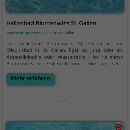
Hallenbad Blumenwies St. Gallen
Martinsbruggstrasse 25, 9016 St. Gallen
Das Hallenbad Blumenwies St. Gallen ist ein
Erlebnisbad in St. Gallen.
Egal ob jung oder alt,
Adrenalinjunkie oder Wasserratte - im Hallenbad
Blumenwies St. Gallen kommt jeder auf seine
Kosten. Für einen Familienausflug, einen
Kindergeburtstag oder einfach mit Freunden ist das
Mehr erfahren
Hallenbad Blumenwies St. Gallen genau die richtige
Adresse.