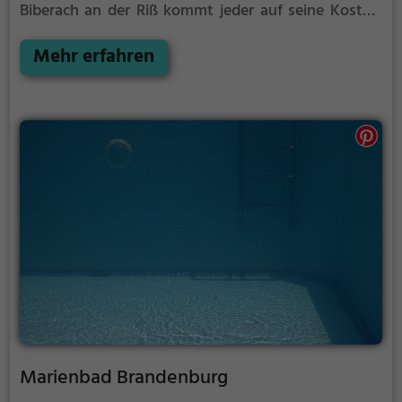
Biberach an der Riß kommt jeder auf seine Kosten.
Für einen Familienausflug, einen Kindergeburtstag
oder einfach mit Freunden ist das Jordanbad
Mehr erfahren
Biberach an der Riß genau die richtige Adresse.
Marienbad Brandenburg