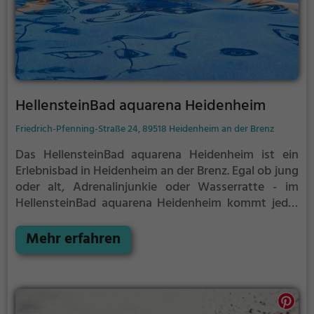
HellensteinBad aquarena Heidenheim
Friedrich-Pfenning-Straße 24, 89518 Heidenheim an der Brenz
Das HellensteinBad aquarena Heidenheim ist ein
Erlebnisbad in Heidenheim an der Brenz.
Egal ob jung
oder alt, Adrenalinjunkie oder Wasserratte - im
HellensteinBad aquarena Heidenheim kommt jeder
auf seine Kosten. Für einen Familienausflug, einen
Kindergeburtstag oder einfach mit Freunden ist das
Mehr erfahren
HellensteinBad aquarena Heidenheim genau die
richtige Adresse.