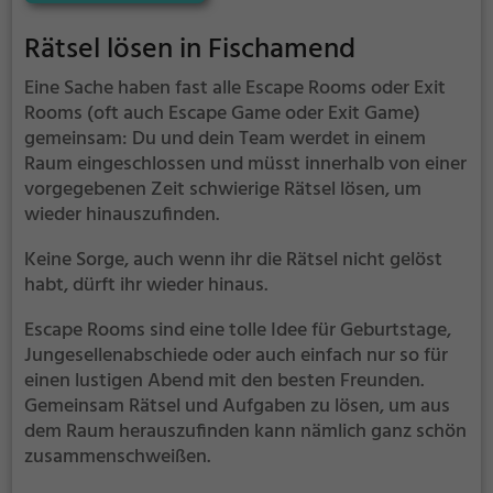
Einzelkämpfer kein Platz. Nur wer als Gruppe
zusammenarbeitet und seine Fähigkeiten
Rätsel lösen in Fischamend
kombiniert kann das Rätsel lösen.
Eine Sache haben fast alle Escape Rooms oder Exit
Rooms (oft auch Escape Game oder Exit Game)
gemeinsam: Du und dein Team werdet in einem
Raum eingeschlossen und müsst innerhalb von einer
vorgegebenen Zeit schwierige Rätsel lösen, um
wieder hinauszufinden.
Keine Sorge, auch wenn ihr die Rätsel nicht gelöst
habt, dürft ihr wieder hinaus.
Escape Rooms sind eine tolle Idee für Geburtstage,
Jungesellenabschiede oder auch einfach nur so für
einen lustigen Abend mit den besten Freunden.
Gemeinsam Rätsel und Aufgaben zu lösen, um aus
dem Raum herauszufinden kann nämlich ganz schön
zusammenschweißen.