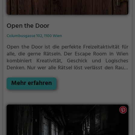
Open the Door
Columbusgasse 102, 1100 Wien
Open the Door ist die perfekte Freizeitaktivität für
alle, die gerne Rätseln.
Der Escape Room in Wien
kombiniert Kreativität, Geschick und Logisches
Denken. Nur wer alle Rätsel löst verlässt den Raum
als Sieger, aber Achtung: nur als Team könnt ihr
gewinnen. Im Escape Room ist für Einzelkämpfer
Mehr erfahren
kein Platz. Nur wer als Gruppe zusammenarbeitet
und seine Fähigkeiten kombiniert kann das Rätsel
lösen.