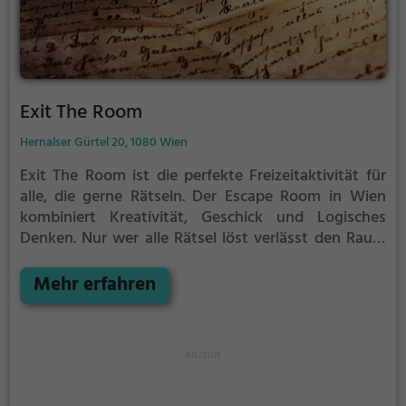
Exit The Room
Hernalser Gürtel 20, 1080 Wien
Exit The Room ist die perfekte Freizeitaktivität für
alle, die gerne Rätseln.
Der Escape Room in Wien
kombiniert Kreativität, Geschick und Logisches
Denken. Nur wer alle Rätsel löst verlässt den Raum
als Sieger, aber Achtung: nur als Team könnt ihr
gewinnen. Im Escape Room ist für Einzelkämpfer
Mehr erfahren
kein Platz. Nur wer als Gruppe zusammenarbeitet
und seine Fähigkeiten kombiniert kann das Rätsel
lösen.