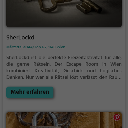
SherLockd
Märzstraße 144/Top 1-2, 1140 Wien
SherLockd ist die perfekte Freizeitaktivität für alle,
die gerne Rätseln.
Der Escape Room in Wien
kombiniert Kreativität, Geschick und Logisches
Denken. Nur wer alle Rätsel löst verlässt den Raum
als Sieger, aber Achtung: nur als Team könnt ihr
gewinnen. Im Escape Room ist für Einzelkämpfer
Mehr erfahren
kein Platz. Nur wer als Gruppe zusammenarbeitet
und seine Fähigkeiten kombiniert kann das Rätsel
lösen.