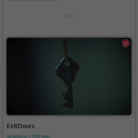
und seine Fähigkeiten kombiniert kann das Rätsel
lösen.
ExitDoors
Spitalgasse 1, 1090 Wien