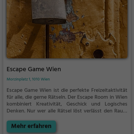
Escape Game Wien
Morzinplatz 1, 1010 Wien
Escape Game Wien ist die perfekte Freizeitaktivität
für alle, die gerne Rätseln.
Der Escape Room in Wien
kombiniert Kreativität, Geschick und Logisches
Denken. Nur wer alle Rätsel löst verlässt den Raum
als Sieger, aber Achtung: nur als Team könnt ihr
gewinnen. Im Escape Room ist für Einzelkämpfer
Mehr erfahren
kein Platz. Nur wer als Gruppe zusammenarbeitet