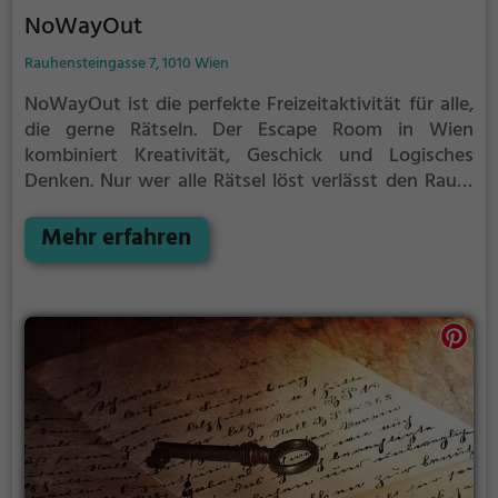
NoWayOut
Rauhensteingasse 7, 1010 Wien
NoWayOut ist die perfekte Freizeitaktivität für alle,
die gerne Rätseln.
Der Escape Room in Wien
kombiniert Kreativität, Geschick und Logisches
Denken. Nur wer alle Rätsel löst verlässt den Raum
als Sieger, aber Achtung: nur als Team könnt ihr
gewinnen. Im Escape Room ist für Einzelkämpfer
Mehr erfahren
kein Platz. Nur wer als Gruppe zusammenarbeitet
und seine Fähigkeiten kombiniert kann das Rätsel
lösen.