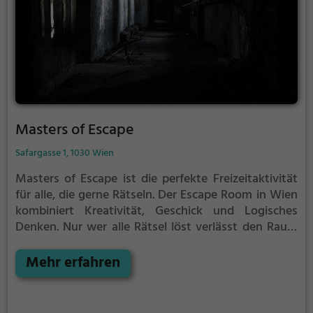
Masters of Escape
Safargasse 1, 1030 Wien
Masters of Escape ist die perfekte Freizeitaktivität
für alle, die gerne Rätseln.
Der Escape Room in Wien
kombiniert Kreativität, Geschick und Logisches
Denken. Nur wer alle Rätsel löst verlässt den Raum
als Sieger, aber Achtung: nur als Team könnt ihr
gewinnen. Im Escape Room ist für Einzelkämpfer
Mehr erfahren
kein Platz. Nur wer als Gruppe zusammenarbeitet
und seine Fähigkeiten kombiniert kann das Rätsel
lösen.