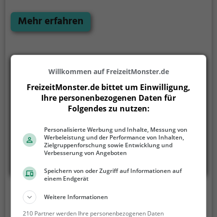
als Sieger, aber Achtung: nur als Team könnt ihr
gewinnen. Im Escape Room ist für Einzelkämpfer
Mehr erfahren
kein Platz. Nur wer als Gruppe zusammenarbeitet
und seine Fähigkeiten kombiniert kann das Rätsel
lösen.
Willkommen auf FreizeitMonster.de
FreizeitMonster.de bittet um Einwilligung,
Ihre personenbezogenen Daten für
Folgendes zu nutzen:
Personalisierte Werbung und Inhalte, Messung von
Werbeleistung und der Performance von Inhalten,
Zielgruppenforschung sowie Entwicklung und
Verbesserung von Angeboten
Speichern von oder Zugriff auf Informationen auf
einem Endgerät
Brain Teasers Vienna
Weitere Informationen
Schönborngasse 13A, 1080 Wien
210 Partner werden Ihre personenbezogenen Daten