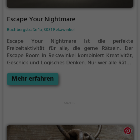
Escape Your Nightmare
Buchbergstraße 1a, 3031 Rekawinkel
Escape Your Nightmare ist die perfekte
Freizeitaktivität für alle, die gerne Rätseln.
Der
Escape Room in Rekawinkel kombiniert Kreativität,
Geschick und Logisches Denken. Nur wer alle Rätsel
löst verlässt den Raum als Sieger, aber Achtung: nur
als Team könnt ihr gewinnen. Im Escape Room ist für
Mehr erfahren
Einzelkämpfer kein Platz. Nur wer als Gruppe
zusammenarbeitet und seine Fähigkeiten
kombiniert kann das Rätsel lösen.