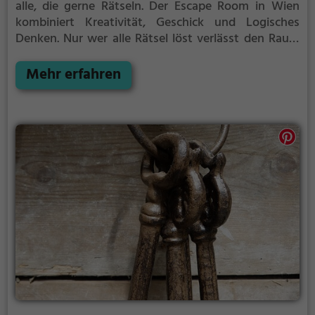
alle, die gerne Rätseln.
Der Escape Room in Wien
kombiniert Kreativität, Geschick und Logisches
Denken. Nur wer alle Rätsel löst verlässt den Raum
als Sieger, aber Achtung: nur als Team könnt ihr
gewinnen. Im Escape Room ist für Einzelkämpfer
Mehr erfahren
kein Platz. Nur wer als Gruppe zusammenarbeitet
und seine Fähigkeiten kombiniert kann das Rätsel
lösen.