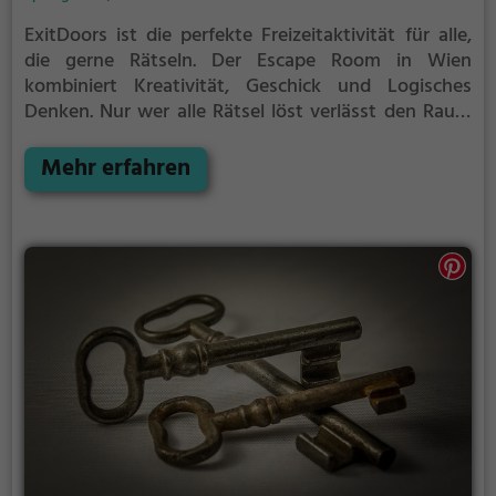
ExitDoors ist die perfekte Freizeitaktivität für alle,
die gerne Rätseln.
Der Escape Room in Wien
kombiniert Kreativität, Geschick und Logisches
Denken. Nur wer alle Rätsel löst verlässt den Raum
als Sieger, aber Achtung: nur als Team könnt ihr
gewinnen. Im Escape Room ist für Einzelkämpfer
Mehr erfahren
kein Platz. Nur wer als Gruppe zusammenarbeitet
und seine Fähigkeiten kombiniert kann das Rätsel
lösen.