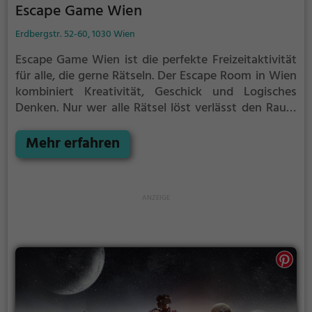
Escape Game Wien
Erdbergstr. 52-60, 1030 Wien
Escape Game Wien ist die perfekte Freizeitaktivität
für alle, die gerne Rätseln.
Der Escape Room in Wien
kombiniert Kreativität, Geschick und Logisches
Denken. Nur wer alle Rätsel löst verlässt den Raum
als Sieger, aber Achtung: nur als Team könnt ihr
gewinnen. Im Escape Room ist für Einzelkämpfer
Mehr erfahren
kein Platz. Nur wer als Gruppe zusammenarbeitet
und seine Fähigkeiten kombiniert kann das Rätsel
lösen.