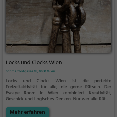
Locks und Clocks Wien
Schmalzhofgasse 1B, 1060 Wien
Locks und Clocks Wien ist die perfekte
Freizeitaktivität für alle, die gerne Rätseln.
Der
Escape Room in Wien kombiniert Kreativität,
Geschick und Logisches Denken. Nur wer alle Rätsel
löst verlässt den Raum als Sieger, aber Achtung: nur
als Team könnt ihr gewinnen. Im Escape Room ist für
Mehr erfahren