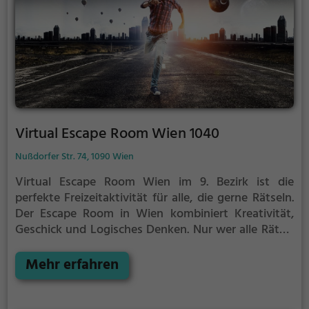
Virtual Escape Room Wien 1040
Nußdorfer Str. 74, 1090 Wien
Virtual Escape Room Wien im 9. Bezirk ist die
perfekte Freizeitaktivität für alle, die gerne Rätseln.
Der Escape Room in Wien kombiniert Kreativität,
Geschick und Logisches Denken. Nur wer alle Rätsel
löst verlässt den Raum als Sieger, aber Achtung: nur
als Team könnt ihr gewinnen. Im Escape Room ist für
Mehr erfahren
Einzelkämpfer kein Platz. Nur wer als Gruppe
zusammenarbeitet und seine Fähigkeiten