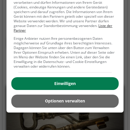
verarbeiten und dürfen Informationen von Ihrem Gerät
Brain Teasers Vienna ist die perfekte Freizeitaktivität
(Cookies, eindeutige Kennungen und andere Gerätedaten)
speichern und darauf zugreifen. Die Informationen von Ihrem
für alle, die gerne Rätseln.
Der Escape Room in Wien
Gerät können mit den Partnern geteilt oder speziell von dieser
kombiniert Kreativität, Geschick und Logisches
Website verwendet werden. Wir und unsere Partner dürfen
Denken. Nur wer alle Rätsel löst verlässt den Raum
genaue Daten zur Standortbestimmung verwenden.
Liste der
Partner
als Sieger, aber Achtung: nur als Team könnt ihr
Einige Anbieter nutzen Ihre personenbezogenen Daten
gewinnen. Im Escape Room ist für Einzelkämpfer
Mehr erfahren
möglicherweise auf Grundlage ihres berechtigten Interesses.
kein Platz. Nur wer als Gruppe zusammenarbeitet
Dagegen können Sie unten über den Button zum Verwalten
und seine Fähigkeiten kombiniert kann das Rätsel
Ihrer Optionen Einspruch erheben. Unten auf dieser Seite oder
im Menü der Website finden Sie einen Link, über den Sie die
lösen.
Einwilligung in die Datenschutz- und Cookie-Einstellungen
verwalten oder widerrufen können.
Einwilligen
Optionen verwalten