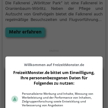
Die Falknerei „Wörlitzer Park“ ist eine Falknerei in
Oranienbaum-Wörlitz.
Neben der Pflege und
Aufzucht von Greifvögeln bietet die Falknerei auch
regelmäßige Besuchszeiten und Flugvorführungen
an.
Die genauen Termine für die Flugshows findest
du auf der Website
Mehr erfahren
Willkommen auf FreizeitMonster.de
FreizeitMonster.de bittet um Einwilligung,
Ihre personenbezogenen Daten für
Folgendes zu nutzen:
Personalisierte Werbung und Inhalte, Messung von
Werbeleistung und der Performance von Inhalten,
Zielgruppenforschung sowie Entwicklung und
Verbesserung von Angeboten