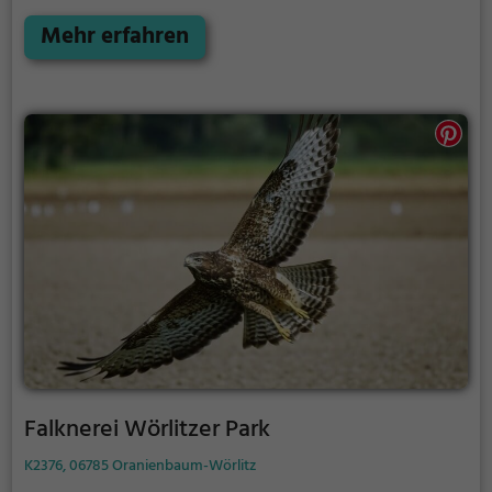
an.
Die genauen Termine für die Flugshows findest
du auf der Website
Mehr erfahren
Falknerei Wörlitzer Park
K2376, 06785 Oranienbaum-Wörlitz