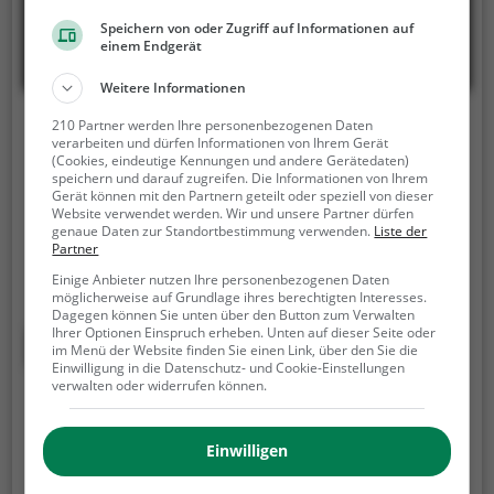
Speichern von oder Zugriff auf Informationen auf
einem Endgerät
Weitere Informationen
Fläming- Falknerei zu Burg Rabenstein
210 Partner werden Ihre personenbezogenen Daten
verarbeiten und dürfen Informationen von Ihrem Gerät
(Cookies, eindeutige Kennungen und andere Gerätedaten)
Burg Rabenstein, 14823 Rabenstein/Fläming
speichern und darauf zugreifen. Die Informationen von Ihrem
Gerät können mit den Partnern geteilt oder speziell von dieser
Die Fläming- Falknerei zu Burg Rabenstein ist eine
Website verwendet werden. Wir und unsere Partner dürfen
Falknerei in Rabenstein/Fläming.
Neben der Pflege
genaue Daten zur Standortbestimmung verwenden.
Liste der
Partner
und Aufzucht von Greifvögeln bietet die Falknerei
Einige Anbieter nutzen Ihre personenbezogenen Daten
auch regelmäßige Besuchszeiten und
möglicherweise auf Grundlage ihres berechtigten Interesses.
Flugvorführungen an.
Die genauen Termine für die
Dagegen können Sie unten über den Button zum Verwalten
Flugshows findest du auf der Website
Ihrer Optionen Einspruch erheben. Unten auf dieser Seite oder
Mehr erfahren
im Menü der Website finden Sie einen Link, über den Sie die
Einwilligung in die Datenschutz- und Cookie-Einstellungen
verwalten oder widerrufen können.
Greifvogelparks in Coswig
Greifvögel üben auf die meisten Menschen eine
Einwilligen
gewisse Anziehung und Faszination aus. Nicht