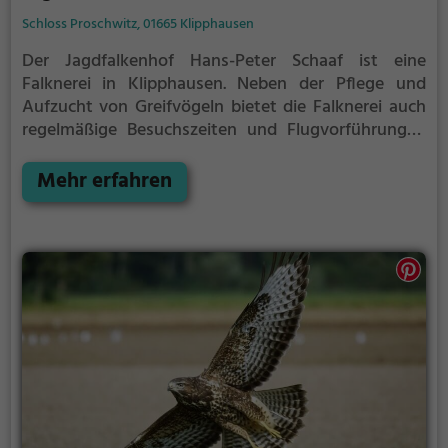
Schloss Proschwitz, 01665 Klipphausen
Der Jagdfalkenhof Hans-Peter Schaaf ist eine
Falknerei in Klipphausen.
Neben der Pflege und
Aufzucht von Greifvögeln bietet die Falknerei auch
regelmäßige Besuchszeiten und Flugvorführungen
an.
Die genauen Termine für die Flugshows findest
du auf der Website
Mehr erfahren