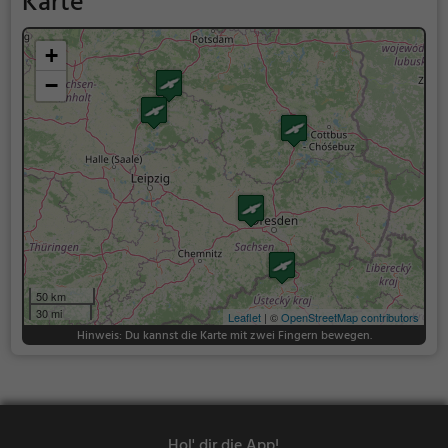
Karte
+
−
50 km
30 mi
Leaflet
| ©
OpenStreetMap contributors
Hinweis: Du kannst die Karte mit zwei Fingern bewegen.
Hol' dir die App!