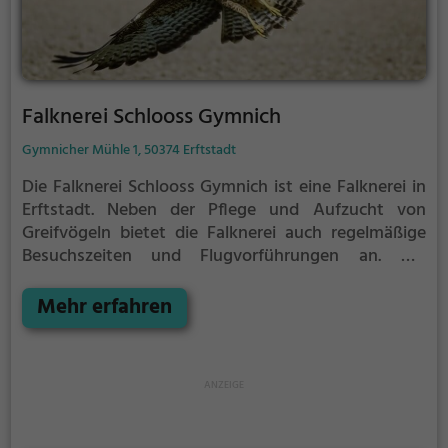
Falknerei Schlooss Gymnich
Gymnicher Mühle 1, 50374 Erftstadt
Die Falknerei Schlooss Gymnich ist eine Falknerei in
Erftstadt.
Neben der Pflege und Aufzucht von
Greifvögeln bietet die Falknerei auch regelmäßige
Besuchszeiten und Flugvorführungen an.
Die
genauen Termine für die Flugshows findest du auf
der Website
Mehr erfahren