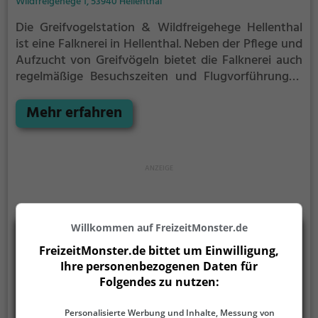
Wildfreigehege 1, 53940 Hellenthal
Die Greifvogelstation & Wildfreigehege Hellenthal
ist eine Falknerei in Hellenthal.
Neben der Pflege und
Aufzucht von Greifvögeln bietet die Falknerei auch
regelmäßige Besuchszeiten und Flugvorführungen
an.
Die genauen Termine für die Flugshows findest
du auf der Website
Mehr erfahren
Willkommen auf FreizeitMonster.de
FreizeitMonster.de bittet um Einwilligung,
Ihre personenbezogenen Daten für
Folgendes zu nutzen:
Personalisierte Werbung und Inhalte, Messung von