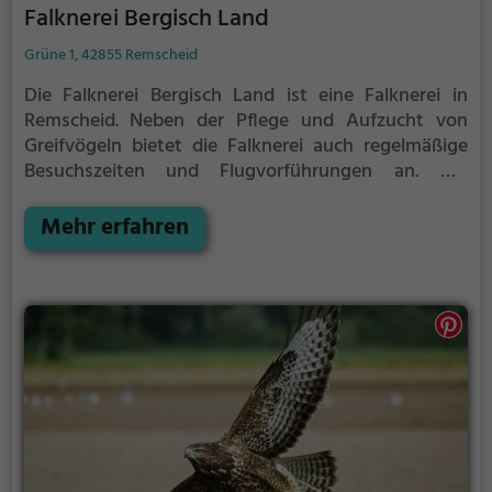
Falknerei Bergisch Land
Grüne 1, 42855 Remscheid
Die Falknerei Bergisch Land ist eine Falknerei in
Remscheid.
Neben der Pflege und Aufzucht von
Greifvögeln bietet die Falknerei auch regelmäßige
Besuchszeiten und Flugvorführungen an.
Die
genauen Termine für die Flugshows findest du auf
der Website
Mehr erfahren