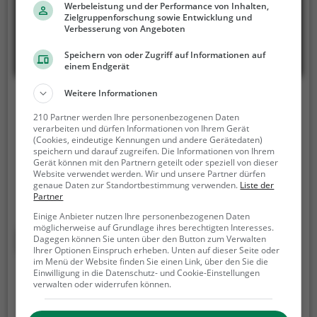
Werbeleistung und der Performance von Inhalten,
Zielgruppenforschung sowie Entwicklung und
Verbesserung von Angeboten
Speichern von oder Zugriff auf Informationen auf
einem Endgerät
Weitere Informationen
Falknerei im Sauerland
210 Partner werden Ihre personenbezogenen Daten
Oberstraße 91, 59964 Medebach
verarbeiten und dürfen Informationen von Ihrem Gerät
(Cookies, eindeutige Kennungen und andere Gerätedaten)
Die Falknerei im Sauerland ist eine Falknerei in
speichern und darauf zugreifen. Die Informationen von Ihrem
Gerät können mit den Partnern geteilt oder speziell von dieser
Medebach.
Neben der Pflege und Aufzucht von
Website verwendet werden. Wir und unsere Partner dürfen
Greifvögeln bietet die Falknerei auch regelmäßige
genaue Daten zur Standortbestimmung verwenden.
Liste der
Partner
Besuchszeiten und Flugvorführungen an.
Die
genauen Termine für die Flugshows findest du auf
Einige Anbieter nutzen Ihre personenbezogenen Daten
möglicherweise auf Grundlage ihres berechtigten Interesses.
der Website
Mehr erfahren
Dagegen können Sie unten über den Button zum Verwalten
Ihrer Optionen Einspruch erheben. Unten auf dieser Seite oder
im Menü der Website finden Sie einen Link, über den Sie die
Einwilligung in die Datenschutz- und Cookie-Einstellungen
Greifvogelparks in Langenfeld
verwalten oder widerrufen können.
(Rheinland)