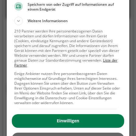
Speichern von oder Zugriff auf Informationen auf
einem Endgerät
Weitere Informationen
Falknerei Ruchlak
210 Partner werden Ihre personenbezogenen Daten
verarbeiten und dürfen Informationen von Ihrem Gerät
Lindackerstraße 4, 79843 Löffingen
(Cookies, eindeutige Kennungen und andere Gerätedaten)
speichern und darauf zugreifen. Die Informationen von Ihrem
Die Falknerei Ruchlak ist eine Falknerei in Löffingen.
Gerät können mit den Partnern geteilt oder speziell von dieser
Website verwendet werden. Wir und unsere Partner dürfen
Neben der Pflege und Aufzucht von Greifvögeln
genaue Daten zur Standortbestimmung verwenden.
Liste der
bietet die Falknerei auch regelmäßige Besuchszeiten
Partner
und Flugvorführungen an.
Die genauen Termine für
Einige Anbieter nutzen Ihre personenbezogenen Daten
die Flugshows findest du auf der Website
möglicherweise auf Grundlage ihres berechtigten Interesses.
Dagegen können Sie unten über den Button zum Verwalten
Mehr erfahren
Ihrer Optionen Einspruch erheben. Unten auf dieser Seite oder
im Menü der Website finden Sie einen Link, über den Sie die
Einwilligung in die Datenschutz- und Cookie-Einstellungen
verwalten oder widerrufen können.
Greifvogelparks in Menzingen
Greifvögel üben auf die meisten Menschen eine
Einwilligen
gewisse Anziehung und Faszination aus. Nicht
umsonst schmücken viele Raubvogelarten die