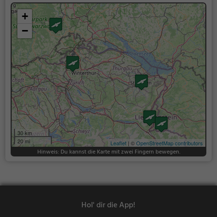
+
−
30 km
20 mi
Leaflet
| ©
OpenStreetMap contributors
Hinweis: Du kannst die Karte mit zwei Fingern bewegen.
Hol' dir die App!