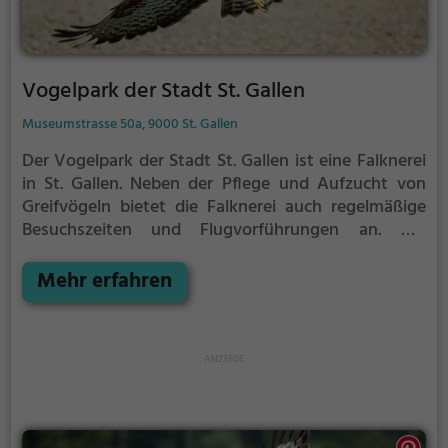
Vogelpark der Stadt St. Gallen
Museumstrasse 50a, 9000 St. Gallen
Der Vogelpark der Stadt St. Gallen ist eine Falknerei
in St. Gallen.
Neben der Pflege und Aufzucht von
Greifvögeln bietet die Falknerei auch regelmäßige
Besuchszeiten und Flugvorführungen an.
Die
genauen Termine für die Flugshows findest du auf
der Website
Mehr erfahren