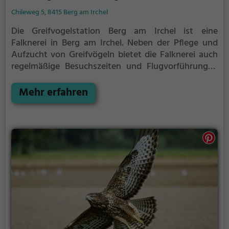
Chileweg 5, 8415 Berg am Irchel
Die Greifvogelstation Berg am Irchel ist eine
Falknerei in Berg am Irchel.
Neben der Pflege und
Aufzucht von Greifvögeln bietet die Falknerei auch
regelmäßige Besuchszeiten und Flugvorführungen
an.
Die genauen Termine für die Flugshows findest
du auf der Website
Mehr erfahren