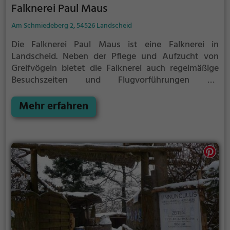
Falknerei Paul Maus
Am Schmiedeberg 2, 54526 Landscheid
Die Falknerei Paul Maus ist eine Falknerei in
Landscheid.
Neben der Pflege und Aufzucht von
Greifvögeln bietet die Falknerei auch regelmäßige
Besuchszeiten und Flugvorführungen an.
Greifvogelparks sind ein tolles Ausflugsziel mit
Kindern oder der ganzen Familie. Beobachtet, wie die
Mehr erfahren
majestätischen Vögel über eure Köpfe schweben
und lauscht den spannenden Erklärungen des
Falkners.