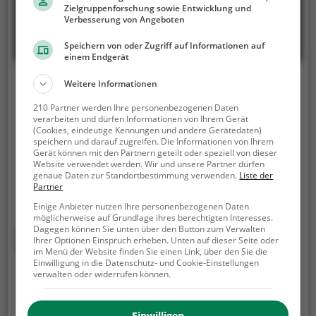
Zielgruppenforschung sowie Entwicklung und
Verbesserung von Angeboten
Speichern von oder Zugriff auf Informationen auf
einem Endgerät
Greifvogelstation und Wildfreigehege
Weitere Informationen
Hellenthal
210 Partner werden Ihre personenbezogenen Daten
verarbeiten und dürfen Informationen von Ihrem Gerät
Wildfreigehege 1, 53940 Hellenthal
(Cookies, eindeutige Kennungen und andere Gerätedaten)
speichern und darauf zugreifen. Die Informationen von Ihrem
Die Greifvogelstation & Wildfreigehege Hellenthal
Gerät können mit den Partnern geteilt oder speziell von dieser
Website verwendet werden. Wir und unsere Partner dürfen
ist eine Falknerei in Hellenthal.
Neben der Pflege und
genaue Daten zur Standortbestimmung verwenden.
Liste der
Aufzucht von Greifvögeln bietet die Falknerei auch
Partner
regelmäßige Besuchszeiten und Flugvorführungen
Einige Anbieter nutzen Ihre personenbezogenen Daten
an.
Die genauen Termine für die Flugshows findest
möglicherweise auf Grundlage ihres berechtigten Interesses.
Dagegen können Sie unten über den Button zum Verwalten
du auf der Website
Mehr erfahren
Ihrer Optionen Einspruch erheben. Unten auf dieser Seite oder
im Menü der Website finden Sie einen Link, über den Sie die
Einwilligung in die Datenschutz- und Cookie-Einstellungen
Greifvogelparks in Neunkirchen
verwalten oder widerrufen können.
Greifvögel üben auf die meisten Menschen eine
Einwilligen