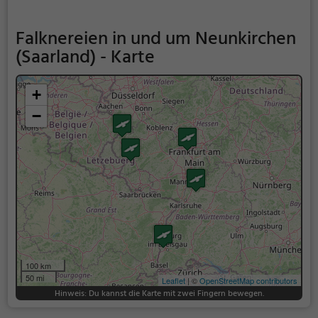
Falknereien in und um Neunkirchen
(Saarland) - Karte
+
−
100 km
50 mi
Leaflet
| ©
OpenStreetMap contributors
Hinweis: Du kannst die Karte mit zwei Fingern bewegen.