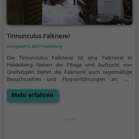
Tinnunculus Falknerei
Königstuhl 2, 69117 Heidelberg
Die Tinnunculus Falknerei ist eine Falknerei in
Heidelberg.
Neben der Pflege und Aufzucht von
Greifvögeln bietet die Falknerei auch regelmäßige
Besuchszeiten und Flugvorführungen an.
Die
genauen Termine für die Flugshows findest du auf
der Website
Mehr erfahren