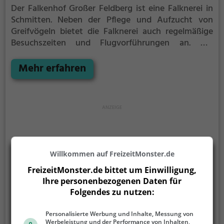
Der Falkenhof Großer Feldberg ist eine Falknerei in
Schmitten.
Neben der Pflege und Aufzucht von
Greifvögeln bietet die Falknerei auch regelmäßige
Besuchszeiten und Flugvorführungen an.
Die
genauen Termine für die Flugshows findest du auf
der Website
Mehr erfahren
Willkommen auf FreizeitMonster.de
FreizeitMonster.de bittet um Einwilligung,
Ihre personenbezogenen Daten für
Folgendes zu nutzen:
Personalisierte Werbung und Inhalte, Messung von
Werbeleistung und der Performance von Inhalten,