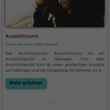
Aussichtsturm
Großsander Straße, 26670 Uplengen
Der Aussichtspunkt Aussichtsturm ist ein
Aussichtspunkt in Uplengen.
Von dem
Aussichtspunkt hast du einen großartigen Ausblick
auf Uplengen und die Umgebung.
Im Sommer ist der
Aussichtspunkt Aussichtsturm ein schönes
Ausflugsziel für Familienausflüge, Wanderungen
Mehr erfahren
oder zum Picknicken und lockt an warmen und
sonnigen Tagen viele Besucher aus der Region an.