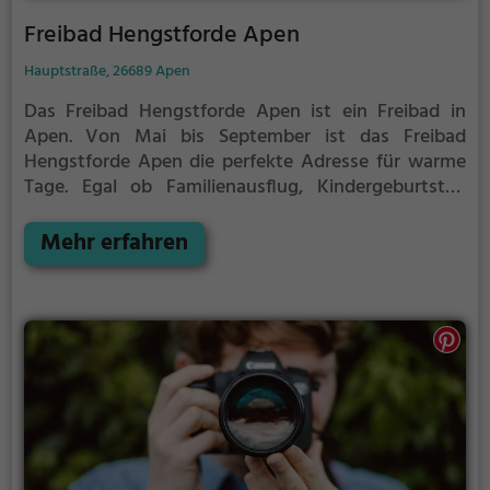
Freibad Hengstforde Apen
Hauptstraße, 26689 Apen
Das Freibad Hengstforde Apen ist ein Freibad in
Apen.
Von Mai bis September ist das Freibad
Hengstforde Apen die perfekte Adresse für warme
Tage. Egal ob Familienausflug, Kindergeburtstag
oder ganz einfach mit Freunden - im Freibad
Hengstforde Apen kommt jeder auf seine Kosten.
Mehr erfahren
Bei gutem Wetter kann die Freibadsaison im Freibad
Hengstforde Apen auch verlängert werden.
Informationen hierzu findest du auf der Website.