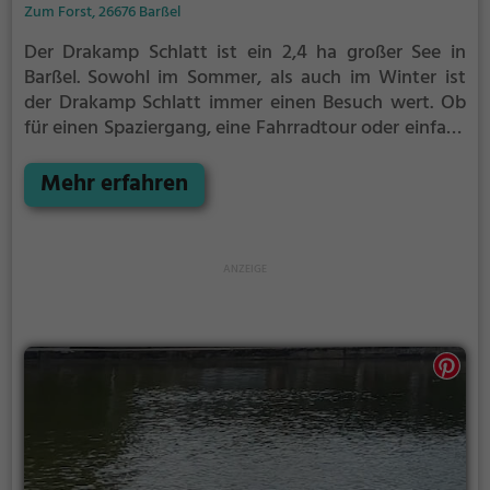
Zum Forst, 26676 Barßel
Der Drakamp Schlatt ist ein 2,4 ha großer See in
Barßel.
Sowohl im Sommer, als auch im Winter ist
der Drakamp Schlatt immer einen Besuch wert. Ob
für einen Spaziergang, eine Fahrradtour oder einfach
um die Natur zu genießen - der Drakamp Schlatt
bietet zahlreiche Möglichkeiten für
Mehr erfahren
Freizeitaktivitäten.