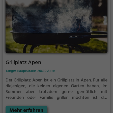
Grillplatz Apen
Tanger Hauptstraße, 26689 Apen
Der Grillplatz Apen ist ein Grillplatz in Apen.
Für alle
diejenigen, die keinen eigenen Garten haben, im
Sommer aber trotzdem gerne gemütlich mit
Freunden oder Familie grillen möchten ist der
Grillplatz Apen die Lösung. Gegrillt wird hier mit
Holzkohle.
Mehr erfahren