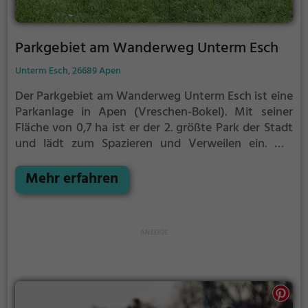
Parkgebiet am Wanderweg Unterm Esch
Unterm Esch, 26689 Apen
Der Parkgebiet am Wanderweg Unterm Esch ist eine
Parkanlage in Apen (Vreschen-Bokel).
Mit seiner
Fläche von 0,7 ha ist er der 2. größte Park der Stadt
und lädt zum Spazieren und Verweilen ein.
Mit
einladenden Grünflächen und Sitzgelegenheiten
bietet der Parkgebiet am Wanderweg Unterm Esch
Mehr erfahren
zahlreiche Möglichkeiten zur Entspannung.