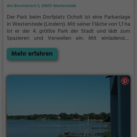
Am Brunneneck 5, 26655 Westerstede
Der Park beim Dorfplatz Ocholt ist eine Parkanlage
in Westerstede (Lindern).
Mit seiner Fläche von 1,1 ha
ist er der 4. größte Park der Stadt und lädt zum
Spazieren und Verweilen ein.
Mit einladenden
Grünflächen und Sitzgelegenheiten bietet der Park
beim Dorfplatz Ocholt zahlreiche Möglichkeiten zur
Mehr erfahren
Entspannung.