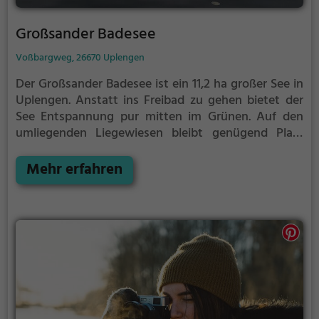
Großsander Badesee
Voßbargweg, 26670 Uplengen
Der Großsander Badesee ist ein 11,2 ha großer See in
Uplengen.
Anstatt ins Freibad zu gehen bietet der
See Entspannung pur mitten im Grünen. Auf den
umliegenden Liegewiesen bleibt genügend Platz
zum Sonnen, Spielen oder Picknicken. Von Mai bis
September ist der Großsander Badesee ein beliebtes
Mehr erfahren
Ausflugsziel. Egal ob für Familien, Freunde oder
Paare, der Großsander Badesee ist die Adresse für
warme Tage.