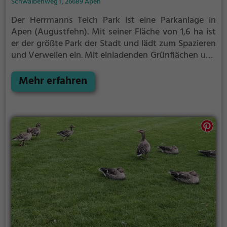
Schwalbenweg 1, 26689 Apen
Der Herrmanns Teich Park ist eine Parkanlage in
Apen (Augustfehn).
Mit seiner Fläche von 1,6 ha ist
er der größte Park der Stadt und lädt zum Spazieren
und Verweilen ein.
Mit einladenden Grünflächen und
Sitzgelegenheiten bietet der Herrmanns Teich Park
zahlreiche Möglichkeiten zur Entspannung.
Mehr erfahren