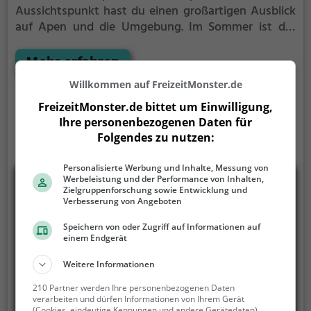
Aussichtspunkt hast du einen großartigen Ausblick
auf Apen und die Umgebung.
Im Sommer ist der
Aussichtspunkt Landschaftsfenster Tange ein
schönes Ausflugsziel für Familienausflüge,
Mehr erfahren
Wanderungen oder zum Picknicken und lockt an
Willkommen auf FreizeitMonster.de
warmen und sonnigen Tagen viele Besucher aus der
Region an.
FreizeitMonster.de bittet um Einwilligung,
Ihre personenbezogenen Daten für
Folgendes zu nutzen:
Personalisierte Werbung und Inhalte, Messung von
Werbeleistung und der Performance von Inhalten,
Zielgruppenforschung sowie Entwicklung und
Verbesserung von Angeboten
Speichern von oder Zugriff auf Informationen auf
einem Endgerät
Weitere Informationen
210 Partner werden Ihre personenbezogenen Daten
verarbeiten und dürfen Informationen von Ihrem Gerät
(Cookies, eindeutige Kennungen und andere Gerätedaten)