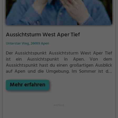
Aussichtsturm West Aper Tief
Unterster Weg, 26689 Apen
Der Aussichtspunkt Aussichtsturm West Aper Tief
ist ein Aussichtspunkt in Apen.
Von dem
Aussichtspunkt hast du einen großartigen Ausblick
auf Apen und die Umgebung.
Im Sommer ist der
Aussichtspunkt Aussichtsturm West Aper Tief ein
schönes Ausflugsziel für Familienausflüge,
Mehr erfahren
Wanderungen oder zum Picknicken und lockt an
warmen und sonnigen Tagen viele Besucher aus der
Region an.