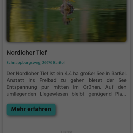
Nordloher Tief
Schnappburgsweg, 26676 Barßel
Der Nordloher Tief ist ein 4,4 ha großer See in Barßel.
Anstatt ins Freibad zu gehen bietet der See
Entspannung pur mitten im Grünen. Auf den
umliegenden Liegewiesen bleibt genügend Platz
zum Sonnen, Spielen oder Picknicken. Von Mai bis
September ist der Nordloher Tief ein beliebtes
Mehr erfahren
Ausflugsziel. Egal ob für Familien, Freunde oder
Paare, der Nordloher Tief ist die Adresse für warme
Tage.