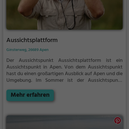
Aussichtsplattform
Ginsterweg, 26689 Apen
Der Aussichtspunkt Aussichtsplattform ist ein
Aussichtspunkt in Apen.
Von dem Aussichtspunkt
hast du einen großartigen Ausblick auf Apen und die
Umgebung.
Im Sommer ist der Aussichtspunkt
Aussichtsplattform ein schönes Ausflugsziel für
Familienausflüge, Wanderungen oder zum
Mehr erfahren
Picknicken und lockt an warmen und sonnigen
Tagen viele Besucher aus der Region an.