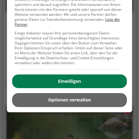
speichern und darauf zugreifen. Die Informationen von Ihrem
Gerät können mit den Partnern geteilt oder speziell von dieser
Website verwendet werden. Wir und unsere Partner dürfen
genaue Daten zur Standortbestimmung verwenden.
Liste der
Bowling Center Barßel
Partner
Einige Anbieter nutzen Ihre personenbezogenen Daten
Ammerländer Straße 31, 26676 Barßel
möglicherweise auf Grundlage ihres berechtigten Interesses.
Dagegen können Sie unten über den Button zum Verwalten
Bowling Center Barßel ist eine Bowlingbahn in
Ihrer Optionen Einspruch erheben. Unten auf dieser Seite oder
Barßel.
Die Bowlingbahn ist die perfekte Anlaufstelle
im Menü der Website finden Sie einen Link, über den Sie die
Einwilligung in die Datenschutz- und Cookie-Einstellungen
für einen sportlichen Abend mit Freunden oder der
verwalten oder widerrufen können.
Familie.
Die beliebte Präzisionssportart ist vor allem
an regnerischen und kalten Tagen eine geeignete
Freizeitbeschäftigung, sportliche Betätigung und
Einwilligen
Mehr erfahren
Wettbewerbscharakter inklusive.
Optionen verwalten