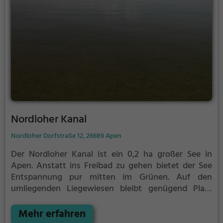
Nordloher Kanal
Nordloher Dorfstraße 12, 26689 Apen
Der Nordloher Kanal ist ein 0,2 ha großer See in
Apen.
Anstatt ins Freibad zu gehen bietet der See
Entspannung pur mitten im Grünen. Auf den
umliegenden Liegewiesen bleibt genügend Platz
zum Sonnen, Spielen oder Picknicken. Von Mai bis
September ist der Nordloher Kanal ein beliebtes
Mehr erfahren