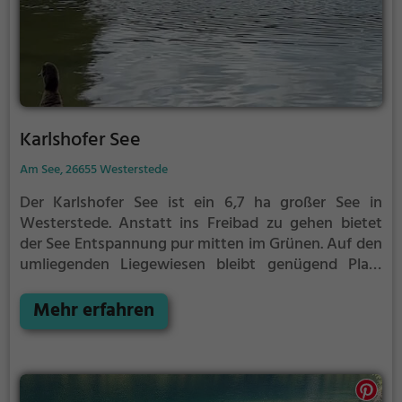
Karlshofer See
Am See, 26655 Westerstede
Der Karlshofer See ist ein 6,7 ha großer See in
Westerstede.
Anstatt ins Freibad zu gehen bietet
der See Entspannung pur mitten im Grünen. Auf den
umliegenden Liegewiesen bleibt genügend Platz
zum Sonnen, Spielen oder Picknicken. Von Mai bis
September ist der Karlshofer See ein beliebtes
Mehr erfahren
Ausflugsziel. Egal ob für Familien, Freunde oder
Paare, der Karlshofer See ist die Adresse für warme
Tage.