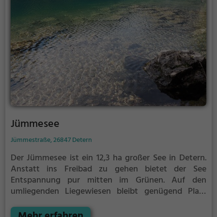
Jümmesee
Jümmestraße, 26847 Detern
Der Jümmesee ist ein 12,3 ha großer See in Detern.
Anstatt ins Freibad zu gehen bietet der See
Entspannung pur mitten im Grünen. Auf den
umliegenden Liegewiesen bleibt genügend Platz
zum Sonnen, Spielen oder Picknicken. Von Mai bis
September ist der Jümmesee ein beliebtes
Mehr erfahren