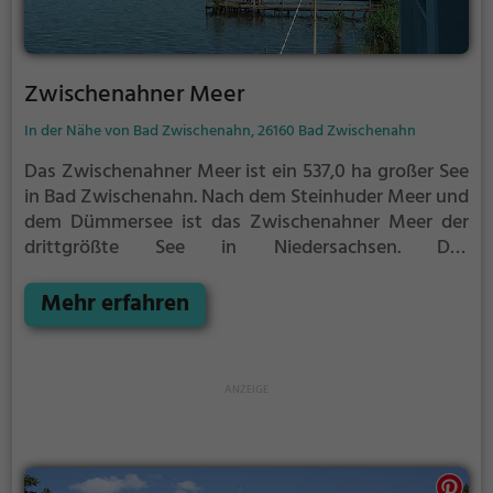
Zwischenahner Meer
In der Nähe von Bad Zwischenahn, 26160 Bad Zwischenahn
Das Zwischenahner Meer ist ein 537,0 ha großer See
in Bad Zwischenahn. Nach dem Steinhuder Meer und
dem Dümmersee ist das Zwischenahner Meer der
drittgrößte See in Niedersachsen.
Das
Zwischenahner Meer ist Heimat zahlreicher Tier- und
Pflanzenarten. Ein Naturschutzgebiet am nördlichen
Mehr erfahren
Ufer des Sees sorgt besonders für den Erhalt der
Flora und Fauna.