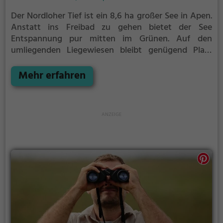
Der Nordloher Tief ist ein 8,6 ha großer See in Apen.
Anstatt ins Freibad zu gehen bietet der See
Entspannung pur mitten im Grünen. Auf den
umliegenden Liegewiesen bleibt genügend Platz
zum Sonnen, Spielen oder Picknicken. Von Mai bis
September ist der Nordloher Tief ein beliebtes
Mehr erfahren
Ausflugsziel. Egal ob für Familien, Freunde oder
Paare, der Nordloher Tief ist die Adresse für warme
Tage.