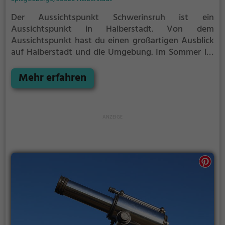
Der Aussichtspunkt Schwerinsruh ist ein
Aussichtspunkt in Halberstadt.
Von dem
Aussichtspunkt hast du einen großartigen Ausblick
auf Halberstadt und die Umgebung.
Im Sommer ist
der Aussichtspunkt Schwerinsruh ein schönes
Ausflugsziel für Familienausflüge, Wanderungen
Mehr erfahren
oder zum Picknicken und lockt an warmen und
sonnigen Tagen viele Besucher aus der Region an.