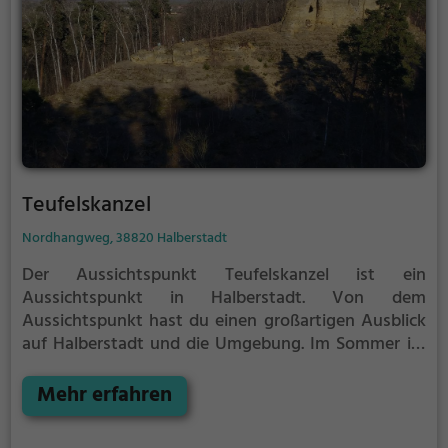
Anlage zu erhöhen.
Teufelskanzel
Nordhangweg, 38820 Halberstadt
Der Aussichtspunkt Teufelskanzel ist ein
Aussichtspunkt in Halberstadt.
Von dem
Aussichtspunkt hast du einen großartigen Ausblick
auf Halberstadt und die Umgebung.
Im Sommer ist
der Aussichtspunkt Teufelskanzel ein schönes
Ausflugsziel für Familienausflüge, Wanderungen
Mehr erfahren
oder zum Picknicken und lockt an warmen und
sonnigen Tagen viele Besucher aus der Region an.