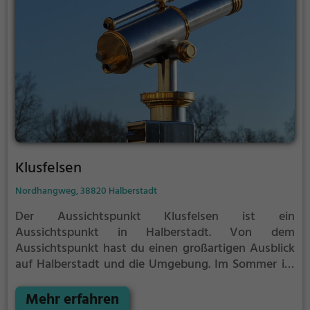
Klusfelsen
Nordhangweg, 38820 Halberstadt
Der Aussichtspunkt Klusfelsen ist ein
Aussichtspunkt in Halberstadt.
Von dem
Aussichtspunkt hast du einen großartigen Ausblick
auf Halberstadt und die Umgebung.
Im Sommer ist
der Aussichtspunkt Klusfelsen ein schönes
Ausflugsziel für Familienausflüge, Wanderungen
Mehr erfahren