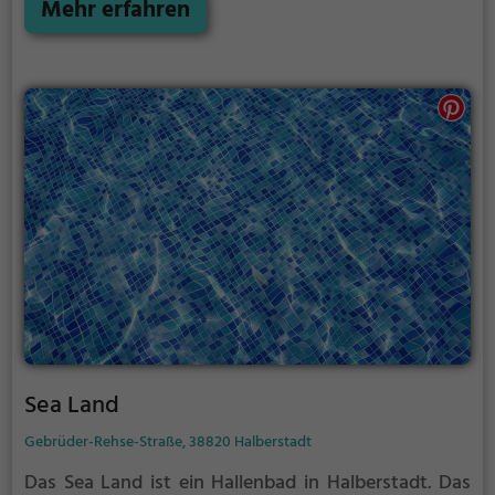
lange und bewegte Geschichte und sind auf jeden
Mehr erfahren
Fall einen Besuch wert.
Sea Land
Gebrüder-Rehse-Straße, 38820 Halberstadt
Das Sea Land ist ein Hallenbad in Halberstadt.
Das