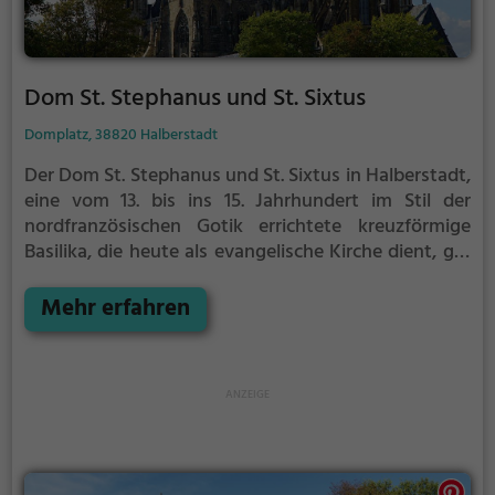
Dom St. Stephanus und St. Sixtus
Domplatz, 38820 Halberstadt
Der Dom St. Stephanus und St. Sixtus in Halberstadt,
eine vom 13. bis ins 15. Jahrhundert im Stil der
nordfranzösischen Gotik errichtete kreuzförmige
Basilika, die heute als evangelische Kirche dient, gilt
als einer der wenigen großen Kirchenbauten des
französischen Kathedralschemas in Deutschland. Er
Mehr erfahren
befindet sich inmitten eines Ensembles von
romanischen, barocken, neogotischen und
modernen Bauten am Rande des historischen Kerns
der im nördlichen Harzvorland gelegenen Stadt. Er
wurde im Zweiten Weltkrieg bei den Luftangriffen
auf Halberstadt schwer beschädigt. Er befindet sich
im Eigentum der Kulturstiftung Sachsen-Anhalt.