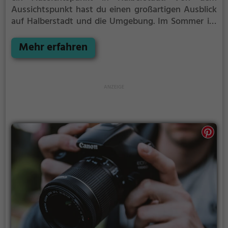
Aussichtspunkt hast du einen großartigen Ausblick
auf Halberstadt und die Umgebung.
Im Sommer ist
der Aussichtspunkt Aussichtspunkt Kalte Warte ein
schönes Ausflugsziel für Familienausflüge,
Mehr erfahren
Wanderungen oder zum Picknicken und lockt an
warmen und sonnigen Tagen viele Besucher aus der
Region an.