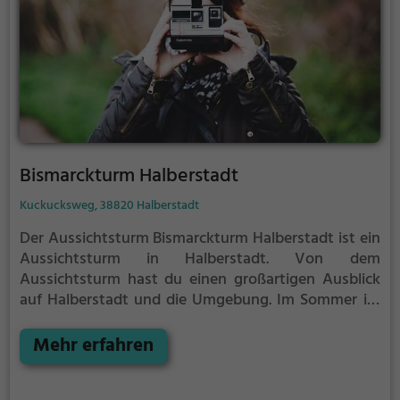
Bismarckturm Halberstadt
Kuckucksweg, 38820 Halberstadt
Der Aussichtsturm Bismarckturm Halberstadt ist ein
Aussichtsturm in Halberstadt.
Von dem
Aussichtsturm hast du einen großartigen Ausblick
auf Halberstadt und die Umgebung.
Im Sommer ist
der Aussichtsturm Bismarckturm Halberstadt ein
schönes Ausflugsziel für Familienausflüge,
Mehr erfahren
Wanderungen oder zum Picknicken und lockt an
warmen und sonnigen Tagen viele Besucher aus der