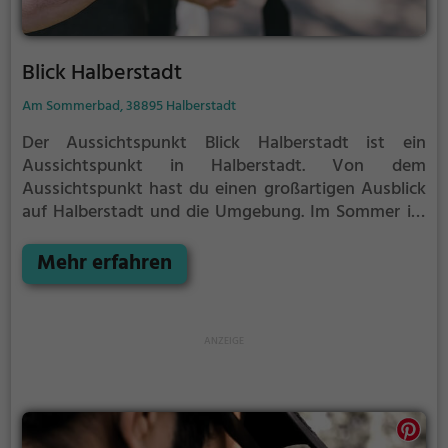
Blick Halberstadt
Am Sommerbad, 38895 Halberstadt
Der Aussichtspunkt Blick Halberstadt ist ein
Aussichtspunkt in Halberstadt.
Von dem
Aussichtspunkt hast du einen großartigen Ausblick
auf Halberstadt und die Umgebung.
Im Sommer ist
der Aussichtspunkt Blick Halberstadt ein schönes
Ausflugsziel für Familienausflüge, Wanderungen
Mehr erfahren
oder zum Picknicken und lockt an warmen und
sonnigen Tagen viele Besucher aus der Region an.