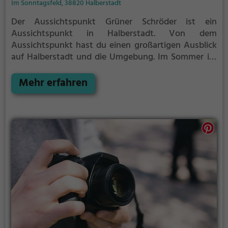
Im Sonntagsfeld, 38820 Halberstadt
Der Aussichtspunkt Grüner Schröder ist ein
Aussichtspunkt in Halberstadt.
Von dem
Aussichtspunkt hast du einen großartigen Ausblick
auf Halberstadt und die Umgebung.
Im Sommer ist
der Aussichtspunkt Grüner Schröder ein schönes
Ausflugsziel für Familienausflüge, Wanderungen
Mehr erfahren
oder zum Picknicken und lockt an warmen und
sonnigen Tagen viele Besucher aus der Region an.