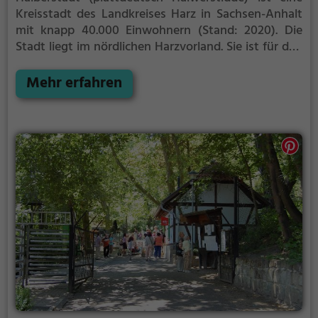
Kreisstadt des Landkreises Harz in Sachsen-Anhalt
mit knapp 40.000 Einwohnern (Stand: 2020). Die
Stadt liegt im nördlichen Harzvorland.
Sie ist für den
mittelalterlichen Dom und die Dosenwürstchen
bekannt. Im 18. Jahrhundert waren die
Mehr erfahren
Stadtbewohner zu einem Zehntel jüdisch. Die
Innenstadt wurde am 8. April 1945 durch einen
Luftangriff zu mehr als 80 % zerstört. Während die
DDR wenig Interesse für den Erhalt der historischen
Bausubstanz hatte, sind seit 1990 viele Bauwerke
saniert worden.