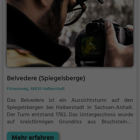
Belvedere (Spiegelsberge)
Fitnessweg, 38820 Halberstadt
Das Belvedere ist ein Aussichtsturm auf den
Spiegelsbergen bei Halberstadt in Sachsen-Anhalt.
Der Turm entstand 1782. Das Untergeschoss wurde
auf kreisförmigen Grundriss aus Bruchsteinen
errichtet. Das von einer Kuppel bekrönte
Obergeschoss ist sechseckig. An den Außenseiten
Mehr erfahren