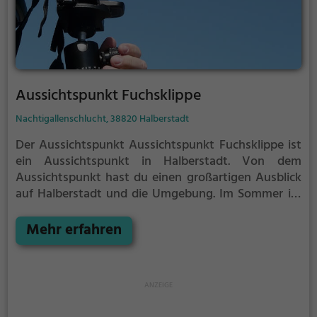
Aussichtspunkt Fuchsklippe
Nachtigallenschlucht, 38820 Halberstadt
Der Aussichtspunkt Aussichtspunkt Fuchsklippe ist
ein Aussichtspunkt in Halberstadt.
Von dem
Aussichtspunkt hast du einen großartigen Ausblick
auf Halberstadt und die Umgebung.
Im Sommer ist
der Aussichtspunkt Aussichtspunkt Fuchsklippe ein
schönes Ausflugsziel für Familienausflüge,
Mehr erfahren
Wanderungen oder zum Picknicken und lockt an
warmen und sonnigen Tagen viele Besucher aus der
Region an.