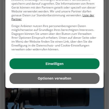
speichern und darauf zugreifen. Die Informationen von Ihrem
Bowlingbahn Gut Holz
Gerät können mit den Partnern geteilt oder speziell von dieser
Website verwendet werden. Wir und unsere Partner dürfen
genaue Daten zur Standortbestimmung verwenden.
Liste der
Lieberkühnstraße, 38820 Halberstadt
Partner
Bowlingbahn Gut Holz ist eine Bowlingbahn in
Einige Anbieter nutzen Ihre personenbezogenen Daten
möglicherweise auf Grundlage ihres berechtigten Interesses.
Halberstadt.
Die Bowlingbahn ist die perfekte
Dagegen können Sie unten über den Button zum Verwalten
Anlaufstelle für einen sportlichen Abend mit
Ihrer Optionen Einspruch erheben. Unten auf dieser Seite oder
Freunden oder der Familie.
Die beliebte
im Menü der Website finden Sie einen Link, über den Sie die
Einwilligung in die Datenschutz- und Cookie-Einstellungen
Präzisionssportart ist vor allem an regnerischen und
verwalten oder widerrufen können.
kalten Tagen eine geeignete Freizeitbeschäftigung,
Mehr erfahren
sportliche Betätigung und Wettbewerbscharakter
inklusive.
Einwilligen
Optionen verwalten