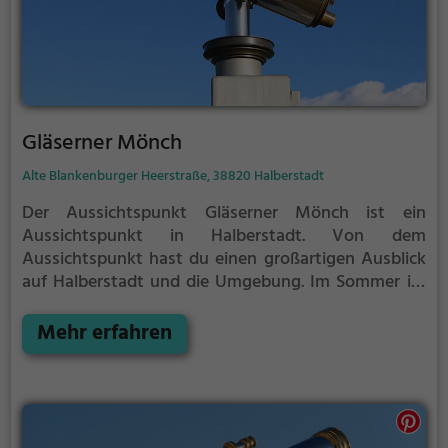
Gläserner Mönch
Alte Blankenburger Heerstraße, 38820 Halberstadt
Der Aussichtspunkt Gläserner Mönch ist ein
Aussichtspunkt in Halberstadt.
Von dem
Aussichtspunkt hast du einen großartigen Ausblick
auf Halberstadt und die Umgebung.
Im Sommer ist
der Aussichtspunkt Gläserner Mönch ein schönes
Ausflugsziel für Familienausflüge, Wanderungen
Mehr erfahren
oder zum Picknicken und lockt an warmen und
sonnigen Tagen viele Besucher aus der Region an.