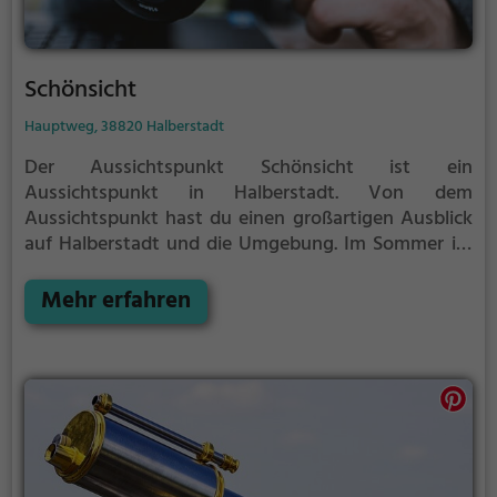
Schönsicht
Hauptweg, 38820 Halberstadt
Der Aussichtspunkt Schönsicht ist ein
Aussichtspunkt in Halberstadt.
Von dem
Aussichtspunkt hast du einen großartigen Ausblick
auf Halberstadt und die Umgebung.
Im Sommer ist
der Aussichtspunkt Schönsicht ein schönes
Ausflugsziel für Familienausflüge, Wanderungen
Mehr erfahren
oder zum Picknicken und lockt an warmen und
sonnigen Tagen viele Besucher aus der Region an.