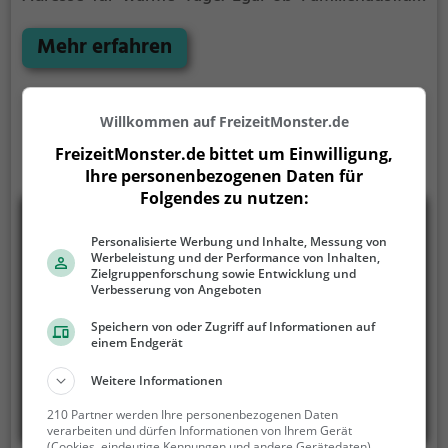
Kindergeburtstag oder ganz einfach mit Freunden -
im Freibad Langenstein Halberstadt kommt jeder
Mehr erfahren
auf seine Kosten. Bei gutem Wetter kann die
Freibadsaison im Freibad Langenstein Halberstadt
auch verlängert werden. Informationen hierzu
Willkommen auf FreizeitMonster.de
findest du auf der Website.
FreizeitMonster.de bittet um Einwilligung,
Ihre personenbezogenen Daten für
Folgendes zu nutzen:
Personalisierte Werbung und Inhalte, Messung von
Werbeleistung und der Performance von Inhalten,
Zielgruppenforschung sowie Entwicklung und
Verbesserung von Angeboten
Speichern von oder Zugriff auf Informationen auf
einem Endgerät
Weitere Informationen
210 Partner werden Ihre personenbezogenen Daten
verarbeiten und dürfen Informationen von Ihrem Gerät
(Cookies, eindeutige Kennungen und andere Gerätedaten)