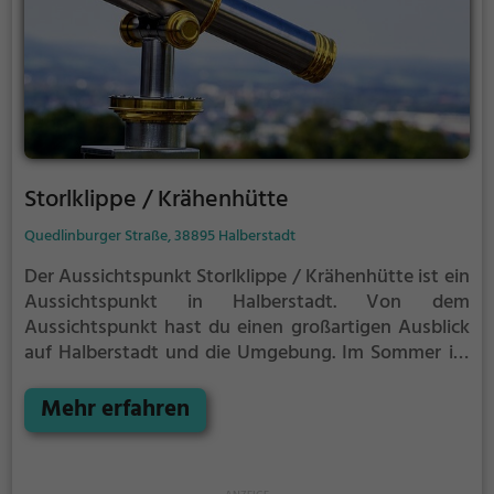
Storlklippe / Krähenhütte
Quedlinburger Straße, 38895 Halberstadt
Der Aussichtspunkt Storlklippe / Krähenhütte ist ein
Aussichtspunkt in Halberstadt.
Von dem
Aussichtspunkt hast du einen großartigen Ausblick
auf Halberstadt und die Umgebung.
Im Sommer ist
der Aussichtspunkt Storlklippe / Krähenhütte ein
schönes Ausflugsziel für Familienausflüge,
Mehr erfahren
Wanderungen oder zum Picknicken und lockt an
warmen und sonnigen Tagen viele Besucher aus der
Region an.