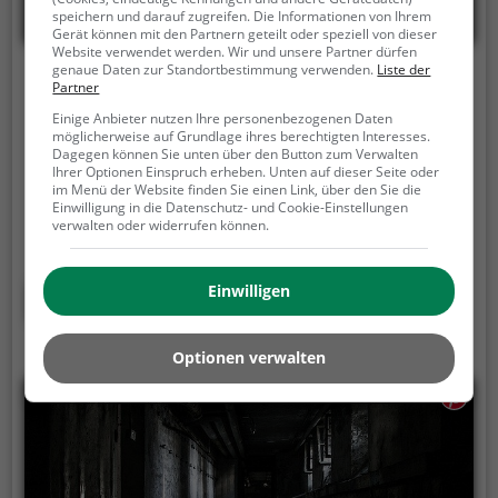
speichern und darauf zugreifen. Die Informationen von Ihrem
Gerät können mit den Partnern geteilt oder speziell von dieser
Website verwendet werden. Wir und unsere Partner dürfen
genaue Daten zur Standortbestimmung verwenden.
Liste der
Fun Fabrik Bowling
Partner
Einige Anbieter nutzen Ihre personenbezogenen Daten
Kaistraße 54-56, 24114 Kiel
möglicherweise auf Grundlage ihres berechtigten Interesses.
Dagegen können Sie unten über den Button zum Verwalten
Fun Fabrik Bowling ist eine Bowlingbahn in Kiel.
Die
Ihrer Optionen Einspruch erheben. Unten auf dieser Seite oder
Bowlingbahn ist die perfekte Anlaufstelle für einen
im Menü der Website finden Sie einen Link, über den Sie die
Einwilligung in die Datenschutz- und Cookie-Einstellungen
sportlichen Abend mit Freunden oder der Familie.
verwalten oder widerrufen können.
Die beliebte Präzisionssportart ist vor allem an
regnerischen und kalten Tagen eine geeignete
Freizeitbeschäftigung, sportliche Betätigung und
Einwilligen
Mehr erfahren
Wettbewerbscharakter inklusive.
Optionen verwalten