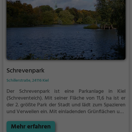
Schrevenpark
Schillerstraße, 24116 Kiel
Der Schrevenpark ist eine Parkanlage in Kiel
(Schreventeich).
Mit seiner Fläche von 11,6 ha ist er
der 2. größte Park der Stadt und lädt zum Spazieren
und Verweilen ein.
Mit einladenden Grünflächen und
Sitzgelegenheiten bietet der Schrevenpark
zahlreiche Möglichkeiten zur Entspannung.
Mehr erfahren