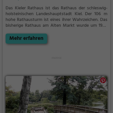
Das Kieler Rathaus ist das Rathaus der schleswig-
holsteinischen Landeshauptstadt Kiel. Der 106 m
hohe Rathausturm ist eines ihrer Wahrzeichen.
Das
bisherige Rathaus am Alten Markt wurde um 1900
für die damals stark wachsende Marine- und
Werftenstadt zu klein. Daher wurde von 1907 bis 1911
Mehr erfahren
das jetzige Rathaus mit Turm in der Vorstadt am
heutigen Rathausplatz westlich der Altstadt gebaut.
Es wurde lange als „Neues Rathaus“ bezeichnet.