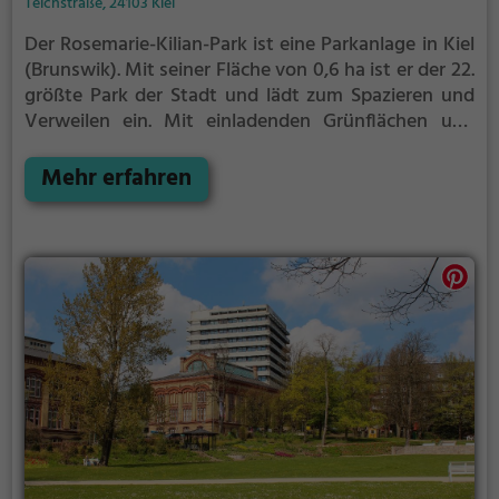
Teichstraße, 24103 Kiel
Der Rosemarie-Kilian-Park ist eine Parkanlage in Kiel
(Brunswik).
Mit seiner Fläche von 0,6 ha ist er der 22.
größte Park der Stadt und lädt zum Spazieren und
Verweilen ein.
Mit einladenden Grünflächen und
Sitzgelegenheiten bietet der Rosemarie-Kilian-Park
zahlreiche Möglichkeiten zur Entspannung.
Mehr erfahren