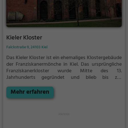
Kieler Kloster
Falckstraße 9, 24103 Kiel
Das Kieler Kloster ist ein ehemaliges Klostergebäude
der Franziskanermönche in Kiel.
Das ursprüngliche
Franziskanerkloster wurde Mitte des 13.
Jahrhunderts gegründet und blieb bis zur
Reformation bestehen.
Im Zweiten Weltkrieg wurde
das alte Klostergebäude zerstört und erst nach dem
Mehr erfahren
Krieg wiederaufgebaut.