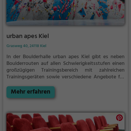
urban apes Kiel
Grasweg 40, 24118 Kiel
In der Boulderhalle urban apes Kiel gibt es neben
Boulderrouten auf allen Schwierigkeitsstufen einen
großzügigen Trainingsbereich mit zahlreichen
Trainingsgeräten sowie verschiedene Angebote für
Groß und Klein.
Weitere Informationen zu Preisen
und Öffnungszeiten findest du auf der Website.
Mehr erfahren