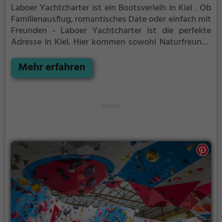
Laboer Yachtcharter ist ein Bootsverleih in Kiel .
Ob
Familienausflug, romantisches Date oder einfach mit
Freunden - Laboer Yachtcharter ist die perfekte
Adresse in Kiel. Hier kommen sowohl Naturfreunde
als auch Sportbegeisterte und echte Wasserratten
auf ihre Kosten.
Mehr erfahren