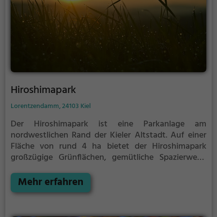
Hiroshimapark
Lorentzendamm, 24103 Kiel
Der Hiroshimapark ist eine Parkanlage am
nordwestlichen Rand der Kieler Altstadt.
Auf einer
Fläche von rund 4 ha bietet der Hiroshimapark
großzügige Grünflächen, gemütliche Spazierwege
und Sitzgelegenheiten zur Entspannung.
Im Osten
grenzt der Hiroshimapark an den Ratsdienergarten.
Mehr erfahren