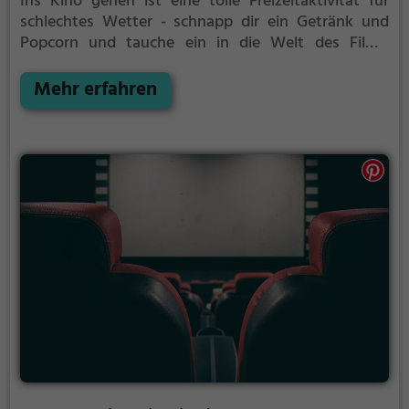
Ins Kino gehen ist eine tolle Freizeitaktivität für
schlechtes Wetter - schnapp dir ein Getränk und
Popcorn und tauche ein in die Welt des Films.
Weitere Infos zum Kinoprogamm und den
Öffnungszeiten, sowie Tickets findest du auf der
Mehr erfahren
Website.