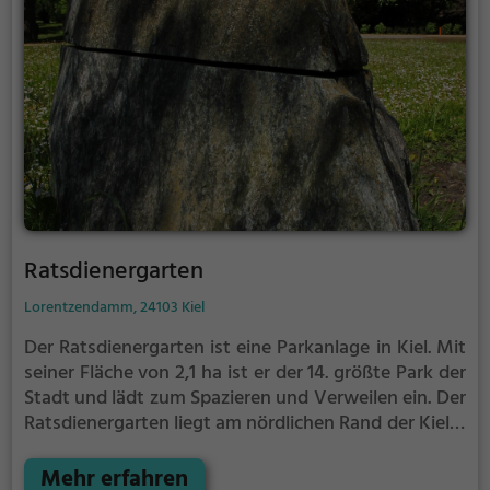
Ratsdienergarten
Lorentzendamm, 24103 Kiel
Der Ratsdienergarten ist eine Parkanlage in Kiel.
Mit
seiner Fläche von 2,1 ha ist er der 14. größte Park der
Stadt und lädt zum Spazieren und Verweilen ein.
Der
Ratsdienergarten liegt am nördlichen Rand der Kieler
Altstadt und wird von Lorentzendamm und
Jensendamm eingegrenzt. Im Westen grenzt der
Mehr erfahren