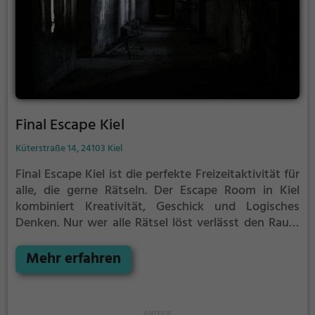
Final Escape Kiel
Küterstraße 14, 24103 Kiel
Final Escape Kiel ist die perfekte Freizeitaktivität für
alle, die gerne Rätseln.
Der Escape Room in Kiel
kombiniert Kreativität, Geschick und Logisches
Denken. Nur wer alle Rätsel löst verlässt den Raum
als Sieger, aber Achtung: nur als Team könnt ihr
gewinnen. Im Escape Room ist für Einzelkämpfer
Mehr erfahren
kein Platz. Nur wer als Gruppe zusammenarbeitet
und seine Fähigkeiten kombiniert kann das Rätsel
lösen.