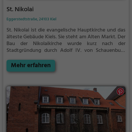
St. Nikolai
Eggerstedtstraße, 24103 Kiel
St. Nikolai ist die evangelische Hauptkirche und das
älteste Gebäude Kiels. Sie steht am Alten Markt.
Der
Bau der Nikolaikirche wurde kurz nach der
Stadtgründung durch Adolf IV. von Schauenburg
und Holstein um 1242 begonnen. Der gotische
Hallenbau wurde hundert Jahre später nach dem
Mehr erfahren
Vorbild der Petrikirche in Lübeck umgebaut und, mit
einem langen Chor versehen, als
Backsteinhallenkirche mit einem dreischiffigen,
nahezu quadratischen Langhaus und einem
einschiffigen Chor fertiggestellt. 1486 brannte sie
durch einen Blitzschlag ab und wurde wieder
aufgebaut. Zu Beginn des 16. Jh. wurde der Turm
durch den Anbau der Rat- und der Rantzaukapelle in
den Bau integriert.