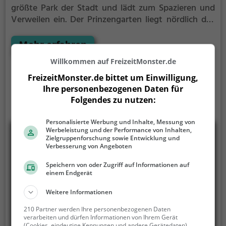
größte Park der Stadt und lädt zum Spazieren und
Verweilen ein.
Der Prinzengarten liegt nördlich des
Kieler Schlosses und wird durch die gleichnamige
Straße Prinzengarten vom Schlossgarten getrennt.
Mehr erfahren
Willkommen auf FreizeitMonster.de
FreizeitMonster.de bittet um Einwilligung,
Ihre personenbezogenen Daten für
Folgendes zu nutzen:
Personalisierte Werbung und Inhalte, Messung von
Werbeleistung und der Performance von Inhalten,
Zielgruppenforschung sowie Entwicklung und
Verbesserung von Angeboten
Speichern von oder Zugriff auf Informationen auf
einem Endgerät
Weitere Informationen
210 Partner werden Ihre personenbezogenen Daten
verarbeiten und dürfen Informationen von Ihrem Gerät
(Cookies, eindeutige Kennungen und andere Gerätedaten)