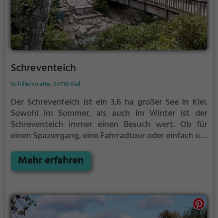
Schreventeich
Schillerstraße, 24116 Kiel
Der Schreventeich ist ein 3,6 ha großer See in Kiel.
Sowohl im Sommer, als auch im Winter ist der
Schreventeich immer einen Besuch wert. Ob für
einen Spaziergang, eine Fahrradtour oder einfach um
die Natur zu genießen - der Schreventeich bietet
zahlreiche Möglichkeiten für Freizeitaktivitäten.
Mehr erfahren