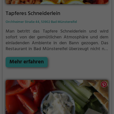
Tapferes Schneiderlein
Orchheimer Straße 44, 53902 Bad Münstereifel
Man betritt das Tapfere Schneiderlein und wird
sofort von der gemütlichen Atmosphäre und dem
einladenden Ambiente in den Bann gezogen. Das
Restaurant in Bad Münstereifel überzeugt nicht nur
mit seiner Vielfalt an Getränken, sondern vor allem
auch mit seinem breiten Angebot an Speisen. Ob
Mehr erfahren
Bistro, Französisch, Mediterran oder Europäisch -
hier ist für jeden Geschmack etwas dabei. Gesunde,
vegane und vegetarische Gerichte runden das
Angebot ab und sorgen dafür, dass wirklich jeder
Gast auf seine Kosten kommt. Hier wird Genuss
großgeschrieben - ein kulinarisches Erlebnis der
besonderen Art.