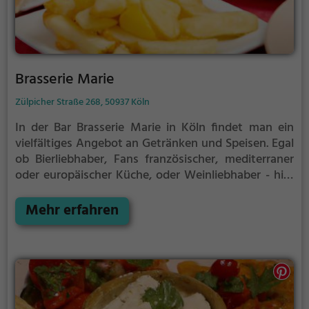
Brasserie Marie
Zülpicher Straße 268, 50937 Köln
In der Bar Brasserie Marie in Köln findet man ein
vielfältiges Angebot an Getränken und Speisen. Egal
ob Bierliebhaber, Fans französischer, mediterraner
oder europäischer Küche, oder Weinliebhaber - hier
kommt jeder auf seine Kosten. Die gemütliche
Atmosphäre lädt zum Verweilen ein und das
Mehr erfahren
gesunde Speisenangebot sorgt für genussvolle
Gaumenfreuden. Tauche ein in die Welt der Brasserie
Marie und erlebe einen Hauch von Frankreich mitten
in Köln.