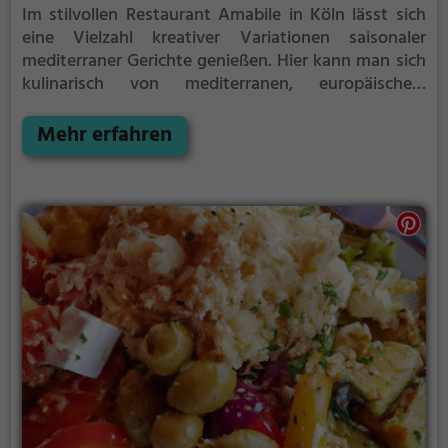
Im stilvollen Restaurant Amabile in Köln lässt sich
eine Vielzahl kreativer Variationen saisonaler
mediterraner Gerichte genießen. Hier kann man sich
kulinarisch von mediterranen, europäischen,
französischen und fusionsküchigen Gerichten
verwöhnen lassen. Auch Liebhaber von
Mehr erfahren
Meeresfrüchten, Fisch und gesunden Biogerichten
kommen hier auf ihre Kosten. Neben dem
vielfältigen Speisenangebot überzeugt das Amabile
auch mit einer breiten Auswahl an leckeren
Cocktails. Die gemütliche Atmosphäre und das
rustikale Sichtmauerwerk machen den
Restaurantbesuch zu einem besonderen Erlebnis.