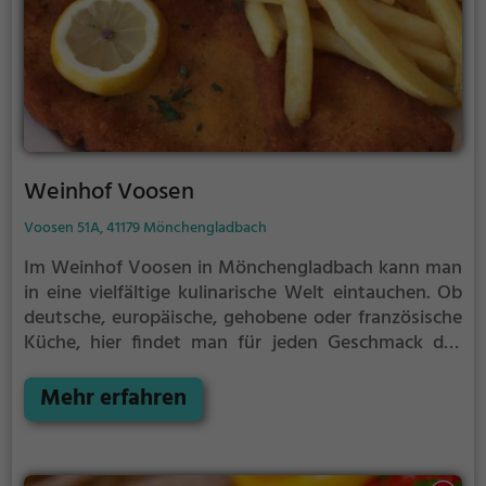
überraschen und erlebe einen unvergesslichen
Aufenthalt.
Weinhof Voosen
Voosen 51A, 41179 Mönchengladbach
Im Weinhof Voosen in Mönchengladbach kann man
in eine vielfältige kulinarische Welt eintauchen. Ob
deutsche, europäische, gehobene oder französische
Küche, hier findet man für jeden Geschmack das
Passende. Die mediterranen und meeresfruchtigen
Spezialitäten sowie eine Auswahl an Fischgerichten
Mehr erfahren
werden Feinschmecker begeistern. Dazu gibt es eine
umfangreiche Auswahl an erlesenen Weinen,
Cocktails und gesunden Biogerichten. Auch die