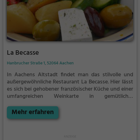
La Becasse
Hanbrucher Straße 1, 52064 Aachen
In Aachens Altstadt findet man das stilvolle und
außergewöhnliche Restaurant La Becasse. Hier lässt
es sich bei gehobener französischer Küche und einer
umfangreichen Weinkarte in gemütlicher
Atmosphäre genussvoll speisen. Ob französisch,
mediterran oder kontinental, hier ist für jeden
Mehr erfahren
Geschmack etwas dabei. Auch Liebhaber gesunder
Gerichte kommen auf ihre Kosten. Ein Besuch im La
Becasse lohnt sich, um sich kulinarisch verwöhnen
zu lassen und einen entspannten Abend zu