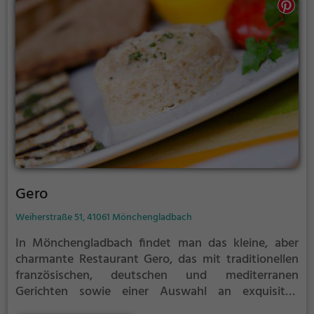
vegetarische Küche kommt hier nicht zu kurz.
Zusätzlich lädt das Restaurant zum gemütlichen
Frühstück oder Brunch ein. Tauche ein in die
gemütliche Atmosphäre und genieße die
kulinarischen Köstlichkeiten im Weinhof Voosen!
Gero
Weiherstraße 51, 41061 Mönchengladbach
In Mönchengladbach findet man das kleine, aber
charmante Restaurant Gero, das mit traditionellen
französischen, deutschen und mediterranen
Gerichten sowie einer Auswahl an exquisiten
Weinen überzeugt. Die gemütliche Terrasse lädt zum