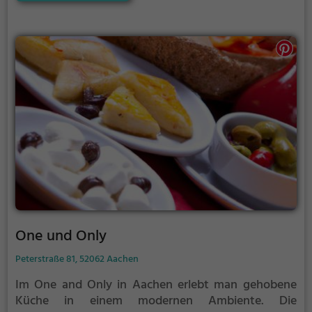
Speisen sowie gesunde Gerichte. Die gemütliche
Atmosphäre und das einladende Ambiente laden
dazu ein, die kulinarischen Köstlichkeiten in vollen
Zügen zu genießen. Ob für ein romantisches Dinner
zu zweit oder einen geselligen Abend mit Freunden
– die Alte Feuerwache ist der perfekte Ort, um sich
kulinarisch verwöhnen zu lassen. Lass dich von den
köstlichen Speisen und Getränken begeistern und
erlebe ein unvergessliches Gastronomieerlebnis in
Würselen.
One und Only
Peterstraße 81, 52062 Aachen
Im One and Only in Aachen erlebt man gehobene
Küche in einem modernen Ambiente. Die