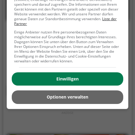
speichern und darauf zugreifen. Die Informationen von Ihrem
Gerät können mit den Partnern geteilt oder speziell von dieser
Website verwendet werden. Wir und unsere Partner dürfen
genaue Daten zur Standortbestimmung verwenden.
Liste der
Partner
Le Journal Café
Einige Anbieter nutzen Ihre personenbezogenen Daten
möglicherweise auf Grundlage ihres berechtigten Interesses.
Rathausstraße 4, 53879 Euskirchen
Dagegen können Sie unten über den Button zum Verwalten
Ihrer Optionen Einspruch erheben. Unten auf dieser Seite oder
im Menü der Website finden Sie einen Link, über den Sie die
Im Le Journal Café in Euskirchen kann man in
Einwilligung in die Datenschutz- und Cookie-Einstellungen
gemütlicher Atmosphäre das vielfältige Angebot an
verwalten oder widerrufen können.
Kaffee, Kuchen, Frühstück, Brunch und Cocktails
genießen. Hier kann man in den Tag starten und sich
Einwilligen
verwöhnen lassen, egal ob man französische,
mediterrane oder europäische Küche bevorzugt.
Mehr erfahren
Besonders für Vegetarier gibt es eine große Auswahl
Optionen verwalten
an köstlichen Gerichten. Tauche ein in die Welt des
Genusses und lass dich von der Vielfalt des Café Le
Journal verzaubern.