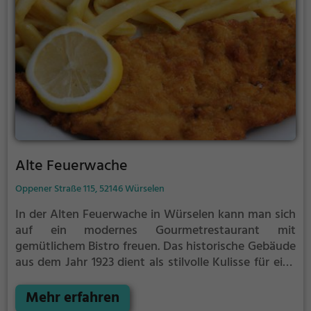
Alte Feuerwache
Oppener Straße 115, 52146 Würselen
In der Alten Feuerwache in Würselen kann man sich
auf ein modernes Gourmetrestaurant mit
gemütlichem Bistro freuen. Das historische Gebäude
aus dem Jahr 1923 dient als stilvolle Kulisse für eine
leichte und kreative französische Küche. Hier findet
man eine vielfältige Auswahl an deutschen,
Mehr erfahren
europäischen, französischen und mediterranen