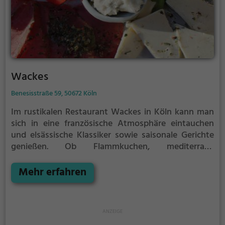
Wackes
Benesisstraße 59, 50672 Köln
Im rustikalen Restaurant Wackes in Köln kann man
sich in eine französische Atmosphäre eintauchen
und elsässische Klassiker sowie saisonale Gerichte
genießen. Ob Flammkuchen, mediterrane
Köstlichkeiten oder gesunde Gerichte – hier wird für
jeden Geschmack etwas geboten. Dazu gibt es eine
Mehr erfahren
exzellente Auswahl an französischen und
europäischen Weinen. Hier lässt es sich in
gemütlicher und familiärer Atmosphäre kulinarisch
verwöhnen. Ein Muss für alle Liebhaber der