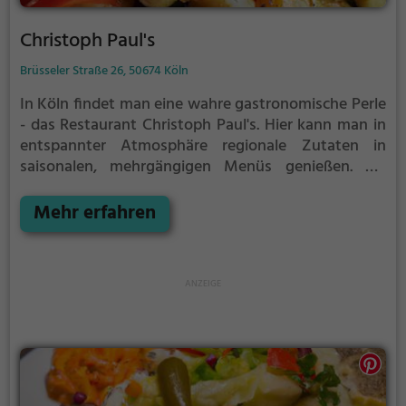
Christoph Paul's
Brüsseler Straße 26, 50674 Köln
In Köln findet man eine wahre gastronomische Perle
- das Restaurant Christoph Paul's. Hier kann man in
entspannter Atmosphäre regionale Zutaten in
saisonalen, mehrgängigen Menüs genießen. Ob
Französisch, Mediterran, Europäisch, Deutsch,
gesunde oder vegetarische Gerichte - für jeden
Mehr erfahren
Geschmack ist etwas dabei.