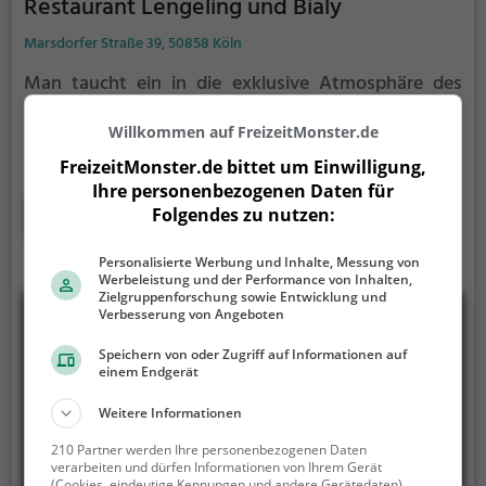
Restaurant Lengeling und Bialy
Marsdorfer Straße 39, 50858 Köln
Man taucht ein in die exklusive Atmosphäre des
Restaurant Lengeling und Bialy in Köln und erlebt
Gastlichkeit auf höchstem Niveau. Hier genießt man
Willkommen auf FreizeitMonster.de
kulinarische Vielfalt aus der französischen,
FreizeitMonster.de bittet um Einwilligung,
mediterranen und europäischen Küche sowie
Ihre personenbezogenen Daten für
gesunde Gerichte, die mit Liebe zum Detail
Mehr erfahren
Folgendes zu nutzen:
zubereitet werden. Das stilvolle Ambiente und das
freundliche Personal sorgen für ein unvergessliches
Personalisierte Werbung und Inhalte, Messung von
Genusserlebnis. Wer Köstlichkeiten in eleganter
Werbeleistung und der Performance von Inhalten,
Zielgruppenforschung sowie Entwicklung und
Umgebung schätzt, ist hier genau richtig!
Verbesserung von Angeboten
Speichern von oder Zugriff auf Informationen auf
einem Endgerät
Weitere Informationen
210 Partner werden Ihre personenbezogenen Daten
verarbeiten und dürfen Informationen von Ihrem Gerät
(Cookies, eindeutige Kennungen und andere Gerätedaten)