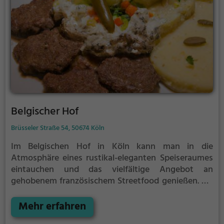
Belgischer Hof
Brüsseler Straße 54, 50674 Köln
Im Belgischen Hof in Köln kann man in die
Atmosphäre eines rustikal-eleganten Speiseraumes
eintauchen und das vielfältige Angebot an
gehobenem französischem Streetfood genießen. Ob
französische oder europäische Küche, gesunde oder
vegetarische Gerichte - hier wird jeder fündig. Der
Mehr erfahren
grüne Innenhof lädt zum Verweilen ein und der