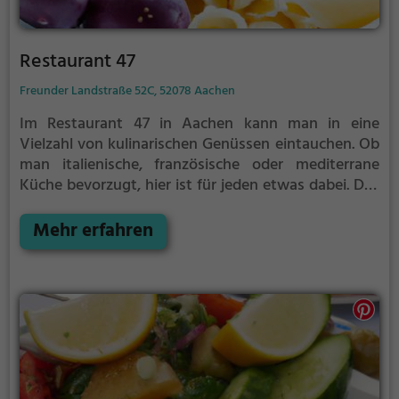
Restaurant 47
Freunder Landstraße 52C, 52078 Aachen
Im Restaurant 47 in Aachen kann man in eine
Vielzahl von kulinarischen Genüssen eintauchen. Ob
man italienische, französische oder mediterrane
Küche bevorzugt, hier ist für jeden etwas dabei. Das
Restaurant bietet eine breite Palette an Gerichten,
von vegetarisch über vegan bis hin zu frischen
Mehr erfahren
Meeresfrüchten und Fisch. Auch gesunde und
biologische Gerichte stehen auf der Speisekarte.
Dazu gibt es eine Auswahl an erfrischenden
Cocktails und Getränken. Das Ambiente lädt dazu
ein, sich wohlzufühlen und die Vielfalt von
Restaurant 47 zu genießen.