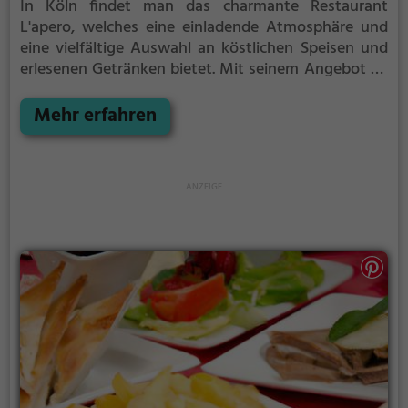
In Köln findet man das charmante Restaurant
L'apero, welches eine einladende Atmosphäre und
eine vielfältige Auswahl an köstlichen Speisen und
erlesenen Getränken bietet. Mit seinem Angebot an
französischer, mediterraner und europäischer Küche
sowie gesunden Gerichten lädt das Restaurant dazu
Mehr erfahren
ein, genussvoll zu speisen und die kulinarische
Vielfalt zu erleben. Tauche ein in die entspannte
Atmosphäre, spüre das mediterrane Ambiente und
genieße die geschmackvolle Vielfalt von L'apero. Ein
kulinarisches Erlebnis, das man in Köln auf keinen
Fall verpassen sollte.