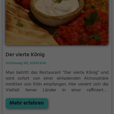
Der vierte König
Gottesweg 165, 50939 Köln
Man betritt das Restaurant "Der vierte König" und
wird sofort von einer einladenden Atmosphäre
inmitten von Köln empfangen. Hier vereint sich die
Vielfalt ferner Länder in einer raffinierten
Fusionsküche, die europäische, kontinentale,
französische, mediterrane, indische und asiatische
Mehr erfahren
Einflüsse gekonnt kombiniert. Für Vegetarier und
Veganer gibt es eine beeindruckende Auswahl an