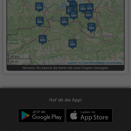
30 km
20 mi
Leaflet
| ©
OpenStreetMap contributors
Hinweis: Du kannst die Karte mit zwei Fingern bewegen.
Hol' dir die App!