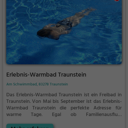
Erlebnis-Warmbad Traunstein
Am Schwimmbad, 83278 Traunstein
Das Erlebnis-Warmbad Traunstein ist ein Freibad in
Traunstein.
Von Mai bis September ist das Erlebnis-
Warmbad Traunstein die perfekte Adresse für
warme Tage. Egal ob Familienausflug,
Kindergeburtstag oder ganz einfach mit Freunden -
im Erlebnis-Warmbad Traunstein kommt jeder auf