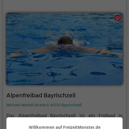
Alpenfreibad Bayrischzell
Michael-Meindl-Straße 9, 83735 Bayrischzell
Das Alpenfreibad Bayrischzell ist ein Freibad in
Bayrischzell.
Von Mai bis September ist das
Willkommen auf FreizeitMonster.de