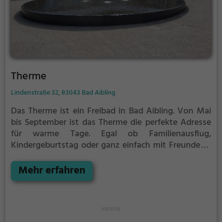
Therme
Lindenstraße 32, 83043 Bad Aibling
Das Therme ist ein Freibad in Bad Aibling.
Von Mai
bis September ist das Therme die perfekte Adresse
für warme Tage. Egal ob Familienausflug,
Kindergeburtstag oder ganz einfach mit Freunden -
im Therme kommt jeder auf seine Kosten. Bei gutem
Wetter kann die Freibadsaison im Therme auch
Mehr erfahren
verlängert werden. Informationen hierzu findest du
auf der Website.