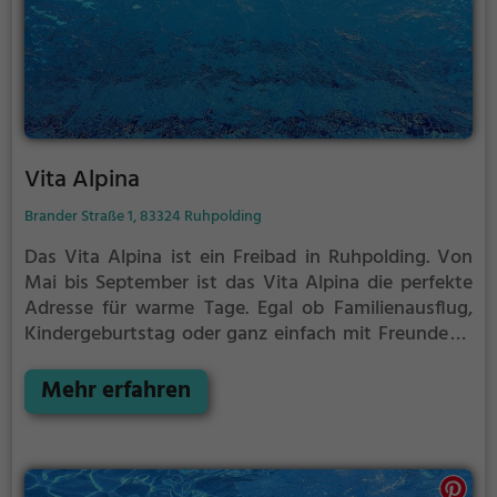
Vita Alpina
Brander Straße 1, 83324 Ruhpolding
Das Vita Alpina ist ein Freibad in Ruhpolding.
Von
Mai bis September ist das Vita Alpina die perfekte
Adresse für warme Tage. Egal ob Familienausflug,
Kindergeburtstag oder ganz einfach mit Freunden -
im Vita Alpina kommt jeder auf seine Kosten. Bei
gutem Wetter kann die Freibadsaison im Vita Alpina
Mehr erfahren
auch verlängert werden. Informationen hierzu
findest du auf der Website.