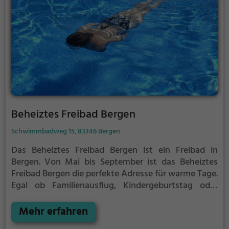
Beheiztes Freibad Bergen
Schwimmbadweg 15, 83346 Bergen
Das Beheiztes Freibad Bergen ist ein Freibad in
Bergen.
Von Mai bis September ist das Beheiztes
Freibad Bergen die perfekte Adresse für warme Tage.
Egal ob Familienausflug, Kindergeburtstag oder
ganz einfach mit Freunden - im Beheiztes Freibad
Bergen kommt jeder auf seine Kosten. Bei gutem
Mehr erfahren
Wetter kann die Freibadsaison im Beheiztes Freibad