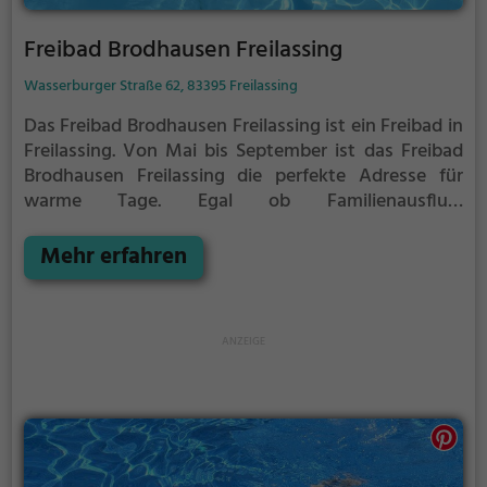
Freibad Brodhausen Freilassing
Wasserburger Straße 62, 83395 Freilassing
Das Freibad Brodhausen Freilassing ist ein Freibad in
Freilassing.
Von Mai bis September ist das Freibad
Brodhausen Freilassing die perfekte Adresse für
warme Tage. Egal ob Familienausflug,
Kindergeburtstag oder ganz einfach mit Freunden -
im Freibad Brodhausen Freilassing kommt jeder auf
Mehr erfahren
seine Kosten. Bei gutem Wetter kann die
Freibadsaison im Freibad Brodhausen Freilassing
auch verlängert werden. Informationen hierzu
findest du auf der Website.