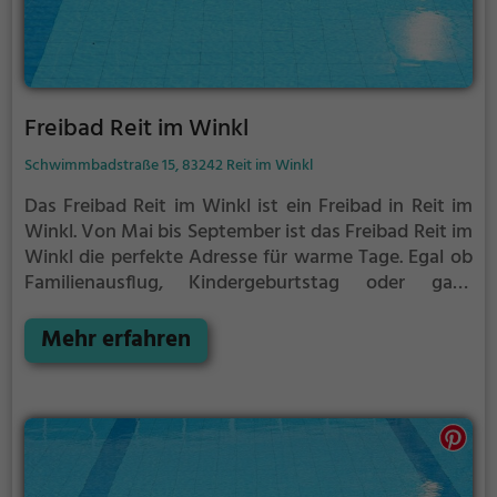
Freibad Reit im Winkl
Schwimmbadstraße 15, 83242 Reit im Winkl
Das Freibad Reit im Winkl ist ein Freibad in Reit im
Winkl.
Von Mai bis September ist das Freibad Reit im
Winkl die perfekte Adresse für warme Tage. Egal ob
Familienausflug, Kindergeburtstag oder ganz
einfach mit Freunden - im Freibad Reit im Winkl
kommt jeder auf seine Kosten. Bei gutem Wetter
Mehr erfahren
kann die Freibadsaison im Freibad Reit im Winkl
auch verlängert werden. Informationen hierzu
findest du auf der Website.