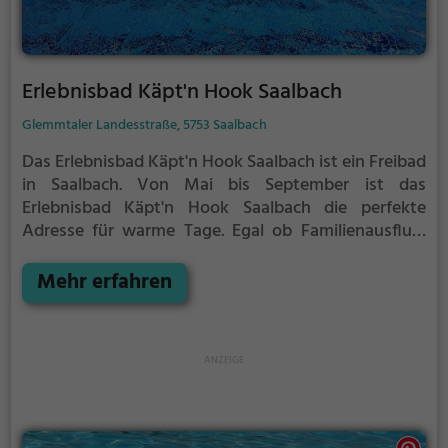
Erlebnisbad Käpt'n Hook Saalbach
Glemmtaler Landesstraße, 5753 Saalbach
Das Erlebnisbad Käpt'n Hook Saalbach ist ein Freibad
in Saalbach.
Von Mai bis September ist das
Erlebnisbad Käpt'n Hook Saalbach die perfekte
Adresse für warme Tage. Egal ob Familienausflug,
Kindergeburtstag oder ganz einfach mit Freunden -
im Erlebnisbad Käpt'n Hook Saalbach kommt jeder
Mehr erfahren
auf seine Kosten. Bei gutem Wetter kann die
Freibadsaison im Erlebnisbad Käpt'n Hook Saalbach
auch verlängert werden. Informationen hierzu
findest du auf der Website.