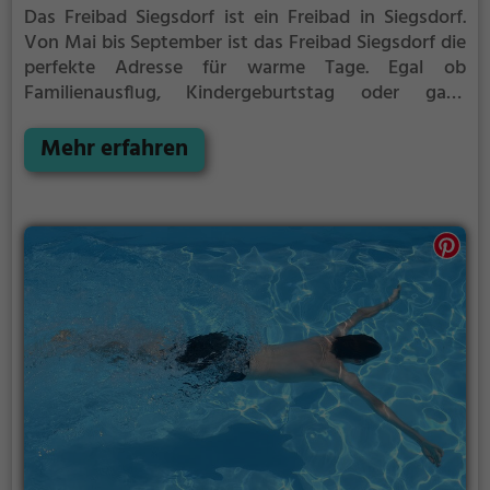
Das Freibad Siegsdorf ist ein Freibad in Siegsdorf.
Von Mai bis September ist das Freibad Siegsdorf die
perfekte Adresse für warme Tage. Egal ob
Familienausflug, Kindergeburtstag oder ganz
einfach mit Freunden - im Freibad Siegsdorf kommt
jeder auf seine Kosten. Bei gutem Wetter kann die
Mehr erfahren
Freibadsaison im Freibad Siegsdorf auch verlängert
werden. Informationen hierzu findest du auf der
Website.