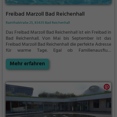
Freibad Marzoll Bad Reichenhall
Rainthalstraße 25, 83435 Bad Reichenhall
Das Freibad Marzoll Bad Reichenhall ist ein Freibad in
Bad Reichenhall.
Von Mai bis September ist das
Freibad Marzoll Bad Reichenhall die perfekte Adresse
für warme Tage. Egal ob Familienausflug,
Kindergeburtstag oder ganz einfach mit Freunden -
im Freibad Marzoll Bad Reichenhall kommt jeder auf
Mehr erfahren
seine Kosten. Bei gutem Wetter kann die
Freibadsaison im Freibad Marzoll Bad Reichenhall
auch verlängert werden. Informationen hierzu
findest du auf der Website.