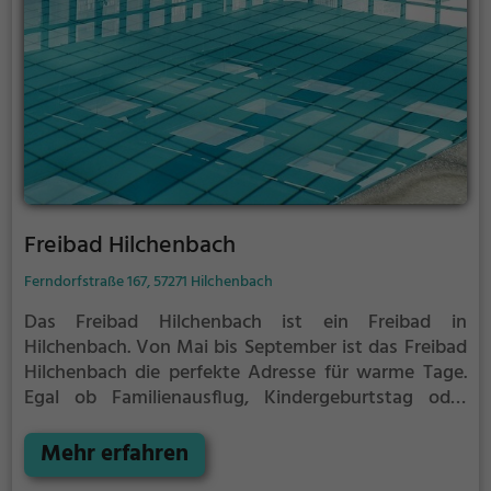
Freibad Hilchenbach
Ferndorfstraße 167, 57271 Hilchenbach
Das Freibad Hilchenbach ist ein Freibad in
Hilchenbach.
Von Mai bis September ist das Freibad
Hilchenbach die perfekte Adresse für warme Tage.
Egal ob Familienausflug, Kindergeburtstag oder
ganz einfach mit Freunden - im Freibad Hilchenbach
kommt jeder auf seine Kosten. Bei gutem Wetter
Mehr erfahren
kann die Freibadsaison im Freibad Hilchenbach auch