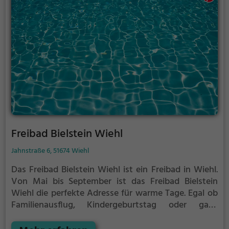
Freibad Bielstein Wiehl
Jahnstraße 6, 51674 Wiehl
Das Freibad Bielstein Wiehl ist ein Freibad in Wiehl.
Von Mai bis September ist das Freibad Bielstein
Wiehl die perfekte Adresse für warme Tage. Egal ob
Familienausflug, Kindergeburtstag oder ganz
einfach mit Freunden - im Freibad Bielstein Wiehl
kommt jeder auf seine Kosten. Bei gutem Wetter