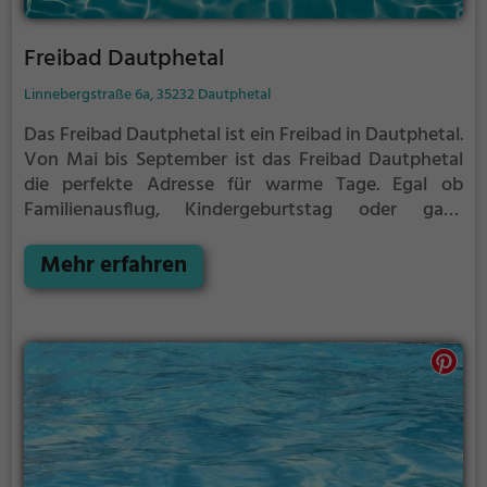
Freibad Dautphetal
Linnebergstraße 6a, 35232 Dautphetal
Das Freibad Dautphetal ist ein Freibad in Dautphetal.
Von Mai bis September ist das Freibad Dautphetal
die perfekte Adresse für warme Tage. Egal ob
Familienausflug, Kindergeburtstag oder ganz
einfach mit Freunden - im Freibad Dautphetal
kommt jeder auf seine Kosten. Bei gutem Wetter
Mehr erfahren
kann die Freibadsaison im Freibad Dautphetal auch
verlängert werden. Informationen hierzu findest du
auf der Website.