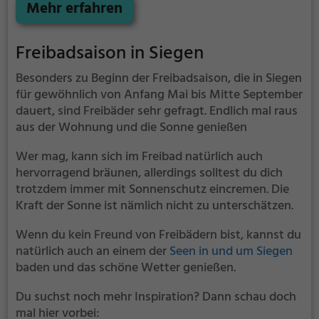
im Freibad Allendorf Dautphetal kommt jeder auf
Mehr erfahren
seine Kosten. Bei gutem Wetter kann die
Freibadsaison im Freibad Allendorf Dautphetal auch
Freibadsaison in Siegen
verlängert werden. Informationen hierzu findest du
auf der Website.
Besonders zu Beginn der Freibadsaison, die in Siegen
für gewöhnlich von Anfang Mai bis Mitte September
dauert, sind Freibäder sehr gefragt. Endlich mal raus
aus der Wohnung und die Sonne genießen
Wer mag, kann sich im Freibad natürlich auch
hervorragend bräunen, allerdings solltest du dich
trotzdem immer mit Sonnenschutz eincremen. Die
Kraft der Sonne ist nämlich nicht zu unterschätzen.
Wenn du kein Freund von Freibädern bist, kannst du
natürlich auch an einem der
Seen in und um Siegen
baden und das schöne Wetter genießen.
Du suchst noch mehr Inspiration? Dann schau doch
mal hier vorbei: