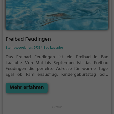
Freibad Feudingen
Stehrewegelchen, 57334 Bad Laasphe
Das Freibad Feudingen ist ein Freibad in Bad
Laasphe.
Von Mai bis September ist das Freibad
Feudingen die perfekte Adresse für warme Tage.
Egal ob Familienausflug, Kindergeburtstag oder
ganz einfach mit Freunden - im Freibad Feudingen
kommt jeder auf seine Kosten. Bei gutem Wetter
Mehr erfahren
kann die Freibadsaison im Freibad Feudingen auch
verlängert werden. Informationen hierzu findest du
auf der Website.