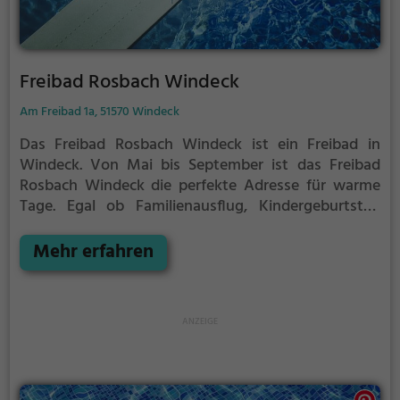
Freibad Rosbach Windeck
Am Freibad 1a, 51570 Windeck
Das Freibad Rosbach Windeck ist ein Freibad in
Windeck.
Von Mai bis September ist das Freibad
Rosbach Windeck die perfekte Adresse für warme
Tage. Egal ob Familienausflug, Kindergeburtstag
oder ganz einfach mit Freunden - im Freibad
Rosbach Windeck kommt jeder auf seine Kosten. Bei
Mehr erfahren
gutem Wetter kann die Freibadsaison im Freibad
Rosbach Windeck auch verlängert werden.
Informationen hierzu findest du auf der Website.