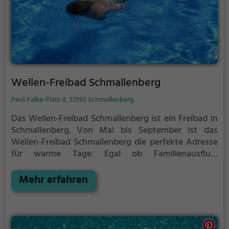
Wellen-Freibad Schmallenberg
Paul-Falke-Platz 4, 57392 Schmallenberg
Das Wellen-Freibad Schmallenberg ist ein Freibad in
Schmallenberg.
Von Mai bis September ist das
Wellen-Freibad Schmallenberg die perfekte Adresse
für warme Tage. Egal ob Familienausflug,
Kindergeburtstag oder ganz einfach mit Freunden -
im Wellen-Freibad Schmallenberg kommt jeder auf
Mehr erfahren
seine Kosten. Bei gutem Wetter kann die
Freibadsaison im Wellen-Freibad Schmallenberg
auch verlängert werden. Informationen hierzu
findest du auf der Website.