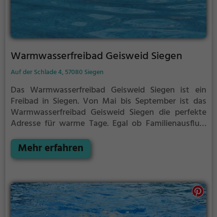
Warmwasserfreibad Geisweid Siegen
Auf der Schlade 4, 57080 Siegen
Das Warmwasserfreibad Geisweid Siegen ist ein
Freibad in Siegen.
Von Mai bis September ist das
Warmwasserfreibad Geisweid Siegen die perfekte
Adresse für warme Tage. Egal ob Familienausflug,
Kindergeburtstag oder ganz einfach mit Freunden -
im Warmwasserfreibad Geisweid Siegen kommt
Mehr erfahren
jeder auf seine Kosten. Bei gutem Wetter kann die
Freibadsaison im Warmwasserfreibad Geisweid
Siegen auch verlängert werden. Informationen
hierzu findest du auf der Website.