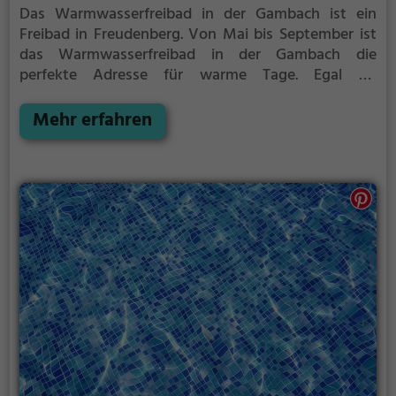
Das Warmwasserfreibad in der Gambach ist ein
Freibad in Freudenberg.
Von Mai bis September ist
das Warmwasserfreibad in der Gambach die
perfekte Adresse für warme Tage. Egal ob
Familienausflug, Kindergeburtstag oder ganz
einfach mit Freunden - im Warmwasserfreibad in der
Mehr erfahren
Gambach kommt jeder auf seine Kosten. Bei gutem
Wetter kann die Freibadsaison im
Warmwasserfreibad in der Gambach auch verlängert
werden. Informationen hierzu findest du auf der
Website.