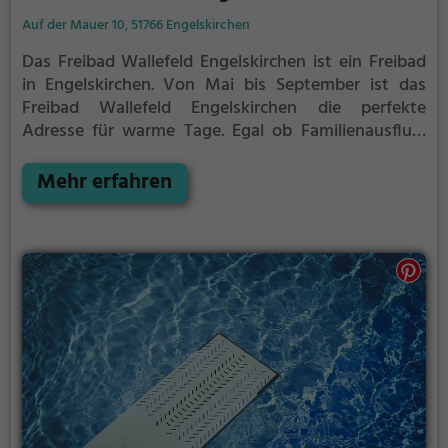
Auf der Mauer 10, 51766 Engelskirchen
Das Freibad Wallefeld Engelskirchen ist ein Freibad
in Engelskirchen.
Von Mai bis September ist das
Freibad Wallefeld Engelskirchen die perfekte
Adresse für warme Tage. Egal ob Familienausflug,
Kindergeburtstag oder ganz einfach mit Freunden -
im Freibad Wallefeld Engelskirchen kommt jeder auf
Mehr erfahren
seine Kosten. Bei gutem Wetter kann die
Freibadsaison im Freibad Wallefeld Engelskirchen
auch verlängert werden. Informationen hierzu
findest du auf der Website.