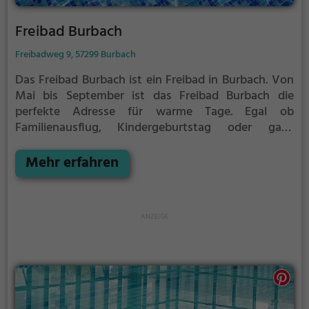
Freibad Burbach
Freibadweg 9, 57299 Burbach
Das Freibad Burbach ist ein Freibad in Burbach.
Von
Mai bis September ist das Freibad Burbach die
perfekte Adresse für warme Tage. Egal ob
Familienausflug, Kindergeburtstag oder ganz
einfach mit Freunden - im Freibad Burbach kommt
jeder auf seine Kosten. Bei gutem Wetter kann die
Mehr erfahren
Freibadsaison im Freibad Burbach auch verlängert
werden. Informationen hierzu findest du auf der
Website.