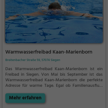
Warmwasserfreibad Kaan-Marienborn
Breitenbacher Straße 59, 57074 Siegen
Das Warmwasserfreibad Kaan-Marienborn ist ein
Freibad in Siegen.
Von Mai bis September ist das
Warmwasserfreibad Kaan-Marienborn die perfekte
Adresse für warme Tage. Egal ob Familienausflug,
Kindergeburtstag oder ganz einfach mit Freunden -
im Warmwasserfreibad Kaan-Marienborn kommt
Mehr erfahren
jeder auf seine Kosten. Bei gutem Wetter kann die
Freibadsaison im Warmwasserfreibad Kaan-