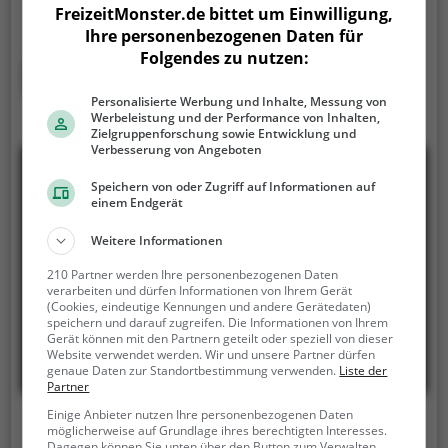
Grevenstein Meschede die perfekte Adresse für
FreizeitMonster.de bittet um Einwilligung,
warme Tage. Egal ob Familienausflug,
Ihre personenbezogenen Daten für
Kindergeburtstag oder ganz einfach mit Freunden -
Folgendes zu nutzen:
im Freibad Grevenstein Meschede kommt jeder auf
Mehr erfahren
seine Kosten. Bei gutem Wetter kann die
Personalisierte Werbung und Inhalte, Messung von
Freibadsaison im Freibad Grevenstein Meschede
Werbeleistung und der Performance von Inhalten,
auch verlängert werden. Informationen hierzu
Zielgruppenforschung sowie Entwicklung und
Verbesserung von Angeboten
findest du auf der Website.
Speichern von oder Zugriff auf Informationen auf
einem Endgerät
Weitere Informationen
210 Partner werden Ihre personenbezogenen Daten
verarbeiten und dürfen Informationen von Ihrem Gerät
(Cookies, eindeutige Kennungen und andere Gerätedaten)
speichern und darauf zugreifen. Die Informationen von Ihrem
Gerät können mit den Partnern geteilt oder speziell von dieser
Website verwendet werden. Wir und unsere Partner dürfen
genaue Daten zur Standortbestimmung verwenden.
Liste der
Partner
Einige Anbieter nutzen Ihre personenbezogenen Daten
Freibad Battenberg-Dodenau
möglicherweise auf Grundlage ihres berechtigten Interesses.
Dagegen können Sie unten über den Button zum Verwalten