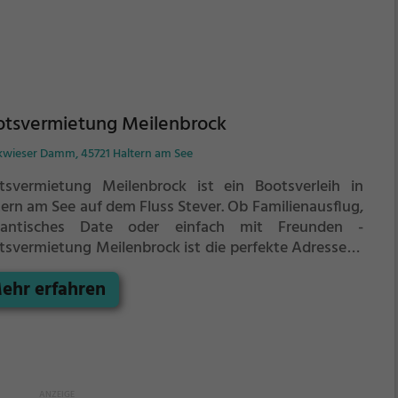
otsvermietung Meilenbrock
kwieser Damm, 45721 Haltern am See
tsvermietung Meilenbrock ist ein Bootsverleih in
tern am See auf dem Fluss Stever.
Ob Familienausflug,
antisches Date oder einfach mit Freunden -
tsvermietung Meilenbrock ist die perfekte Adresse in
tern am See. Hier kommen sowohl Naturfreunde als
ehr erfahren
h Sportbegeisterte und echte Wasserratten auf ihre
ten.