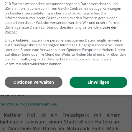
zeitpark Ketteler Hof ist ein Freizeitpark in Haltern am
210 Partner werden Ihre personenbezogenen Daten verarbeiten und
Mit zahlreichen Fahrgeschäften und Attraktionen ist
dürfen Informationen von Ihrem Gerät (Cookies, eindeutige Kennungen
und andere Gerätedaten) speichern und darauf zugreifen. Die
Freizeitpark Ketteler Hof ein toller Ort für die ganze
Informationen von Ihrem Gerät können mit den Partnern geteilt oder
ilie und ein schönes Ziel für einen Tagesausflug.
Im
speziell von dieser Website verwendet werden. Wir und unsere Partner
dürfen genaue Daten zur Standortbestimmung verwenden.
Liste der
izeitpark Ketteler Hof findest du unter anderem diese
Partner
ehr erfahren
raktionen:
Einige Anbieter nutzen Ihre personenbezogenen Daten möglicherweise
auf Grundlage ihres berechtigten Interesses. Dagegen können Sie unten
über den Button zum Verwalten Ihrer Optionen Einspruch erheben. Unten
auf dieser Seite oder im Menü der Website finden Sie einen Link, über den
Sie die Einwilligung in die Datenschutz- und Cookie-Einstellungen
verwalten oder widerrufen können.
Optionen verwalten
Einwilligen
teler Hof
er Straße, 45721 Haltern am See
 Ketteler Hof ist ein Freizeitpark mit einem
dgehege in Lavesum, einem Stadtteil von Haltern am
 in Nordrhein-Westfalen im Naturpark Hohe Mark-