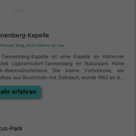
nnenberg-Kapelle
r Weseler Weg, 45721 Haltern am See
 Tannenberg-Kapelle ist eine Kapelle im Halterner
steil Lippramsdorf-Tannenberg im Naturpark Hohe
k-Westmünsterland. Die kleine Votivkirche, ein
dbau aus Bruchstein mit Zeltdach, wurde 1962 an der
lle eines 1614 erstmals erwähnten Vorgängerbaus
ehr erfahren
chtet und ist zu Ehren der heiligen Anna geweiht. Sie
ört zur Pfarrei St. Sixtus Haltern am See im
isdekanat Recklinghausen des Bistums Münster.
tus-Park