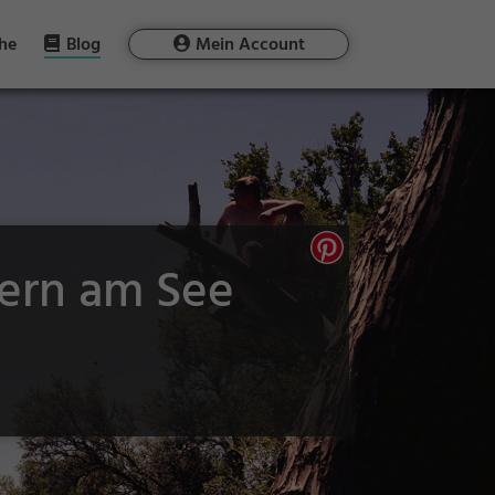
he
Blog
Mein Account
tern am See