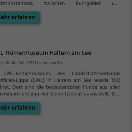
stmünsterland, zwischen Ruhrgebiet und
sterland.
Im Freizeitpark werden auf 115.000 m²
ehr erfahren
elanlagen vor allem für Kinder angeboten. Er nennt
h selbst Mit-Mach-Erlebnispark und setzt seine
oritäten auf die Spielanlagen wie Rutschen oder
ttermöglichkeiten, bei denen die Kinder selbst aktiv
den. Klassische Fahrgeschäfte sind kaum vorhanden.
L-Römermuseum Haltern am See
er Straße 100, 45721 Haltern am See
 LWL-Römermuseum des Landschaftsverbands
tfalen-Lippe (LWL) in Haltern am See wurde 1993
ffnet. Dort sind die bedeutendsten Funde aus allen
erlagern entlang der Lippe (Lippia) ausgestellt. Das
erlager Haltern war während der Feldzüge in
ehr erfahren
mania magna einer der wichtigsten Stützpunkte des
ischen Reiches. Zu Beginn des 1. Jahrhunderts n. Chr.
en hier mehr Legionäre stationiert als irgendwo sonst
römischen Reich.