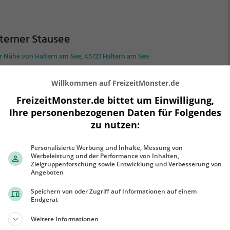
terner Stausee
r Nähe von Haltern am See, 45721 Haltern am See
 Halterner Stausee ist ein 289,1 ha großer See in
Willkommen auf FreizeitMonster.de
tern am See. Die Trinkwassertalsperre versorgt die
iegenden Gemeinden mit Wasser und ist ein
FreizeitMonster.de bittet um Einwilligung,
iebtes Naherholungsgebiet.
Der Halterner Stausee ist
Ihre personenbezogenen Daten für Folgendes
onders bei Badegästen und Wassersportlern sehr
zu nutzen:
ehr erfahren
iebt. Neben Schwimmen ist hier nämlich auch Segeln,
ie der Verleih von Ruder- und Tretbooten möglich.
Personalisierte Werbung und Inhalte, Messung von
Werbeleistung und der Performance von Inhalten,
Zielgruppenforschung sowie Entwicklung und Verbesserung von
Angeboten
Speichern von oder Zugriff auf Informationen auf einem
izeitpark Ketteler Hof
Endgerät
er Straße 234, 45721 Haltern am See
Weitere Informationen