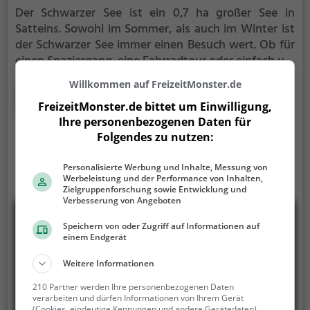
Der Schwarzer See ist ein 0,7 ha großer See in
Satteins.
Sowohl im Sommer, als auch im Winter ist
der Schwarzer See immer einen Besuch wert. Ob für
einen Spaziergang, eine Fahrradtour oder einfach um
die Natur zu genießen - der Schwarzer See bietet
Willkommen auf FreizeitMonster.de
zahlreiche Möglichkeiten für Freizeitaktivitäten.
Mehr erfahren
FreizeitMonster.de bittet um Einwilligung,
Ihre personenbezogenen Daten für
Folgendes zu nutzen:
Personalisierte Werbung und Inhalte, Messung von
Werbeleistung und der Performance von Inhalten,
Zielgruppenforschung sowie Entwicklung und
Verbesserung von Angeboten
Speichern von oder Zugriff auf Informationen auf
einem Endgerät
Weitere Informationen
210 Partner werden Ihre personenbezogenen Daten
verarbeiten und dürfen Informationen von Ihrem Gerät
(Cookies, eindeutige Kennungen und andere Gerätedaten)