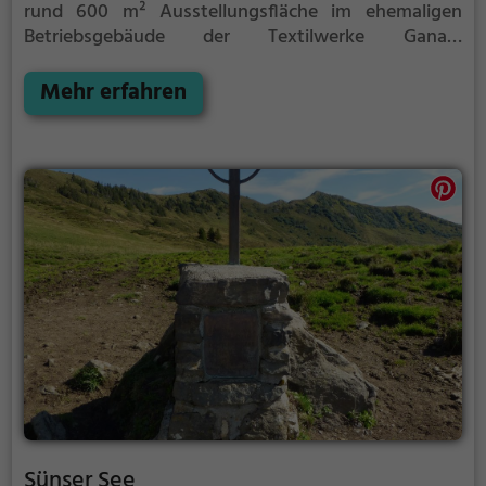
rund 600 m² Ausstellungsfläche im ehemaligen
Betriebsgebäude der Textilwerke Ganahl
untergebracht. Es ist in einer räumlichen
Zusammenfassung mit mehreren Museen situiert.
Mehr erfahren
Sünser See