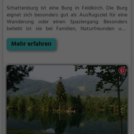
Schattenburg ist eine Burg in Feldkirch.
Die Burg
eignet sich besonders gut als Ausflugsziel für eine
Wanderung oder einen Spaziergang. Besonders
beliebt ist sie bei Familien, Naturfreunden und
Geschichtsfans.
Die historische Burg offenbart
Aspekte aus längst vergangenen Zeiten und bietet
Mehr erfahren
einen kleinen Einblick in die Geschichte.