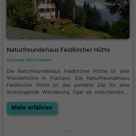
Naturfreundehaus Feldkircher Hütte
Gaissweg, 6820 Frastanz
Die Naturfreundehaus Feldkircher Hütte ist eine
Wanderhütte in Frastanz.
Die Naturfreundehaus
Feldkircher Hütte ist das perfekte Ziel für eine
anstrengende Wanderung. Egal ob zwischendurch
zum Krafttanken oder als krönender Abschluss der
Tour, hier bist du auf jeden Fall richtig.
Mehr erfahren