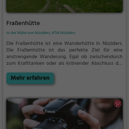
Fraßenhütte
In der Nähe von Nüziders, 6714 Nüziders
Die Fraßenhütte ist eine Wanderhütte in Nüziders.
Die Fraßenhütte ist das perfekte Ziel für eine
anstrengende Wanderung. Egal ob zwischendurch
zum Krafttanken oder als krönender Abschluss der
Tour, hier bist du auf jeden Fall richtig.
Von hier aus
erreichst du den Gipfel Nitzkopf auf 1709 Metern
Mehr erfahren
Höhe in nur 0,6 Kilometern.