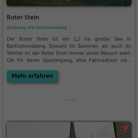
Roter Stein
Illuferweg, 6781 Bartholomäberg
Der Roter Stein ist ein 2,2 ha großer See in
Bartholomäberg.
Sowohl im Sommer, als auch im
Winter ist der Roter Stein immer einen Besuch wert.
Ob für einen Spaziergang, eine Fahrradtour oder
einfach um die Natur zu genießen - der Roter Stein
bietet zahlreiche Möglichkeiten für
Mehr erfahren
Freizeitaktivitäten.