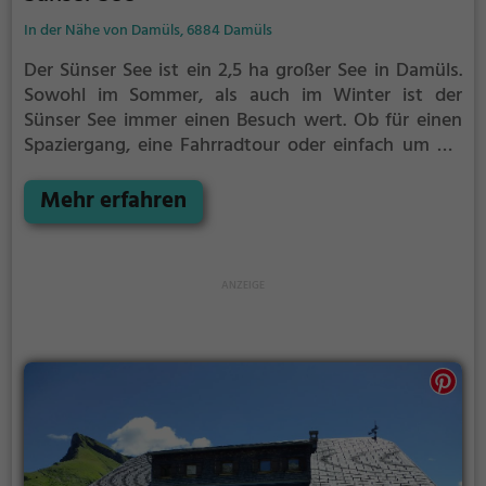
In der Nähe von Damüls, 6884 Damüls
Der Sünser See ist ein 2,5 ha großer See in Damüls.
Sowohl im Sommer, als auch im Winter ist der
Sünser See immer einen Besuch wert. Ob für einen
Spaziergang, eine Fahrradtour oder einfach um die
Natur zu genießen - der Sünser See bietet zahlreiche
Möglichkeiten für Freizeitaktivitäten.
Mehr erfahren