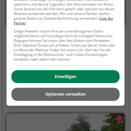
speichern und darauf zugreifen. Die Informationen von Ihrem
Gerät können mit den Partnern geteilt oder speziell von dieser
Website verwendet werden. Wir und unsere Partner dürfen
genaue Daten zur Standortbestimmung verwenden.
Liste der
Partner
Einige Anbieter nutzen Ihre personenbezogenen Daten
Vorarlberger Landesfeuerwehrmuseum
möglicherweise auf Grundlage ihres berechtigten Interesses.
Dagegen können Sie unten über den Button zum Verwalten
Ihrer Optionen Einspruch erheben. Unten auf dieser Seite oder
Obere Lände 3, 6820 Frastanz
im Menü der Website finden Sie einen Link, über den Sie die
Einwilligung in die Datenschutz- und Cookie-Einstellungen
Das Vorarlberger Landesfeuerwehrmuseum in der
verwalten oder widerrufen können.
Vorarlberger Museumswelt (Marktgemeinde
Frastanz) ist auf rund 600 m² Ausstellungsfläche im
ehemaligen Betriebsgebäude der Textilwerke Ganahl
Einwilligen
(siehe: Johann Josef Ganahl), im „Wollaschopf“
(ehemaliges Baumwolllager) untergebracht. Das
Mehr erfahren
Optionen verwalten
Feuerwehrmuseum ist in einer räumlichen
Zusammenfassung mit mehreren Museen situiert.