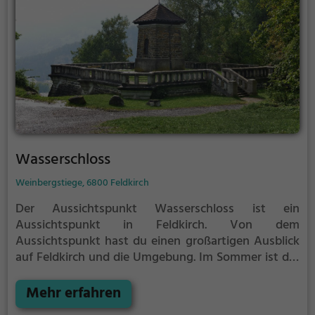
Wasserschloss
Weinbergstiege, 6800 Feldkirch
Der Aussichtspunkt Wasserschloss ist ein
Aussichtspunkt in Feldkirch.
Von dem
Aussichtspunkt hast du einen großartigen Ausblick
auf Feldkirch und die Umgebung.
Im Sommer ist der
Aussichtspunkt Wasserschloss ein schönes
Ausflugsziel für Familienausflüge, Wanderungen
Mehr erfahren
oder zum Picknicken und lockt an warmen und