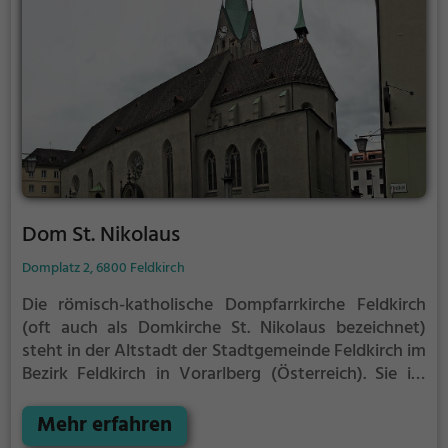
Dom St. Nikolaus
Domplatz 2, 6800 Feldkirch
Die römisch-katholische Dompfarrkirche Feldkirch
(oft auch als Domkirche St. Nikolaus bezeichnet)
steht in der Altstadt der Stadtgemeinde Feldkirch im
Bezirk Feldkirch in Vorarlberg (Österreich). Sie ist
dem heiligen Nikolaus geweiht und gehört zum
Dekanat Feldkirch in der Diözese Feldkirch. Das
Mehr erfahren
Bauwerk steht unter Denkmalschutz. Mit Gründung