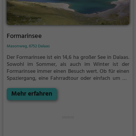
Formarinsee
Masonweg, 6752 Dalaas
Der Formarinsee ist ein 14,6 ha großer See in Dalaas.
Sowohl im Sommer, als auch im Winter ist der
Formarinsee immer einen Besuch wert. Ob für einen
Spaziergang, eine Fahrradtour oder einfach um die
Natur zu genießen - der Formarinsee bietet
zahlreiche Möglichkeiten für Freizeitaktivitäten.
Mehr erfahren