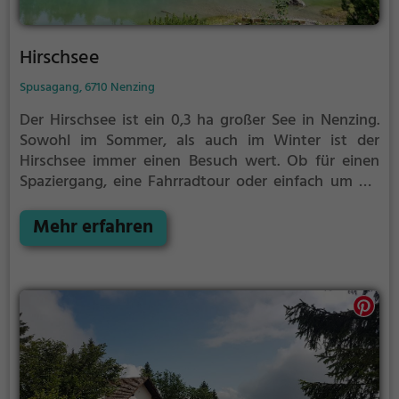
Hirschsee
Spusagang, 6710 Nenzing
Der Hirschsee ist ein 0,3 ha großer See in Nenzing.
Sowohl im Sommer, als auch im Winter ist der
Hirschsee immer einen Besuch wert. Ob für einen
Spaziergang, eine Fahrradtour oder einfach um die
Natur zu genießen - der Hirschsee bietet zahlreiche
Möglichkeiten für Freizeitaktivitäten.
Mehr erfahren