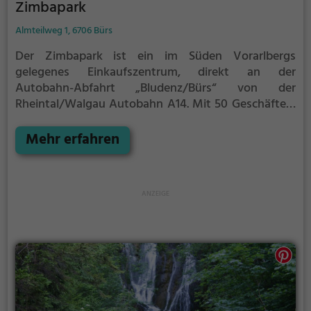
Zimbapark
Almteilweg 1, 6706 Bürs
Der Zimbapark ist ein im Süden Vorarlbergs
gelegenes Einkaufszentrum, direkt an der
Autobahn-Abfahrt „Bludenz/Bürs“ von der
Rheintal/Walgau Autobahn A14. Mit 50 Geschäften,
38.326 m² Grundfläche und einer Verkaufsfläche von
17.767 m² ist es das größte Shoppingcenter im
Mehr erfahren
Ballungsraum um die Bezirkshauptstadt Bludenz
und nach dem Messepark in Dornbirn das
zweitgrößte Vorarlbergs.