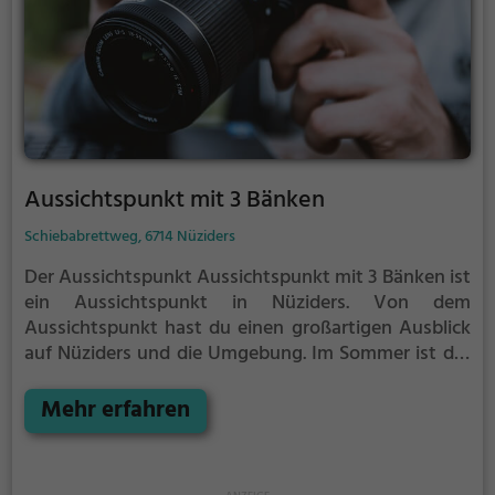
Aussichtspunkt mit 3 Bänken
Schiebabrettweg, 6714 Nüziders
Der Aussichtspunkt Aussichtspunkt mit 3 Bänken ist
ein Aussichtspunkt in Nüziders.
Von dem
Aussichtspunkt hast du einen großartigen Ausblick
auf Nüziders und die Umgebung.
Im Sommer ist der
Aussichtspunkt Aussichtspunkt mit 3 Bänken ein
schönes Ausflugsziel für Familienausflüge,
Mehr erfahren
Wanderungen oder zum Picknicken und lockt an
warmen und sonnigen Tagen viele Besucher aus der
Region an.