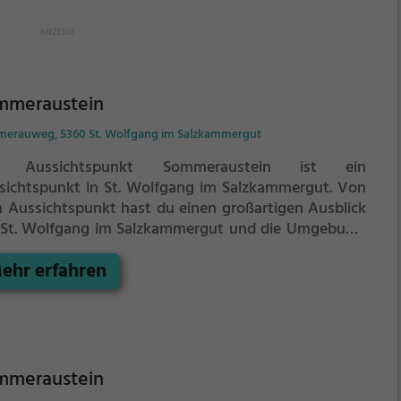
mmeraustein
erauweg, 5360 St. Wolfgang im Salzkammergut
r Aussichtspunkt Sommeraustein ist ein
sichtspunkt in St. Wolfgang im Salzkammergut.
Von
 Aussichtspunkt hast du einen großartigen Ausblick
 St. Wolfgang im Salzkammergut und die Umgebung.
Sommer ist der Aussichtspunkt Sommeraustein ein
ehr erfahren
önes Ausflugsziel für Familienausflüge, Wanderungen
r zum Picknicken und lockt an warmen und sonnigen
en viele Besucher aus der Region an.
mmeraustein