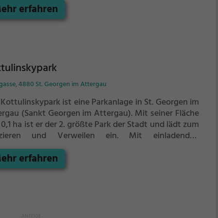
ehr erfahren
tulinskypark zahlreiche Möglichkeiten zur
spannung.
tulinskypark
gasse, 4880 St. Georgen im Attergau
Kottulinskypark ist eine Parkanlage in St. Georgen im
ergau (Sankt Georgen im Attergau).
Mit seiner Fläche
0,1 ha ist er der 2. größte Park der Stadt und lädt zum
zieren und Verweilen ein.
Mit einladenden
nflächen und Sitzgelegenheiten bietet der
ehr erfahren
tulinskypark zahlreiche Möglichkeiten zur
spannung.