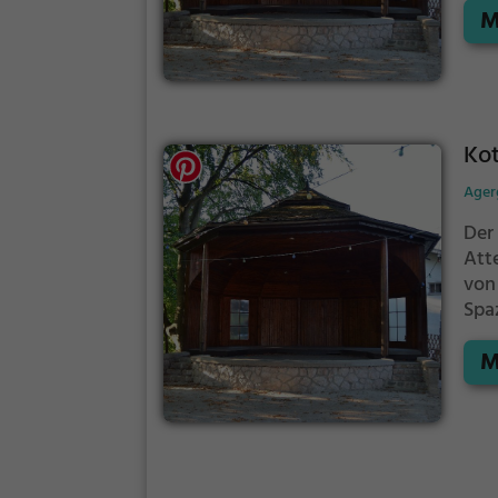
M
Kot
Ent
Kot
Ager
Der 
Att
von 
Spa
Grü
M
Kot
Ent