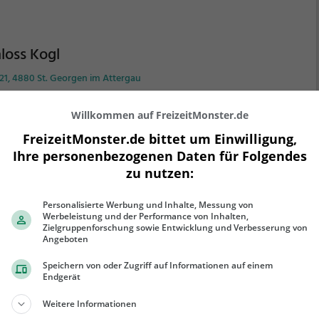
loss Kogl
21, 4880 St. Georgen im Attergau
oss Kogl ist ein Adelssitz in St. Georgen im Attergau.
Willkommen auf FreizeitMonster.de
 Adelssitz eignet sich vor allem als Ausflugsziel für
e Wanderung oder einen Spaziergang. Besonders
FreizeitMonster.de bittet um Einwilligung,
iebt ist er bei Familien, Naturfreunden und
Ihre personenbezogenen Daten für Folgendes
chichtsfans.
Der Adelssitz offenbart historische
zu nutzen:
ehr erfahren
ekte aus längst vergangenen Zeiten und bietet einen
nen Einblick in die Geschichte.
Personalisierte Werbung und Inhalte, Messung von
Werbeleistung und der Performance von Inhalten,
Zielgruppenforschung sowie Entwicklung und Verbesserung von
Angeboten
Speichern von oder Zugriff auf Informationen auf einem
tergau Alpaka
Endgerät
berg 12, 4880 St. Georgen im Attergau
Weitere Informationen