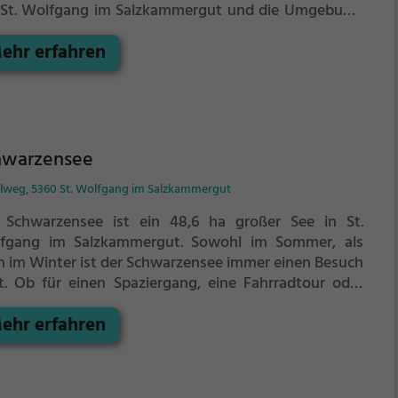
 St. Wolfgang im Salzkammergut und die Umgebung.
Sommer ist der Aussichtspunkt Schwarzenseeblick ein
ehr erfahren
önes Ausflugsziel für Familienausflüge, Wanderungen
r zum Picknicken und lockt an warmen und sonnigen
en viele Besucher aus der Region an.
hwarzensee
elweg, 5360 St. Wolfgang im Salzkammergut
 Schwarzensee ist ein 48,6 ha großer See in St.
fgang im Salzkammergut.
Sowohl im Sommer, als
h im Winter ist der Schwarzensee immer einen Besuch
t. Ob für einen Spaziergang, eine Fahrradtour oder
fach um die Natur zu genießen - der Schwarzensee
ehr erfahren
et zahlreiche Möglichkeiten für Freizeitaktivitäten.