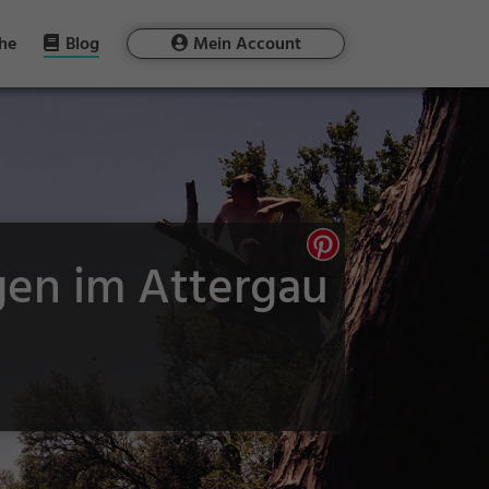
he
Blog
Mein Account
rgen im Attergau