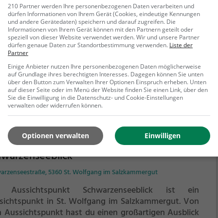
ergau Alpaka ist ein Anbieter für Alpakawanderungen
210 Partner werden Ihre personenbezogenen Daten verarbeiten und
 Alpakaspaziergänge in St. Georgen im Attergau.
Ein
dürfen Informationen von Ihrem Gerät (Cookies, eindeutige Kennungen
und andere Gerätedaten) speichern und darauf zugreifen. Die
ziergang oder eine Wanderung mit den flauschigen
Informationen von Ihrem Gerät können mit den Partnern geteilt oder
akas ist eine tolle Idee für einen Kindergeburtstag
speziell von dieser Website verwendet werden. Wir und unsere Partner
dürfen genaue Daten zur Standortbestimmung verwenden.
Liste der
 einen Ausflug mit der Familie. Die kuscheligen Tiere
Partner
ehr erfahren
ahlen eine unheimliche Ruhe aus und werden daher
Einige Anbieter nutzen Ihre personenbezogenen Daten möglicherweise
h häufig zu Therapiezwecken eingesetzt.
auf Grundlage ihres berechtigten Interesses. Dagegen können Sie unten
über den Button zum Verwalten Ihrer Optionen Einspruch erheben. Unten
auf dieser Seite oder im Menü der Website finden Sie einen Link, über den
Sie die Einwilligung in die Datenschutz- und Cookie-Einstellungen
verwalten oder widerrufen können.
Optionen verwalten
Einwilligen
hwarzenseeblick
arzenseestraße, 5360 St. Wolfgang im Salzkammergut
 Aussichtspunkt Schwarzenseeblick ist ein
sichtspunkt in St. Wolfgang im Salzkammergut.
Von
 Aussichtspunkt hast du einen großartigen Ausblick