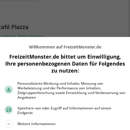
iten Auswahl an Getränken wählen und sich
inarisch verwöhnen lassen. Egal ob alleine, mit
unden oder der Familie - hier kann man in
hentischem Charme entspannen und die Vielfalt der
café Piazza
inarischen Erlebnisse genießen. Der Landgasthof Zur
arkthof 4, 63776 Mömbris
e ist der perfekte Ort, um sich verwöhnen zu lassen
 sich kulinarisch verwöhnen zu lassen.
n man sich nach einer erfrischenden Abkühlung an
Willkommen auf FreizeitMonster.de
ßen Sommertagen sehnt, ist man im Eiscafé Piazza in
FreizeitMonster.de bittet um Einwilligung,
bris genau richtig. Hier erwarten einen nicht nur
Ihre personenbezogenen Daten für Folgendes
tliche Eissorten in verschiedenen Variationen,
zu nutzen:
dern auch eine gemütliche Atmosphäre, die zum
ehr erfahren
weilen einlädt. Neben einer Vielzahl an Eissorten
Personalisierte Werbung und Inhalte, Messung von
tet das Café auch leckeren Kaffee und verführerischen
Werbeleistung und der Performance von Inhalten,
Zielgruppenforschung sowie Entwicklung und Verbesserung von
hen an. Wer es etwas herzhafter mag, kann sich
Angeboten
erdem auf ein reichhaltiges Frühstücksangebot
en. Das Eiscafé Piazza ist somit der ideale Treffpunkt
Speichern von oder Zugriff auf Informationen auf einem
Endgerät
 Genießer und Feinschmecker, die das Leben in vollen
en genießen möchten.
Weitere Informationen