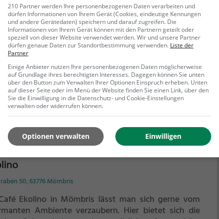
210 Partner werden Ihre personenbezogenen Daten verarbeiten und
sthof
dürfen Informationen von Ihrem Gerät (Cookies, eindeutige Kennungen
und andere Gerätedaten) speichern und darauf zugreifen. Die
Informationen von Ihrem Gerät können mit den Partnern geteilt oder
höfe 1, 63755 Alzenau
speziell von dieser Website verwendet werden. Wir und unsere Partner
dürfen genaue Daten zur Standortbestimmung verwenden.
Liste der
idyllischen Alzenau findet man das charmante
Partner
taurant Dörsthof, das mit seinem gemütlichen
Einige Anbieter nutzen Ihre personenbezogenen Daten möglicherweise
iente und einer vielfältigen Auswahl an gesunden
auf Grundlage ihres berechtigten Interesses. Dagegen können Sie unten
ichten und Getränken überzeugt. Hier kann man sich
über den Button zum Verwalten Ihrer Optionen Einspruch erheben. Unten
auf dieser Seite oder im Menü der Website finden Sie einen Link, über den
 Frühstück verwöhnen lassen und den Tag mit
Sie die Einwilligung in die Datenschutz- und Cookie-Einstellungen
ehr erfahren
schen und leckeren Speisen beginnen. Die entspannte
verwalten oder widerrufen können.
osphäre lädt zum Verweilen ein und bietet die ideale
egenheit, um die köstlichen Gerichte in vollen Zügen
Optionen verwalten
Einwilligen
genießen. Ob alleine, mit Freunden oder der Familie –
Dörsthof ist für jeden etwas dabei. Lass dich von der
lfalt der Speisekarte überraschen und erlebe
lino
ussvolle Momente in diesem Lokal.
graben 50, 63776 Mömbris
Café Ekolino in Mömbris lässt man sich gerne vom
rmanten Ambiente verzaubern. Hier bietet sich die