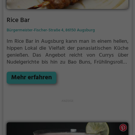
Rice Bar
Bürgermeister-Fischer-Straße 4, 86150 Augsburg
Im Rice Bar in Augsburg kann man in einem hellen,
hippen Lokal die Vielfalt der panasiatischen Küche
genießen. Das Angebot reicht von Currys über
Nudelgerichte bis hin zu Bao Buns, Frühlingsrollen
und anderen panasiatischen Snacks. Hier findet man
eine Fusion aus chinesischen, japanischen und
Mehr erfahren
vietnamesischen Spezialitäten sowie eine
reichhaltige Auswahl an Sushi. Ob vegetarisch,
vegan oder einfach nur gesund - im Rice Bar wird
jeder fündig. Tauche ein in die Atmosphäre, spüre
das Ambiente und probiere das vielfältige Angebot
an Getränken und Speisen. Hier trifft kulinarische
Raffinesse auf urbanen Lifestyle.