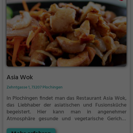
Asia Wok
Zehntgasse 1, 73207 Plochingen
In Plochingen findet man das Restaurant Asia Wok,
das Liebhaber der asiatischen und Fusionsküche
begeistert. Hier kann man in angenehmer
Atmosphäre gesunde und vegetarische Gerichte
genießen. Das vielfältige Angebot an köstlichen
Speisen und erfrischenden Getränken lädt dazu ein,