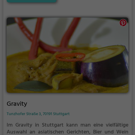
amerikanischen Küche verwöhnen lassen. Egal ob
man auf der Suche nach Tex-Mex Spezialitäten oder
erfrischenden Drinks ist, die Bar Sausalitos hat für
jeden Geschmack etwas zu bieten. Tauche ein in die
bunte Welt der Aromen und erlebe einen
unvergesslichen Abend in dieser angesagten
Location.
Gravity
Tunzhofer Straße 3, 70191 Stuttgart
Im Gravity in Stuttgart kann man eine vielfältige
Auswahl an asiatischen Gerichten, Bier und Wein