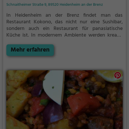
Schnaitheimer Straße 9, 89520 Heidenheim an der Brenz
In Heidenheim an der Brenz findet man das
Restaurant Kokono, das nicht nur eine Sushibar,
sondern auch ein Restaurant für panasiatische
Küche ist. In modernem Ambiente werden kreativ
angerichtete Speisen serviert, die von japanischen
Gerichten bis hin zu gesunden, veganen und
Mehr erfahren
vegetarischen Optionen reichen. Neben einer großen
Auswahl an Sushi und Cocktails bietet das
Restaurant auch Fusionsküche an. Eine perfekte
Location für Liebhaber von vielfältigen asiatischen
Speisen und Drinks. Wer also Lust auf Asiatisch,
Sushi, gesunde, vegane oder vegetarische Gerichte
hat, sollte unbedingt im Kokono vorbeischauen und
die Atmosphäre und das Angebot genießen.