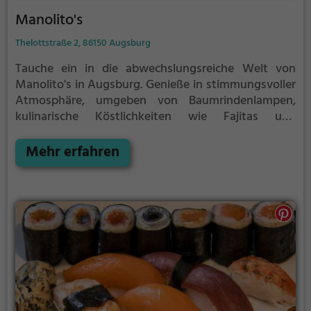
Manolito's
Thelottstraße 2, 86150 Augsburg
Tauche ein in die abwechslungsreiche Welt von
Manolito's in Augsburg. Genieße in stimmungsvoller
Atmosphäre, umgeben von Baumrindenlampen,
kulinarische Köstlichkeiten wie Fajitas und
Enchiladas. Im gemütlichen Biergarten werden
regionale Spezialitäten und erfrischende Cocktails
Mehr erfahren
serviert. Hier findest du eine breite Palette von
Bieren sowie eine vielfältige Auswahl an deutschen,
mexikanischen, lateinamerikanischen, tex-mex und
amerikanischen Gerichten. Lass dich von den
freundlichen Mitarbeitern verwöhnen und erlebe
einen unvergesslichen Abend im Manolito's.