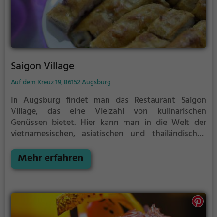
Saigon Village
Auf dem Kreuz 19, 86152 Augsburg
In Augsburg findet man das Restaurant Saigon
Village, das eine Vielzahl von kulinarischen
Genüssen bietet. Hier kann man in die Welt der
vietnamesischen, asiatischen und thailändischen
Küche eintauchen und zudem eine Fusion aus
verschiedenen Geschmacksrichtungen erleben. Die
Mehr erfahren
Speisekarte bietet eine vielfältige Auswahl an
vegetarischen, veganen und biologischen Gerichten,
die nicht nur gesund, sondern auch köstlich sind. Ob
man sich für ein leckeres Curry oder einen
erfrischenden Cocktail entscheidet, hier ist für jeden