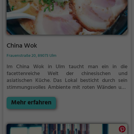
China Wok
Frauenstraße 20, 89073 Ulm
Im China Wok in Ulm taucht man ein in die
facettenreiche Welt der chinesischen und
asiatischen Küche. Das Lokal besticht durch sein
stimmungsvolles Ambiente mit roten Wänden und
bietet eine vielfältige Auswahl an vegetarischen,
veganen, biologischen und halal Gerichten. Hier kann
Mehr erfahren
man nicht nur die klassischen chinesischen
Spezialitäten, sondern auch Sushi und japanische
Fusionsküche genießen. Das Highlight ist das Sushi-
Laufband, auf dem frische Köstlichkeiten