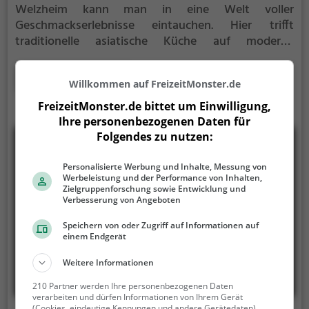
Welzheim kann man in eine Welt voller
Geschmackserlebnisse eintauchen. Hier trifft
traditionelle asiatische Küche auf moderne
Fusionsküche, was für eine vielfältige Auswahl an
chinesischen und vegetarischen Gerichten sorgt.
Mehr erfahren
Willkommen auf FreizeitMonster.de
Gesunde und vegetarische Optionen stehen
ebenfalls zur Auswahl und versprechen Genuss für
FreizeitMonster.de bittet um Einwilligung,
jeden Geschmack. Die angenehme Atmosphäre lädt
Ihre personenbezogenen Daten für
dazu ein, das breite Angebot an Getränken zu
Folgendes zu nutzen:
erkunden und die kulinarischen Köstlichkeiten in
vollen Zügen zu genießen.
Personalisierte Werbung und Inhalte, Messung von
Werbeleistung und der Performance von Inhalten,
Zielgruppenforschung sowie Entwicklung und
Verbesserung von Angeboten
Speichern von oder Zugriff auf Informationen auf
einem Endgerät
Weitere Informationen
210 Partner werden Ihre personenbezogenen Daten
verarbeiten und dürfen Informationen von Ihrem Gerät
(Cookies, eindeutige Kennungen und andere Gerätedaten)