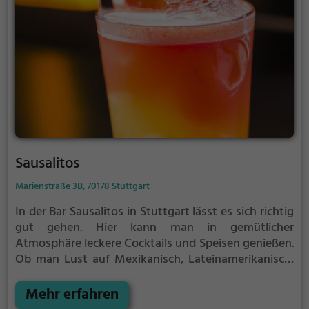
Geschmack etwas dabei. Das Ambiente ist einladend
und verspricht einen genussvollen Aufenthalt.
Tauche ein in diese geschmackvolle Welt und lasse
dich von Saigon Village verwöhnen.
Sausalitos
Marienstraße 3B, 70178 Stuttgart
In der Bar Sausalitos in Stuttgart lässt es sich richtig
gut gehen. Hier kann man in gemütlicher
Atmosphäre leckere Cocktails und Speisen genießen.
Ob man Lust auf Mexikanisch, Lateinamerikanisch,
Tex-Mex oder Amerikanisch hat, hier wird man
sicher fündig. Das vielfältige Angebot an Drinks und
Mehr erfahren
Speisen lässt keine Wünsche offen. Egal ob man mit