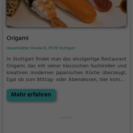
Origami
Hauptstätter Straße 61, 70178 Stuttgart
In Stuttgart findet man das einzigartige Restaurant
Origami, das mit seiner klassischen Sushirollen und
kreativen modernen japanischen Küche überzeugt.
Egal ob zum Mittag- oder Abendessen, hier kommt
jeder auf seine Kosten. Ob traditionell japanisch,
asiatisch, vegetarisch oder sogar vietnamesisch
Mehr erfahren
inspiriert – die Vielfalt an Gerichten und die Qualität
der Zutaten lassen keine Wünsche offen. Die
Atmosphäre im Origami lädt zum Verweilen ein und
das Ambiente sorgt für ein rundum gelungenes
kulinarisches Erlebnis. Wer auf der Suche nach einer