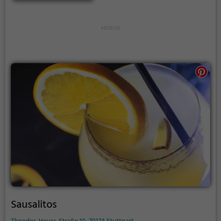
Freunden feiern möchte oder einfach nur einen
entspannten Abend verbringen will, hier ist man an
der richtigen Adresse. Tauche ein in die bunte Welt
von Sausalitos und lass dich von den kulinarischen
Köstlichkeiten verzaubern. Wer die perfekte
Mischung aus gutem Essen, toller Musik und
entspannter Atmosphäre sucht, der ist hier genau
richtig. Also auf nach Sausalitos und genieße einen
unvergesslichen Abend!
Sausalitos