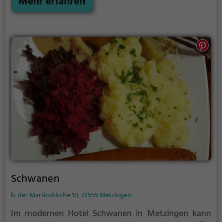
Mehr erfahren
die Vielfalt der asiatischen Küche zu entdecken. Ob
alleine, mit Freunden oder der Familie – im Asia Wok
fühlt man sich wohl und kulinarisch verwöhnt. Ein
Besuch lohnt sich für alle, die sich nach einer
Genussreise durch die Welt der asiatischen Aromen
sehnen.
Schwanen
b. der Martinskirche 10, 72555 Metzingen
Im modernen Hotel Schwanen in Metzingen kann