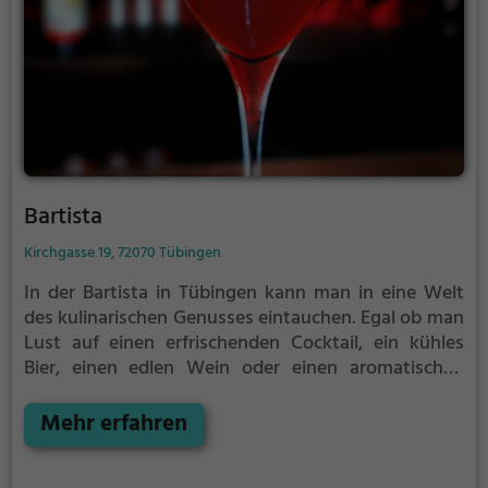
Bartista
Kirchgasse 19, 72070 Tübingen
In der Bartista in Tübingen kann man in eine Welt
des kulinarischen Genusses eintauchen. Egal ob man
Lust auf einen erfrischenden Cocktail, ein kühles
Bier, einen edlen Wein oder einen aromatischen
Kaffee hat – hier wird jeder fündig. Das vielfältige
Angebot an Speisen reicht von leckeren Kuchen bis
Mehr erfahren
hin zu köstlichem Frühstück und fusionierter Küche.
Das Ambiente der Bar lädt zum Verweilen und