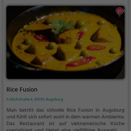
Fusion aus Geschmäckern und Aromen ist, wird hier
definitiv fündig. Das Origami ist die perfekte Adresse
für Liebhaber der japanischen und asiatischen Küche
sowie für alle, die vegetarische Gerichte zu schätzen
wissen.
Rice Fusion
Frölichstraße 4, 86150 Augsburg
Man betritt das stilvolle Rice Fusion in Augsburg
und fühlt sich sofort wohl in dem warmen Ambiente.
Das Restaurant ist auf vietnamesische Küche
spezialisiert und bietet eine vielfältige Auswahl an