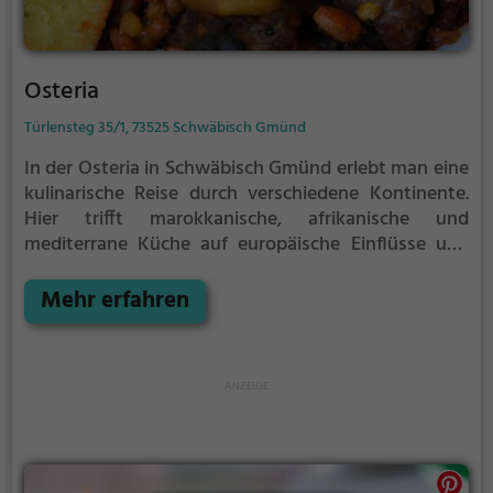
Osteria
Türlensteg 35/1, 73525 Schwäbisch Gmünd
In der Osteria in Schwäbisch Gmünd erlebt man eine
kulinarische Reise durch verschiedene Kontinente.
Hier trifft marokkanische, afrikanische und
mediterrane Küche auf europäische Einflüsse und
Fusionsküche. Das vielfältige Angebot umfasst
Meeresfrüchte, Fisch, gesunde, vegane und
Mehr erfahren
vegetarische Gerichte. Dazu werden erfrischende
Cocktails serviert. Die Atmosphäre ist einladend und
das Ambiente lädt zum Verweilen ein. Hier kann man
genussvoll die Vielfalt internationaler Köstlichkeiten
entdecken.