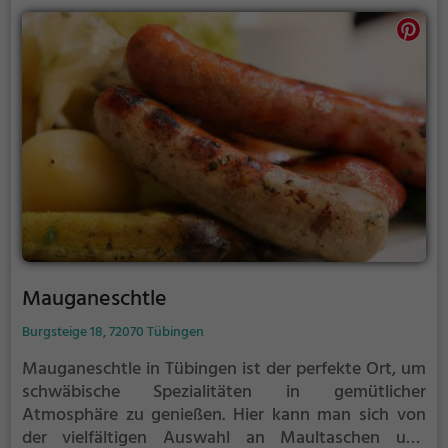
Entspannen ein und lässt einen den Alltag für einen
Moment vergessen. Hier kann man die Vielfalt der
Geschmäcker und Aromen entdecken und sich von
der professionellen und freundlichen Bedienung
verwöhnen lassen. Tauche ein in die Welt von
Bartista und erlebe einen unvergesslichen Abend in
angenehmer Gesellschaft.
Mauganeschtle
Burgsteige 18, 72070 Tübingen
Mauganeschtle in Tübingen ist der perfekte Ort, um
schwäbische Spezialitäten in gemütlicher
Atmosphäre zu genießen. Hier kann man sich von
der vielfältigen Auswahl an Maultaschen und