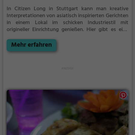
In Citizen Long in Stuttgart kann man kreative
Interpretationen von asiatisch inspirierten Gerichten
in einem Lokal im schicken Industriestil mit
origineller Einrichtung genießen. Hier gibt es eine
vielfältige Auswahl an asiatischen, vegetarischen
und gesunden Gerichten sowie Fusionsküche und
Mehr erfahren
Biogerichte. Zudem bietet das Restaurant leckere
Cocktails, Frühstück und Brunch. Tauche ein in die
entspannte Atmosphäre, spüre das modern-
gemütliche Ambiente und entdecke die kulinarische
Vielfalt von Citizen Long. Ein kulinarisches Erlebnis,
das man nicht verpassen sollte.