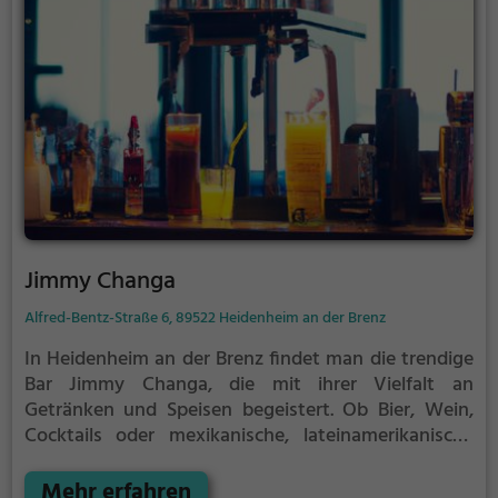
vorbeiziehen. Abgerundet wird das Angebot durch
eine breite Auswahl an Cocktails und gesunden
Gerichten. Im China Wok wird jeder Gaumen
verwöhnt und man kann sich auf eine kulinarische
Reise durch Asien begeben.
Jimmy Changa
Alfred-Bentz-Straße 6, 89522 Heidenheim an der Brenz
In Heidenheim an der Brenz findet man die trendige
Bar Jimmy Changa, die mit ihrer Vielfalt an
Getränken und Speisen begeistert. Ob Bier, Wein,
Cocktails oder mexikanische, lateinamerikanische
und amerikanische Spezialitäten - hier kommt jeder
auf seine Kosten. Tauche ein in die gemütliche
Mehr erfahren