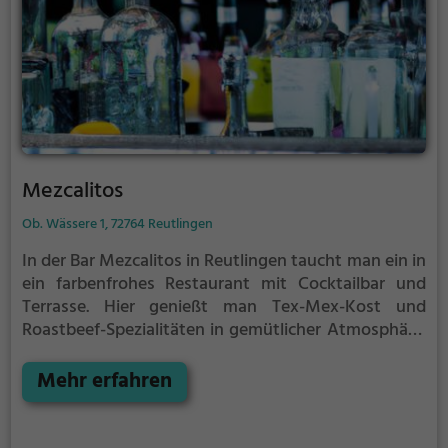
Mezcalitos
Ob. Wässere 1, 72764 Reutlingen
In der Bar Mezcalitos in Reutlingen taucht man ein in
ein farbenfrohes Restaurant mit Cocktailbar und
Terrasse. Hier genießt man Tex-Mex-Kost und
Roastbeef-Spezialitäten in gemütlicher Atmosphäre.
Egal ob man Bier, Wein, Mexikanisch,
Lateinamerikanisch, Cocktails, Steak, Tex-Mex,
Mehr erfahren
Amerikanisch oder vegetarische Gerichte bevorzugt,
hier findet man ein vielfältiges Angebot für jeden
Geschmack. Die Bar Mezcalitos lädt dazu ein, das