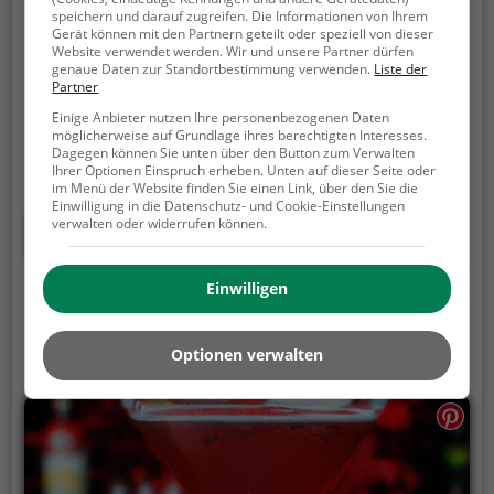
Maubacher Treff
speichern und darauf zugreifen. Die Informationen von Ihrem
Gerät können mit den Partnern geteilt oder speziell von dieser
Website verwendet werden. Wir und unsere Partner dürfen
Wr. Straße 69, 71522 Backnang
genaue Daten zur Standortbestimmung verwenden.
Liste der
Partner
Im Maubacher Treff in Backnang kann man in
Einige Anbieter nutzen Ihre personenbezogenen Daten
entspannter Atmosphäre Bier und Wein genießen.
möglicherweise auf Grundlage ihres berechtigten Interesses.
Die Bar bietet eine vielfältige Auswahl an Getränken
Dagegen können Sie unten über den Button zum Verwalten
Ihrer Optionen Einspruch erheben. Unten auf dieser Seite oder
und überrascht außerdem mit einer raffinierten
im Menü der Website finden Sie einen Link, über den Sie die
Fusionsküche. Ob allein, zu zweit oder in der Gruppe,
Einwilligung in die Datenschutz- und Cookie-Einstellungen
hier findet jeder das passende Getränk und Essen für
verwalten oder widerrufen können.
Mehr erfahren
einen gelungenen Abend. Lass dich von der
gemütlichen Einrichtung und dem freundlichen
Einwilligen
Service verwöhnen und erlebe genussvolle Stunden
im Maubacher Treff.
Optionen verwalten