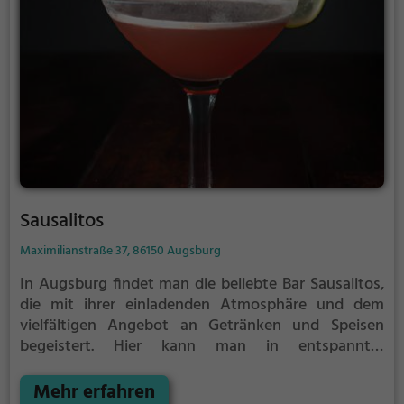
Sausalitos
Maximilianstraße 37, 86150 Augsburg
In Augsburg findet man die beliebte Bar Sausalitos,
die mit ihrer einladenden Atmosphäre und dem
vielfältigen Angebot an Getränken und Speisen
begeistert. Hier kann man in entspannter
Atmosphäre leckere Cocktails genießen und sich von
der mexikanischen, lateinamerikanischen und
Mehr erfahren