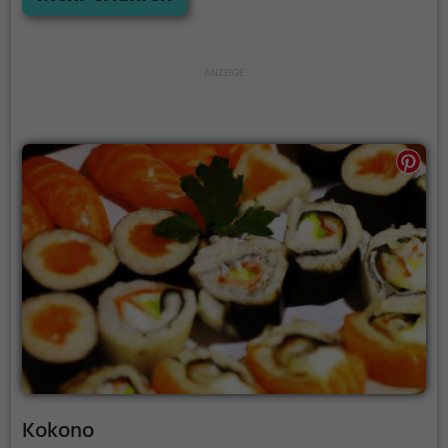
Atmosphäre, spüre das lebendige Ambiente und
genieße die abwechslungsreiche Auswahl. Egal ob
für einen entspannten Abend zu zweit oder für eine
fröhliche Runde mit Freunden, in der Bar Jimmy
Changa findet man immer das passende Getränk
und leckeres Essen. Lass dich von den exotischen
Aromen und den erfrischenden Drinks verzaubern
und erlebe einen unvergesslichen Abend in
Heidenheim an der Brenz. Die Bar Jimmy Changa ist
definitiv einen Besuch wert!
Kokono