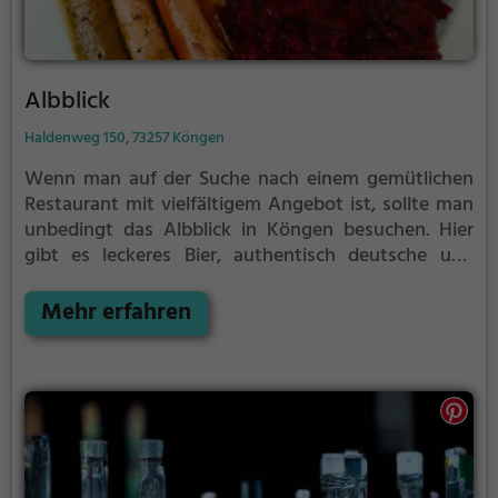
Albblick
Haldenweg 150, 73257 Köngen
Wenn man auf der Suche nach einem gemütlichen
Restaurant mit vielfältigem Angebot ist, sollte man
unbedingt das Albblick in Köngen besuchen. Hier
gibt es leckeres Bier, authentisch deutsche und
regionale Küche, sowie faszinierende
Fusionsspeisen. Für Gesundheitsbewusste gibt es
Mehr erfahren
eine Auswahl an gesunden Gerichten und sogar
Halal-Speisen. Die Atmosphäre lädt zum Verweilen
ein und das Ambiente ist einladend. Tauche ein in die
kulinarische Vielfalt und genieße einen
unvergesslichen Abend im Albblick.