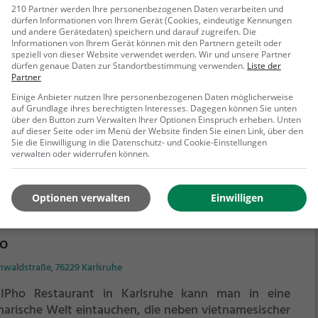
210 Partner werden Ihre personenbezogenen Daten verarbeiten und
atischen Genuss für alle Geschmäcker.
dürfen Informationen von Ihrem Gerät (Cookies, eindeutige Kennungen
ne Gleichen
und andere Gerätedaten) speichern und darauf zugreifen. Die
Informationen von Ihrem Gerät können mit den Partnern geteilt oder
mhildenstraße 11, 67547 Worms
speziell von dieser Website verwendet werden. Wir und unsere Partner
dürfen genaue Daten zur Standortbestimmung verwenden.
Liste der
Café Ohne Gleichen in Worms findet man eine
Partner
lfältige Auswahl an kulinarischen Genüssen - von
Einige Anbieter nutzen Ihre personenbezogenen Daten möglicherweise
tlichem Kaffee und Kuchen bis hin zu herzhaftem
auf Grundlage ihres berechtigten Interesses. Dagegen können Sie unten
über den Button zum Verwalten Ihrer Optionen Einspruch erheben. Unten
hstück, regionalen Spezialitäten und europäischen
auf dieser Seite oder im Menü der Website finden Sie einen Link, über den
ichten. Hier kann man in gemütlicher Atmosphäre
Sie die Einwilligung in die Datenschutz- und Cookie-Einstellungen
ehr erfahren
verwalten oder widerrufen können.
spannen und sich von gesunden Gerichten, Tapas,
nischen Spezialitäten, Wein und Cocktails verwöhnen
sen. Das Café bietet ein einzigartiges Ambiente, in
Optionen verwalten
Einwilligen
 man sich wie zuhause fühlt. Ein Must-Visit für alle
ießer!
ho
hwaldstraße, 76229 Karlsruhe
IPho Restaurant in Karlsruhe kann man in eine
inarische Welt eintauchen, die neben vietnamesischer