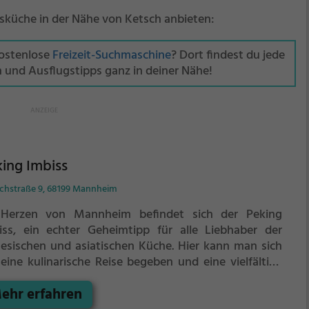
onsküche in der Nähe von Ketsch anbieten:
kostenlose
Freizeit-Suchmaschine
? Dort findest du jede
n und Ausflugstipps ganz in deiner Nähe!
ing Imbiss
achstraße 9, 68199 Mannheim
Herzen von Mannheim befindet sich der Peking
iss, ein echter Geheimtipp für alle Liebhaber der
nesischen und asiatischen Küche. Hier kann man sich
 eine kulinarische Reise begeben und eine vielfältige
wahl an traditionellen Speisen und Getränken
ehr erfahren
decken. Ob vegetarisch oder mit Fleisch, hier ist für