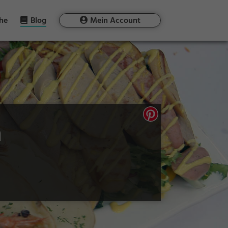
he
Blog
Mein Account
h