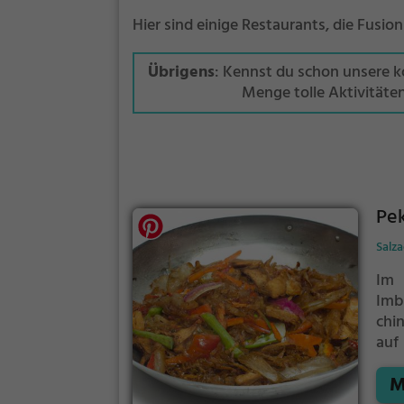
Hier sind einige Restaurants, die Fusi
Übrigens
: Kennst du schon unsere 
Menge tolle Aktivitäte
Pek
Salz
Im 
Imb
chi
auf
Aus
M
ent