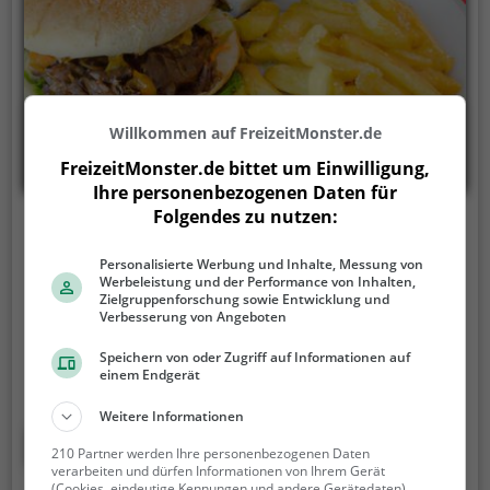
Willkommen auf FreizeitMonster.de
FreizeitMonster.de bittet um Einwilligung,
Ihre personenbezogenen Daten für
Folgendes zu nutzen:
Happy Bros Burger und Bowls
Personalisierte Werbung und Inhalte, Messung von
Köglweg 99, 82024 Taufkirchen
Werbeleistung und der Performance von Inhalten,
Zielgruppenforschung sowie Entwicklung und
Im Happy Bros Burger und Bowls in Taufkirchen
Verbesserung von Angeboten
erlebt man eine einladende Atmosphäre und ein
vielfältiges Angebot. Ob saftige Burger, erfrischende
Speichern von oder Zugriff auf Informationen auf
einem Endgerät
Cocktails oder gesunde Bowls - hier findet man für
jeden Geschmack das passende Gericht. Die
Weitere Informationen
freundlichen Mitarbeiter sorgen für einen
Mehr erfahren
210 Partner werden Ihre personenbezogenen Daten
angenehmen Aufenthalt und lassen einen die
verarbeiten und dürfen Informationen von Ihrem Gerät
Köstlichkeiten in vollen Zügen genießen. Ein Ort, an
(Cookies, eindeutige Kennungen und andere Gerätedaten)