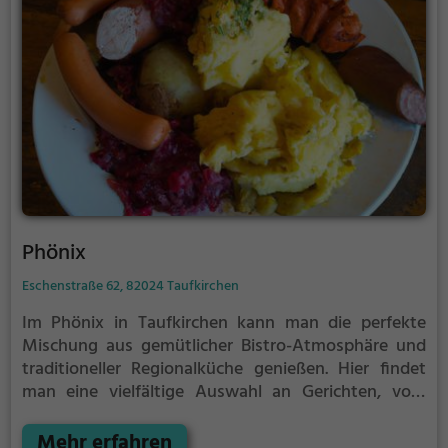
Phönix
Eschenstraße 62, 82024 Taufkirchen
Im Phönix in Taufkirchen kann man die perfekte
Mischung aus gemütlicher Bistro-Atmosphäre und
traditioneller Regionalküche genießen. Hier findet
man eine vielfältige Auswahl an Gerichten, vom
saftigen Grillfleisch bis hin zu traditionell deutschen
Spezialitäten. Dazu passend gibt es eine große
Mehr erfahren