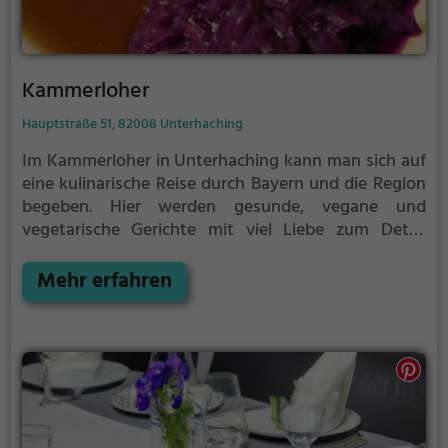
Kammerloher
Hauptstraße 51, 82008 Unterhaching
Im Kammerloher in Unterhaching kann man sich auf
eine kulinarische Reise durch Bayern und die Region
begeben. Hier werden gesunde, vegane und
vegetarische Gerichte mit viel Liebe zum Detail
zubereitet. Das gemütliche Ambiente lädt dazu ein,
sich bei einem vielfältigen Angebot an Getränken
Mehr erfahren
und Speisen verwöhnen zu lassen. Ob traditionelle
bayerische Schmankerl oder regionale Spezialitäten -
hier kommt jeder auf seine Kosten. Das
Kammerloher ist der ideale Ort, um die Vielfalt der
deutschen Küche zu entdecken und zu genießen.