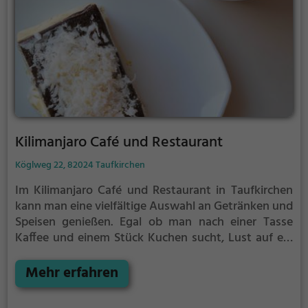
Kilimanjaro Café und Restaurant
Köglweg 22, 82024 Taufkirchen
Im Kilimanjaro Café und Restaurant in Taufkirchen
kann man eine vielfältige Auswahl an Getränken und
Speisen genießen. Egal ob man nach einer Tasse
Kaffee und einem Stück Kuchen sucht, Lust auf ein
ausgiebiges Frühstück hat oder sich abends bei
leckeren Cocktails entspannen möchte - hier wird
Mehr erfahren
man fündig. Die Speisekarte bietet zudem gesunde,
vegane und vegetarische Gerichte, die nicht nur