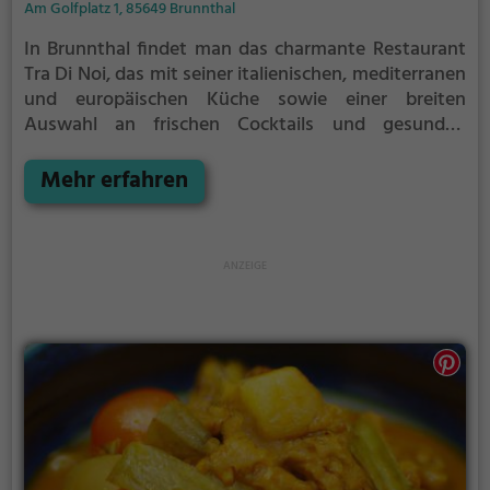
Am Golfplatz 1, 85649 Brunnthal
In Brunnthal findet man das charmante Restaurant
Tra Di Noi, das mit seiner italienischen, mediterranen
und europäischen Küche sowie einer breiten
Auswahl an frischen Cocktails und gesunden
vegetarischen Gerichten begeistert. Hier kann man
in gemütlicher Atmosphäre köstliche Pizza genießen
Mehr erfahren
oder sich bei einem ausgiebigen Frühstück
verwöhnen lassen. Das vielfältige Angebot spricht
jeden Geschmack an und sorgt für ein
unvergleichliches kulinarisches Erlebnis. Tauche ein
in die Welt von Tra Di Noi und lass dich von den
Geschmackserlebnissen verzaubern.