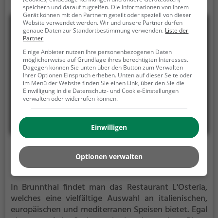
speichern und darauf zugreifen. Die Informationen von Ihrem
dem man sich gerne mit Freunden oder der Familie
Gerät können mit den Partnern geteilt oder speziell von dieser
trifft, um gemeinsam gutes Essen und leckere
Website verwendet werden. Wir und unsere Partner dürfen
Getränke zu genießen. Ein absolutes Muss für alle
genaue Daten zur Standortbestimmung verwenden.
Liste der
Partner
Burger- und Bowlliebhaber!
Einige Anbieter nutzen Ihre personenbezogenen Daten
möglicherweise auf Grundlage ihres berechtigten Interesses.
Dagegen können Sie unten über den Button zum Verwalten
Ihrer Optionen Einspruch erheben. Unten auf dieser Seite oder
im Menü der Website finden Sie einen Link, über den Sie die
Einwilligung in die Datenschutz- und Cookie-Einstellungen
verwalten oder widerrufen können.
Einwilligen
L'Osteria
Optionen verwalten
Eugen-Sänger-Ring 3, 85649 Brunnthal
In Brunnthal findet man das Restaurant L'Osteria,
welches eine vielfältige Auswahl an italienischen,
europäischen und mediterranen Speisen bietet. Egal