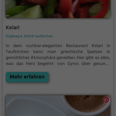
Kelari
Köglweg 8, 82024 Taufkirchen
In dem rustikal-eleganten Restaurant Kelari in
Taufkirchen kann man griechische Speisen in
gemütlicher Atmosphäre genießen. Hier gibt es alles,
was das Herz begehrt: von Gyros über gesunde
Gerichte bis hin zu einer breiten Auswahl an Bieren
und Weinen. Das Ambiente mit Holzmöbeln und
Mehr erfahren
Kronleuchter lädt zum Verweilen ein und verspricht
einen genussvollen Abend. Tauche ein in die
griechische Küche und entdecke die Vielfalt an
köstlichen Speisen und Getränken im Restaurant
Kelari.