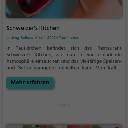
Schweizer's Kitchen
Ludwig-Bölkow-Allee 1, 82024 Taufkirchen
In Taufkirchen befindet sich das Restaurant
Schweizer's Kitchen, wo man in eine einladende
Atmosphäre eintauchen und das vielfältige Speisen-
und Getränkeangebot genießen kann. Von Kaffee
und Kuchen über gesunde und vegane Gerichte bis
hin zu frischen Biogerichten ist hier für jeden
Mehr erfahren
Geschmack etwas dabei. Das Restaurant bietet
außerdem leckere Cocktails und eine große Auswahl
an vegetarischen Speisen. Egal ob man ein
gemütliches Frühstück oder einen ausgiebigen
Brunch sucht, hier wird man fündig. Schweizer's
Kitchen überzeugt nicht nur mit schmackhaften
Speisen, sondern auch mit seinem ansprechenden