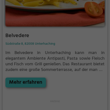
herzliche Gastfreundschaft schätzt.
Belvedere
Südstraße 8, 82008 Unterhaching
Im Belvedere in Unterhaching kann man in
elegantem Ambiente Antipasti, Pasta sowie Fleisch
und Fisch vom Grill genießen. Das Restaurant bietet
zudem eine große Sommerterrasse, auf der man die
mediterrane Atmosphäre in vollen Zügen genießen
kann. Hier gibt es eine vielfältige Auswahl an
Mehr erfahren
italienischen, europäischen und mediterranen
Speisen, darunter auch leckere Pizzen und gesunde
vegetarische Gerichte. Tauche ein in die entspannte
Atmosphäre und probiere die köstlichen Gerichte
und Getränke des Belvedere. Ein Genuss für alle