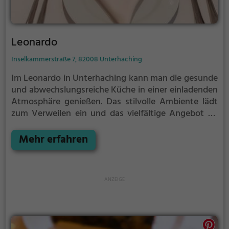
Leonardo
Inselkammerstraße 7, 82008 Unterhaching
Im Leonardo in Unterhaching kann man die gesunde
und abwechslungsreiche Küche in einer einladenden
Atmosphäre genießen. Das stilvolle Ambiente lädt
zum Verweilen ein und das vielfältige Angebot an
Getränken und Speisen lässt keine Wünsche offen.
Egal ob man Lust auf einen leichten Salat, frisch
Mehr erfahren
zubereitete Pasta oder einen saftigen Burger hat,
hier kommt jeder auf seine Kosten. Die Gerichte sind
nicht nur köstlich, sondern auch gesund und aus
hochwertigen Zutaten zubereitet. Ein Besuch im
Leonardo ist ein Genuss für alle Sinne und ein
absolutes Muss für Feinschmecker und
Gesundheitsbewusste.