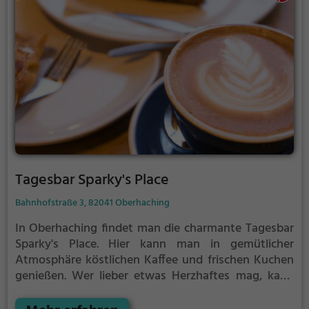
Tagesbar Sparky's Place
Bahnhofstraße 3, 82041 Oberhaching
In Oberhaching findet man die charmante Tagesbar
Sparky's Place. Hier kann man in gemütlicher
Atmosphäre köstlichen Kaffee und frischen Kuchen
genießen. Wer lieber etwas Herzhaftes mag, kann
sich am reichhaltigen Frühstücksangebot erfreuen.
Das Café besticht durch sein modernes Ambiente