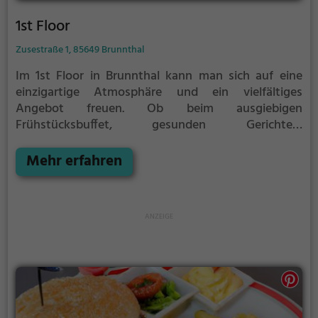
1st Floor
Zusestraße 1, 85649 Brunnthal
Im 1st Floor in Brunnthal kann man sich auf eine
einzigartige Atmosphäre und ein vielfältiges
Angebot freuen. Ob beim ausgiebigen
Frühstücksbuffet, gesunden Gerichten,
mediterranen und alpenländischen Köstlichkeiten
oder erfrischenden Cocktails, hier ist für jeden
Mehr erfahren
Geschmack etwas dabei. Die Sonnenterrasse lädt
zum Verweilen ein und auch Halal-Speisen werden
hier angeboten. Ob für ein gemütliches Frühstück,
einen entspannten Brunch oder einen Abend mit
leckeren Drinks – im 1st Floor wird man rundum
verwöhnt.