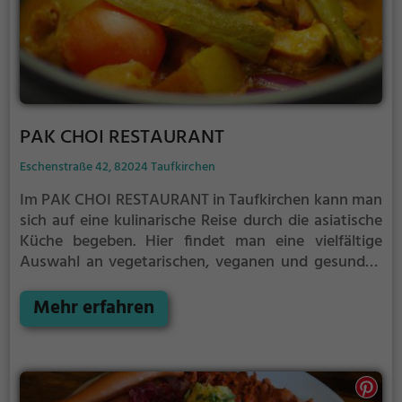
PAK CHOI RESTAURANT
Eschenstraße 42, 82024 Taufkirchen
Im PAK CHOI RESTAURANT in Taufkirchen kann man
sich auf eine kulinarische Reise durch die asiatische
Küche begeben. Hier findet man eine vielfältige
Auswahl an vegetarischen, veganen und gesunden
Gerichten, die jeden Gaumen begeistern. Das
Ambiente lädt zum Verweilen ein und die Auswahl
Mehr erfahren
an Getränken rundet das Angebot perfekt ab.
Tauche ein in die exotische Atmosphäre und genieße
die köstlichen Speisen!