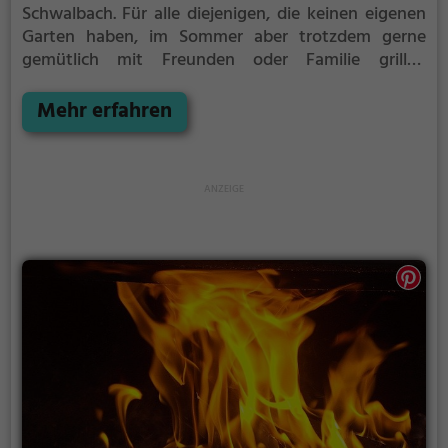
Schwalbach.
Für alle diejenigen, die keinen eigenen
Garten haben, im Sommer aber trotzdem gerne
gemütlich mit Freunden oder Familie grillen
möchten ist der Grillplatz Bad Schwalbach die
Lösung.
Mehr erfahren