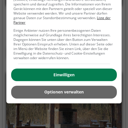
speichern und darauf zugreifen. Die Informationen von Ihrem
Gerät können mit den Partnern geteilt oder speziell von dieser
Website verwendet werden. Wir und unsere Partner dürfen
Grillplatz Bad Nauheim
genaue Daten zur Standortbestimmung verwenden.
Liste der
Partner
Rosbacher Straße 1, 61231 Bad Nauheim
Einige Anbieter nutzen Ihre personenbezogenen Daten
möglicherweise auf Grundlage ihres berechtigten Interesses.
Keine Beschreibung verfügbar.
Dagegen können Sie unten über den Button zum Verwalten
Ihrer Optionen Einspruch erheben. Unten auf dieser Seite oder
im Menü der Website finden Sie einen Link, über den Sie die
Mehr erfahren
Einwilligung in die Datenschutz- und Cookie-Einstellungen
verwalten oder widerrufen können.
Einwilligen
Optionen verwalten