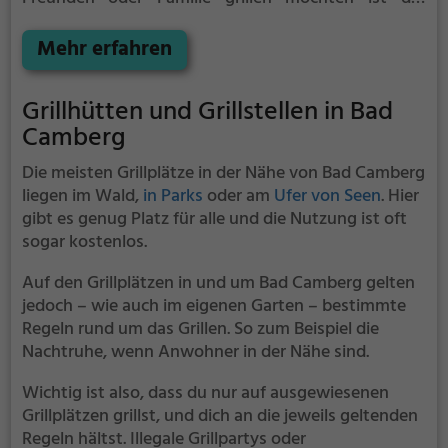
Grillplatz Villmar die Lösung.
Der große Vorteil des
Grillplatzes: keine Nachbarn. Hier kann eine Feier
Mehr erfahren
ruhig auch mal bis spät in die Nacht gehen und
etwas lauter werden. Auf dem Grillplatz seid ihr in
Grillhütten und Grillstellen in Bad
den meisten Fällen unter euch und könnt
Camberg
niemanden stören.
Die meisten Grillplätze in der Nähe von Bad Camberg
liegen im Wald,
in Parks
oder am
Ufer von Seen
. Hier
gibt es genug Platz für alle und die Nutzung ist oft
sogar kostenlos.
Auf den Grillplätzen in und um Bad Camberg gelten
jedoch – wie auch im eigenen Garten – bestimmte
Regeln rund um das Grillen. So zum Beispiel die
Nachtruhe, wenn Anwohner in der Nähe sind.
Wichtig ist also, dass du nur auf ausgewiesenen
Grillplätzen grillst, und dich an die jeweils geltenden
Regeln hältst. Illegale Grillpartys oder