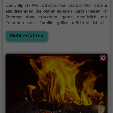
Der Grillplatz Weilrod ist ein Grillplatz in Weilrod.
Für
alle diejenigen, die keinen eigenen Garten haben, im
Sommer aber trotzdem gerne gemütlich mit
Freunden oder Familie grillen möchten ist der
Grillplatz Weilrod die Lösung.
Der große Vorteil des
Grillplatzes: keine Nachbarn. Hier kann eine Feier
Mehr erfahren
ruhig auch mal bis spät in die Nacht gehen und
etwas lauter werden. Auf dem Grillplatz seid ihr in
den meisten Fällen unter euch und könnt
niemanden stören.