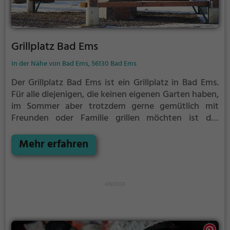
Grillplatz Bad Ems
In der Nähe von Bad Ems, 56130 Bad Ems
Der Grillplatz Bad Ems ist ein Grillplatz in Bad Ems.
Für alle diejenigen, die keinen eigenen Garten haben,
im Sommer aber trotzdem gerne gemütlich mit
Freunden oder Familie grillen möchten ist der
Grillplatz Bad Ems die Lösung.
Der große Vorteil des
Grillplatzes: keine Nachbarn. Hier kann eine Feier
Mehr erfahren
ruhig auch mal bis spät in die Nacht gehen und
etwas lauter werden. Auf dem Grillplatz seid ihr in
den meisten Fällen unter euch und könnt
niemanden stören.