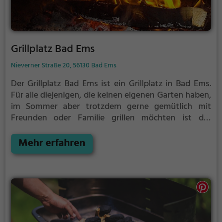
Grillplatz Bad Ems
Nieverner Straße 20, 56130 Bad Ems
Der Grillplatz Bad Ems ist ein Grillplatz in Bad Ems.
Für alle diejenigen, die keinen eigenen Garten haben,
im Sommer aber trotzdem gerne gemütlich mit
Freunden oder Familie grillen möchten ist der
Grillplatz Bad Ems die Lösung.
Der große Vorteil des
Grillplatzes: keine Nachbarn. Hier kann eine Feier
Mehr erfahren
ruhig auch mal bis spät in die Nacht gehen und
etwas lauter werden. Auf dem Grillplatz seid ihr in
den meisten Fällen unter euch und könnt
niemanden stören.