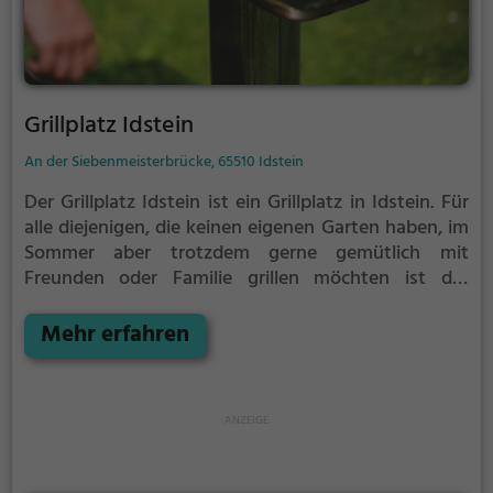
Grillplatz Idstein
An der Siebenmeisterbrücke, 65510 Idstein
Der Grillplatz Idstein ist ein Grillplatz in Idstein.
Für
alle diejenigen, die keinen eigenen Garten haben, im
Sommer aber trotzdem gerne gemütlich mit
Freunden oder Familie grillen möchten ist der
Grillplatz Idstein die Lösung.
Der große Vorteil des
Grillplatzes: keine Nachbarn. Hier kann eine Feier
Mehr erfahren
ruhig auch mal bis spät in die Nacht gehen und
etwas lauter werden. Auf dem Grillplatz seid ihr in
den meisten Fällen unter euch und könnt
niemanden stören.