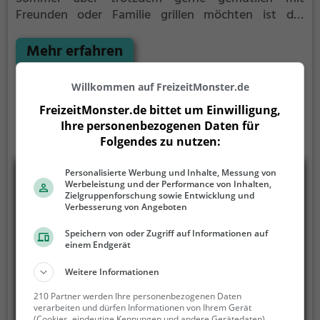
Freunden oder Familie grillen möchten ist der
Grillplatz Weilrod die Lösung.
Der große Vorteil des
Grillplatzes: keine Nachbarn. Hier kann eine Feier
Mehr erfahren
ruhig auch mal bis spät in die Nacht gehen und
etwas lauter werden. Auf dem Grillplatz seid ihr in
Willkommen auf FreizeitMonster.de
den meisten Fällen unter euch und könnt
FreizeitMonster.de bittet um Einwilligung,
niemanden stören.
Ihre personenbezogenen Daten für
Folgendes zu nutzen:
Personalisierte Werbung und Inhalte, Messung von
Werbeleistung und der Performance von Inhalten,
Zielgruppenforschung sowie Entwicklung und
Verbesserung von Angeboten
Speichern von oder Zugriff auf Informationen auf
einem Endgerät
Weitere Informationen
210 Partner werden Ihre personenbezogenen Daten
verarbeiten und dürfen Informationen von Ihrem Gerät
(Cookies, eindeutige Kennungen und andere Gerätedaten)