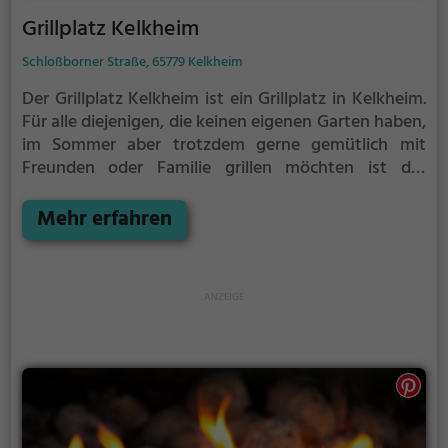
Grillplatz Kelkheim
Schloßborner Straße, 65779 Kelkheim
Der Grillplatz Kelkheim ist ein Grillplatz in Kelkheim.
Für alle diejenigen, die keinen eigenen Garten haben,
im Sommer aber trotzdem gerne gemütlich mit
Freunden oder Familie grillen möchten ist der
Grillplatz Kelkheim die Lösung. Gegrillt wird hier mit
Holzkohle.
Mehr erfahren