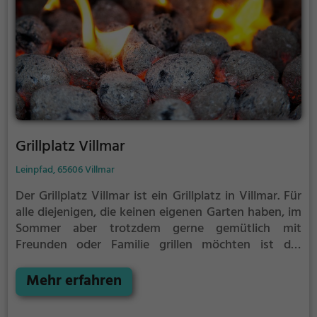
Grillplatz Villmar
Leinpfad, 65606 Villmar
Der Grillplatz Villmar ist ein Grillplatz in Villmar.
Für
alle diejenigen, die keinen eigenen Garten haben, im
Sommer aber trotzdem gerne gemütlich mit
Freunden oder Familie grillen möchten ist der
Grillplatz Villmar die Lösung.
Der große Vorteil des
Grillplatzes: keine Nachbarn. Hier kann eine Feier
Mehr erfahren
ruhig auch mal bis spät in die Nacht gehen und
etwas lauter werden. Auf dem Grillplatz seid ihr in