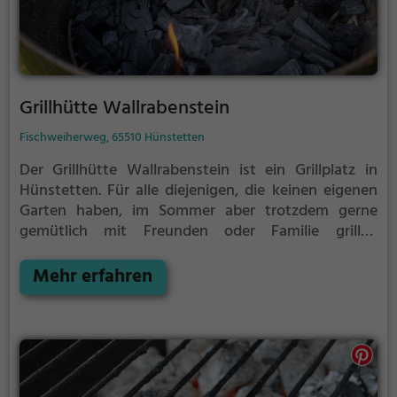
Grillhütte Wallrabenstein
Fischweiherweg, 65510 Hünstetten
Der Grillhütte Wallrabenstein ist ein Grillplatz in
Hünstetten.
Für alle diejenigen, die keinen eigenen
Garten haben, im Sommer aber trotzdem gerne
gemütlich mit Freunden oder Familie grillen
möchten ist der Grillhütte Wallrabenstein die
Lösung. Gegrillt wird hier mit Holz.
Mehr erfahren