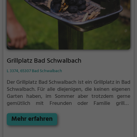
Grillplatz Bad Schwalbach
L 3374, 65307 Bad Schwalbach
Der Grillplatz Bad Schwalbach ist ein Grillplatz in Bad
Schwalbach.
Für alle diejenigen, die keinen eigenen
Garten haben, im Sommer aber trotzdem gerne
gemütlich mit Freunden oder Familie grillen
möchten ist der Grillplatz Bad Schwalbach die
Lösung.
Mehr erfahren