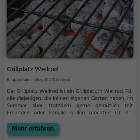
Grillplatz Weilrod
Raupenhainer Weg, 61276 Weilrod
Der Grillplatz Weilrod ist ein Grillplatz in Weilrod.
Für
alle diejenigen, die keinen eigenen Garten haben, im
Sommer aber trotzdem gerne gemütlich mit
Freunden oder Familie grillen möchten ist der
Grillplatz Weilrod die Lösung.
Der große Vorteil des
Grillplatzes: keine Nachbarn. Hier kann eine Feier
Mehr erfahren
ruhig auch mal bis spät in die Nacht gehen und