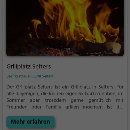
Grillplatz Selters
Bezirksstraße, 65618 Selters
Der Grillplatz Selters ist ein Grillplatz in Selters.
Für
alle diejenigen, die keinen eigenen Garten haben, im
Sommer aber trotzdem gerne gemütlich mit
Freunden oder Familie grillen möchten ist der
Grillplatz Selters die Lösung.
Der große Vorteil des
Grillplatzes: keine Nachbarn. Hier kann eine Feier
Mehr erfahren
ruhig auch mal bis spät in die Nacht gehen und