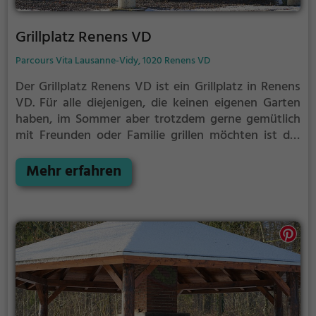
Grillplatz Renens VD
Parcours Vita Lausanne-Vidy, 1020 Renens VD
Der Grillplatz Renens VD ist ein Grillplatz in Renens
VD.
Für alle diejenigen, die keinen eigenen Garten
haben, im Sommer aber trotzdem gerne gemütlich
mit Freunden oder Familie grillen möchten ist der
Grillplatz Renens VD die Lösung. Gegrillt wird hier
mit Holzkohle.
Mehr erfahren