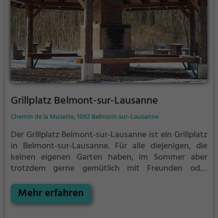
Grillplatz Belmont-sur-Lausanne
Chemin de la Musette, 1092 Belmont-sur-Lausanne
Der Grillplatz Belmont-sur-Lausanne ist ein Grillplatz
in Belmont-sur-Lausanne.
Für alle diejenigen, die
keinen eigenen Garten haben, im Sommer aber
trotzdem gerne gemütlich mit Freunden oder
Familie grillen möchten ist der Grillplatz Belmont-
sur-Lausanne die Lösung.
Mehr erfahren