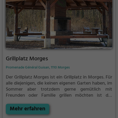
Grillplatz Morges
Promenade Général Guisan, 1110 Morges
Der Grillplatz Morges ist ein Grillplatz in Morges.
Für
alle diejenigen, die keinen eigenen Garten haben, im
Sommer aber trotzdem gerne gemütlich mit
Freunden oder Familie grillen möchten ist der
Grillplatz Morges die Lösung.
Der große Vorteil des
Grillplatzes: keine Nachbarn. Hier kann eine Feier
Mehr erfahren
ruhig auch mal bis spät in die Nacht gehen und