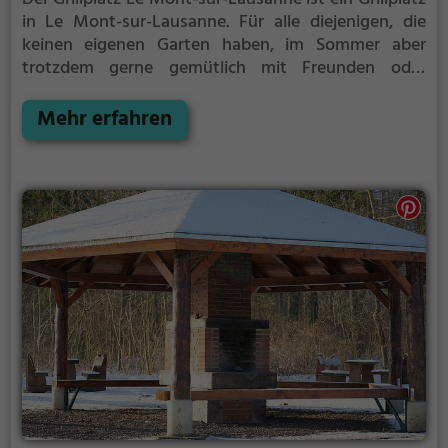
in Le Mont-sur-Lausanne.
Für alle diejenigen, die
keinen eigenen Garten haben, im Sommer aber
trotzdem gerne gemütlich mit Freunden oder
Familie grillen möchten ist der Grillplatz Le Mont-
sur-Lausanne die Lösung.
Mehr erfahren