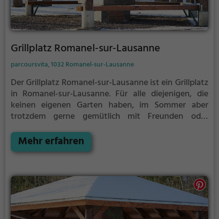
Grillplatz Romanel-sur-Lausanne
parcoursvita, 1032 Romanel-sur-Lausanne
Der Grillplatz Romanel-sur-Lausanne ist ein Grillplatz
in Romanel-sur-Lausanne.
Für alle diejenigen, die
keinen eigenen Garten haben, im Sommer aber
trotzdem gerne gemütlich mit Freunden oder
Familie grillen möchten ist der Grillplatz Romanel-
sur-Lausanne die Lösung.
Mehr erfahren