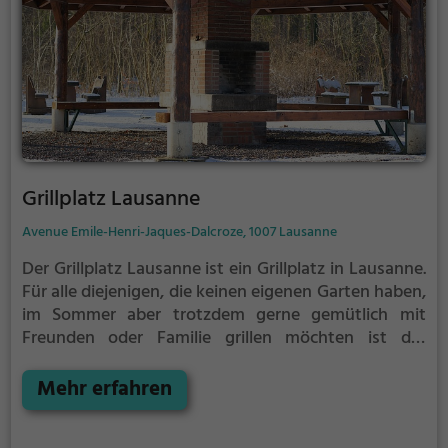
Grillplatz Lausanne
Avenue Emile-Henri-Jaques-Dalcroze, 1007 Lausanne
Der Grillplatz Lausanne ist ein Grillplatz in Lausanne.
Für alle diejenigen, die keinen eigenen Garten haben,
im Sommer aber trotzdem gerne gemütlich mit
Freunden oder Familie grillen möchten ist der
Grillplatz Lausanne die Lösung. Gegrillt wird hier mit
Holzkohle.
Mehr erfahren