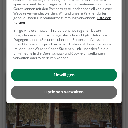
speichern und darauf zugreifen. Die Informationen von Ihrem
Chemin du Risoux 21, 1004 Lausanne
Gerät können mit den Partnern geteilt oder speziell von dieser
Website verwendet werden. Wir und unsere Partner dürfen
Der Grillplatz Lausanne ist ein Grillplatz in Lausanne.
genaue Daten zur Standortbestimmung verwenden.
Liste der
Partner
Für alle diejenigen, die keinen eigenen Garten haben,
im Sommer aber trotzdem gerne gemütlich mit
Einige Anbieter nutzen Ihre personenbezogenen Daten
möglicherweise auf Grundlage ihres berechtigten Interesses.
Freunden oder Familie grillen möchten ist der
Dagegen können Sie unten über den Button zum Verwalten
Grillplatz Lausanne die Lösung.
Der große Vorteil des
Ihrer Optionen Einspruch erheben. Unten auf dieser Seite oder
im Menü der Website finden Sie einen Link, über den Sie die
Grillplatzes: keine Nachbarn. Hier kann eine Feier
Mehr erfahren
Einwilligung in die Datenschutz- und Cookie-Einstellungen
ruhig auch mal bis spät in die Nacht gehen und
verwalten oder widerrufen können.
etwas lauter werden. Auf dem Grillplatz seid ihr in
den meisten Fällen unter euch und könnt
Einwilligen
niemanden stören.
Optionen verwalten