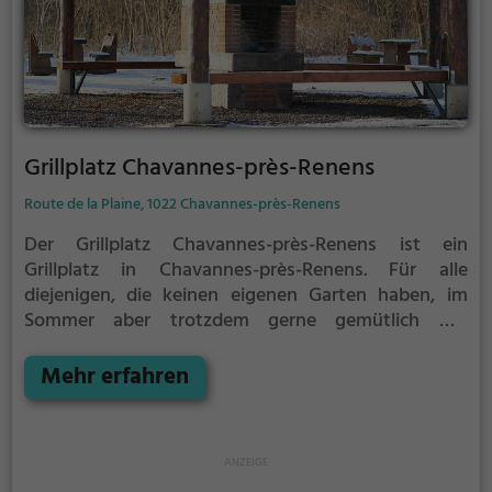
Grillplatz Chavannes-près-Renens
Route de la Plaine, 1022 Chavannes-près-Renens
Der Grillplatz Chavannes-près-Renens ist ein
Grillplatz in Chavannes-près-Renens.
Für alle
diejenigen, die keinen eigenen Garten haben, im
Sommer aber trotzdem gerne gemütlich mit
Freunden oder Familie grillen möchten ist der
Grillplatz Chavannes-près-Renens die Lösung.
Mehr erfahren
Gegrillt wird hier mit Holzkohle.