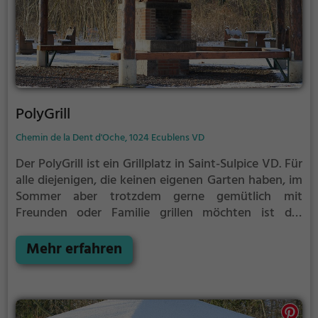
PolyGrill
Chemin de la Dent d'Oche, 1024 Ecublens VD
Der PolyGrill ist ein Grillplatz in Saint-Sulpice VD.
Für
alle diejenigen, die keinen eigenen Garten haben, im
Sommer aber trotzdem gerne gemütlich mit
Freunden oder Familie grillen möchten ist der
PolyGrill die Lösung.
Der große Vorteil des
Grillplatzes: keine Nachbarn. Hier kann eine Feier
Mehr erfahren
ruhig auch mal bis spät in die Nacht gehen und
etwas lauter werden. Auf dem Grillplatz seid ihr in
den meisten Fällen unter euch und könnt
niemanden stören.