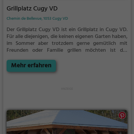
Grillplatz Cugy VD
Chemin de Bellevue, 1053 Cugy VD
Der Grillplatz Cugy VD ist ein Grillplatz in Cugy VD.
Für alle diejenigen, die keinen eigenen Garten haben,
im Sommer aber trotzdem gerne gemütlich mit
Freunden oder Familie grillen möchten ist der
Grillplatz Cugy VD die Lösung.
Der große Vorteil des
Grillplatzes: keine Nachbarn. Hier kann eine Feier
Mehr erfahren
ruhig auch mal bis spät in die Nacht gehen und
etwas lauter werden. Auf dem Grillplatz seid ihr in
den meisten Fällen unter euch und könnt
niemanden stören.