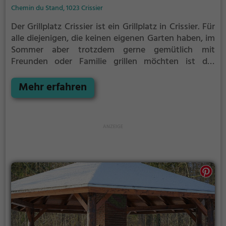
Chemin du Stand, 1023 Crissier
Der Grillplatz Crissier ist ein Grillplatz in Crissier.
Für
alle diejenigen, die keinen eigenen Garten haben, im
Sommer aber trotzdem gerne gemütlich mit
Freunden oder Familie grillen möchten ist der
Grillplatz Crissier die Lösung.
Der große Vorteil des
Grillplatzes: keine Nachbarn. Hier kann eine Feier
Mehr erfahren
ruhig auch mal bis spät in die Nacht gehen und
etwas lauter werden. Auf dem Grillplatz seid ihr in
den meisten Fällen unter euch und könnt
niemanden stören.