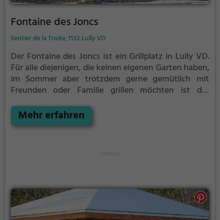
Fontaine des Joncs
Sentier de la Truite, 1132 Lully VD
Der Fontaine des Joncs ist ein Grillplatz in Lully VD.
Für alle diejenigen, die keinen eigenen Garten haben,
im Sommer aber trotzdem gerne gemütlich mit
Freunden oder Familie grillen möchten ist der
Fontaine des Joncs die Lösung.
Der große Vorteil des
Grillplatzes: keine Nachbarn. Hier kann eine Feier
Mehr erfahren
ruhig auch mal bis spät in die Nacht gehen und
etwas lauter werden. Auf dem Grillplatz seid ihr in
den meisten Fällen unter euch und könnt
niemanden stören.