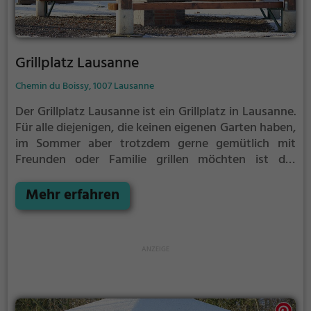
Grillplatz Lausanne
Chemin du Boissy, 1007 Lausanne
Der Grillplatz Lausanne ist ein Grillplatz in Lausanne.
Für alle diejenigen, die keinen eigenen Garten haben,
im Sommer aber trotzdem gerne gemütlich mit
Freunden oder Familie grillen möchten ist der
Grillplatz Lausanne die Lösung. Gegrillt wird hier mit
Holzkohle.
Mehr erfahren