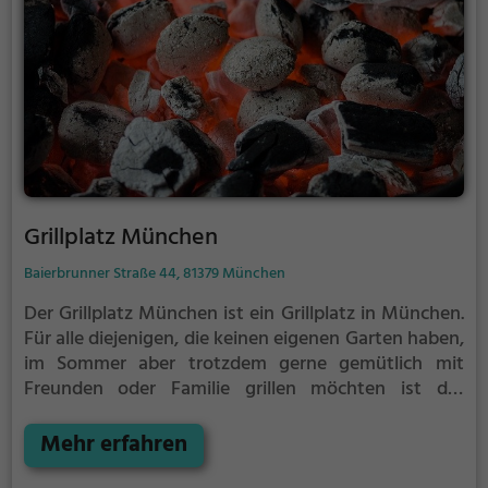
Grillplatz München
Baierbrunner Straße 44, 81379 München
Der Grillplatz München ist ein Grillplatz in München.
Für alle diejenigen, die keinen eigenen Garten haben,
im Sommer aber trotzdem gerne gemütlich mit
Freunden oder Familie grillen möchten ist der
Grillplatz München die Lösung.
Der große Vorteil des
Grillplatzes: keine Nachbarn. Hier kann eine Feier
Mehr erfahren
ruhig auch mal bis spät in die Nacht gehen und