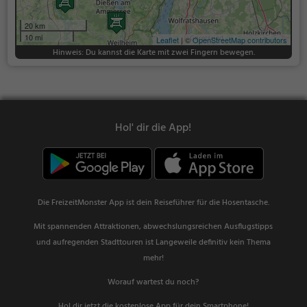
20 km
10 mi
Leaflet
| ©
OpenStreetMap contributors
Hinweis: Du kannst die Karte mit zwei Fingern bewegen.
Hol' dir die App!
Die FreizeitMonster App ist dein Reiseführer für die Hosentasche.
Mit spannenden Attraktionen, abwechslungsreichen Ausflugstipps
und aufregenden Stadttouren ist Langeweile definitiv kein Thema
mehr!
Worauf wartest du noch?
Hol dir jetzt die kostenlose App für dein Smartphone!