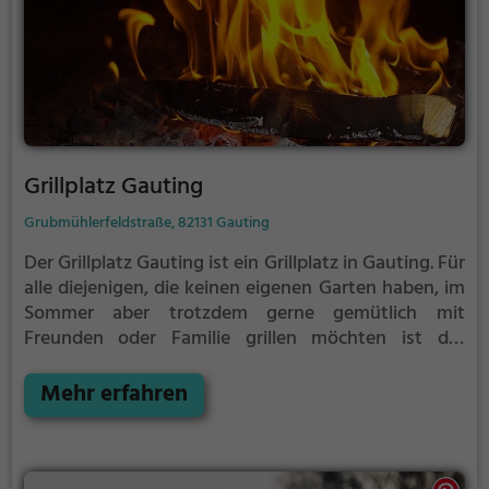
Grillplatz Gauting
Grubmühlerfeldstraße, 82131 Gauting
Der Grillplatz Gauting ist ein Grillplatz in Gauting.
Für
alle diejenigen, die keinen eigenen Garten haben, im
Sommer aber trotzdem gerne gemütlich mit
Freunden oder Familie grillen möchten ist der
Grillplatz Gauting die Lösung.
Der große Vorteil des
Grillplatzes: keine Nachbarn. Hier kann eine Feier
Mehr erfahren
ruhig auch mal bis spät in die Nacht gehen und
etwas lauter werden. Auf dem Grillplatz seid ihr in
den meisten Fällen unter euch und könnt