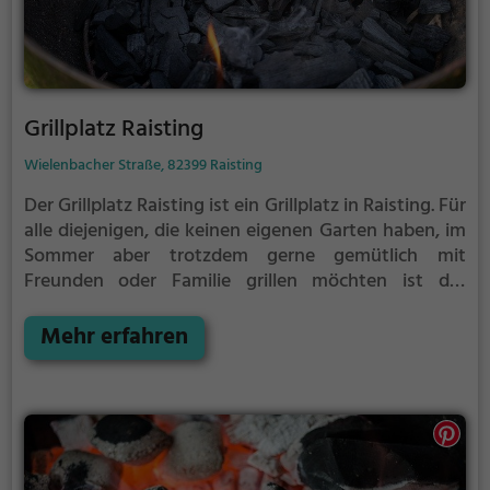
Grillplatz Raisting
Wielenbacher Straße, 82399 Raisting
Der Grillplatz Raisting ist ein Grillplatz in Raisting.
Für
alle diejenigen, die keinen eigenen Garten haben, im
Sommer aber trotzdem gerne gemütlich mit
Freunden oder Familie grillen möchten ist der
Grillplatz Raisting die Lösung.
Der große Vorteil des
Grillplatzes: keine Nachbarn. Hier kann eine Feier
Mehr erfahren
ruhig auch mal bis spät in die Nacht gehen und
etwas lauter werden. Auf dem Grillplatz seid ihr in
den meisten Fällen unter euch und könnt
niemanden stören.