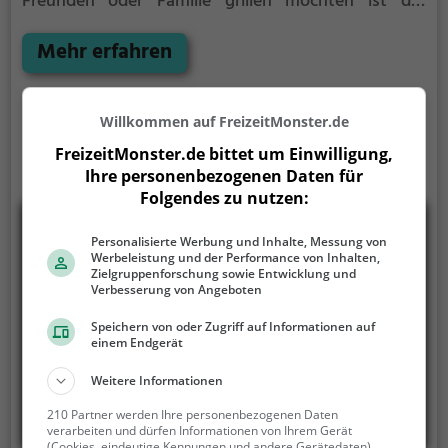
Freunden oder Familie grillen möchten ist der
Grillplatz Eresing die Lösung.
Der große Vorteil des
Grillplatzes: keine Nachbarn. Hier kann eine Feier
Mehr erfahren
ruhig auch mal bis spät in die Nacht gehen und
etwas lauter werden. Auf dem Grillplatz seid ihr in
den meisten Fällen unter euch und könnt
Willkommen auf FreizeitMonster.de
niemanden stören.
FreizeitMonster.de bittet um Einwilligung,
Ihre personenbezogenen Daten für
Folgendes zu nutzen:
Personalisierte Werbung und Inhalte, Messung von
Werbeleistung und der Performance von Inhalten,
Zielgruppenforschung sowie Entwicklung und
Verbesserung von Angeboten
Speichern von oder Zugriff auf Informationen auf
einem Endgerät
Weitere Informationen
210 Partner werden Ihre personenbezogenen Daten
verarbeiten und dürfen Informationen von Ihrem Gerät
(Cookies, eindeutige Kennungen und andere Gerätedaten)