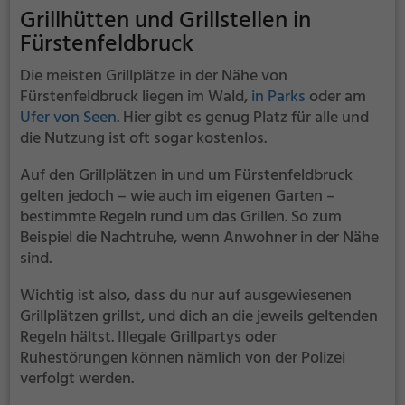
etwas lauter werden. Auf dem Grillplatz seid ihr in
Grillhütten und Grillstellen in
den meisten Fällen unter euch und könnt
Fürstenfeldbruck
niemanden stören.
Die meisten Grillplätze in der Nähe von
Fürstenfeldbruck liegen im Wald,
in Parks
oder am
Ufer von Seen
. Hier gibt es genug Platz für alle und
die Nutzung ist oft sogar kostenlos.
Auf den Grillplätzen in und um Fürstenfeldbruck
gelten jedoch – wie auch im eigenen Garten –
bestimmte Regeln rund um das Grillen. So zum
Beispiel die Nachtruhe, wenn Anwohner in der Nähe
sind.
Wichtig ist also, dass du nur auf ausgewiesenen
Grillplätzen grillst, und dich an die jeweils geltenden
Regeln hältst. Illegale Grillpartys oder
Ruhestörungen können nämlich von der Polizei
verfolgt werden.