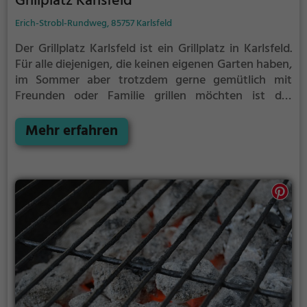
Grillplatz Karlsfeld
Erich-Strobl-Rundweg, 85757 Karlsfeld
Der Grillplatz Karlsfeld ist ein Grillplatz in Karlsfeld.
Für alle diejenigen, die keinen eigenen Garten haben,
im Sommer aber trotzdem gerne gemütlich mit
Freunden oder Familie grillen möchten ist der
Grillplatz Karlsfeld die Lösung.
Der große Vorteil des
Grillplatzes: keine Nachbarn. Hier kann eine Feier
Mehr erfahren
ruhig auch mal bis spät in die Nacht gehen und
etwas lauter werden. Auf dem Grillplatz seid ihr in
den meisten Fällen unter euch und könnt
niemanden stören.