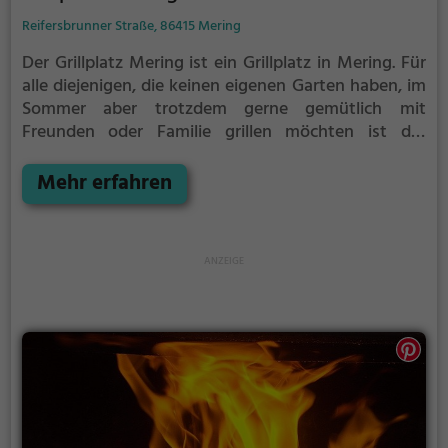
Reifersbrunner Straße, 86415 Mering
Der Grillplatz Mering ist ein Grillplatz in Mering.
Für
alle diejenigen, die keinen eigenen Garten haben, im
Sommer aber trotzdem gerne gemütlich mit
Freunden oder Familie grillen möchten ist der
Grillplatz Mering die Lösung.
Der große Vorteil des
Grillplatzes: keine Nachbarn. Hier kann eine Feier
Mehr erfahren
ruhig auch mal bis spät in die Nacht gehen und
etwas lauter werden. Auf dem Grillplatz seid ihr in
den meisten Fällen unter euch und könnt
niemanden stören.