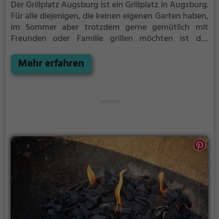
Der Grillplatz Augsburg ist ein Grillplatz in Augsburg.
Für alle diejenigen, die keinen eigenen Garten haben,
im Sommer aber trotzdem gerne gemütlich mit
Freunden oder Familie grillen möchten ist der
Grillplatz Augsburg die Lösung.
Der große Vorteil
des Grillplatzes: keine Nachbarn. Hier kann eine Feier
Mehr erfahren
ruhig auch mal bis spät in die Nacht gehen und
etwas lauter werden. Auf dem Grillplatz seid ihr in
den meisten Fällen unter euch und könnt
niemanden stören.