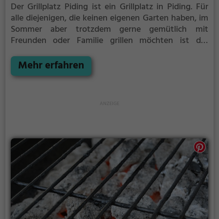
Der Grillplatz Piding ist ein Grillplatz in Piding.
Für
alle diejenigen, die keinen eigenen Garten haben, im
Sommer aber trotzdem gerne gemütlich mit
Freunden oder Familie grillen möchten ist der
Grillplatz Piding die Lösung.
Der große Vorteil des
Grillplatzes: keine Nachbarn. Hier kann eine Feier
Mehr erfahren
ruhig auch mal bis spät in die Nacht gehen und
etwas lauter werden. Auf dem Grillplatz seid ihr in
den meisten Fällen unter euch und könnt
niemanden stören.