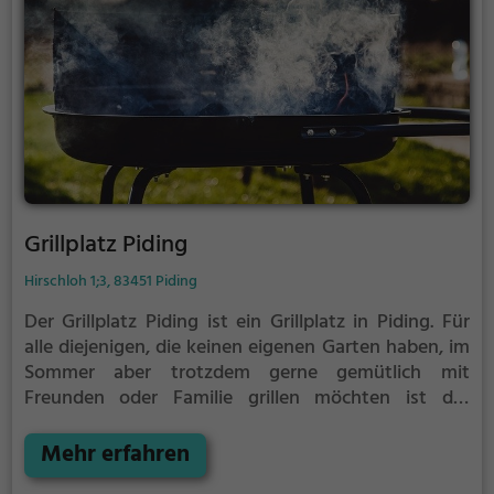
Grillplatz Piding
Hirschloh 1;3, 83451 Piding
Der Grillplatz Piding ist ein Grillplatz in Piding.
Für
alle diejenigen, die keinen eigenen Garten haben, im
Sommer aber trotzdem gerne gemütlich mit
Freunden oder Familie grillen möchten ist der
Grillplatz Piding die Lösung.
Der große Vorteil des
Grillplatzes: keine Nachbarn. Hier kann eine Feier
Mehr erfahren
ruhig auch mal bis spät in die Nacht gehen und