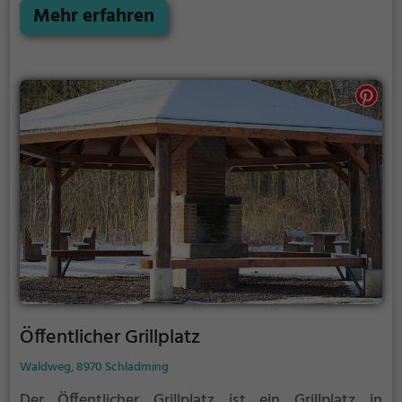
Gegrillt wird hier mit Holz.
Mehr erfahren
Öffentlicher Grillplatz
Waldweg, 8970 Schladming
Der Öffentlicher Grillplatz ist ein Grillplatz in