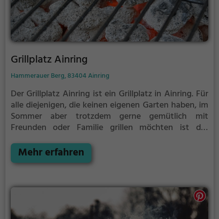
Grillplatz Ainring
Hammerauer Berg, 83404 Ainring
Der Grillplatz Ainring ist ein Grillplatz in Ainring.
Für
alle diejenigen, die keinen eigenen Garten haben, im
Sommer aber trotzdem gerne gemütlich mit
Freunden oder Familie grillen möchten ist der
Grillplatz Ainring die Lösung.
Der große Vorteil des
Grillplatzes: keine Nachbarn. Hier kann eine Feier
Mehr erfahren
ruhig auch mal bis spät in die Nacht gehen und
etwas lauter werden. Auf dem Grillplatz seid ihr in
den meisten Fällen unter euch und könnt
niemanden stören.