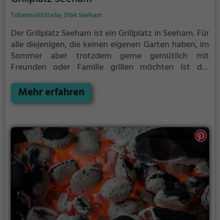
Tobelmühlstraße, 5164 Seeham
Der Grillplatz Seeham ist ein Grillplatz in Seeham.
Für
alle diejenigen, die keinen eigenen Garten haben, im
Sommer aber trotzdem gerne gemütlich mit
Freunden oder Familie grillen möchten ist der
Grillplatz Seeham die Lösung.
Der große Vorteil des
Grillplatzes: keine Nachbarn. Hier kann eine Feier
Mehr erfahren
ruhig auch mal bis spät in die Nacht gehen und
etwas lauter werden. Auf dem Grillplatz seid ihr in
den meisten Fällen unter euch und könnt
niemanden stören.