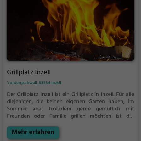
Grillplatz Inzell
Vordergschwall, 83334 Inzell
Der Grillplatz Inzell ist ein Grillplatz in Inzell.
Für alle
diejenigen, die keinen eigenen Garten haben, im
Sommer aber trotzdem gerne gemütlich mit
Freunden oder Familie grillen möchten ist der
Grillplatz Inzell die Lösung.
Der große Vorteil des
Grillplatzes: keine Nachbarn. Hier kann eine Feier
Mehr erfahren
ruhig auch mal bis spät in die Nacht gehen und