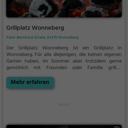
Grillplatz Wonneberg
Pater-Bernhard-Straße, 83379 Wonneberg
Der Grillplatz Wonneberg ist ein Grillplatz in
Wonneberg.
Für alle diejenigen, die keinen eigenen
Garten haben, im Sommer aber trotzdem gerne
gemütlich mit Freunden oder Familie grillen
möchten ist der Grillplatz Wonneberg die Lösung.
Gegrillt wird hier mit Holz.
Mehr erfahren