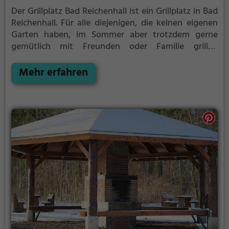
Der Grillplatz Bad Reichenhall ist ein Grillplatz in Bad
Reichenhall.
Für alle diejenigen, die keinen eigenen
Garten haben, im Sommer aber trotzdem gerne
gemütlich mit Freunden oder Familie grillen
möchten ist der Grillplatz Bad Reichenhall die
Lösung.
Mehr erfahren