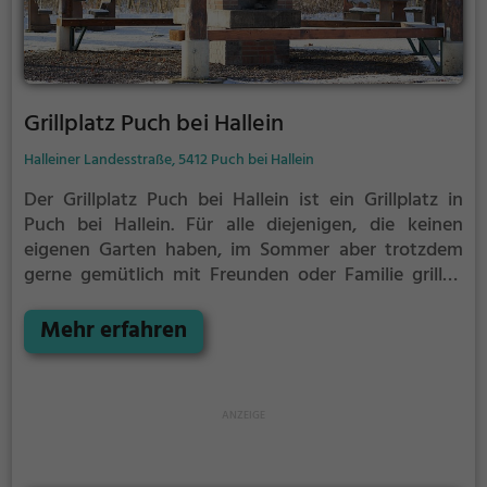
Grillplatz Puch bei Hallein
Halleiner Landesstraße, 5412 Puch bei Hallein
Der Grillplatz Puch bei Hallein ist ein Grillplatz in
Puch bei Hallein.
Für alle diejenigen, die keinen
eigenen Garten haben, im Sommer aber trotzdem
gerne gemütlich mit Freunden oder Familie grillen
möchten ist der Grillplatz Puch bei Hallein die
Lösung.
Mehr erfahren