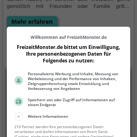
gemütlich mit Freunden oder Familie grillen
möchten ist der Grillplatz Tittmoning die Lösung.
Gegrillt wird hier mit Holz.
Mehr erfahren
Willkommen auf FreizeitMonster.de
FreizeitMonster.de bittet um Einwilligung,
Ihre personenbezogenen Daten für
Folgendes zu nutzen:
Personalisierte Werbung und Inhalte, Messung von
Werbeleistung und der Performance von Inhalten,
Zielgruppenforschung sowie Entwicklung und
Verbesserung von Angeboten
Speichern von oder Zugriff auf Informationen auf
einem Endgerät
Weitere Informationen
210 Partner werden Ihre personenbezogenen Daten
verarbeiten und dürfen Informationen von Ihrem Gerät
(Cookies, eindeutige Kennungen und andere Gerätedaten)