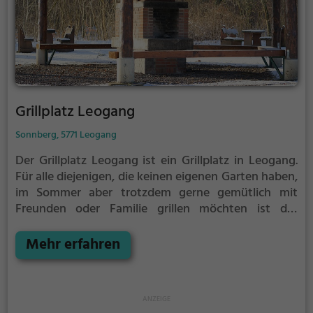
Grillplatz Leogang
Sonnberg, 5771 Leogang
Der Grillplatz Leogang ist ein Grillplatz in Leogang.
Für alle diejenigen, die keinen eigenen Garten haben,
im Sommer aber trotzdem gerne gemütlich mit
Freunden oder Familie grillen möchten ist der
Grillplatz Leogang die Lösung.
Der große Vorteil des
Grillplatzes: keine Nachbarn. Hier kann eine Feier
Mehr erfahren
ruhig auch mal bis spät in die Nacht gehen und
etwas lauter werden. Auf dem Grillplatz seid ihr in
den meisten Fällen unter euch und könnt
niemanden stören.