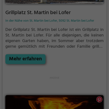
Grillplatz St. Martin bei Lofer
In der Nähe von St. Martin bei Lofer, 5092 St. Martin bei Lofer
Der Grillplatz St. Martin bei Lofer ist ein Grillplatz in
St. Martin bei Lofer.
Für alle diejenigen, die keinen
eigenen Garten haben, im Sommer aber trotzdem
gerne gemütlich mit Freunden oder Familie grillen
möchten ist der Grillplatz St. Martin bei Lofer die
Lösung. Gegrillt wird hier mit Holz.
Mehr erfahren