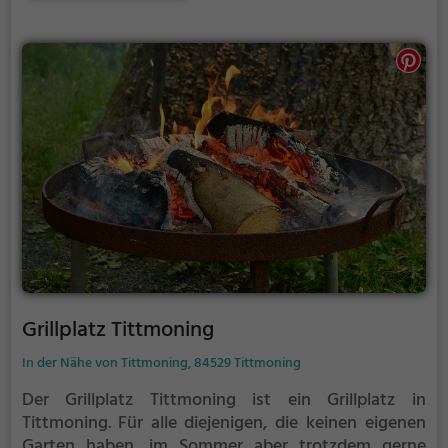
etwas lauter werden. Auf dem Grillplatz seid ihr in
den meisten Fällen unter euch und könnt
niemanden stören.
Grillplatz Tittmoning
In der Nähe von Tittmoning, 84529 Tittmoning
Der Grillplatz Tittmoning ist ein Grillplatz in
Tittmoning.
Für alle diejenigen, die keinen eigenen
Garten haben, im Sommer aber trotzdem gerne