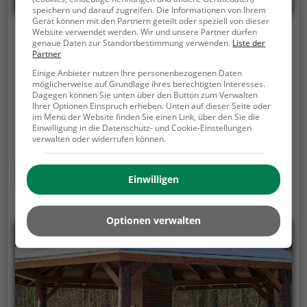
speichern und darauf zugreifen. Die Informationen von Ihrem
Gerät können mit den Partnern geteilt oder speziell von dieser
Website verwendet werden. Wir und unsere Partner dürfen
Grillplatz St. Martin bei Lofer
genaue Daten zur Standortbestimmung verwenden.
Liste der
Partner
B311, 5092 St. Martin bei Lofer
Einige Anbieter nutzen Ihre personenbezogenen Daten
möglicherweise auf Grundlage ihres berechtigten Interesses.
Der Grillplatz St. Martin bei Lofer ist ein Grillplatz in
Dagegen können Sie unten über den Button zum Verwalten
St. Martin bei Lofer.
Für alle diejenigen, die keinen
Ihrer Optionen Einspruch erheben. Unten auf dieser Seite oder
im Menü der Website finden Sie einen Link, über den Sie die
eigenen Garten haben, im Sommer aber trotzdem
Einwilligung in die Datenschutz- und Cookie-Einstellungen
gerne gemütlich mit Freunden oder Familie grillen
verwalten oder widerrufen können.
möchten ist der Grillplatz St. Martin bei Lofer die
Lösung. Gegrillt wird hier mit Holz.
Mehr erfahren
Einwilligen
Optionen verwalten