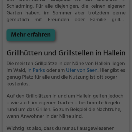
Schladming.
Für alle diejenigen, die keinen eigenen
Garten haben, im Sommer aber trotzdem gerne
gemütlich mit Freunden oder Familie grillen
möchten ist der Öffentlicher Grillplatz die Lösung.
Gegrillt wird hier mit Holz.
Mehr erfahren
Grillhütten und Grillstellen in Hallein
Die meisten Grillplätze in der Nähe von Hallein liegen
im Wald,
in Parks
oder am
Ufer von Seen
. Hier gibt es
genug Platz für alle und die Nutzung ist oft sogar
kostenlos.
Auf den Grillplätzen in und um Hallein gelten jedoch
– wie auch im eigenen Garten – bestimmte Regeln
rund um das Grillen. So zum Beispiel die Nachtruhe,
wenn Anwohner in der Nähe sind.
Wichtig ist also, dass du nur auf ausgewiesenen