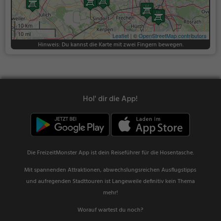
10 km
10 mi
Leaflet
| ©
OpenStreetMap contributors
Hinweis: Du kannst die Karte mit zwei Fingern bewegen.
Hol' dir die App!
Die FreizeitMonster App ist dein Reiseführer für die Hosentasche.
Mit spannenden Attraktionen, abwechslungsreichen Ausflugstipps
und aufregenden Stadttouren ist Langeweile definitiv kein Thema
mehr!
Worauf wartest du noch?