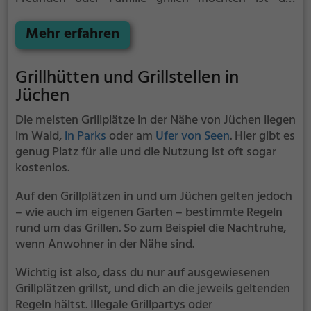
Grillplatz Solingen die Lösung.
Der große Vorteil des
Grillplatzes: keine Nachbarn. Hier kann eine Feier
Mehr erfahren
ruhig auch mal bis spät in die Nacht gehen und
etwas lauter werden. Auf dem Grillplatz seid ihr in
Grillhütten und Grillstellen in
den meisten Fällen unter euch und könnt
Jüchen
niemanden stören.
Die meisten Grillplätze in der Nähe von Jüchen liegen
im Wald,
in Parks
oder am
Ufer von Seen
. Hier gibt es
genug Platz für alle und die Nutzung ist oft sogar
kostenlos.
Auf den Grillplätzen in und um Jüchen gelten jedoch
– wie auch im eigenen Garten – bestimmte Regeln
rund um das Grillen. So zum Beispiel die Nachtruhe,
wenn Anwohner in der Nähe sind.
Wichtig ist also, dass du nur auf ausgewiesenen
Grillplätzen grillst, und dich an die jeweils geltenden
Regeln hältst. Illegale Grillpartys oder