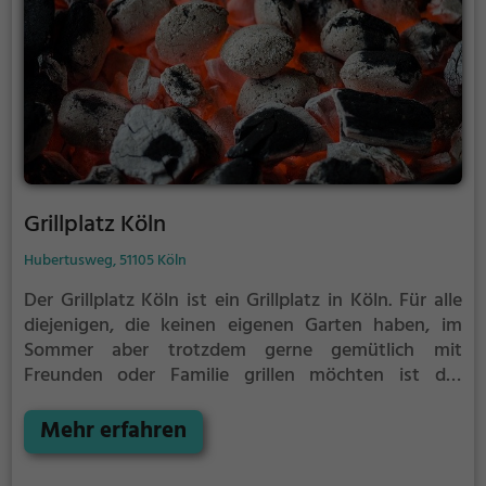
Grillplatz Köln
Hubertusweg, 51105 Köln
Der Grillplatz Köln ist ein Grillplatz in Köln.
Für alle
diejenigen, die keinen eigenen Garten haben, im
Sommer aber trotzdem gerne gemütlich mit
Freunden oder Familie grillen möchten ist der
Grillplatz Köln die Lösung.
Der große Vorteil des
Grillplatzes: keine Nachbarn. Hier kann eine Feier
Mehr erfahren
ruhig auch mal bis spät in die Nacht gehen und
etwas lauter werden. Auf dem Grillplatz seid ihr in