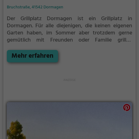
Bruchstraße, 41542 Dormagen
Der Grillplatz Dormagen ist ein Grillplatz in
Dormagen.
Für alle diejenigen, die keinen eigenen
Garten haben, im Sommer aber trotzdem gerne
gemütlich mit Freunden oder Familie grillen
möchten ist der Grillplatz Dormagen die Lösung.
Der
große Vorteil des Grillplatzes: keine Nachbarn. Hier
Mehr erfahren
kann eine Feier ruhig auch mal bis spät in die Nacht
gehen und etwas lauter werden. Auf dem Grillplatz
seid ihr in den meisten Fällen unter euch und könnt
niemanden stören.