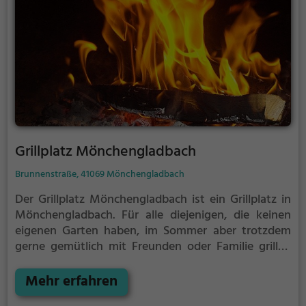
Grillplatz Mönchengladbach
Brunnenstraße, 41069 Mönchengladbach
Der Grillplatz Mönchengladbach ist ein Grillplatz in
Mönchengladbach.
Für alle diejenigen, die keinen
eigenen Garten haben, im Sommer aber trotzdem
gerne gemütlich mit Freunden oder Familie grillen
möchten ist der Grillplatz Mönchengladbach die
Lösung.
Mehr erfahren