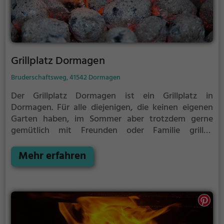
Grillplatz Dormagen
Bruderschaftsweg, 41542 Dormagen
Der Grillplatz Dormagen ist ein Grillplatz in
Dormagen.
Für alle diejenigen, die keinen eigenen
Garten haben, im Sommer aber trotzdem gerne
gemütlich mit Freunden oder Familie grillen
möchten ist der Grillplatz Dormagen die Lösung.
Gegrillt wird hier mit Holzkohle.
Mehr erfahren