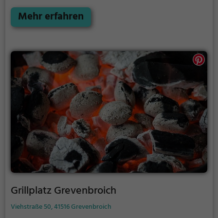
Grillplatz Neuss die Lösung. Gegrillt wird hier mit
Holzkohle.
Mehr erfahren
Grillplatz Grevenbroich
Viehstraße 50, 41516 Grevenbroich