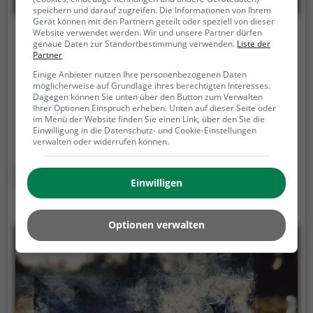
speichern und darauf zugreifen. Die Informationen von Ihrem
Gerät können mit den Partnern geteilt oder speziell von dieser
Website verwendet werden. Wir und unsere Partner dürfen
Grillplatz Kaarst
genaue Daten zur Standortbestimmung verwenden.
Liste der
Partner
Am Bauhof 1, 41564 Kaarst
Einige Anbieter nutzen Ihre personenbezogenen Daten
möglicherweise auf Grundlage ihres berechtigten Interesses.
Der Grillplatz Kaarst ist ein Grillplatz in Kaarst.
Für
Dagegen können Sie unten über den Button zum Verwalten
alle diejenigen, die keinen eigenen Garten haben, im
Ihrer Optionen Einspruch erheben. Unten auf dieser Seite oder
im Menü der Website finden Sie einen Link, über den Sie die
Sommer aber trotzdem gerne gemütlich mit
Einwilligung in die Datenschutz- und Cookie-Einstellungen
Freunden oder Familie grillen möchten ist der
verwalten oder widerrufen können.
Grillplatz Kaarst die Lösung. Gegrillt wird hier mit
Holzkohle.
Mehr erfahren
Einwilligen
Optionen verwalten