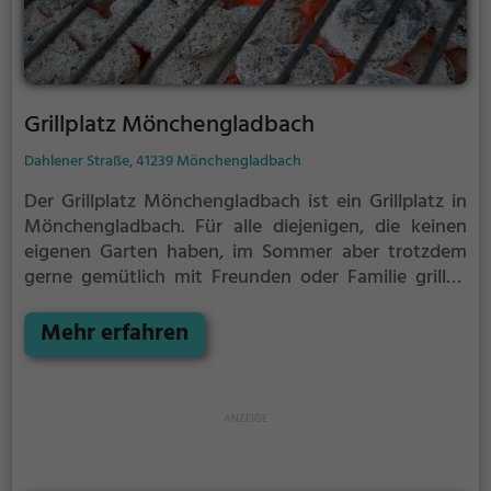
Grillplatz Mönchengladbach
Dahlener Straße, 41239 Mönchengladbach
Der Grillplatz Mönchengladbach ist ein Grillplatz in
Mönchengladbach.
Für alle diejenigen, die keinen
eigenen Garten haben, im Sommer aber trotzdem
gerne gemütlich mit Freunden oder Familie grillen
möchten ist der Grillplatz Mönchengladbach die
Lösung. Gegrillt wird hier mit Holzkohle.
Mehr erfahren