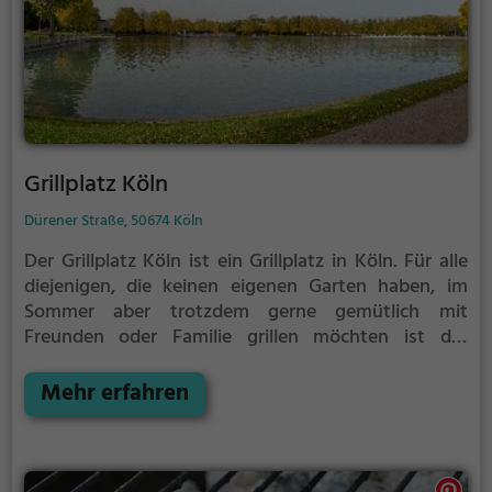
Grillplatz Köln
Dürener Straße, 50674 Köln
Der Grillplatz Köln ist ein Grillplatz in Köln.
Für alle
diejenigen, die keinen eigenen Garten haben, im
Sommer aber trotzdem gerne gemütlich mit
Freunden oder Familie grillen möchten ist der
Grillplatz Köln die Lösung.
Der große Vorteil des
Grillplatzes: keine Nachbarn. Hier kann eine Feier
Mehr erfahren
ruhig auch mal bis spät in die Nacht gehen und
etwas lauter werden. Auf dem Grillplatz seid ihr in
den meisten Fällen unter euch und könnt
niemanden stören.