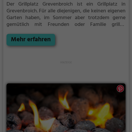
Der Grillplatz Grevenbroich ist ein Grillplatz in
Grevenbroich.
Für alle diejenigen, die keinen eigenen
Garten haben, im Sommer aber trotzdem gerne
gemütlich mit Freunden oder Familie grillen
möchten ist der Grillplatz Grevenbroich die Lösung.
Gegrillt wird hier mit Holzkohle.
Mehr erfahren