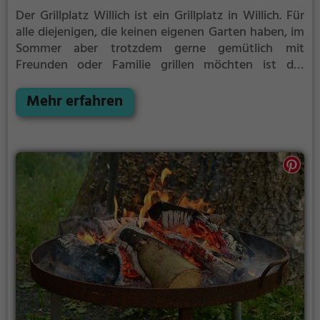
Der Grillplatz Willich ist ein Grillplatz in Willich.
Für
alle diejenigen, die keinen eigenen Garten haben, im
Sommer aber trotzdem gerne gemütlich mit
Freunden oder Familie grillen möchten ist der
Grillplatz Willich die Lösung.
Der große Vorteil des
Grillplatzes: keine Nachbarn. Hier kann eine Feier
Mehr erfahren
ruhig auch mal bis spät in die Nacht gehen und
etwas lauter werden. Auf dem Grillplatz seid ihr in
den meisten Fällen unter euch und könnt
niemanden stören.