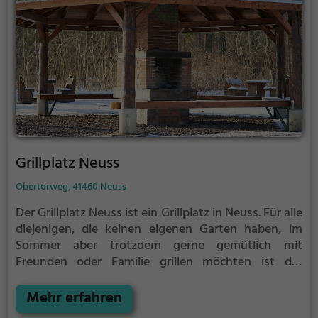
Grillplatz Neuss
Obertorweg, 41460 Neuss
Der Grillplatz Neuss ist ein Grillplatz in Neuss.
Für alle
diejenigen, die keinen eigenen Garten haben, im
Sommer aber trotzdem gerne gemütlich mit
Freunden oder Familie grillen möchten ist der
Grillplatz Neuss die Lösung. Gegrillt wird hier mit
Holzkohle.
Mehr erfahren