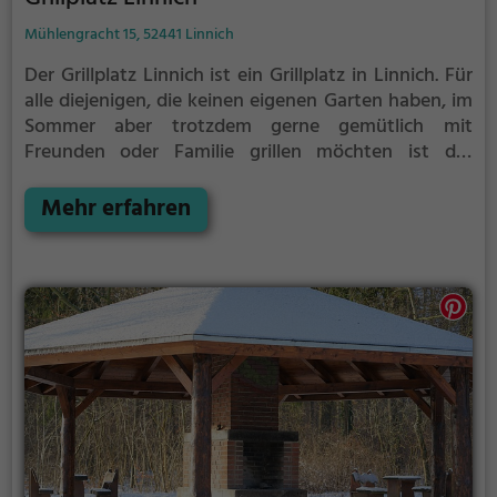
Mühlengracht 15, 52441 Linnich
Der Grillplatz Linnich ist ein Grillplatz in Linnich.
Für
alle diejenigen, die keinen eigenen Garten haben, im
Sommer aber trotzdem gerne gemütlich mit
Freunden oder Familie grillen möchten ist der
Grillplatz Linnich die Lösung.
Der große Vorteil des
Grillplatzes: keine Nachbarn. Hier kann eine Feier
Mehr erfahren
ruhig auch mal bis spät in die Nacht gehen und
etwas lauter werden. Auf dem Grillplatz seid ihr in
den meisten Fällen unter euch und könnt
niemanden stören.