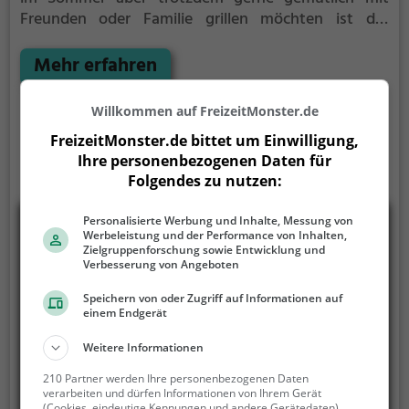
Freunden oder Familie grillen möchten ist der
Grillplatz Bergheim die Lösung.
Der große Vorteil des
Grillplatzes: keine Nachbarn. Hier kann eine Feier
Mehr erfahren
ruhig auch mal bis spät in die Nacht gehen und
etwas lauter werden. Auf dem Grillplatz seid ihr in
Willkommen auf FreizeitMonster.de
den meisten Fällen unter euch und könnt
FreizeitMonster.de bittet um Einwilligung,
niemanden stören.
Ihre personenbezogenen Daten für
Folgendes zu nutzen:
Personalisierte Werbung und Inhalte, Messung von
Werbeleistung und der Performance von Inhalten,
Zielgruppenforschung sowie Entwicklung und
Verbesserung von Angeboten
Speichern von oder Zugriff auf Informationen auf
einem Endgerät
Weitere Informationen
210 Partner werden Ihre personenbezogenen Daten
verarbeiten und dürfen Informationen von Ihrem Gerät
(Cookies, eindeutige Kennungen und andere Gerätedaten)