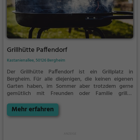
Grillhütte Paffendorf
Kastanienallee, 50126 Bergheim
Der Grillhütte Paffendorf ist ein Grillplatz in
Bergheim.
Für alle diejenigen, die keinen eigenen
Garten haben, im Sommer aber trotzdem gerne
gemütlich mit Freunden oder Familie grillen
möchten ist der Grillhütte Paffendorf die Lösung.
Der große Vorteil des Grillplatzes: keine Nachbarn.
Mehr erfahren
Hier kann eine Feier ruhig auch mal bis spät in die
Nacht gehen und etwas lauter werden. Auf dem
Grillplatz seid ihr in den meisten Fällen unter euch
und könnt niemanden stören.